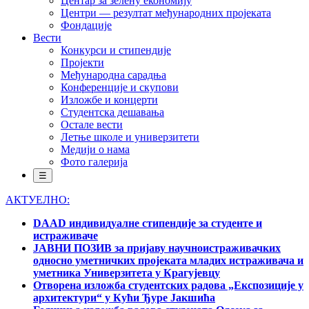
Центар за зелену економију
Центри — резултат међународних пројеката
Фондације
Вести
Конкурси и стипендије
Пројекти
Међународна сарадња
Конференције и скупови
Изложбе и концерти
Студентска дешавања
Остале вести
Летње школе и универзитети
Медији о нама
Фото галерија
☰
АКТУЕЛНО:
DAAD индивидуалне стипендије за студенте и
истраживаче
ЈАВНИ ПОЗИВ за пријаву научноистраживачких
односно уметничких пројеката младих истраживача и
уметника Универзитета у Крагујевцу
Отворена изложба студентских радова „Експозиције у
архитектури“ у Кући Ђуре Јакшића