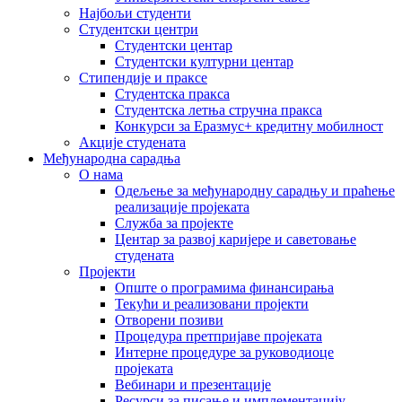
Најбољи студенти
Студентски центри
Студентски центар
Студентски културни центар
Стипендије и праксе
Студентска пракса
Студентска летња стручна пракса
Конкурси за Еразмус+ кредитну мобилност
Акције студената
Међународна сарадња
О нама
Одељење за међународну сарадњу и праћење
реализације пројеката
Служба за пројекте
Центар за развој каријере и саветовање
студената
Пројекти
Опште о програмима финансирања
Текући и реализовани пројекти
Отворени позиви
Процедура претпријаве пројеката
Интерне процедуре за руководиоце
пројеката
Вебинари и презентације
Ресурси за писање и имплементацију