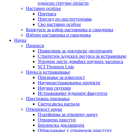
односно стручне области
Наставно особље
Претрага
Преглед по институцијама
Сво наставно особље
Конкурси за избор наставника и сарадника
Избори наставника и сарадника
Наука
Прописи
Правилник за докторске дисертације
Стратегија људских ресурса за истраживаче
Усвојене листе домаћих научних часописа
SCI Thomson Lists
Наука и истраживање
Признање за изврсност
Научноистраживачки пројекти
Научни скупови
Истраживачке јединице факултета
Престижна признања
Светосавска награда
Отвореност науке
Платформа за отворену науку
Отворени приступ
Берлинска декларација
Објављивање у отвореном приступу