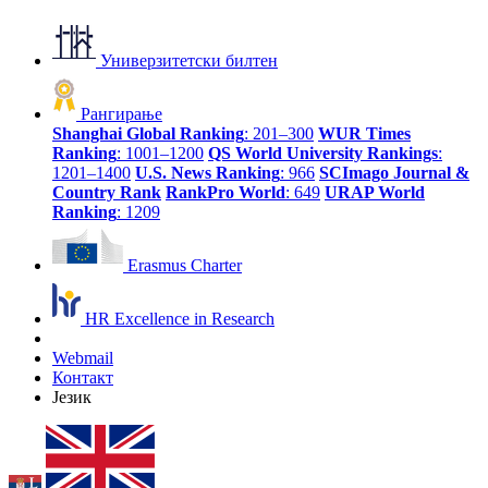
Универзитетски билтен
Рангирање
Shanghai Global Ranking
: 201–300
WUR Times
Ranking
: 1001–1200
QS World University Rankings
:
1201–1400
U.S. News Ranking
: 966
SCImago Journal &
Country Rank
RankPro World
: 649
URAP World
Ranking
: 1209
Erasmus Charter
HR Excellence in Research
Webmail
Контакт
Језик