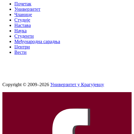
Почетак
Универзитет
Чланице
Студије
Настава
Наука
Студенти
Међународна сарадња
Центри
Вести
Copyright © 2009–2026
Универзитет у Крагујевцу