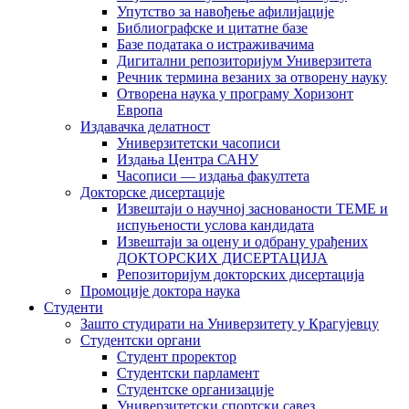
Упутство за навођење афилијације
Библиографске и цитатне базе
Базе података о истраживачима
Дигитални репозиторијум Универзитета
Рeчник термина везаних за отворену науку
Отворена наука у програму Хоризонт
Европа
Издавачка делатност
Универзитетски часописи
Издања Центра САНУ
Часописи — издања факултета
Докторске дисертације
Извештаји о научној заснованости ТЕМЕ и
испуњености услова кандидата
Извештаји за оцену и одбрану урађених
ДОКТОРСКИХ ДИСЕРТАЦИЈА
Репозиторијум докторских дисертација
Промоције доктора наука
Студенти
Зашто студирати на Универзитету у Крагујевцу
Студентски органи
Студент проректор
Студентски парламент
Студентске организације
Универзитетски спортски савез