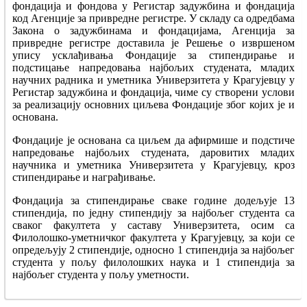
фондација и фондова у Регистар задужбина и фондација
код Агенције за привредне регистре. У складу са одредбама
Закона о задужбинама и фондацијама, Агенција за
привредне регистре доставила је Решење о извршеном
упису усклађивања Фондације за стипендирање и
подстицање напредовања најбољих студената, младих
научних радника и уметника Универзитета у Крагујевцу у
Регистар задужбина и фондација, чиме су створени услови
за реализацију основних циљева Фондације због којих је и
основана.
Фондације је основана са циљем да афирмише и подстиче
напредовање најбољих студената, даровитих младих
научника и уметника Универзитета у Крагујевцу, кроз
стипендирање и награђивање.
Фондација за стипендирање сваке године додељује 13
стипендија, по једну стипендију за најбољег студента са
сваког факултета у саставу Универзитета, осим са
Филолошко-уметничког факултета у Крагујевцу, за који се
опредељују 2 стипендије, односно 1 стипендија за најбољег
студента у пољу филолошких наука и 1 стипендија за
најбољег студента у пољу уметности.