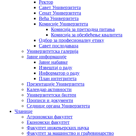
Ректор
Савет Универзитета
Сенат Универзитета
Већа Универзитета
Комисије Универзитета
Комисија за претходна питања
Комисија за обезбеђење квалитета
Одбор за професионалну етику
Савет послодаваца
Универзитетска галерија
Јавне информације
Јавне набавке
Извештај о раду
Информатор о раду
План интегритета
Презентације Универзитета
Календар активности
Универзитетски билтен
Прописи и документи
Седнице органа Универзитета
Чланице
Агрономски факултет
Економски факултет
Факултет инжењерских наука
Факултет за машинство и грађевинарство