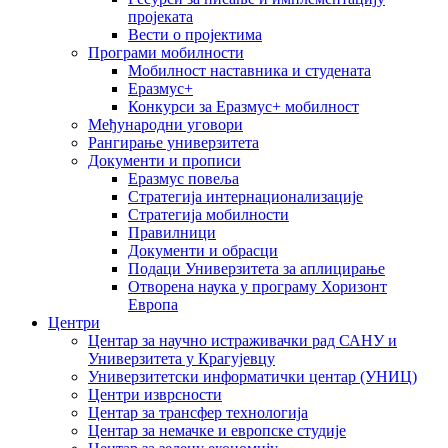
пројеката
Вести о пројектима
Програми мобилности
Мобилност наставника и студената
Еразмус+
Конкурси за Еразмус+ мобилност
Међународни уговори
Рангирање универзитета
Документи и прописи
Еразмус повеља
Стратегија интернационализације
Стратегија мобилности
Правилници
Документи и обрасци
Подаци Универзитета за аплицирање
Отворена наука у програму Хоризонт
Европа
Центри
Центар за научно истраживачки рад САНУ и
Универзитета у Крагујевцу
Универзитетски информатички центар (УНИЦ)
Центри изврсности
Центар за трансфер технологија
Центар за немачке и европске студије