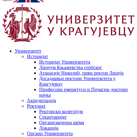
Универзитет
Историјат
Историјат Универзитета
Лицеум Књажевства сербског
Атанасије Николић, први ректор Лицеја
Досадашњи ректори Универзитета у
Крагујевцу
Професори емеритуси и Почасни доктори
наука
Акредитација
Ректорат
Ректорски колегијум
Секретаријат
Организациона шема
Локација
Органи Универзитета