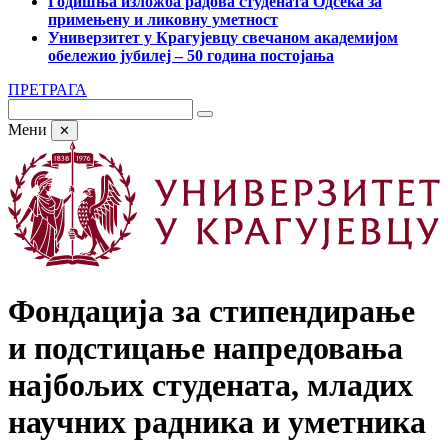
Годишња изложба радова студената Одсека за
примењену и ликовну уметност
Универзитет у Крагујевцу свечаном академијом
обележио јубилеј – 50 година постојања
ПРЕТРАГА
Мени
✕
Фондација за стипендирање
и подстицање напредовања
најбољих студената, младих
научних радника и уметника