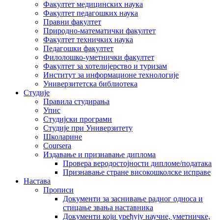
Факултет медицинских наука
Факултет педагошких наука
Правни факултет
Природно-математички факултет
Факултет техничких наука
Педагошки факултет
Филолошко-уметнички факултет
Факултет за хотелијерство и туризам
Институт за информационе технологије
Универзитетска библиотека
Студије
Правила студирања
Упис
Студијски програми
Студије при Универзитету
Школарине
Coursera
Издавање и признавање диплома
Провера веродостојности дипломе/података
Признавање стране високошколске исправе
Настава
Прописи
Документи за заснивање радног односа и
стицање звања наставника
Документи који уређују научне, уметничке,