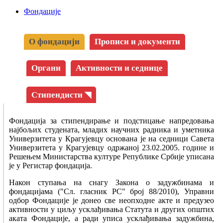
Фондације
О фондацији
Прописи и документи
Органи
Активности и седнице
Стипендисти ◥
Фондација за стипендирање и подстицање напредовања
најбољих студената, младих научних радника и уметника
Универзитета у Крагујевцу основана је на седници Савета
Универзитета у Крагујевцу одржаној 23.02.2005. године и
Решењем Министарства културе Републике Србије уписана
је у Регистар фондација.
Након ступања на снагу Закона о задужбинама и
фондацијама ("Сл. гласник РС" број 88/2010), Управни
одбор Фондације је донео све неопходне акте и предузео
активности у циљу усклађивања Статута и других општих
аката Фондације, а ради уписа усклађивања задужбина,