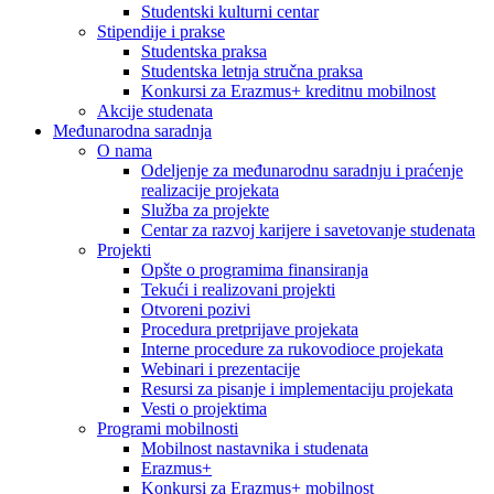
Studentski kulturni centar
Stipendije i prakse
Studentska praksa
Studentska letnja stručna praksa
Konkursi za Erazmus+ kreditnu mobilnost
Akcije studenata
Međunarodna saradnja
O nama
Odeljenje za međunarodnu saradnju i praćenje
realizacije projekata
Služba za projekte
Centar za razvoj karijere i savetovanje studenata
Projekti
Opšte o programima finansiranja
Tekući i realizovani projekti
Otvoreni pozivi
Procedura pretprijave projekata
Interne procedure za rukovodioce projekata
Webinari i prezentacije
Resursi za pisanje i implementaciju projekata
Vesti o projektima
Programi mobilnosti
Mobilnost nastavnika i studenata
Erazmus+
Konkursi za Erazmus+ mobilnost