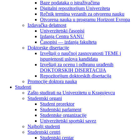
Baze podataka o istraživačima
Digitalni repozitorijum Univerziteta
Rečnik termina vezanih za otvorenu nauku
Otvorena nauka u programu Horizont Evropa
Izdavačka delatnost
Univerzitetski časopisi
Izdanja Centra SANU
Časopisi — izdanja fakulteta
Doktorske disertacije
Izveštaji o naučnoj zasnovanosti TEME i
ispunjenosti uslova kandidata
Izveštaji za ocenu i odbranu urađenih
DOKTORSKIH DISERTACIJA
Repozitorijum doktorskih disertacija
Promocije doktora nauka
Studenti
Zašto studirati na Univerzitetu u Kragujevcu
Studentski organi
Student prorektor
Studentski parlament
Studentske organizacije
Univerzitetski sportski savez
Najbolji studenti
Studentski centri
Studentski centar