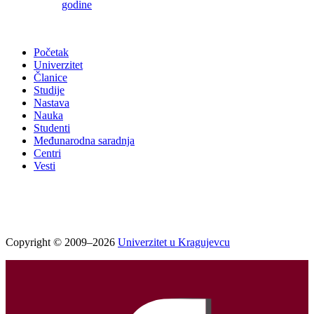
godine
Početak
Univerzitet
Članice
Studije
Nastava
Nauka
Studenti
Međunarodna saradnja
Centri
Vesti
Copyright © 2009–2026
Univerzitet u Kragujevcu