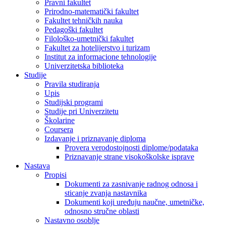
Pravni fakultet
Prirodno-matematički fakultet
Fakultet tehničkih nauka
Pedagoški fakultet
Filološko-umetnički fakultet
Fakultet za hotelijerstvo i turizam
Institut za informacione tehnologije
Univerzitetska biblioteka
Studije
Pravila studiranja
Upis
Studijski programi
Studije pri Univerzitetu
Školarine
Coursera
Izdavanje i priznavanje diploma
Provera verodostojnosti diplome/podataka
Priznavanje strane visokoškolske isprave
Nastava
Propisi
Dokumenti za zasnivanje radnog odnosa i
sticanje zvanja nastavnika
Dokumenti koji uređuju naučne, umetničke,
odnosno stručne oblasti
Nastavno osoblje