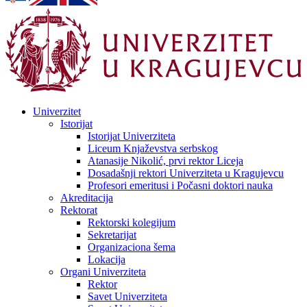
Univerzitet
Istorijat
Istorijat Univerziteta
Liceum Knjaževstva serbskog
Atanasije Nikolić, prvi rektor Liceja
Dosadašnji rektori Univerziteta u Kragujevcu
Profesori emeritusi i Počasni doktori nauka
Akreditacija
Rektorat
Rektorski kolegijum
Sekretarijat
Organizaciona šema
Lokacija
Organi Univerziteta
Rektor
Savet Univerziteta