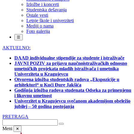
Izložbe i koncerti
Studentska dešavanja
Ostale vesti
Letnje škole i univerziteti
Mediji o nama
Foto galerija
☰
AKTUELNO:
DAAD individualne stipendije za studente i istraživače
JAVNI POZIV za prijavu naučnoistraživačkih odnosno
umetničkih projekata mladih istraživača i umetnika
Univerziteta u Kragujevcu
Otvorena izložba studentskih radova „Ekspozicije u
arhitekturi“ u Kući Đure Jakšića
Godišnja izložba radova studenata Odseka za primenjenu
i likovnu umetnost
Univerzitet u Kragujevcu svečanom akademijom obeležio
jubilej – 50 godina postojanja
PRETRAGA
Meni
✕