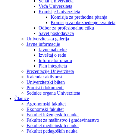
Senat Univerziteta
Veća Univerziteta
Komisije Univerziteta
Komisija za prethodna pitanja
Komisija za obezbeđenje kvaliteta
Odbor za profesionalnu etiku
Savet poslodavaca
Univerzitetska galerija
Javne informacije
Javne nabavke
Izveštaj o radu
Informator o radu
Plan integriteta
Prezentacije Univerziteta
Kalendar aktivnosti
Univerzitetski bilten
Propisi i dokumenti
Sednice organa Univerziteta
Članice
Agronomski fakultet
Ekonomski fakultet
Fakultet inženjerskih nauka
Fakultet za mašinstvo i građevinarstvo
Fakultet medicinskih nauka
Fakultet pedagoških nauka