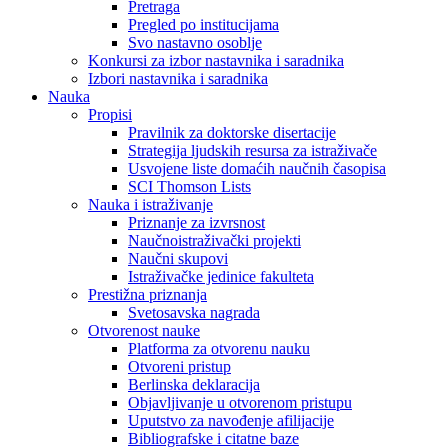
Pretraga
Pregled po institucijama
Svo nastavno osoblje
Konkursi za izbor nastavnika i saradnika
Izbori nastavnika i saradnika
Nauka
Propisi
Pravilnik za doktorske disertacije
Strategija ljudskih resursa za istraživače
Usvojene liste domaćih naučnih časopisa
SCI Thomson Lists
Nauka i istraživanje
Priznanje za izvrsnost
Naučnoistraživački projekti
Naučni skupovi
Istraživačke jedinice fakulteta
Prestižna priznanja
Svetosavska nagrada
Otvorenost nauke
Platforma za otvorenu nauku
Otvoreni pristup
Berlinska deklaracija
Objavljivanje u otvorenom pristupu
Uputstvo za navođenje afilijacije
Bibliografske i citatne baze