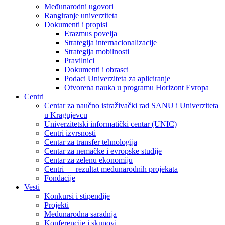
Međunarodni ugovori
Rangiranje univerziteta
Dokumenti i propisi
Erazmus povelja
Strategija internacionalizacije
Strategija mobilnosti
Pravilnici
Dokumenti i obrasci
Podaci Univerziteta za apliciranje
Otvorena nauka u programu Horizont Evropa
Centri
Centar za naučno istraživački rad SANU i Univerziteta
u Kragujevcu
Univerzitetski informatički centar (UNIC)
Centri izvrsnosti
Centar za transfer tehnologija
Centar za nemačke i evropske studije
Centar za zelenu ekonomiju
Centri — rezultat međunarodnih projekata
Fondacije
Vesti
Konkursi i stipendije
Projekti
Međunarodna saradnja
Konferencije i skupovi