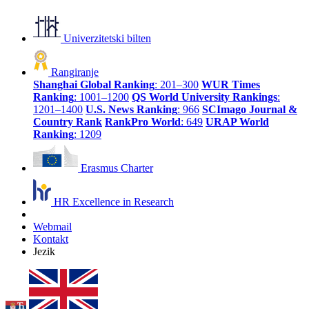
Univerzitetski bilten
Rangiranje
Shanghai Global Ranking
: 201–300
WUR Times
Ranking
: 1001–1200
QS World University Rankings
:
1201–1400
U.S. News Ranking
: 966
SCImago Journal &
Country Rank
RankPro World
: 649
URAP World
Ranking
: 1209
Erasmus Charter
HR Excellence in Research
Webmail
Kontakt
Jezik