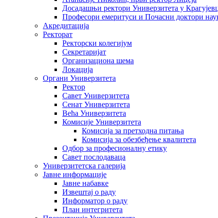
Досадашњи ректори Универзитета у Крагујев
Професори емеритуси и Почасни доктори нау
Акредитација
Ректорат
Ректорски колегијум
Секретаријат
Организациона шема
Локација
Органи Универзитета
Ректор
Савет Универзитета
Сенат Универзитета
Већа Универзитета
Комисије Универзитета
Комисија за претходна питања
Комисија за обезбеђење квалитета
Одбор за професионалну етику
Савет послодаваца
Универзитетска галерија
Јавне информације
Јавне набавке
Извештај о раду
Информатор о раду
План интегритета