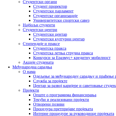
Студентски органи
Студент проректор
Студентски парламент
Студентске организације
Универзитетски спортски савез
Најбољи студенти
Студентски центри
Студентски центар
Студентски културни центар
Стипендије и праксе
Студентска пракса
Студентска летња стручна пракса
Конкурси за Еразмус+ кредитну мобилност
Акције студената
Међународна сарадња
О нама
Одељење за међународну сарадњу и праћење р
Служба за пројекте
Центар за развој каријере и саветовање студен
Пројекти
Опште о програмима финансирања
Текући и реализовани пројекти
Отворени позиви
Процедура претпријаве пројеката
Интерне процедуре за руководиоце пројеката