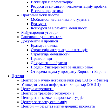
Вебинари и презентације
Ресурси за писање и имплементацију пројекат
Вести о пројектима
Програми мобилности
Мобилност наставника и студената
Еразмус+
Конкурси за Еразмус+ мобилност
Међународни уговори
Рангирање универзитета
Документи и прописи
Еразмус повеља
Стратегија интернационализације
Стратегија мобилности
Правилници
Документи и обрасци
Подаци Универзитета за аплицирање
Отворена наука у програму Хоризонт Европа
Центри
Центар за научно истраживачки рад САНУ и Универ
Универзитетски информатички центар (УНИЦ)
Центри изврсности
Центар за трансфер технологија
Центар за немачке и европске студије
Центар за зелену економију
Центри — резултат међународних пројеката