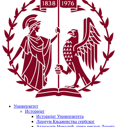
Универзитет
Историјат
Историјат Универзитета
Лицеум Књажевства сербског
Атанасије Николић, први ректор Лицеја