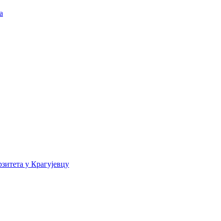
а
зитета у Крагујевцу