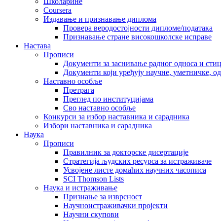
Школарине
Coursera
Издавање и признавање диплома
Провера веродостојности дипломе/података
Признавање стране високошколске исправе
Настава
Прописи
Документи за заснивање радног односа и сти
Документи који уређују научне, уметничке, о
Наставно особље
Претрага
Преглед по институцијама
Сво наставно особље
Конкурси за избор наставника и сарадника
Избори наставника и сарадника
Наука
Прописи
Правилник за докторске дисертације
Стратегија људских ресурса за истраживаче
Усвојене листе домаћих научних часописа
SCI Thomson Lists
Наука и истраживање
Признање за изврсност
Научноистраживачки пројекти
Научни скупови