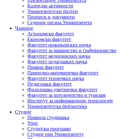
Презентације Универзитета
Календар активности
Универзитетски билтен
Прописи и документи
Седнице органа Универзитета
Чланице
Агрономски факултет
Економски факултет
Факултет инжењерских наука
Факултет за машинство и грађевинарство
Факултет медицинских наука
Факултет педагошких наука
Правни факултет
Природно-математички факултет
Факултет техничких наука
Педагошки факултет
Филолошко-уметнички факултет
Факултет за хотелијерство и туризам
Институт за информационе технологије
Универзитетска библиотека
Студије
Правила студирања
Упис
Студијски програми
Студије при Универзитету