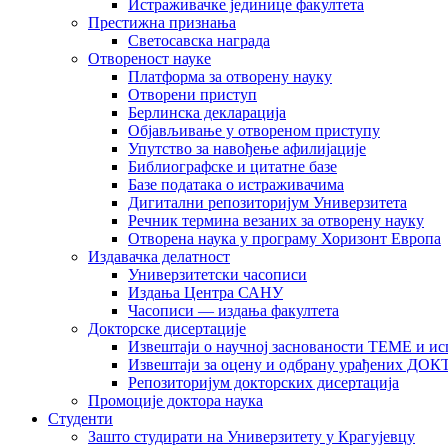
Истраживачке јединице факултета
Престижна признања
Светосавска награда
Отвореност науке
Платформа за отворену науку
Отворени приступ
Берлинска декларација
Објављивање у отвореном приступу
Упутство за навођење афилијације
Библиографске и цитатне базе
Базе података о истраживачима
Дигитални репозиторијум Универзитета
Рeчник термина везаних за отворену науку
Отворена наука у програму Хоризонт Европа
Издавачка делатност
Универзитетски часописи
Издања Центра САНУ
Часописи — издања факултета
Докторске дисертације
Извештаји о научној заснованости ТЕМЕ и ис
Извештаји за оцену и одбрану урађених
Репозиторијум докторских дисертација
Промоције доктора наука
Студенти
Зашто студирати на Универзитету у Крагујевцу