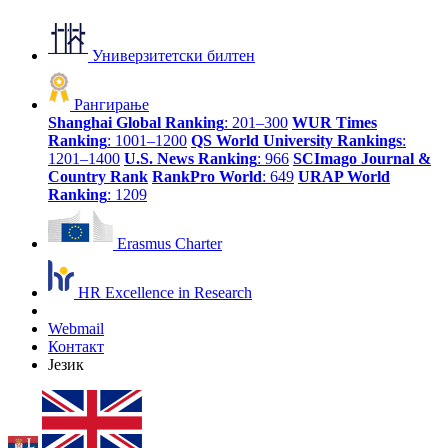
Универзитетски билтен
Рангирање
Shanghai Global Ranking
: 201–300
WUR Times
Ranking
: 1001–1200
QS World University Rankings
:
1201–1400
U.S. News Ranking
: 966
SCImago Journal &
Country Rank
RankPro World
: 649
URAP World
Ranking
: 1209
Erasmus Charter
HR Excellence in Research
Webmail
Контакт
Језик