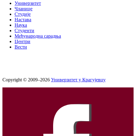
Универзитет
Чланице
Студије
Настава
Наука
Студенти
Међународна сарадња
Центри
Вести
Copyright © 2009–2026
Универзитет у Крагујевцу