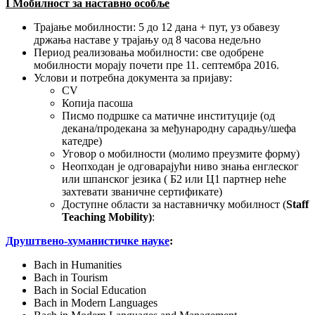
I Мобилност за наставно особље
Трајање мобилности: 5 до 12 дана + пут, уз обавезу
држања наставе у трајању од 8 часова недељно
Период реализовања мобилности: све одобрене
мобилности морају почети пре 11. септембра 2016.
Услови и потребна документа за пријаву:
CV
Копија пасоша
Писмо подршке са матичне институције (од
декана/продекана за међународну сарадњу/шефа
катедре)
Уговор о мобилности (молимо преузмите форму)
Неопходан је одговарајући ниво знања енглеског
или шпанског језика ( Б2 или Ц1 партнер неће
захтевати званичне сертификате)
Доступне области за наставничку мобилност (
Staff
Teaching
Mobility
)
:
Друштвено-хуманистичке науке
:
Bach in Humanities
Bach in Tourism
Bach in Social Education
Bach in Modern Languages