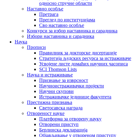
односно стручне области
Наставно особље
Претрага
Преглед по институцијама
Сво наставно особље
Конкурси за избор наставника и сарадника
Избори наставника и сарадника
Наука
Прописи
Правилник за докторске дисертације
Стратегија људских ресурса за истраживаче
Усвојене листе домаћих научних часописа
SCI Thomson Lists
Наука и истраживање
Признање за изврсност
Научноистраживачки пројекти
Научни скупови
Истраживачке јединице факултета
Престижна признања
Светосавска награда
Отвореност науке
Платформа за отворену науку
Отворени приступ
Берлинска декларација
Објављивање у отвореном приступу