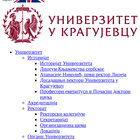
Универзитет
Историјат
Историјат Универзитета
Лицеум Књажевства сербског
Атанасије Николић, први ректор Лицеја
Досадашњи ректори Универзитета у
Крагујевцу
Професори емеритуси и Почасни доктори
наука
Акредитација
Ректорат
Ректорски колегијум
Секретаријат
Организациона шема
Локација
Органи Универзитета