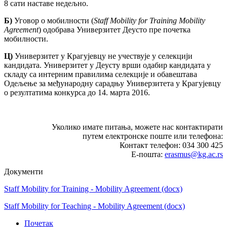
8 сати наставе недељно.
Б)
Уговор о мобилности (
Staff
Mobility
for
Training
Mobility
Agreement
) одобрава Универзитет Деусто пре почетка
мобилности.
Ц)
Универзитет у Крагујевцу не учествује у селекцији
кандидата. Универзитет у Деусту врши одабир кандидата у
складу са интерним правилима селекције и обавештава
Одељење за међународну сарадњу Универзитета у Крагујевцу
о резултатима конкурса до 14. марта 2016.
Уколико имате питања, можете нас контактирати
путем електронске поште или телефона:
Контакт телефон: 034 300 425
Е-пошта:
erasmus@kg.ac.rs
Документи
Staff Mobility for Training - Mobility Agreement
(docx)
Staff Mobility for Teaching - Mobility Agreement
(docx)
Почетак