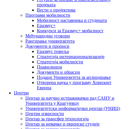
пројеката
Вести о пројектима
Програми мобилности
Мобилност наставника и студената
Еразмус+
Конкурси за Еразмус+ мобилност
Међународни уговори
Рангирање универзитета
Документи и прописи
Еразмус повеља
Стратегија интернационализације
Стратегија мобилности
Правилници
Документи и обрасци
Подаци Универзитета за аплицирање
Отворена наука у програму Хоризонт
Европа
Центри
Центар за научно истраживачки рад САНУ и
Универзитета у Крагујевцу
Универзитетски информатички центар (УНИЦ)
Центри изврсности
Центар за трансфер технологија
Центар за немачке и европске студије