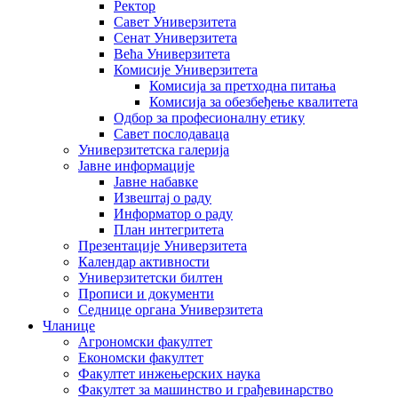
Ректор
Савет Универзитета
Сенат Универзитета
Већа Универзитета
Комисије Универзитета
Комисија за претходна питања
Комисија за обезбеђење квалитета
Одбор за професионалну етику
Савет послодаваца
Универзитетска галерија
Јавне информације
Јавне набавке
Извештај о раду
Информатор о раду
План интегритета
Презентације Универзитета
Календар активности
Универзитетски билтен
Прописи и документи
Седнице органа Универзитета
Чланице
Агрономски факултет
Економски факултет
Факултет инжењерских наука
Факултет за машинство и грађевинарство