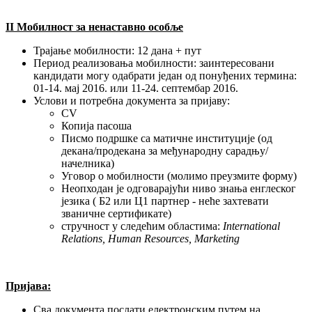
I
I
Мобилност за ненаставно особље
Трајање мобилности: 12 дана + пут
Период реализовања мобилности: заинтересовани
кандидати могу одабрати један од понуђених термина:
01-14. мај 2016. или 11-24. септембар 2016.
Услови и потребна документа за пријаву:
CV
Копија пасоша
Писмо подршке са матичне институције (од
декана/продекана за међународну сарадњу/
начелника)
Уговор о мобилности (молимо преузмите форму)
Неопходан је одговарајући ниво знања енглеског
језика ( Б2 или Ц1 партнер - неће захтевати
званичне сертификате)
стручност у следећим областима:
International
Relations, Human Resources, Marketing
Пријава:
Сва документа послати електронским путем на