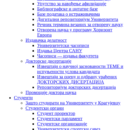
Упутство за навођење афилијације
Библиографске и цитатне базе
Базе података о истраживачима
Дигитални репозиторијум Универзитета
Рeчник термина везаних за отворену науку
Отворена наука у програму Хоризонт
Европа
Издавачка делатност
Универзитетски часописи
Издања Центра САНУ
Часописи — издања факултета
Докторске дисертације
Извештаји о научној заснованости ТЕМЕ и
испуњености услова кандидата
Извештаји за оцену и одбрану урађених
ДОКТОРСКИХ ДИСЕРТАЦИЈА
Репозиторијум докторских дисертација
Промоције доктора наука
Студенти
Зашто студирати на Универзитету у Крагујевцу
Студентски органи
Студент проректор
Студентски парламент
Студентске организације
Универзитетски спортски савез