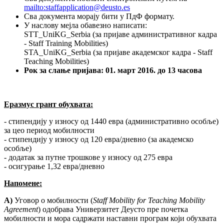
mailto:staffapplication@deusto.es
Сва документа морају бити у ПдФ формату.
У наслову мејла обавезно написати:
STT_UniKG_Serbia (за пријаве административног кадра
- Staff Training Mobilities)
STA_UniKG_Serbia (за пријаве академског кадра - Staff
Teaching Mobilities)
Рок за слање пријава: 01. март 2016. до 13 часова
Еразмус грант обухвата:
- стипендију у износу од 1440 евра (административно особље)
за цео период мобилности
- стипендију у износу од 120 евра/дневно (за академско
особље)
- додатак за путне трошкове у износу од 275 евра
- осигурање 1,32 евра/дневно
Напомене:
А)
Уговор о мобилности (
Staff
Mobility
for
Teaching
Mobility
Agreement
) одобрава Универзитет Деусто пре почетка
мобилности и мора садржати наставни програм који обухвата