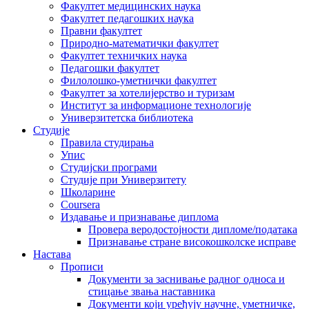
Факултет медицинских наука
Факултет педагошких наука
Правни факултет
Природно-математички факултет
Факултет техничких наука
Педагошки факултет
Филолошко-уметнички факултет
Факултет за хотелијерство и туризам
Институт за информационе технологије
Универзитетска библиотека
Студије
Правила студирања
Упис
Студијски програми
Студије при Универзитету
Школарине
Coursera
Издавање и признавање диплома
Провера веродостојности дипломе/података
Признавање стране високошколске исправе
Настава
Прописи
Документи за заснивање радног односа и
стицање звања наставника
Документи који уређују научне, уметничке,