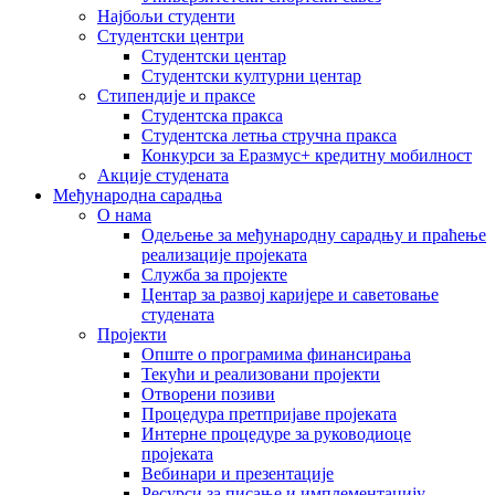
Најбољи студенти
Студентски центри
Студентски центар
Студентски културни центар
Стипендије и праксе
Студентска пракса
Студентска летња стручна пракса
Конкурси за Еразмус+ кредитну мобилност
Акције студената
Међународна сарадња
О нама
Одељење за међународну сарадњу и праћење
реализације пројеката
Служба за пројекте
Центар за развој каријере и саветовање
студената
Пројекти
Опште о програмима финансирања
Текући и реализовани пројекти
Отворени позиви
Процедура претпријаве пројеката
Интерне процедуре за руководиоце
пројеката
Вебинари и презентације
Ресурси за писање и имплементацију