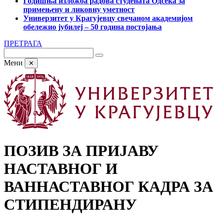
Годишња изложба радова студената Одсека за
примењену и ликовну уметност
Универзитет у Крагујевцу свечаном академијом
обележио јубилеј – 50 година постојања
ПРЕТРАГА
Мени
✕
ПОЗИВ ЗА ПРИЈАВУ
НАСТАВНОГ И
ВАННАСТАВНОГ КАДРА ЗА
СТИПЕНДИРАНУ