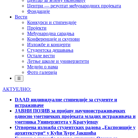
Центар за зелену економију
Центри — резултат међународних пројеката
Фондације
Вести
Конкурси и стипендије
Пројекти
Међународна сарадња
Конференције и скупови
Изложбе и концерти
Студентска дешавања
Остале вести
Летње школе и универзитети
Медији о нама
Фото галерија
☰
АКТУЕЛНО:
DAAD индивидуалне стипендије за студенте и
истраживаче
ЈАВНИ ПОЗИВ за пријаву научноистраживачких
односно уметничких пројеката младих истраживача и
уметника Универзитета у Крагујевцу
Отворена изложба студентских радова „Експозиције у
архитектури“ у Кући Ђуре Јакшића