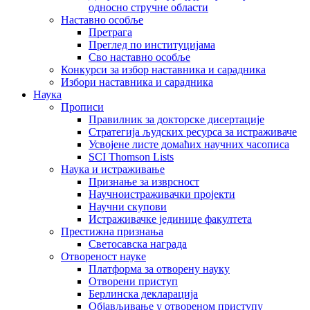
односно стручне области
Наставно особље
Претрага
Преглед по институцијама
Сво наставно особље
Конкурси за избор наставника и сарадника
Избори наставника и сарадника
Наука
Прописи
Правилник за докторске дисертације
Стратегија људских ресурса за истраживаче
Усвојене листе домаћих научних часописа
SCI Thomson Lists
Наука и истраживање
Признање за изврсност
Научноистраживачки пројекти
Научни скупови
Истраживачке јединице факултета
Престижна признања
Светосавска награда
Отвореност науке
Платформа за отворену науку
Отворени приступ
Берлинска декларација
Објављивање у отвореном приступу