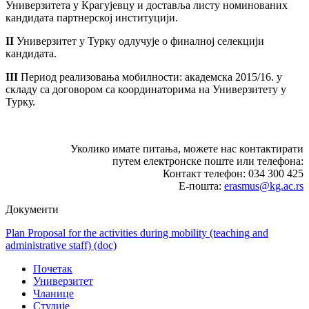
Универзитета у Крагујевцу и доставља листу номинованих
кандидата партнерској институцији.
II
Универзитет у Турку одлучује о финалној селекцији
кандидата.
III
Период реализовања мобилности: академска 2015/16. у
складу са договором са координаторима на Универзитету у
Турку.
Уколико имате питања, можете нас контактирати
путем електронске поште или телефона:
Контакт телефон: 034 300 425
Е-пошта:
erasmus@kg.ac.rs
Документи
Plan Proposal for the activities during mobility (teaching and
administrative staff)
(doc)
Почетак
Универзитет
Чланице
Студије