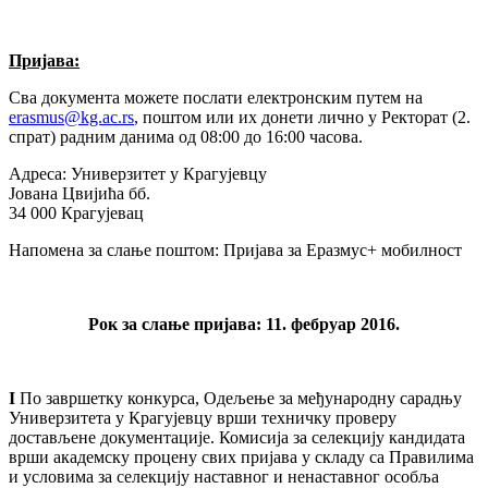
Пријава:
Сва документа можете послати електронским путем на
erasmus@kg.ac.rs
, поштом или их донети лично у Ректорат (2.
спрат) радним данима од 08:00 до 16:00 часова.
Адреса: Универзитет у Крагујевцу
Јована Цвијића бб.
34 000 Крагујевац
Напомена за слање поштом: Пријава за Еразмус+ мобилност
Рок за слање пријава: 11. фебруар 2016.
I
По завршетку конкурса, Одељење за међународну сарадњу
Универзитета у Крагујевцу врши техничку проверу
достављене документације. Комисија за селекцију кандидата
врши академску процену свих пријава у складу са Правилима
и условима за селекцију наставног и ненаставног особља