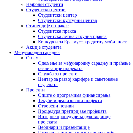
Најбољи студенти
Студентски центри
Студентски центар
Студентски културни центар
Стипендије и праксе
Студентска пракса
Студентска летња стручна пракса
Конкурси за Еразмус+ кредитну мобилност
Акције студената
Међународна сарадња
О нама
Одељење за међународну сарадњу и праћење
реализације пројеката
Служба за пројекте
Центар за развој каријере и саветовање
студената
Пројекти
Опште о програмима финансирања
Текући и реализовани пројекти
Отворени позиви
Процедура претпријаве пројеката
Интерне процедуре за руководиоце
пројеката
Вебинари и презентације
Ресурси за писање и имплементацију