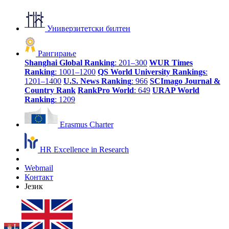
Универзитетски билтен
Рангирање
Shanghai Global Ranking
: 201–300
WUR Times
Ranking
: 1001–1200
QS World University Rankings
:
1201–1400
U.S. News Ranking
: 966
SCImago Journal &
Country Rank
RankPro World
: 649
URAP World
Ranking
: 1209
Erasmus Charter
HR Excellence in Research
Webmail
Контакт
Језик