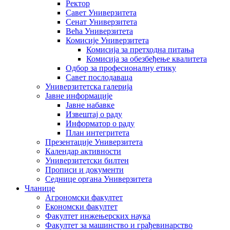
Ректор
Савет Универзитета
Сенат Универзитета
Већа Универзитета
Комисије Универзитета
Комисија за претходна питања
Комисија за обезбеђење квалитета
Одбор за професионалну етику
Савет послодаваца
Универзитетска галерија
Јавне информације
Јавне набавке
Извештај о раду
Информатор о раду
План интегритета
Презентације Универзитета
Календар активности
Универзитетски билтен
Прописи и документи
Седнице органа Универзитета
Чланице
Агрономски факултет
Економски факултет
Факултет инжењерских наука
Факултет за машинство и грађевинарство