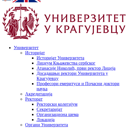
Универзитет
Историјат
Историјат Универзитета
Лицеум Књажевства сербског
Атанасије Николић, први ректор Лицеја
Досадашњи ректори Универзитета у
Крагујевцу
Професори емеритуси и Почасни доктори
наука
Акредитација
Ректорат
Ректорски колегијум
Секретаријат
Организациона шема
Локација
Органи Универзитета