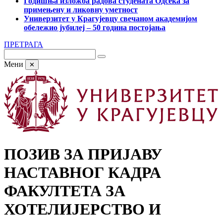
Годишња изложба радова студената Одсека за
примењену и ликовну уметност
Универзитет у Крагујевцу свечаном академијом
обележио јубилеј – 50 година постојања
ПРЕТРАГА
Мени
✕
ПОЗИВ ЗА ПРИЈАВУ
НАСТАВНОГ КАДРА
ФАКУЛТЕТА ЗА
ХОТЕЛИЈЕРСТВО И