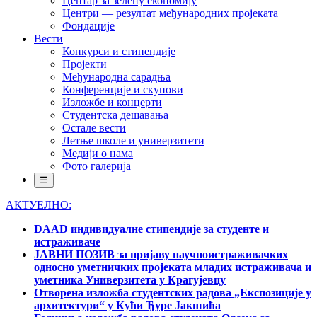
Центар за зелену економију
Центри — резултат међународних пројеката
Фондације
Вести
Конкурси и стипендије
Пројекти
Међународна сарадња
Конференције и скупови
Изложбе и концерти
Студентска дешавања
Остале вести
Летње школе и универзитети
Медији о нама
Фото галерија
☰
АКТУЕЛНО:
DAAD индивидуалне стипендије за студенте и
истраживаче
ЈАВНИ ПОЗИВ за пријаву научноистраживачких
односно уметничких пројеката младих истраживача и
уметника Универзитета у Крагујевцу
Отворена изложба студентских радова „Експозиције у
архитектури“ у Кући Ђуре Јакшића