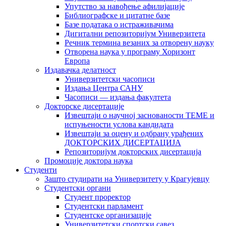
Упутство за навођење афилијације
Библиографске и цитатне базе
Базе података о истраживачима
Дигитални репозиторијум Универзитета
Рeчник термина везаних за отворену науку
Отворена наука у програму Хоризонт
Европа
Издавачка делатност
Универзитетски часописи
Издања Центра САНУ
Часописи — издања факултета
Докторске дисертације
Извештаји о научној заснованости ТЕМЕ и
испуњености услова кандидата
Извештаји за оцену и одбрану урађених
ДОКТОРСКИХ ДИСЕРТАЦИЈА
Репозиторијум докторских дисертација
Промоције доктора наука
Студенти
Зашто студирати на Универзитету у Крагујевцу
Студентски органи
Студент проректор
Студентски парламент
Студентске организације
Универзитетски спортски савез