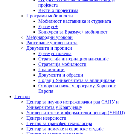
пројеката
Вести о пројектима
Програми мобилности
Мобилност наставника и студената
Еразмус+
Конкурси за Еразмус+ мобилност
Међународни уговори
Рангирање универзитета
Документи и прописи
Еразмус повеља
Стратегија интернационализације
Стратегија мобилности
Правилници
Документи и обрасци
Подаци Универзитета за аплицирање
Отворена наука у програму Хоризонт
Европа
Центри
Центар за научно истраживачки рад САНУ и
Универзитета у Крагујевцу
Универзитетски информатички центар (УНИЦ)
Центри изврсности
Центар за трансфер технологија
Центар за немачке и европске студије