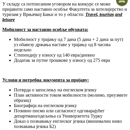
У складу са потписаним уговором на конкурс се може
пријавити само наставно особље Факултета за хотелијерство и
туризам у Врњачкој Бањи и то у области:
Travel
,
tourism
and
leisure
Мобилност за наставно особље обухвата:
Мобилност у трајању од 7 дана (5 дана + 2 дана за пут)
уз обавезу држања наставе у трајању од 8 часова
недељно
Стипендију у износу од 140 евра/дневно
Додатак за путне трошкове у износу од 275 евра
Услови и потребна документа за пријаву:
Потврда о запослењу на енглеском језику
План активности током мобилности (молимо, преузмите
образац)
Биографија на енглеском језику
Позивно писмо или сагласност одговарајућег
департмана/одељења са Универзитета Турку
Доказ о познавању енглеског језика (минимални ниво
познавања језика Б2)