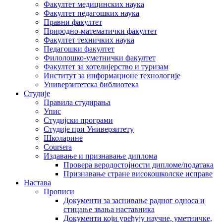
Факултет медицинских наука
Факултет педагошких наука
Правни факултет
Природно-математички факултет
Факултет техничких наука
Педагошки факултет
Филолошко-уметнички факултет
Факултет за хотелијерство и туризам
Институт за информационе технологије
Универзитетска библиотека
Студије
Правила студирања
Упис
Студијски програми
Студије при Универзитету
Школарине
Coursera
Издавање и признавање диплома
Провера веродостојности дипломе/података
Признавање стране високошколске исправе
Настава
Прописи
Документи за заснивање радног односа и
стицање звања наставника
Документи који уређују научне, уметничке,