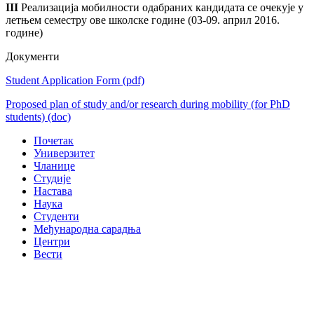
III
Реализација мобилности одабраних кандидата се очекује у
летњем семестру ове школске године (03-09. април 2016.
године)
Документи
Student Application Form
(pdf)
Proposed plan of study and/or research during mobility (for PhD
students)
(doc)
Почетак
Универзитет
Чланице
Студије
Настава
Наука
Студенти
Међународна сарадња
Центри
Вести