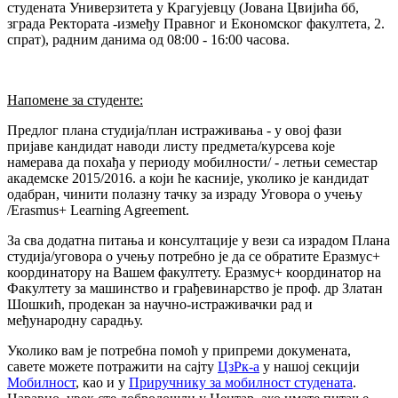
студената Универзитета у Крагујевцу (Јована Цвијића бб,
зграда Ректората -између Правног и Економског факултета, 2.
спрат), радним данима од 08:00 - 16:00 часова.
Напомене за студенте:
Предлог плана студија/план истраживања - у овој фази
пријаве кандидат наводи листу предмета/курсева које
намерава да похађа у периоду мобилности/ - летњи семестар
академске 2015/2016. а који ће касније, уколико је кандидат
одабран, чинити полазну тачку за израду Уговора о учењу
/Erasmus+ Learning Agreement.
За сва додатна питања и консултације у вези са израдом Плана
студија/уговора о учењу потребно је да се обратите Еразмус+
координатору на Вашем факултету. Еразмус+ координатор на
Факултету за машинство и грађевинарство је проф. др Златан
Шошкић, продекан за научно-истраживачки рад и
међународну сарадњу.
Уколико вам је потребна помоћ у припреми докумената,
савете можете потражити на сајту
ЦзРк-а
у нашој секцији
Мобилност
, као и у
Приручнику за мобилност студената
.