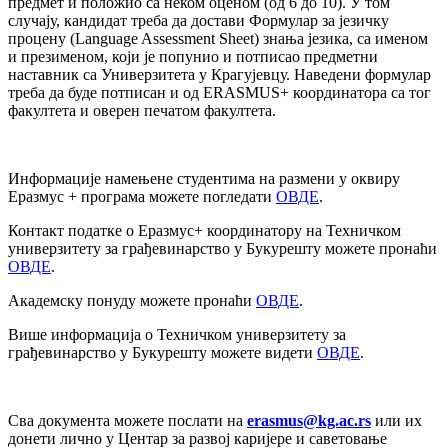
предмет и положио са неком оценом (од 6 до 10). У том
случају, кандидат треба да достави Формулар за језичку
процену (Language Assessment Sheet) знања језика, са именом
и презименом, који је попунио и потписао предметни
наставник са Универзитета у Крагујевцу. Наведени формулар
треба да буде потписан и од ERASMUS+ координатора са тог
факултета и оверен печатом факултета.
Информације намењене студентима на размени у оквиру
Еразмус + програма можете погледати
ОВДЕ
.
Контакт податке о Еразмус+ координатору на Техничком
универзитету за грађевинарство у Букурешту можете пронаћи
ОВДЕ
.
Академску понуду можете пронаћи
ОВДЕ
.
Више информација о Техничком универзитету за
грађевинарство у Букурешту можете видети
ОВДЕ
.
Сва документа можете послати на
erasmus@kg.ac.rs
или их
донети лично у Центар за развој каријере и саветовање