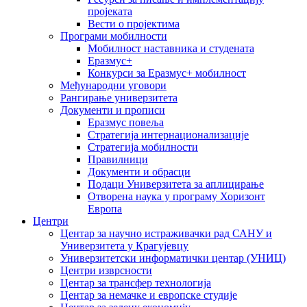
пројеката
Вести о пројектима
Програми мобилности
Мобилност наставника и студената
Еразмус+
Конкурси за Еразмус+ мобилност
Међународни уговори
Рангирање универзитета
Документи и прописи
Еразмус повеља
Стратегија интернационализације
Стратегија мобилности
Правилници
Документи и обрасци
Подаци Универзитета за аплицирање
Отворена наука у програму Хоризонт
Европа
Центри
Центар за научно истраживачки рад САНУ и
Универзитета у Крагујевцу
Универзитетски информатички центар (УНИЦ)
Центри изврсности
Центар за трансфер технологија
Центар за немачке и европске студије