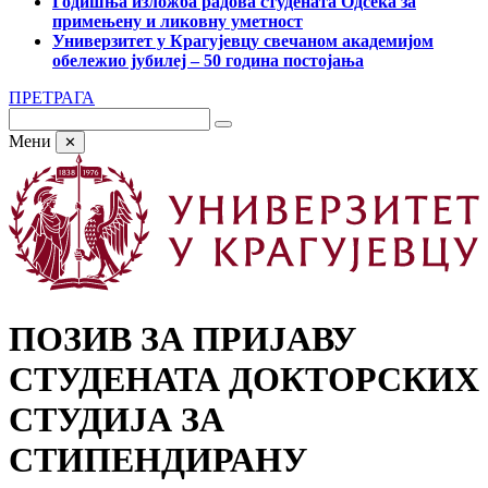
Годишња изложба радова студената Одсека за
примењену и ликовну уметност
Универзитет у Крагујевцу свечаном академијом
обележио јубилеј – 50 година постојања
ПРЕТРАГА
Мени
✕
ПОЗИВ ЗА ПРИЈАВУ
СТУДЕНАТА ДОКТОРСКИХ
СТУДИЈА ЗА
СТИПЕНДИРАНУ