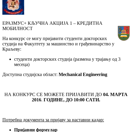
ЕРАЗМУС+ КЉУЧНА АКЦИЈА 1 – КРЕДИТНА
МОБИЛНОСТ
На конкурс се могу пријавити студенти докторских
студија на Факултету за машинство и грађевинарство у
Краљеву:
студенти докторских студија (размена у трајању од 3
месеца)
Доступна студијска област:
Mechanical Engineering
НА КОНКУРС СЕ МОЖЕТЕ ПРИЈАВИТИ ДО
0
4. МАРТА
2016
.
ГОДИНЕ, ДО 1
0
:00 САТИ.
Потребна документа за пријаву за наставни кадар:
Пријавни формулар