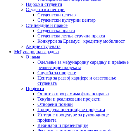
Најбољи студенти
Студентски центри
Студентски центар
Студентски културни центар
Стипендије и праксе
Студентска пракса
Студентска летња стручна пракса
Конкурси за Еразмус+ кредитну мобилност
Акције студената
Међународна сарадња
О нама
Одељење за међународну сарадњу и праћење
реализације пројеката
Служба за пројекте
Центар за развој каријере и саветовање
студената
Пројекти
Опште о програмима финансирања
Текући и реализовани пројекти
Отворени позиви
Процедура претпријаве пројеката
Интерне процедуре за руководиоце
пројеката
Вебинари и презентације
Ресурси за писање и имплементацију