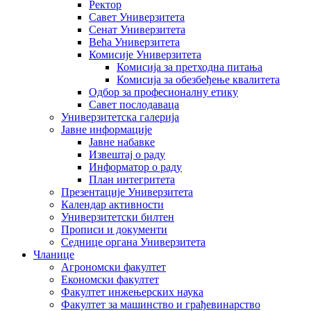
Ректор
Савет Универзитета
Сенат Универзитета
Већа Универзитета
Комисије Универзитета
Комисија за претходна питања
Комисија за обезбеђење квалитета
Одбор за професионалну етику
Савет послодаваца
Универзитетска галерија
Јавне информације
Јавне набавке
Извештај о раду
Информатор о раду
План интегритета
Презентације Универзитета
Календар активности
Универзитетски билтен
Прописи и документи
Седнице органа Универзитета
Чланице
Агрономски факултет
Економски факултет
Факултет инжењерских наука
Факултет за машинство и грађевинарство