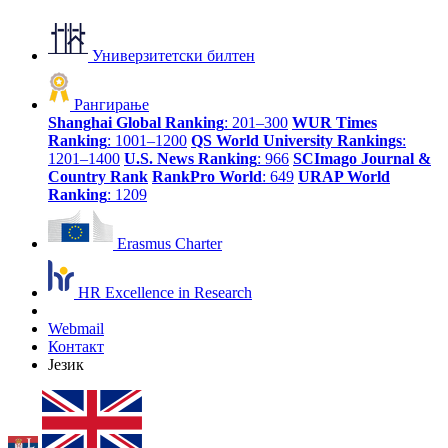
Универзитетски билтен
Рангирање
Shanghai Global Ranking
: 201–300
WUR Times
Ranking
: 1001–1200
QS World University Rankings
:
1201–1400
U.S. News Ranking
: 966
SCImago Journal &
Country Rank
RankPro World
: 649
URAP World
Ranking
: 1209
Erasmus Charter
HR Excellence in Research
Webmail
Контакт
Језик