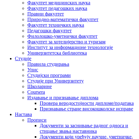
Факултет медицинских наука
Факултет педагошких наука
Правни факултет
Природно-математички факултет
Факултет техничких наука
Педагошки факултет
Филолошко-уметнички факултет
Факултет за хотелијерство и туризам
Институт за информационе технологије
Универзитетска библиотека
Студије
Правила студирања
Упис
Студијски програми
Студије при Универзитету
Школарине
Coursera
Издавање и признавање диплома
Провера веродостојности дипломе/података
Признавање стране високошколске исправе
Настава
Прописи
Документи за заснивање радног односа и
стицање звања наставника
Документи који уређују научне, уметничке,