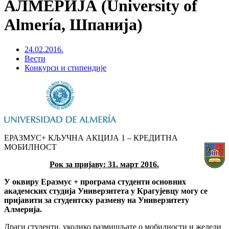
АЛМЕРИЈА (University of
Almería, Шпанија)
24.02.2016.
Вести
Конкурси и стипендије
ЕРАЗМУС+ КЉУЧНА АКЦИЈА 1 – КРЕДИТНА
МОБИЛНОСТ
Рок за пријаву:
31. март
2016.
У оквиру Еразмус + програма студенти основних
академских студија Универзитета у Крагујевцу могу се
пријавити за студентску размену на Универзитету
Алмерија.
Драги студенти, уколико размишљате о мобилности и желели