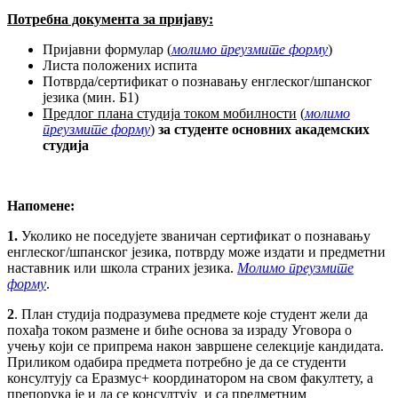
Потребна документа за пријаву:
Пријавни формулар (
молимо преузмите форму
)
Листа положених испита
Потврда/сертификат о познавању енглеског/шпанског
језика (мин. Б1)
Предлог плана студија током мобилности
(
молимо
преузмите форму
)
за студенте основних академских
студија
Напомене:
1.
Уколико не поседујете званичан сертификат о познавању
енглеског/шпанског језика, потврду може издати и предметни
наставник или школа страних језика.
Молимо преузмите
форму
.
2
. План студија подразумева предмете које студент жели да
похађа током размене и биће основа за израду Уговора о
учењу који се припрема након завршене селекције кандидата.
Приликом одабира предмета потребно је да се студенти
консултују са Еразмус+ координатором на свом факултету, а
препорука је и да се консултују и са предметним