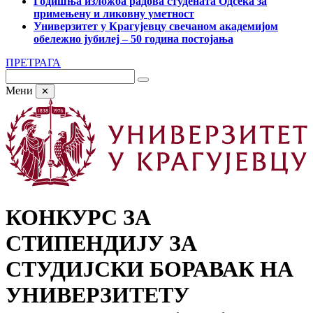
Годишња изложба радова студената Одсека за
примењену и ликовну уметност
Универзитет у Крагујевцу свечаном академијом
обележио јубилеј – 50 година постојања
ПРЕТРАГА
Мени
✕
КОНКУРС ЗА
СТИПЕНДИЈУ ЗА
СТУДИЈСКИ БОРАВАК НА
УНИВЕРЗИТЕТУ