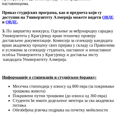
наставницима.
Приказ студијских програма, као и предмета који су
доступни на Универзитету Алмерија можете видети
ОВДЕ
и
ОВДЕ
.
3.
По завршетку конкурса, Одељење за међународну сарадњу
Универзитета у Крагујевцу врши техничку проверу
достављене документације. Комисија за селекцију кандидата
врши академску процену свих пријава у складу са Правилима
и условима за селекцију студената, наставног и ненаставног
особља Универзитета у Крагујевцу и доставља листу
кандидата Универзитету Алмерија.
Информације о стипендији и студијском боравку:
Месечна стипендија у износу од 800 евра (за покривање
трошкова живота)
Покривени путни трошкови (до износа од 360 евра)
Студенти ће имати додељеног ментора за сва академска
питања
Обезбеђена језичка подршка на почетку мобилности