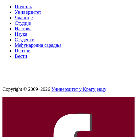
Почетак
Универзитет
Чланице
Студије
Настава
Наука
Студенти
Међународна сарадња
Центри
Вести
Copyright © 2009–2026
Универзитет у Крагујевцу