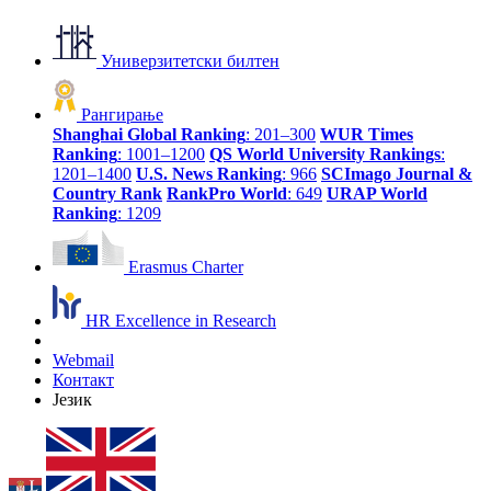
Универзитетски билтен
Рангирање
Shanghai Global Ranking
: 201–300
WUR Times
Ranking
: 1001–1200
QS World University Rankings
:
1201–1400
U.S. News Ranking
: 966
SCImago Journal &
Country Rank
RankPro World
: 649
URAP World
Ranking
: 1209
Erasmus Charter
HR Excellence in Research
Webmail
Контакт
Језик