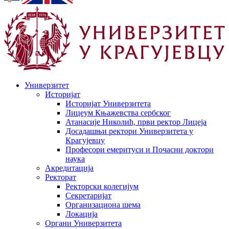
Универзитет
Историјат
Историјат Универзитета
Лицеум Књажевства сербског
Атанасије Николић, први ректор Лицеја
Досадашњи ректори Универзитета у
Крагујевцу
Професори емеритуси и Почасни доктори
наука
Акредитација
Ректорат
Ректорски колегијум
Секретаријат
Организациона шема
Локација
Органи Универзитета