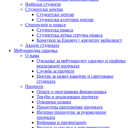
Најбољи студенти
Студентски центри
Студентски центар
Студентски културни центар
Стипендије и праксе
Студентска пракса
Студентска летња стручна пракса
Конкурси за Еразмус+ кредитну мобилност
Акције студената
Међународна сарадња
О нама
Одељење за међународну сарадњу и праћење
реализације пројеката
Служба за пројекте
Центар за развој каријере и саветовање
студената
Пројекти
Опште о програмима финансирања
Текући и реализовани пројекти
Отворени позиви
Процедура претпријаве пројеката
Интерне процедуре за руководиоце
пројеката
Вебинари и презентације
Ресурси за писање и имплементацију