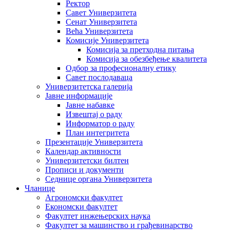
Ректор
Савет Универзитета
Сенат Универзитета
Већа Универзитета
Комисије Универзитета
Комисија за претходна питања
Комисија за обезбеђење квалитета
Одбор за професионалну етику
Савет послодаваца
Универзитетска галерија
Јавне информације
Јавне набавке
Извештај о раду
Информатор о раду
План интегритета
Презентације Универзитета
Календар активности
Универзитетски билтен
Прописи и документи
Седнице органа Универзитета
Чланице
Агрономски факултет
Економски факултет
Факултет инжењерских наука
Факултет за машинство и грађевинарство