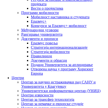
пројеката
Вести о пројектима
Програми мобилности
Мобилност наставника и студената
Еразмус+
Конкурси за Еразмус+ мобилност
Међународни уговори
Рангирање универзитета
Документи и прописи
Еразмус повеља
Стратегија интернационализације
Стратегија мобилности
Правилници
Документи и обрасци
Подаци Универзитета за аплицирање
Отворена наука у програму Хоризонт
Европа
Центри
Центар за научно истраживачки рад САНУ и
Универзитета у Крагујевцу
Универзитетски информатички центар (УНИЦ)
Центри изврсности
Центар за трансфер технологија
Центар за немачке и европске студије