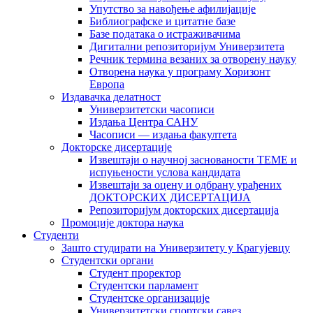
Упутство за навођење афилијације
Библиографске и цитатне базе
Базе података о истраживачима
Дигитални репозиторијум Универзитета
Рeчник термина везаних за отворену науку
Отворена наука у програму Хоризонт
Европа
Издавачка делатност
Универзитетски часописи
Издања Центра САНУ
Часописи — издања факултета
Докторске дисертације
Извештаји о научној заснованости ТЕМЕ и
испуњености услова кандидата
Извештаји за оцену и одбрану урађених
ДОКТОРСКИХ ДИСЕРТАЦИЈА
Репозиторијум докторских дисертација
Промоције доктора наука
Студенти
Зашто студирати на Универзитету у Крагујевцу
Студентски органи
Студент проректор
Студентски парламент
Студентске организације
Универзитетски спортски савез