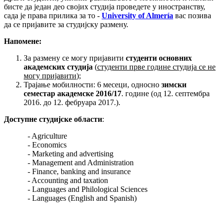
бисте да један део својих студија проведете у иностранству,
сада је права прилика за то -
University of Almería
вас позива
да се пријавите за студијску размену.
Напомене:
За размену се могу пријавити
студенти основних
академских студија
(
студенти прве године студија се не
могу пријавити
);
Трајање мобилности: 6 месеци, односно
зимски
семестар академске 2016/17
. године (од 12. септембра
2016. до 12. фебруара 2017.).
Доступне студијске области
:
- Agriculture
- Economics
- Marketing and advertising
- Management and Administration
- Finance, banking and insurance
- Accounting and taxation
- Languages and Philological Sciences
- Languages (English and Spanish)