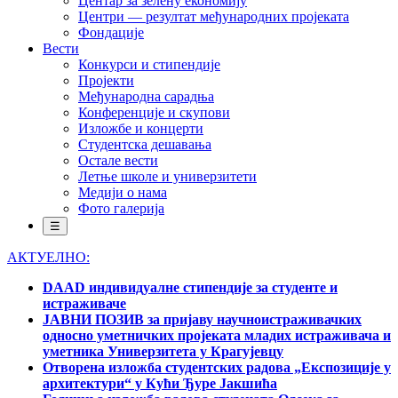
Центар за зелену економију
Центри — резултат међународних пројеката
Фондације
Вести
Конкурси и стипендије
Пројекти
Међународна сарадња
Конференције и скупови
Изложбе и концерти
Студентска дешавања
Остале вести
Летње школе и универзитети
Медији о нама
Фото галерија
☰
АКТУЕЛНО:
DAAD индивидуалне стипендије за студенте и
истраживаче
ЈАВНИ ПОЗИВ за пријаву научноистраживачких
односно уметничких пројеката младих истраживача и
уметника Универзитета у Крагујевцу
Отворена изложба студентских радова „Експозиције у
архитектури“ у Кући Ђуре Јакшића