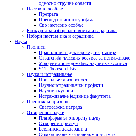
односно стручне области
Наставно особље
Претрага
Преглед по институцијама
Сво наставно особље
Конкурси за избор наставника и сарадника
Избори наставника и сарадника
Наука
Прописи
Правилник за докторске дисертације
Стратегија људских ресурса за истраживаче
Усвојене листе домаћих научних часописа
SCI Thomson Lists
Наука и истраживање
Признање за изврсност
Научноистраживачки пројекти
Научни скупови
Истраживачке јединице факултета
Престижна признања
Светосавска награда
Отвореност науке
Платформа за отворену науку
Отворени приступ
Берлинска декларација
Објављивање у отвореном приступу