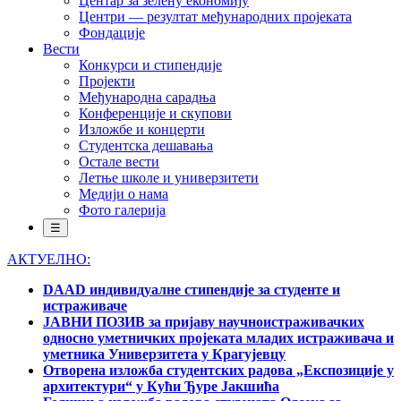
Центар за зелену економију
Центри — резултат међународних пројеката
Фондације
Вести
Конкурси и стипендије
Пројекти
Међународна сарадња
Конференције и скупови
Изложбе и концерти
Студентска дешавања
Остале вести
Летње школе и универзитети
Медији о нама
Фото галерија
☰
АКТУЕЛНО:
DAAD индивидуалне стипендије за студенте и
истраживаче
ЈАВНИ ПОЗИВ за пријаву научноистраживачких
односно уметничких пројеката младих истраживача и
уметника Универзитета у Крагујевцу
Отворена изложба студентских радова „Експозиције у
архитектури“ у Кући Ђуре Јакшића