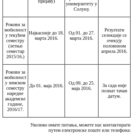
пријаву)
универзитету у
Солуну.
Рокови за
мобилност
Резултати
Најкасније до 18.
Од 01. до 27.
у текућем
селекције се
марта 2016.
марта 2016.
семестру
очекују
(летњи
половином
семестар
априла 2016.
2015/16.)
Рокови за
мобилност
у зимском
Од 09. до 25.
За сада није
До 01. маја 2016.
семестру
маја 2016.
познат тачан
наредне
датум.
академске
године,
2016/17.
Уколико имате питања, можете нас контактирати
путем електронске поште или телефона: