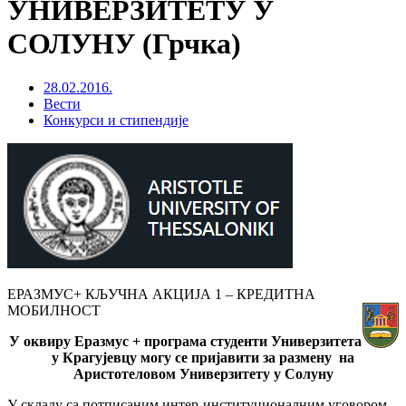
УНИВЕРЗИТЕТУ У
СОЛУНУ (Грчка)
28.02.2016.
Вести
Конкурси и стипендије
ЕРАЗМУС+ КЉУЧНА АКЦИЈА 1 – КРЕДИТНА
МОБИЛНОСТ
У оквиру Еразмус + програма студенти Универзитета
у Крагујевцу могу се пријавити за размену на
Аристотеловом Универзитету у Солуну
У складу са потписаним интер-институционалним уговором