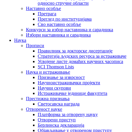
односно стручне области
Наставно особље
Претрага
Преглед по институцијама
Сво наставно особље
Конкурси за избор наставника и сарадника
Избори наставника и сарадника
Наука
Прописи
Правилник за докторске дисертације
Стратегија људских ресурса за истраживаче
Усвојене листе домаћих научних часописа
SCI Thomson Lists
Наука и истраживање
Признање за изврсност
Научноистраживачки пројекти
Научни скупови
Истраживачке јединице факултета
Престижна признања
Светосавска награда
Отвореност науке
Платформа за отворену науку
Отворени приступ
Берлинска декларација
Објављивање у отвореном приступу