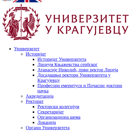
Универзитет
Историјат
Историјат Универзитета
Лицеум Књажевства сербског
Атанасије Николић, први ректор Лицеја
Досадашњи ректори Универзитета у
Крагујевцу
Професори емеритуси и Почасни доктори
наука
Акредитација
Ректорат
Ректорски колегијум
Секретаријат
Организациона шема
Локација
Органи Универзитета