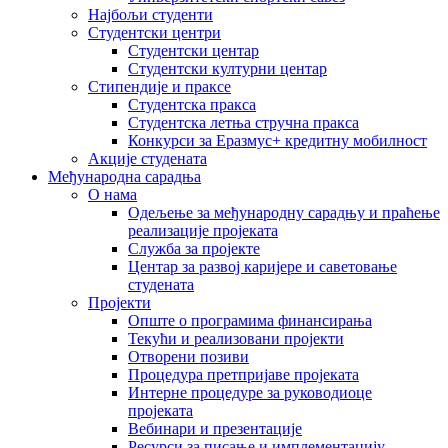
Најбољи студенти
Студентски центри
Студентски центар
Студентски културни центар
Стипендије и праксе
Студентска пракса
Студентска летња стручна пракса
Конкурси за Еразмус+ кредитну мобилност
Акције студената
Међународна сарадња
О нама
Одељење за међународну сарадњу и праћење
реализације пројеката
Служба за пројекте
Центар за развој каријере и саветовање
студената
Пројекти
Опште о програмима финансирања
Текући и реализовани пројекти
Отворени позиви
Процедура претпријаве пројеката
Интерне процедуре за руководиоце
пројеката
Вебинари и презентације
Ресурси за писање и имплементацију