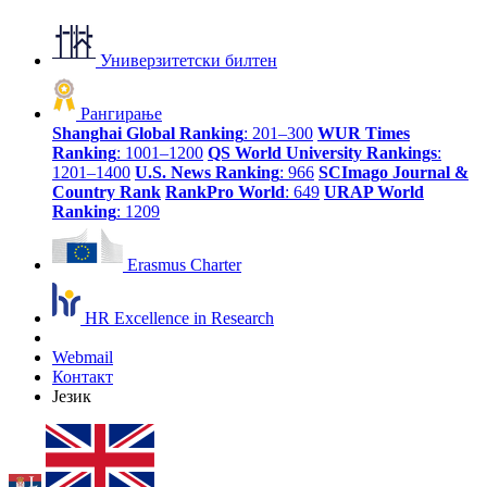
Универзитетски билтен
Рангирање
Shanghai Global Ranking
: 201–300
WUR Times
Ranking
: 1001–1200
QS World University Rankings
:
1201–1400
U.S. News Ranking
: 966
SCImago Journal &
Country Rank
RankPro World
: 649
URAP World
Ranking
: 1209
Erasmus Charter
HR Excellence in Research
Webmail
Контакт
Језик