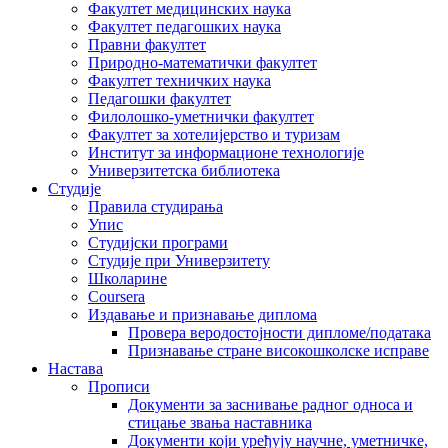
Факултет медицинских наука
Факултет педагошких наука
Правни факултет
Природно-математички факултет
Факултет техничких наука
Педагошки факултет
Филолошко-уметнички факултет
Факултет за хотелијерство и туризам
Институт за информационе технологије
Универзитетска библиотека
Студије
Правила студирања
Упис
Студијски програми
Студије при Универзитету
Школарине
Coursera
Издавање и признавање диплома
Провера веродостојности дипломе/података
Признавање стране високошколске исправе
Настава
Прописи
Документи за заснивање радног односа и
стицање звања наставника
Документи који уређују научне, уметничке,