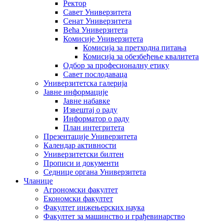
Ректор
Савет Универзитета
Сенат Универзитета
Већа Универзитета
Комисије Универзитета
Комисија за претходна питања
Комисија за обезбеђење квалитета
Одбор за професионалну етику
Савет послодаваца
Универзитетска галерија
Јавне информације
Јавне набавке
Извештај о раду
Информатор о раду
План интегритета
Презентације Универзитета
Календар активности
Универзитетски билтен
Прописи и документи
Седнице органа Универзитета
Чланице
Агрономски факултет
Економски факултет
Факултет инжењерских наука
Факултет за машинство и грађевинарство