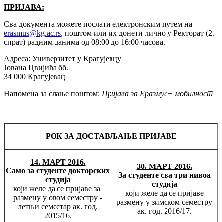
ПРИЈАВА:
Сва документа можете послати електронским путем на
erasmus@kg.ac.rs
, поштом или их донети лично у Ректорат (2.
спрат) радним данима од 08:00 до 16:00 часова.
Адреса: Универзитет у Крагујевцу
Јована Цвијића бб.
34 000 Крагујевац
Напомена за слање поштом:
Пријава за Еразмус+ мобилност
РОК ЗА ДОСТАВЉАЊЕ ПРИЈАВЕ
14. МАРТ 2016.
30. МАРТ 2016.
Само за студенте докторских
За студенте сва три нивоа
студија
студија
који желе да се пријаве за
који желе да се пријаве
размену у овом семестру -
размену у зимском семестру
летњи семестар ак. год.
ак. год. 2016/17.
2015/16.