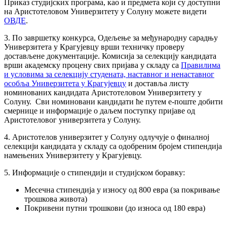
Приказ студијских програма, као и предмета који су доступни
на Аристотеловом Универзитету у Солуну можете видети
ОВДЕ
.
3. По завршетку конкурса, Одељење за међународну сарадњу
Универзитета у Крагујевцу врши техничку проверу
достављене документације. Комисија за селекцију кандидата
врши академску процену свих пријава у складу са
Правилима
и условима за селекцију студената, наставног и ненаставног
особља Универзитета у Крагујевцу
и доставља листу
номинованих кандидата Аристотеловом Универзитету у
Солуну. Сви номиновани кандидати ће путем е-поште добити
смернице и информације о даљем поступку пријаве од
Аристотеловог универзитета у Солуну.
4. Аристотелов универзитет у Солуну одлучује о финалној
селекцији кандидата у складу са одобреним бројем стипендија
намењених Универзитету у Крагујевцу.
5. Информације о стипендији и студијском боравку:
Месечна стипендија у износу од 800 евра (за покривање
трошкова живота)
Покривени путни трошкови (до износа од 180 евра)