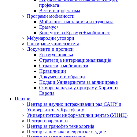
пројеката
Вести о пројектима
Програми мобилности
Мобилност наставника и студената
Еразмус+
Конкурси за Еразмус+ мобилност
Међународни уговори
Рангирање универзитета
Документи и прописи
Еразмус повеља
Стратегија интернационализације
Стратегија мобилности
Правилници
Документи и обрасци
Подаци Универзитета за аплицирање
Отворена наука у програму Хоризонт
Европа
Центри
Центар за научно истраживачки рад САНУ и
Универзитета у Крагујевцу
Универзитетски информатички центар (УНИЦ)
Центри изврсности
Центар за трансфер технологија
Центар за немачке и европске студије