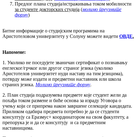
Предлог плана студија/истраживања током мобилности
за студенте докторских студија
(
молимо преузмите
форму
)
Битне информације о студијским програмима на
Аристотеловом универзитету у Солуну можете видети
ОВДЕ
.
Напомене:
1. Уколико не поседујете званичан сертификат о познавању
енглеског/грчког или другог страног језика (уколико
Аристотелов универзитет нуди наставу на тим језицима),
потврду може издати и предметни наставник или школа
страних језика.
Молимо преузмите форму
.
2. План студија подразумева предмете које студент жели да
похађа током размене и биће основа за израду Уговора о
учењу који се припрема након завршене селекције кандидата.
Приликом одабира предмета потребно је да се студенти
консултују са Еразмус+ координатором на свом факултету, а
препорука је и да се консултују и са предметним
наставницима.