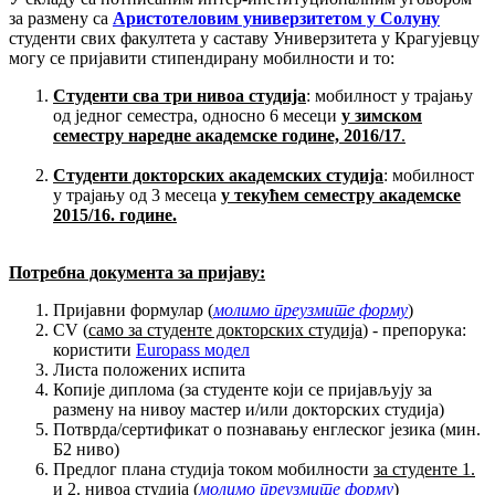
за размену са
Аристотеловим универзитетом у Солуну
студенти свих факултета у саставу Универзитета у Крагујевцу
могу се пријавити стипендирану мобилности и то:
Студенти сва три нивоа студија
: мобилност у трајању
од једног семестра, односно 6 месеци
у зимском
семестру наредне академске године, 2016/17
.
Студенти докторских академских студија
: мобилност
у трајању од 3 месеца
у текућем семестру академске
2015/16. године.
Потребна документа за пријаву:
Пријавни формулар (
молимо преузмите форму
)
CV (
само за студенте докторских студија
) - препорука:
користити
Europass модел
Листа положених испита
Копије диплома (за студенте који се пријављују за
размену на нивоу мастер и/или докторских студија)
Потврда/сертификат о познавању енглеског језика (мин.
Б2 ниво)
Предлог плана студија током мобилности
за студенте 1.
и 2. нивоа студија
(
молимо преузмите форму
)