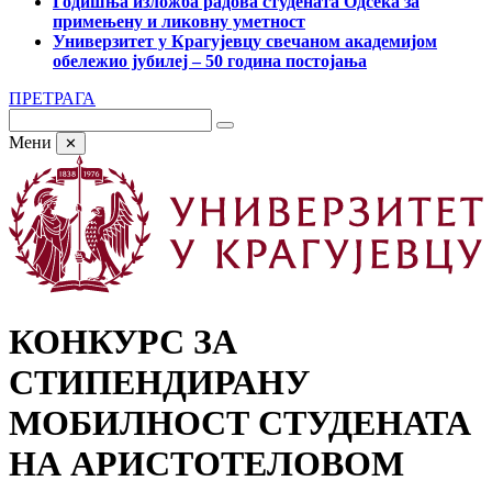
Годишња изложба радова студената Одсека за
примењену и ликовну уметност
Универзитет у Крагујевцу свечаном академијом
обележио јубилеј – 50 година постојања
ПРЕТРАГА
Мени
✕
КОНКУРС ЗА
СТИПЕНДИРАНУ
МОБИЛНОСТ СТУДЕНАТА
НА АРИСТОТЕЛОВОМ