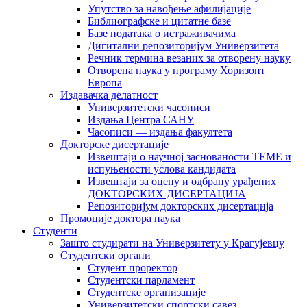
Упутство за навођење афилијације
Библиографске и цитатне базе
Базе података о истраживачима
Дигитални репозиторијум Универзитета
Рeчник термина везаних за отворену науку
Отворена наука у програму Хоризонт
Европа
Издавачка делатност
Универзитетски часописи
Издања Центра САНУ
Часописи — издања факултета
Докторске дисертације
Извештаји о научној заснованости ТЕМЕ и
испуњености услова кандидата
Извештаји за оцену и одбрану урађених
ДОКТОРСКИХ ДИСЕРТАЦИЈА
Репозиторијум докторских дисертација
Промоције доктора наука
Студенти
Зашто студирати на Универзитету у Крагујевцу
Студентски органи
Студент проректор
Студентски парламент
Студентске организације
Универзитетски спортски савез