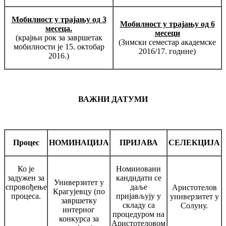
Мобилност у трајању од 3
Мобилност у трајању од 6
месеца.
месеци
(крајњи рок за завршетак
(Зимски семестар академске
мобилности је 15. октобар
2016/17. године)
2016.)
ВАЖНИ ДАТУМИ
Процес
НОМИНАЦИЈА
ПРИЈАВА
СЕЛЕКЦИЈА
Ко је
Номиновани
задужен за
кандидати се
Универзитет у
спровођење
даље
Аристотелов
Крагујевцу (по
процеса.
пријављују у
универзитет у
завршетку
складу са
Солуну.
интерног
процедуром на
конкурса за
Аристотеловом