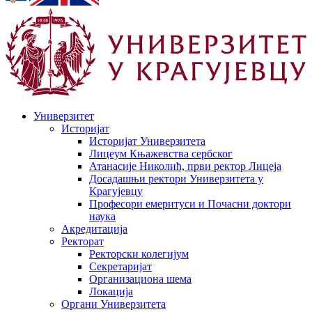
Универзитет
Историјат
Историјат Универзитета
Лицеум Књажевства сербског
Атанасије Николић, први ректор Лицеја
Досадашњи ректори Универзитета у
Крагујевцу
Професори емеритуси и Почасни доктори
наука
Акредитација
Ректорат
Ректорски колегијум
Секретаријат
Организациона шема
Локација
Органи Универзитета