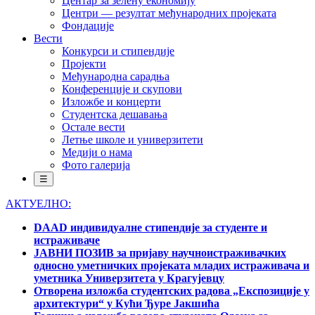
Центар за зелену економију
Центри — резултат међународних пројеката
Фондације
Вести
Конкурси и стипендије
Пројекти
Међународна сарадња
Конференције и скупови
Изложбе и концерти
Студентска дешавања
Остале вести
Летње школе и универзитети
Медији о нама
Фото галерија
☰
АКТУЕЛНО:
DAAD индивидуалне стипендије за студенте и
истраживаче
ЈАВНИ ПОЗИВ за пријаву научноистраживачких
односно уметничких пројеката младих истраживача и
уметника Универзитета у Крагујевцу
Отворена изложба студентских радова „Експозиције у
архитектури“ у Кући Ђуре Јакшића