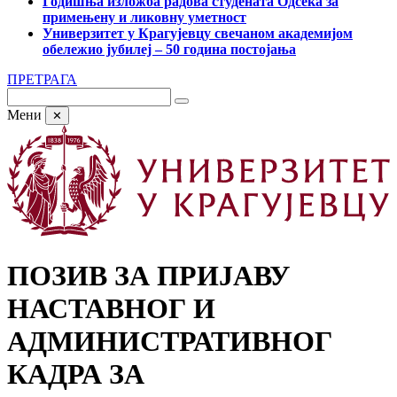
Годишња изложба радова студената Одсека за
примењену и ликовну уметност
Универзитет у Крагујевцу свечаном академијом
обележио јубилеј – 50 година постојања
ПРЕТРАГА
Мени
✕
ПОЗИВ ЗА ПРИЈАВУ
НАСТАВНОГ И
АДМИНИСТРАТИВНОГ
КАДРА ЗА