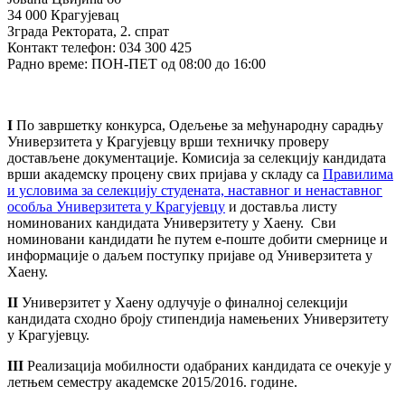
34 000 Крагујевац
Зграда Ректората, 2. спрат
Контакт телефон: 034 300 425
Радно време: ПОН-ПЕТ од 08:00 до 16:00
I
По завршетку конкурса, Одељење за међународну сарадњу
Универзитета у Крагујевцу врши техничку проверу
достављене документације. Комисија за селекцију кандидата
врши академску процену свих пријава у складу са
Правилима
и условима за селекцију студената, наставног и ненаставног
особља Универзитета у Крагујевцу
и доставља листу
номинованих кандидата Универзитету у Хаену. Сви
номиновани кандидати ће путем е-поште добити смернице и
информације о даљем поступку пријаве од Универзитета у
Хаену.
II
Универзитет у Хаену одлучује о финалној селекцији
кандидата сходно броју стипендија намењених Универзитету
у Крагујевцу.
III
Реализација мобилности одабраних кандидата се очекује у
летњем семестру академске 2015/2016. године.