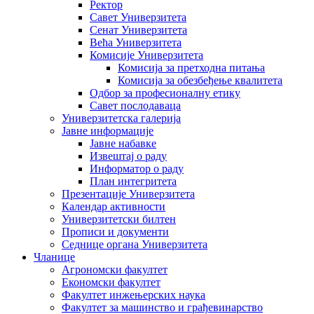
Ректор
Савет Универзитета
Сенат Универзитета
Већа Универзитета
Комисије Универзитета
Комисија за претходна питања
Комисија за обезбеђење квалитета
Одбор за професионалну етику
Савет послодаваца
Универзитетска галерија
Јавне информације
Јавне набавке
Извештај о раду
Информатор о раду
План интегритета
Презентације Универзитета
Календар активности
Универзитетски билтен
Прописи и документи
Седнице органа Универзитета
Чланице
Агрономски факултет
Економски факултет
Факултет инжењерских наука
Факултет за машинство и грађевинарство