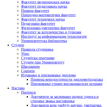
Факултет медицинских наука
Факултет педагошких наука
Правни факултет
Природно-математички факултет
Факултет техничких наука
Педагошки факултет
Филолошко-уметнички факултет
Факултет за хотелијерство и туризам
Институт за информационе технологије
Универзитетска библиотека
Студије
Правила студирања
Упис
Студијски програми
Студије при Универзитету
Школарине
Coursera
Издавање и признавање диплома
Провера веродостојности дипломе/података
Признавање стране високошколске исправе
Настава
Прописи
Документи за заснивање радног односа и
стицање звања наставника
Документи који уређују научне, уметничке,