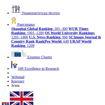
Универзитетски билтен
Рангирање
Shanghai Global Ranking
: 201–300
WUR Times
Ranking
: 1001–1200
QS World University Rankings
:
1201–1400
U.S. News Ranking
: 966
SCImago Journal &
Country Rank
RankPro World
: 649
URAP World
Ranking
: 1209
Erasmus Charter
HR Excellence in Research
Webmail
Контакт
Језик