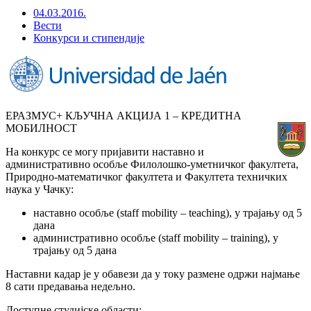
04.03.2016.
Вести
Конкурси и стипендије
ЕРАЗМУС+ КЉУЧНА АКЦИЈА 1 – КРЕДИТНА
МОБИЛНОСТ
На конкурс се могу пријавити наставно и
административно особље Филолошко-уметничког факултета,
Природно-математичког факултета и Факултета техничких
наука у Чачку:
наставно особље (staff mobility – teaching), у трајању од 5
дана
административно особље (staff mobility – training), у
трајању од 5 дана
Наставни кадар је у обавези да у току размене одржи најмање
8 сати предавања недељно.
Доступне студијске области: