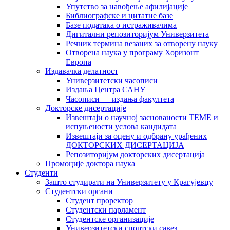
Упутство за навођење афилијације
Библиографске и цитатне базе
Базе података о истраживачима
Дигитални репозиторијум Универзитета
Рeчник термина везаних за отворену науку
Отворена наука у програму Хоризонт
Европа
Издавачка делатност
Универзитетски часописи
Издања Центра САНУ
Часописи — издања факултета
Докторске дисертације
Извештаји о научној заснованости ТЕМЕ и
испуњености услова кандидата
Извештаји за оцену и одбрану урађених
ДОКТОРСКИХ ДИСЕРТАЦИЈА
Репозиторијум докторских дисертација
Промоције доктора наука
Студенти
Зашто студирати на Универзитету у Крагујевцу
Студентски органи
Студент проректор
Студентски парламент
Студентске организације
Универзитетски спортски савез