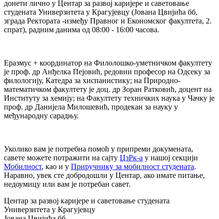
донети лично у Центар за развој каријере и саветовање
студената Универзитета у Крагујевцу (Јована Цвијића бб,
зграда Ректората -између Правног и Економског факултета, 2.
спрат), радним данима од 08:00 - 16:00 часова.
Еразмус + координатор на Филолошко-уметничком факултету
је проф. др Анђелка Пејовић, редовни професор на Одсеку за
филологију, Катедра за хиспанистику; на Природно-
математичком факултету је доц. др Зоран Ратковић, доцент на
Институту за хемију; на Факултету техничких наука у Чачку је
проф. др Данијела Милошевић, продекан за науку у
међународну сарадњу.
Уколико вам је потребна помоћ у припреми докумената,
савете можете потражити на сајту
ЦзРк-а
у нашој секцији
Мобилност
, као и у
Приручнику за мобилност студената
.
Наравно, увек сте добродошли у Центар, ако имате питање,
недоумицу или вам је потребан савет.
Центар за развој каријере и саветовање студената
Универзитета у Крагујевцу
Јована Цвијића бб