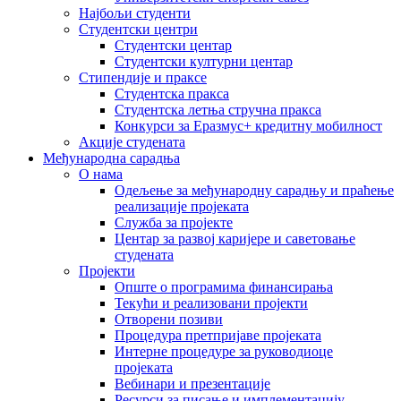
Најбољи студенти
Студентски центри
Студентски центар
Студентски културни центар
Стипендије и праксе
Студентска пракса
Студентска летња стручна пракса
Конкурси за Еразмус+ кредитну мобилност
Акције студената
Међународна сарадња
О нама
Одељење за међународну сарадњу и праћење
реализације пројеката
Служба за пројекте
Центар за развој каријере и саветовање
студената
Пројекти
Опште о програмима финансирања
Текући и реализовани пројекти
Отворени позиви
Процедура претпријаве пројеката
Интерне процедуре за руководиоце
пројеката
Вебинари и презентације
Ресурси за писање и имплементацију