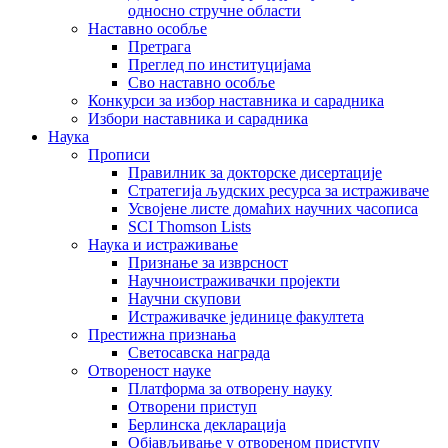
односно стручне области
Наставно особље
Претрага
Преглед по институцијама
Сво наставно особље
Конкурси за избор наставника и сарадника
Избори наставника и сарадника
Наука
Прописи
Правилник за докторске дисертације
Стратегија људских ресурса за истраживаче
Усвојене листе домаћих научних часописа
SCI Thomson Lists
Наука и истраживање
Признање за изврсност
Научноистраживачки пројекти
Научни скупови
Истраживачке јединице факултета
Престижна признања
Светосавска награда
Отвореност науке
Платформа за отворену науку
Отворени приступ
Берлинска декларација
Објављивање у отвореном приступу