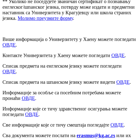
** Уколико не поседујете званичан сертификат о познавању
енглеског/шпанског језика, потврду може издати и предметни
наставник са Универзитета у Крагујевцу или школа страних
језика.
Молимо преузмите форму
.
Више информација о Универзитету у Хаену можете погледати
ОВДЕ
.
Контакте Универзитета у Хаену можете погледати
ОВДЕ
.
Списак предмета на енглеском језику можете погледати
ОВДЕ
.
Списак предмета на шпанском језику можете видети
ОВДЕ
.
Информације за особље са посебним потребама можете
пронаћи
ОВДЕ
.
Информације које се тичу здравственог осигурања можете
погледати
ОВДЕ
.
Све информације које се тичу смештаја погледајте
ОВДЕ
.
Сва документа можете послати на
erasmus@kg.ac.rs
или их