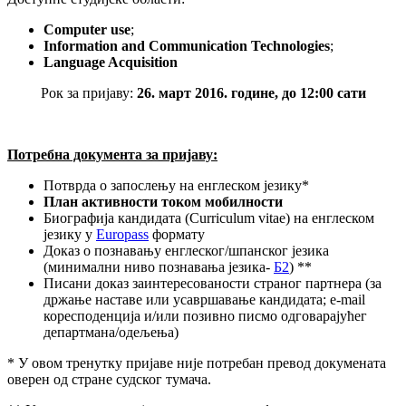
Computer use
;
Information and Communication Technologies
;
Language Acquisition
Рок за пријаву:
26. март 2016. године, до 12:00 сати
Потребна документа за пријаву:
Потврда о запослењу на енглеском језику*
План активности током мобилности
Биографија кандидата (Curriculum vitae) на енглеском
језику у
Еuropass
формату
Доказ о познавању енглеског/шпанског језика
(минимални ниво познавања језика-
Б2
) **
Писaни доказ заинтересованости страног партнера (за
држање наставе или усавршавање кандидата; e-mail
коресподенција и/или позивно писмо одговарајућег
департмана/одељења)
* У овом тренутку пријаве није потребан превод докумената
оверен од стране судског тумача.