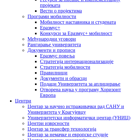
пројеката
Вести о пројектима
Програми мобилности
Мобилност наставника и студената
Еразмус+
Конкурси за Еразмус+ мобилност
Међународни уговори
Рангирање универзитета
Документи и прописи
Еразмус повеља
Стратегија интернационализације
Стратегија мобилности
Правилници
Документи и обрасци
Подаци Универзитета за аплицирање
Отворена наука у програму Хоризонт
Европа
Центри
Центар за научно истраживачки рад САНУ и
Универзитета у Крагујевцу
Универзитетски информатички центар (УНИЦ)
Центри изврсности
Центар за трансфер технологија
Центар за немачке и европске студије