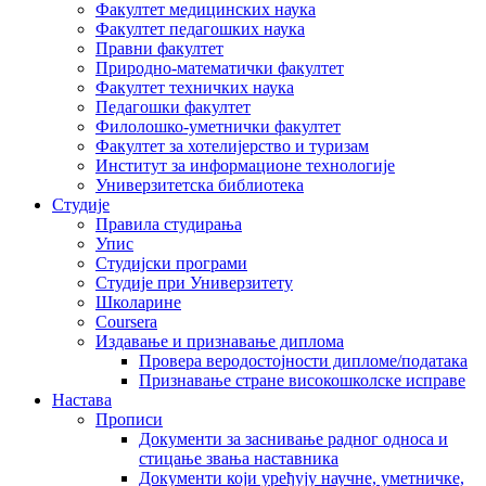
Факултет медицинских наука
Факултет педагошких наука
Правни факултет
Природно-математички факултет
Факултет техничких наука
Педагошки факултет
Филолошко-уметнички факултет
Факултет за хотелијерство и туризам
Институт за информационе технологије
Универзитетска библиотека
Студије
Правила студирања
Упис
Студијски програми
Студије при Универзитету
Школарине
Coursera
Издавање и признавање диплома
Провера веродостојности дипломе/података
Признавање стране високошколске исправе
Настава
Прописи
Документи за заснивање радног односа и
стицање звања наставника
Документи који уређују научне, уметничке,