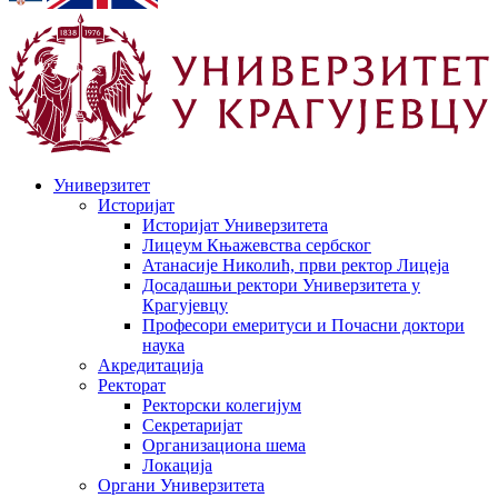
Универзитет
Историјат
Историјат Универзитета
Лицеум Књажевства сербског
Атанасије Николић, први ректор Лицеја
Досадашњи ректори Универзитета у
Крагујевцу
Професори емеритуси и Почасни доктори
наука
Акредитација
Ректорат
Ректорски колегијум
Секретаријат
Организациона шема
Локација
Органи Универзитета