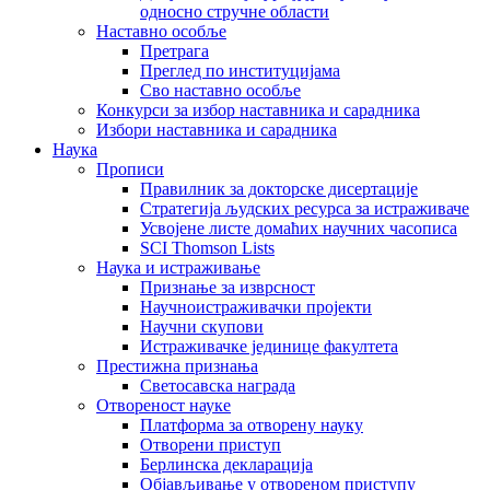
односно стручне области
Наставно особље
Претрага
Преглед по институцијама
Сво наставно особље
Конкурси за избор наставника и сарадника
Избори наставника и сарадника
Наука
Прописи
Правилник за докторске дисертације
Стратегија људских ресурса за истраживаче
Усвојене листе домаћих научних часописа
SCI Thomson Lists
Наука и истраживање
Признање за изврсност
Научноистраживачки пројекти
Научни скупови
Истраживачке јединице факултета
Престижна признања
Светосавска награда
Отвореност науке
Платформа за отворену науку
Отворени приступ
Берлинска декларација
Објављивање у отвореном приступу