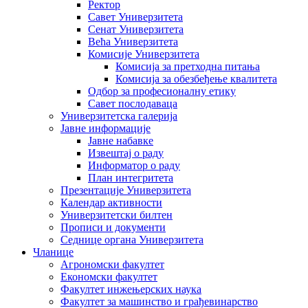
Ректор
Савет Универзитета
Сенат Универзитета
Већа Универзитета
Комисије Универзитета
Комисија за претходна питања
Комисија за обезбеђење квалитета
Одбор за професионалну етику
Савет послодаваца
Универзитетска галерија
Јавне информације
Јавне набавке
Извештај о раду
Информатор о раду
План интегритета
Презентације Универзитета
Календар активности
Универзитетски билтен
Прописи и документи
Седнице органа Универзитета
Чланице
Агрономски факултет
Економски факултет
Факултет инжењерских наука
Факултет за машинство и грађевинарство