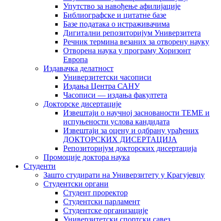
Упутство за навођење афилијације
Библиографске и цитатне базе
Базе података о истраживачима
Дигитални репозиторијум Универзитета
Рeчник термина везаних за отворену науку
Отворена наука у програму Хоризонт
Европа
Издавачка делатност
Универзитетски часописи
Издања Центра САНУ
Часописи — издања факултета
Докторске дисертације
Извештаји о научној заснованости ТЕМЕ и
испуњености услова кандидата
Извештаји за оцену и одбрану урађених
ДОКТОРСКИХ ДИСЕРТАЦИЈА
Репозиторијум докторских дисертација
Промоције доктора наука
Студенти
Зашто студирати на Универзитету у Крагујевцу
Студентски органи
Студент проректор
Студентски парламент
Студентске организације
Универзитетски спортски савез