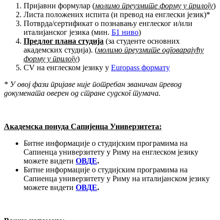
Пријавни формулар (
молимо преузмите форму у прилогу
)
Листа положених испита (и превод на енглески језик)*
Потврда/сертификат о познавању енглеског и/или
италијанског језика (мин.
Б1 ниво
)
Предлог плана студија
(за студенте основних
академских студија). (
молимо преузмите
одговарајућу
форму у прилогу
)
CV на енглеском језику у
Еuropass формату
* У овој фази пријаве није потребан званичан превод
докумената оверен од стране судског тумача.
Академска понуда Сапијенца Универзитета:
Битне информације о студијским програмима на
Сапиенца универзитету у Риму на енглеском језику
можете видети
ОВДЕ
.
Битне информације о студијским програмима на
Сапиенца универзитету у Риму на италијанском језику
можете видети
ОВДЕ
.