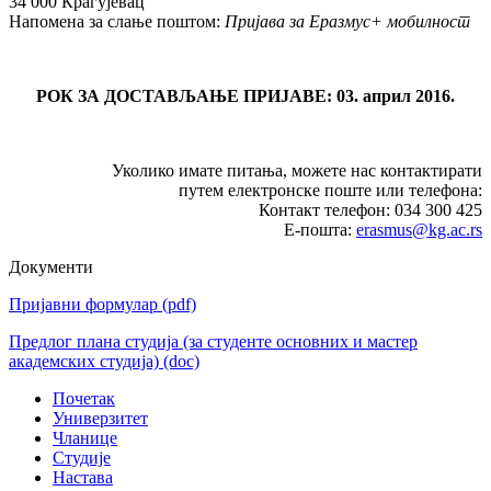
34 000 Крагујевац
Напомена за слање поштом:
Пријава за Еразмус+ мобилност
РОК ЗА ДОСТАВЉАЊЕ ПРИЈАВЕ: 03. април 2016.
Уколико имате питања, можете нас контактирати
путем електронске поште или телефона:
Контакт телефон: 034 300 425
Е-пошта:
erasmus@kg.ac.rs
Документи
Пријавни формулар
(pdf)
Предлог плана студија (за студенте основних и мастер
академских студија)
(doc)
Почетак
Универзитет
Чланице
Студије
Настава