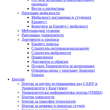
пројеката
Вести о пројектима
Програми мобилности
Мобилност наставника и студената
Еразмус+
Конкурси за Еразмус+ мобилност
Међународни уговори
Рангирање универзитета
Документи и прописи
Еразмус повеља
Стратегија интернационализације
Стратегија мобилности
Правилници
Документи и обрасци
Подаци Универзитета за аплицирање
Отворена наука у програму Хоризонт
Европа
Центри
Центар за научно истраживачки рад САНУ и
Универзитета у Крагујевцу
Универзитетски информатички центар (УНИЦ)
Центри изврсности
Центар за трансфер технологија
Центар за немачке и европске студије