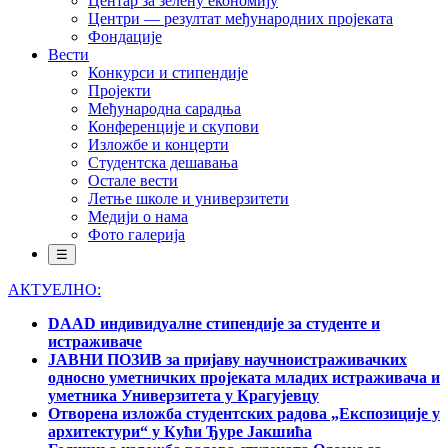
Центар за зелену економију
Центри — резултат међународних пројеката
Фондације
Вести
Конкурси и стипендије
Пројекти
Међународна сарадња
Конференције и скупови
Изложбе и концерти
Студентска дешавања
Остале вести
Летње школе и универзитети
Медији о нама
Фото галерија
☰
АКТУЕЛНО:
DAAD индивидуалне стипендије за студенте и
истраживаче
ЈАВНИ ПОЗИВ за пријаву научноистраживачких
односно уметничких пројеката младих истраживача и
уметника Универзитета у Крагујевцу
Отворена изложба студентских радова „Експозиције у
архитектури“ у Кући Ђуре Јакшића