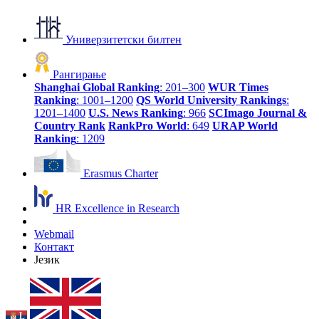
Универзитетски билтен
Рангирање
Shanghai Global Ranking
: 201–300
WUR Times
Ranking
: 1001–1200
QS World University Rankings
:
1201–1400
U.S. News Ranking
: 966
SCImago Journal &
Country Rank
RankPro World
: 649
URAP World
Ranking
: 1209
Erasmus Charter
HR Excellence in Research
Webmail
Контакт
Језик