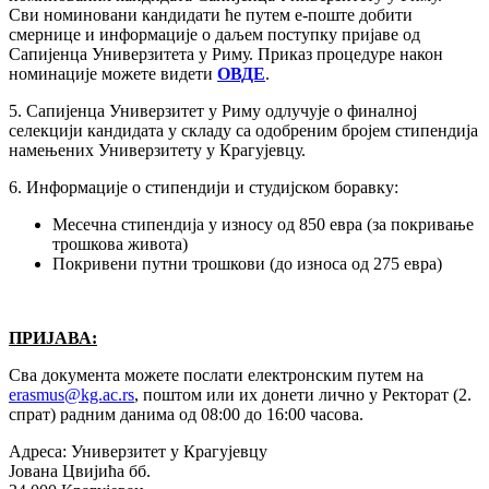
Сви номиновани кандидати ће путем е-поште добити
смернице и информације о даљем поступку пријаве од
Сапијенца Универзитета у Риму. Приказ процедуре након
номинације можете видети
ОВДЕ
.
5. Сапијенца Универзитет у Риму одлучује о финалној
селекцији кандидата у складу са одобреним бројем стипендија
намењених Универзитету у Крагујевцу.
6. Информације о стипендији и студијском боравку:
Месечна стипендија у износу од 850 евра (за покривање
трошкова живота)
Покривени путни трошкови (до износа од 275 евра)
ПРИЈАВА:
Сва документа можете послати електронским путем на
erasmus@kg.ac.rs
, поштом или их донети лично у Ректорат (2.
спрат) радним данима од 08:00 до 16:00 часова.
Адреса: Универзитет у Крагујевцу
Јована Цвијића бб.