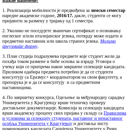
Важне напомене:
1. Реализација мобилности је предвиђена за
зимски семестар
наредне академске године,
2016/17.
дакле, студенти се могу
пријавити за размену у трајању од 1 семестра.
2. Уколико не поседујете званичан сертификат о познавању
енглеског и/или италијанског језика, потврду може издати и
предметни наставник или школа страних језика.
Молимо
преузмите форму
.
3. План студија подразумева предмете које студент жели да
похађа током размене и биће основа за израду Уговора о
учењу који се припрема након завршене селекције кандидата.
Приликом одабира предмета потребно је да се студенти
консултују са Еразмус+ координатором на свом факултету, а
препорука је и да се консултују и са предметним
наставницима.
4. По завршетку конкурса, Одељење за међународну сарадњу
Универзитета у Крагујевцу врши техничку проверу
достављене документације. Комисија за селекцију кандидата
врши академску процену свих пријава у складу са
Правилима
и условима за селекцију студената, наставног и ненаставног
особља Универзитета у Крагујевцу
и доставља листу
номинованих кандидата Сапијенца Универзитету у Риму.