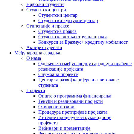
Најбољи студенти
Студентски центри
Студентски центар
Студентски културни центар
Стипендије и праксе
Студентска пракса
Студентска летња стручна пракса
Конкурси за Еразмус+ кредитну мобилност
Акције студената
Међународна сарадња
О нама
Одељење за међународну сарадњу и праћење
реализације пројеката
Служба за пројекте
Центар за развој каријере и саветовање
студената
Пројекти
Опште о програмима финансирања
Текући и реализовани пројекти
Отворени позиви
Процедура претпријаве пројеката
Интерне процедуре за руководиоце
пројеката
Вебинари и презентације
Ресурси за писање и имплементацију