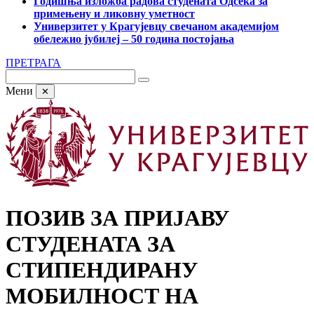
Годишња изложба радова студената Одсека за
примењену и ликовну уметност
Универзитет у Крагујевцу свечаном академијом
обележио јубилеј – 50 година постојања
ПРЕТРАГА
Мени
✕
ПОЗИВ ЗА ПРИЈАВУ
СТУДЕНАТА ЗА
СТИПЕНДИРАНУ
МОБИЛНОСТ НА