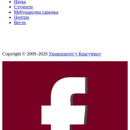
Наука
Студенти
Међународна сарадња
Центри
Вести
Copyright © 2009–2026
Универзитет у Крагујевцу