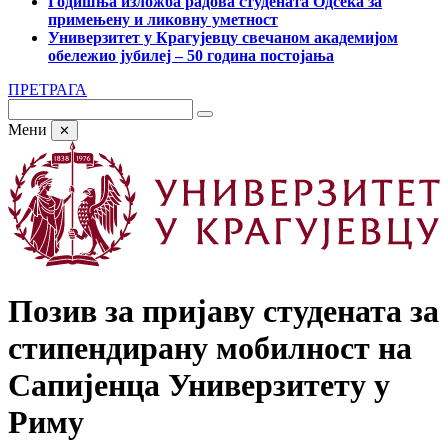
Годишња изложба радова студената Одсека за
примењену и ликовну уметност
Универзитет у Крагујевцу свечаном академијом
обележио јубилеј – 50 година постојања
ПРЕТРАГА
Мени
✕
Позив за пријаву студената за
стипендирану мобилност на
Сапијенца Универзитету у
Риму