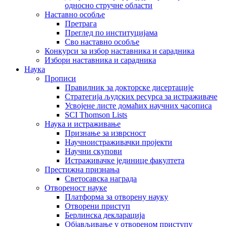
односно стручне области
Наставно особље
Претрага
Преглед по институцијама
Сво наставно особље
Конкурси за избор наставника и сарадника
Избори наставника и сарадника
Наука
Прописи
Правилник за докторске дисертације
Стратегија људских ресурса за истраживаче
Усвојене листе домаћих научних часописа
SCI Thomson Lists
Наука и истраживање
Признање за изврсност
Научноистраживачки пројекти
Научни скупови
Истраживачке јединице факултета
Престижна признања
Светосавска награда
Отвореност науке
Платформа за отворену науку
Отворени приступ
Берлинска декларација
Објављивање у отвореном приступу