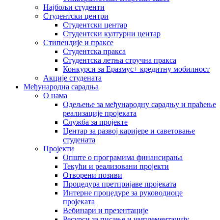
Најбољи студенти
Студентски центри
Студентски центар
Студентски културни центар
Стипендије и праксе
Студентска пракса
Студентска летња стручна пракса
Конкурси за Еразмус+ кредитну мобилност
Акције студената
Међународна сарадња
О нама
Одељење за међународну сарадњу и праћење
реализације пројеката
Служба за пројекте
Центар за развој каријере и саветовање
студената
Пројекти
Опште о програмима финансирања
Текући и реализовани пројекти
Отворени позиви
Процедура претпријаве пројеката
Интерне процедуре за руководиоце
пројеката
Вебинари и презентације
Ресурси за писање и имплементацију