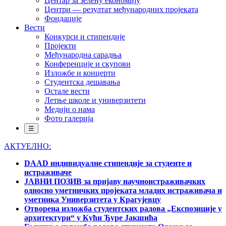
Центар за зелену економију
Центри — резултат међународних пројеката
Фондације
Вести
Конкурси и стипендије
Пројекти
Међународна сарадња
Конференције и скупови
Изложбе и концерти
Студентска дешавања
Остале вести
Летње школе и универзитети
Медији о нама
Фото галерија
☰
АКТУЕЛНО:
DAAD индивидуалне стипендије за студенте и
истраживаче
ЈАВНИ ПОЗИВ за пријаву научноистраживачких
односно уметничких пројеката младих истраживача и
уметника Универзитета у Крагујевцу
Отворена изложба студентских радова „Експозиције у
архитектури“ у Кући Ђуре Јакшића