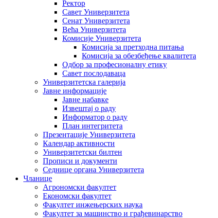
Ректор
Савет Универзитета
Сенат Универзитета
Већа Универзитета
Комисије Универзитета
Комисија за претходна питања
Комисија за обезбеђење квалитета
Одбор за професионалну етику
Савет послодаваца
Универзитетска галерија
Јавне информације
Јавне набавке
Извештај о раду
Информатор о раду
План интегритета
Презентације Универзитета
Календар активности
Универзитетски билтен
Прописи и документи
Седнице органа Универзитета
Чланице
Агрономски факултет
Економски факултет
Факултет инжењерских наука
Факултет за машинство и грађевинарство