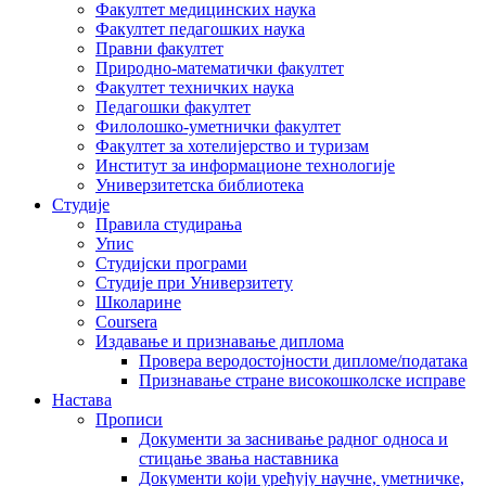
Факултет медицинских наука
Факултет педагошких наука
Правни факултет
Природно-математички факултет
Факултет техничких наука
Педагошки факултет
Филолошко-уметнички факултет
Факултет за хотелијерство и туризам
Институт за информационе технологије
Универзитетска библиотека
Студије
Правила студирања
Упис
Студијски програми
Студије при Универзитету
Школарине
Coursera
Издавање и признавање диплома
Провера веродостојности дипломе/података
Признавање стране високошколске исправе
Настава
Прописи
Документи за заснивање радног односа и
стицање звања наставника
Документи који уређују научне, уметничке,