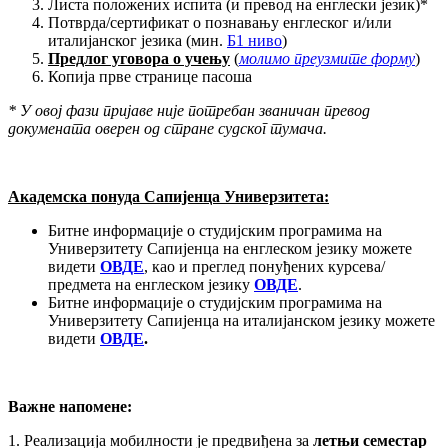
Листа положених испита (и превод на енглески језик)*
Потврда/сертификат о познавању енглеског и/или
италијанског језика (мин.
Б1 ниво
)
Предлог уговора о учењу
(
молимо преузмите
форму
)
Копија прве странице пасоша
* У овој фази пријаве није потребан званичан превод
докумената оверен од стране судског тумача.
Академска понуда Сапијенца Универзитета:
Битне информације о студијским програмима на
Универзитету Сапијенца на енглеском језику можете
видети
ОВДЕ
, као и преглед понуђених курсева/
предмета на енглеском језику
ОВДЕ
.
Битне информације о студијским програмима на
Универзитету Сапијенца на италијанском језику можете
видети
ОВДЕ
.
Важне напомене:
1. Реализација мобилности је предвиђена за
летњи семестар