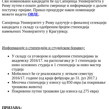
Сви номиновани кандидати ће од Сапијенца Универзитета у
Риму путем е-поште добити смернице и информације о даљем
поступку пријаве. Приказ процедуре након номинације
можете видети
ОВДЕ
.
Сапијенца Универзитет у Риму одлучује о финалној селекцији
кандидата у складу са одобреним бројем стипендија
намењених Универзитету у Крагујевцу.
Информације о стипендији и студијском боравку:
У складу са уговором и одобреним стипендијама за
академску 2016/17. на располагању је 1 стипендија за
ниво основних студија и 1 стипендија за ниво мастер
студија
Мобилност ће се реализовати у летњем семестру
2016/17. године (од краја фебруара до 31. јул 2017.)
Месечна стипендија у износу од 850 евра (за покривање
трошкова живота)
Покривени путни трошкови (до износа од 275 евра)
ПРИЈАВА: