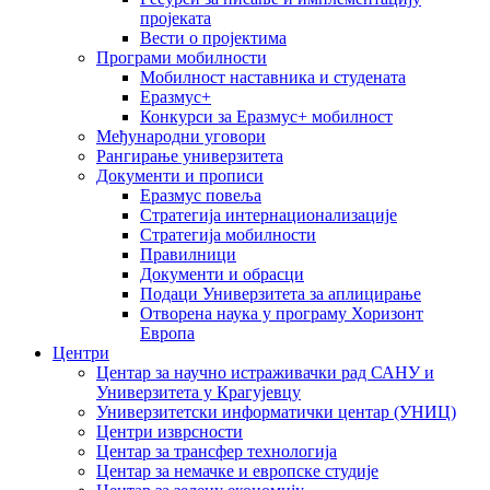
пројеката
Вести о пројектима
Програми мобилности
Мобилност наставника и студената
Еразмус+
Конкурси за Еразмус+ мобилност
Међународни уговори
Рангирање универзитета
Документи и прописи
Еразмус повеља
Стратегија интернационализације
Стратегија мобилности
Правилници
Документи и обрасци
Подаци Универзитета за аплицирање
Отворена наука у програму Хоризонт
Европа
Центри
Центар за научно истраживачки рад САНУ и
Универзитета у Крагујевцу
Универзитетски информатички центар (УНИЦ)
Центри изврсности
Центар за трансфер технологија
Центар за немачке и европске студије