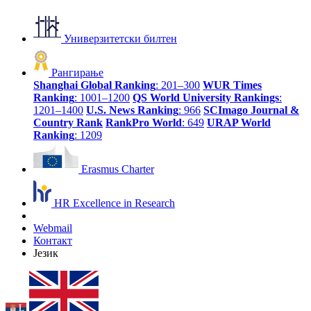
Универзитетски билтен
Рангирање
Shanghai Global Ranking
: 201–300
WUR Times
Ranking
: 1001–1200
QS World University Rankings
:
1201–1400
U.S. News Ranking
: 966
SCImago Journal &
Country Rank
RankPro World
: 649
URAP World
Ranking
: 1209
Erasmus Charter
HR Excellence in Research
Webmail
Контакт
Језик