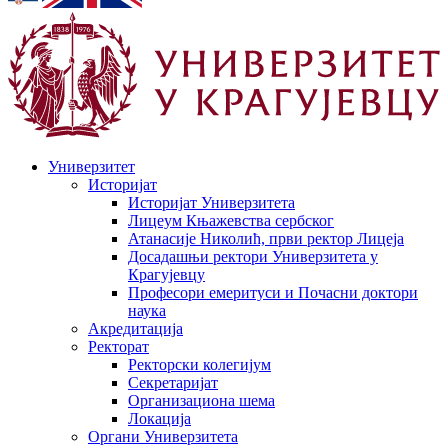
Универзитет
Историјат
Историјат Универзитета
Лицеум Књажевства сербског
Атанасије Николић, први ректор Лицеја
Досадашњи ректори Универзитета у
Крагујевцу
Професори емеритуси и Почасни доктори
наука
Акредитација
Ректорат
Ректорски колегијум
Секретаријат
Организациона шема
Локација
Органи Универзитета