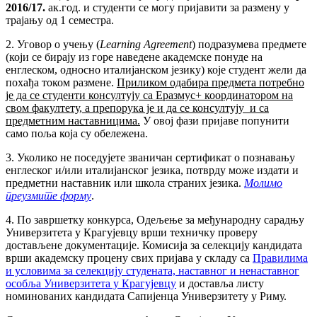
2016/17.
ак.год. и студенти се могу пријавити за размену у
трајању од 1 семестра.
2. Уговор о учењу (
Learning
Agreement
) подразумева предмете
(који се бирају из горе наведене академске понуде на
енглеском, односно италијанском језику) које студент жели да
похађа током размене.
Приликом одабира предмета потребно
је да се студенти консултују са Еразмус+ координатором на
свом факултету, а препорука је и да се консултују и са
предметним наставницима.
У овој фази пријаве попунити
само поља која су обележена.
3. Уколико не поседујете званичан сертификат о познавању
енглеског и/или италијанског језика, потврду може издати и
предметни наставник или школа страних језика.
Молимо
преузмите форму
.
4. По завршетку конкурса, Одељење за међународну сарадњу
Универзитета у Крагујевцу врши техничку проверу
достављене документације. Комисија за селекцију кандидата
врши академску процену свих пријава у складу са
Правилима
и условима за селекцију студената, наставног и ненаставног
особља Универзитета у Крагујевцу
и доставља листу
номинованих кандидата Сапијенца Универзитету у Риму.