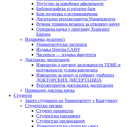
Упутство за навођење афилијације
Библиографске и цитатне базе
Базе података о истраживачима
Дигитални репозиторијум Универзитета
Рeчник термина везаних за отворену науку
Отворена наука у програму Хоризонт
Европа
Издавачка делатност
Универзитетски часописи
Издања Центра САНУ
Часописи — издања факултета
Докторске дисертације
Извештаји о научној заснованости ТЕМЕ и
испуњености услова кандидата
Извештаји за оцену и одбрану урађених
ДОКТОРСКИХ ДИСЕРТАЦИЈА
Репозиторијум докторских дисертација
Промоције доктора наука
Студенти
Зашто студирати на Универзитету у Крагујевцу
Студентски органи
Студент проректор
Студентски парламент
Студентске организације
Универзитетски спортски савез