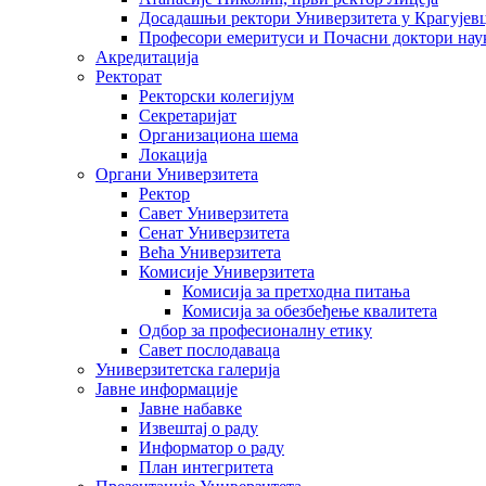
Досадашњи ректори Универзитета у Крагујев
Професори емеритуси и Почасни доктори нау
Акредитација
Ректорат
Ректорски колегијум
Секретаријат
Организациона шема
Локација
Органи Универзитета
Ректор
Савет Универзитета
Сенат Универзитета
Већа Универзитета
Комисије Универзитета
Комисија за претходна питања
Комисија за обезбеђење квалитета
Одбор за професионалну етику
Савет послодаваца
Универзитетска галерија
Јавне информације
Јавне набавке
Извештај о раду
Информатор о раду
План интегритета