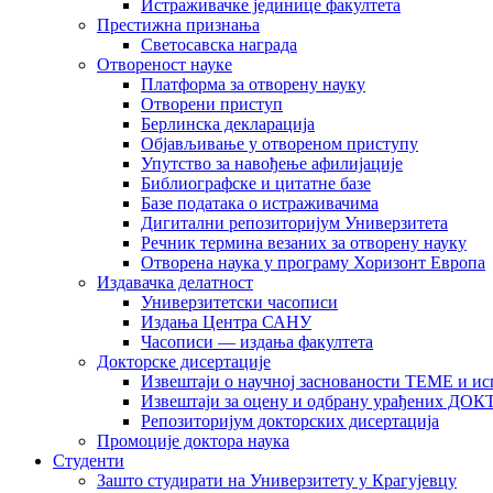
Истраживачке јединице факултета
Престижна признања
Светосавска награда
Отвореност науке
Платформа за отворену науку
Отворени приступ
Берлинска декларација
Објављивање у отвореном приступу
Упутство за навођење афилијације
Библиографске и цитатне базе
Базе података о истраживачима
Дигитални репозиторијум Универзитета
Рeчник термина везаних за отворену науку
Отворена наука у програму Хоризонт Европа
Издавачка делатност
Универзитетски часописи
Издања Центра САНУ
Часописи — издања факултета
Докторске дисертације
Извештаји о научној заснованости ТЕМЕ и ис
Извештаји за оцену и одбрану урађених
Репозиторијум докторских дисертација
Промоције доктора наука
Студенти
Зашто студирати на Универзитету у Крагујевцу