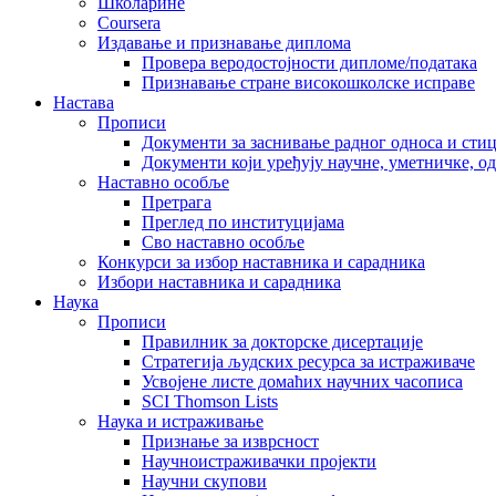
Школарине
Coursera
Издавање и признавање диплома
Провера веродостојности дипломе/података
Признавање стране високошколске исправе
Настава
Прописи
Документи за заснивање радног односа и сти
Документи који уређују научне, уметничке, о
Наставно особље
Претрага
Преглед по институцијама
Сво наставно особље
Конкурси за избор наставника и сарадника
Избори наставника и сарадника
Наука
Прописи
Правилник за докторске дисертације
Стратегија људских ресурса за истраживаче
Усвојене листе домаћих научних часописа
SCI Thomson Lists
Наука и истраживање
Признање за изврсност
Научноистраживачки пројекти
Научни скупови