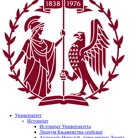
Универзитет
Историјат
Историјат Универзитета
Лицеум Књажевства сербског
Атанасије Николић, први ректор Лицеја