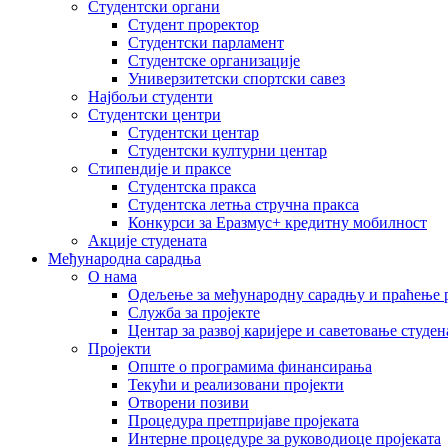
Студентски органи
Студент проректор
Студентски парламент
Студентске организације
Универзитетски спортски савез
Најбољи студенти
Студентски центри
Студентски центар
Студентски културни центар
Стипендије и праксе
Студентска пракса
Студентска летња стручна пракса
Конкурси за Еразмус+ кредитну мобилност
Акције студената
Међународна сарадња
О нама
Одељење за међународну сарадњу и праћење р
Служба за пројекте
Центар за развој каријере и саветовање студен
Пројекти
Опште о програмима финансирања
Текући и реализовани пројекти
Отворени позиви
Процедура претпријаве пројеката
Интерне процедуре за руководиоце пројеката