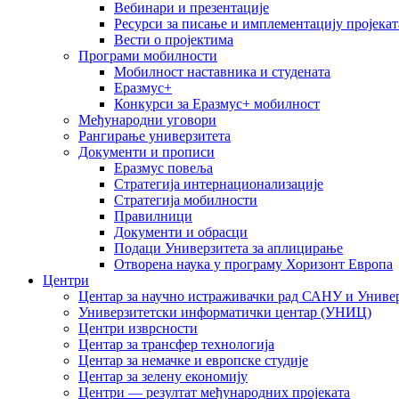
Вебинари и презентације
Ресурси за писање и имплементацију пројекат
Вести о пројектима
Програми мобилности
Мобилност наставника и студената
Еразмус+
Конкурси за Еразмус+ мобилност
Међународни уговори
Рангирање универзитета
Документи и прописи
Еразмус повеља
Стратегија интернационализације
Стратегија мобилности
Правилници
Документи и обрасци
Подаци Универзитета за аплицирање
Отворена наука у програму Хоризонт Европа
Центри
Центар за научно истраживачки рад САНУ и Универ
Универзитетски информатички центар (УНИЦ)
Центри изврсности
Центар за трансфер технологија
Центар за немачке и европске студије
Центар за зелену економију
Центри — резултат међународних пројеката