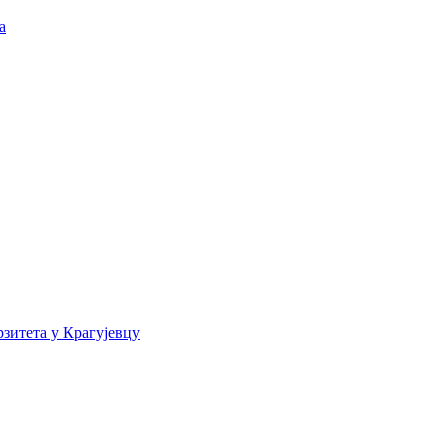
а
зитета у Крагујевцу