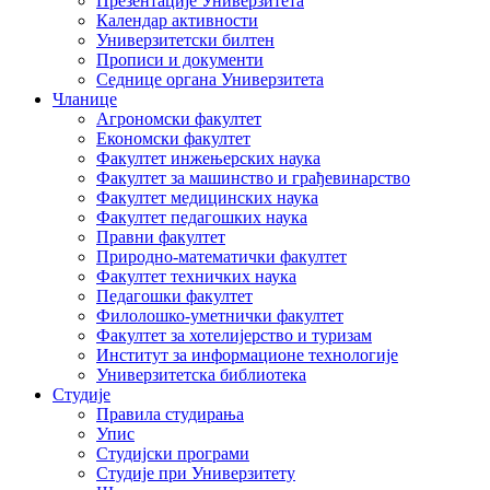
Презентације Универзитета
Календар активности
Универзитетски билтен
Прописи и документи
Седнице органа Универзитета
Чланице
Агрономски факултет
Економски факултет
Факултет инжењерских наука
Факултет за машинство и грађевинарство
Факултет медицинских наука
Факултет педагошких наука
Правни факултет
Природно-математички факултет
Факултет техничких наука
Педагошки факултет
Филолошко-уметнички факултет
Факултет за хотелијерство и туризам
Институт за информационе технологије
Универзитетска библиотека
Студије
Правила студирања
Упис
Студијски програми
Студије при Универзитету