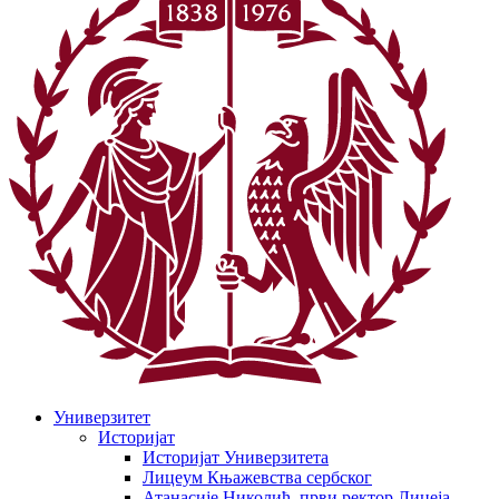
Универзитет
Историјат
Историјат Универзитета
Лицеум Књажевства сербског
Атанасије Николић, први ректор Лицеја