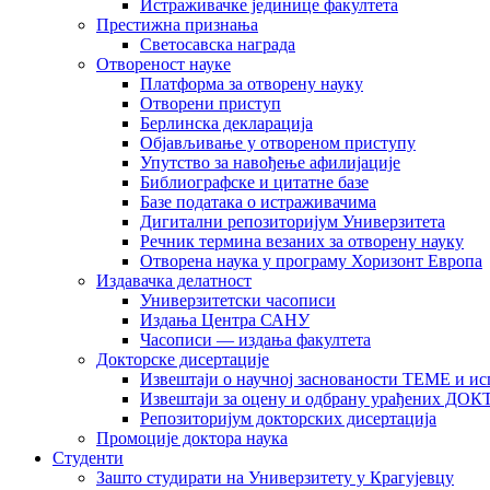
Истраживачке јединице факултета
Престижна признања
Светосавска награда
Отвореност науке
Платформа за отворену науку
Отворени приступ
Берлинска декларација
Објављивање у отвореном приступу
Упутство за навођење афилијације
Библиографске и цитатне базе
Базе података о истраживачима
Дигитални репозиторијум Универзитета
Рeчник термина везаних за отворену науку
Отворена наука у програму Хоризонт Европа
Издавачка делатност
Универзитетски часописи
Издања Центра САНУ
Часописи — издања факултета
Докторске дисертације
Извештаји о научној заснованости ТЕМЕ и ис
Извештаји за оцену и одбрану урађених
Репозиторијум докторских дисертација
Промоције доктора наука
Студенти
Зашто студирати на Универзитету у Крагујевцу