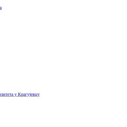
а
зитета у Крагујевцу