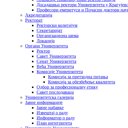
Досадашњи ректори Универзитета у Крагујев
Професори емеритуси и Почасни доктори нау
Акредитација
Ректорат
Ректорски колегијум
Секретаријат
Организациона шема
Локација
Органи Универзитета
Ректор
Савет Универзитета
Сенат Универзитета
Већа Универзитета
Комисије Универзитета
Комисија за претходна питања
Комисија за обезбеђење квалитета
Одбор за професионалну етику
Савет послодаваца
Универзитетска галерија
Јавне информације
Јавне набавке
Извештај о раду
Информатор о раду
План интегритета