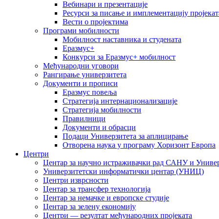
Вебинари и презентације
Ресурси за писање и имплементацију пројекат
Вести о пројектима
Програми мобилности
Мобилност наставника и студената
Еразмус+
Конкурси за Еразмус+ мобилност
Међународни уговори
Рангирање универзитета
Документи и прописи
Еразмус повеља
Стратегија интернационализације
Стратегија мобилности
Правилници
Документи и обрасци
Подаци Универзитета за аплицирање
Отворена наука у програму Хоризонт Европа
Центри
Центар за научно истраживачки рад САНУ и Универ
Универзитетски информатички центар (УНИЦ)
Центри изврсности
Центар за трансфер технологија
Центар за немачке и европске студије
Центар за зелену економију
Центри — резултат међународних пројеката