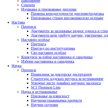
Школарине
Coursera
Издавање и признавање диплома
Провера веродостојности дипломе/података
Признавање стране високошколске исправе
Настава
Прописи
Документи за заснивање радног односа и сти
Документи који уређују научне, уметничке, о
Наставно особље
Претрага
Преглед по институцијама
Сво наставно особље
Конкурси за избор наставника и сарадника
Избори наставника и сарадника
Наука
Прописи
Правилник за докторске дисертације
Стратегија људских ресурса за истраживаче
Усвојене листе домаћих научних часописа
SCI Thomson Lists
Наука и истраживање
Признање за изврсност
Научноистраживачки пројекти
Научни скупови