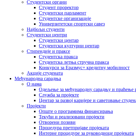
Студентски органи
Студент проректор
Студентски парламент
Студентске организације
Универзитетски спортски савез
Најбољи студенти
Студентски центри
Студентски центар
Студентски културни центар
Стипендије и праксе
Студентска пракса
Студентска летња стручна пракса
Конкурси за Еразмус+ кредитну мобилност
Акције студената
Међународна сарадња
О нама
Одељење за међународну сарадњу и праћење р
Служба за пројекте
Центар за развој каријере и саветовање студен
Пројекти
Опште о програмима финансирања
Текући и реализовани пројекти
Отворени позиви
Процедура претпријаве пројеката
Интерне процедуре за руководиоце пројеката