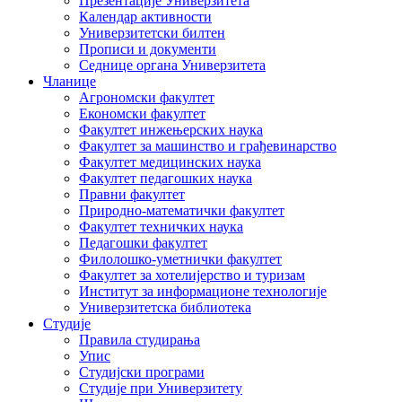
Презентације Универзитета
Календар активности
Универзитетски билтен
Прописи и документи
Седнице органа Универзитета
Чланице
Агрономски факултет
Економски факултет
Факултет инжењерских наука
Факултет за машинство и грађевинарство
Факултет медицинских наука
Факултет педагошких наука
Правни факултет
Природно-математички факултет
Факултет техничких наука
Педагошки факултет
Филолошко-уметнички факултет
Факултет за хотелијерство и туризам
Институт за информационе технологије
Универзитетска библиотека
Студије
Правила студирања
Упис
Студијски програми
Студије при Универзитету