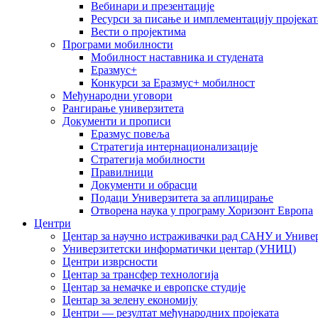
Вебинари и презентације
Ресурси за писање и имплементацију пројекат
Вести о пројектима
Програми мобилности
Мобилност наставника и студената
Еразмус+
Конкурси за Еразмус+ мобилност
Међународни уговори
Рангирање универзитета
Документи и прописи
Еразмус повеља
Стратегија интернационализације
Стратегија мобилности
Правилници
Документи и обрасци
Подаци Универзитета за аплицирање
Отворена наука у програму Хоризонт Европа
Центри
Центар за научно истраживачки рад САНУ и Универ
Универзитетски информатички центар (УНИЦ)
Центри изврсности
Центар за трансфер технологија
Центар за немачке и европске студије
Центар за зелену економију
Центри — резултат међународних пројеката