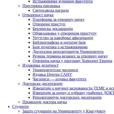
Истраживачке јединице факултета
Престижна признања
Светосавска награда
Отвореност науке
Платформа за отворену науку
Отворени приступ
Берлинска декларација
Објављивање у отвореном приступу
Упутство за навођење афилијације
Библиографске и цитатне базе
Базе података о истраживачима
Дигитални репозиторијум Универзитета
Рeчник термина везаних за отворену науку
Отворена наука у програму Хоризонт Европа
Издавачка делатност
Универзитетски часописи
Издања Центра САНУ
Часописи — издања факултета
Докторске дисертације
Извештаји о научној заснованости ТЕМЕ и ис
Извештаји за оцену и одбрану урађених
Репозиторијум докторских дисертација
Промоције доктора наука
Студенти
Зашто студирати на Универзитету у Крагујевцу