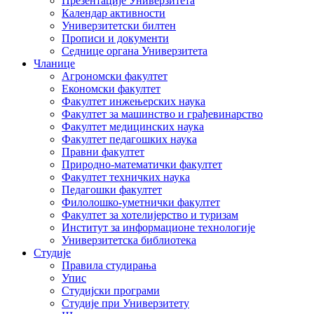
Презентације Универзитета
Календар активности
Универзитетски билтен
Прописи и документи
Седнице органа Универзитета
Чланице
Агрономски факултет
Економски факултет
Факултет инжењерских наука
Факултет за машинство и грађевинарство
Факултет медицинских наука
Факултет педагошких наука
Правни факултет
Природно-математички факултет
Факултет техничких наука
Педагошки факултет
Филолошко-уметнички факултет
Факултет за хотелијерство и туризам
Институт за информационе технологије
Универзитетска библиотека
Студије
Правила студирања
Упис
Студијски програми
Студије при Универзитету