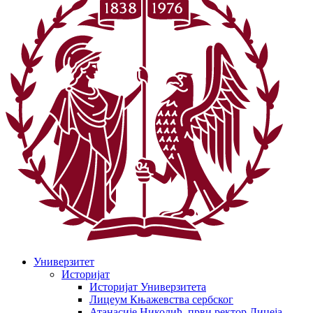
Универзитет
Историјат
Историјат Универзитета
Лицеум Књажевства сербског
Атанасије Николић, први ректор Лицеја