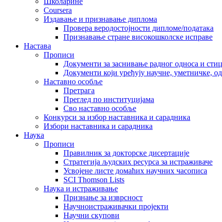
Школарине
Coursera
Издавање и признавање диплома
Провера веродостојности дипломе/података
Признавање стране високошколске исправе
Настава
Прописи
Документи за заснивање радног односа и сти
Документи који уређују научне, уметничке, о
Наставно особље
Претрага
Преглед по институцијама
Сво наставно особље
Конкурси за избор наставника и сарадника
Избори наставника и сарадника
Наука
Прописи
Правилник за докторске дисертације
Стратегија људских ресурса за истраживаче
Усвојене листе домаћих научних часописа
SCI Thomson Lists
Наука и истраживање
Признање за изврсност
Научноистраживачки пројекти
Научни скупови