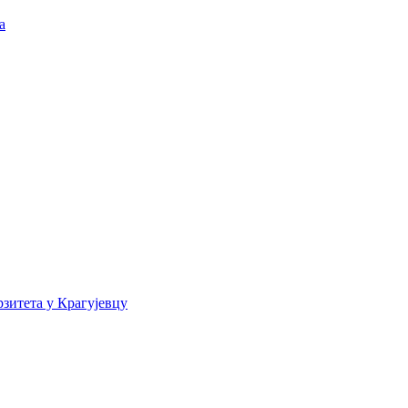
а
зитета у Крагујевцу