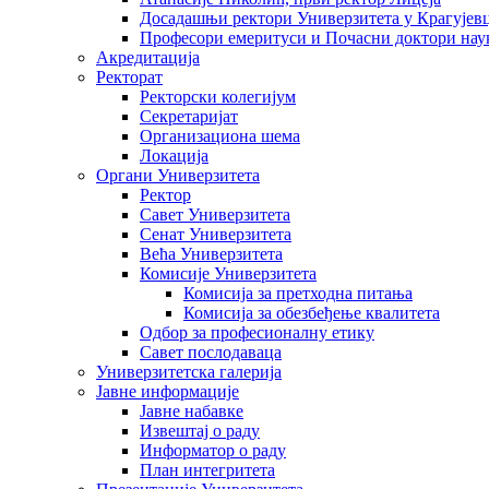
Досадашњи ректори Универзитета у Крагујев
Професори емеритуси и Почасни доктори нау
Акредитација
Ректорат
Ректорски колегијум
Секретаријат
Организациона шема
Локација
Органи Универзитета
Ректор
Савет Универзитета
Сенат Универзитета
Већа Универзитета
Комисије Универзитета
Комисија за претходна питања
Комисија за обезбеђење квалитета
Одбор за професионалну етику
Савет послодаваца
Универзитетска галерија
Јавне информације
Јавне набавке
Извештај о раду
Информатор о раду
План интегритета