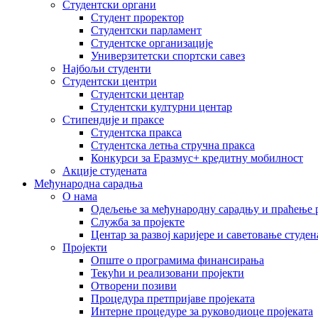
Студентски органи
Студент проректор
Студентски парламент
Студентске организације
Универзитетски спортски савез
Најбољи студенти
Студентски центри
Студентски центар
Студентски културни центар
Стипендије и праксе
Студентска пракса
Студентска летња стручна пракса
Конкурси за Еразмус+ кредитну мобилност
Акције студената
Међународна сарадња
О нама
Одељење за међународну сарадњу и праћење р
Служба за пројекте
Центар за развој каријере и саветовање студен
Пројекти
Опште о програмима финансирања
Текући и реализовани пројекти
Отворени позиви
Процедура претпријаве пројеката
Интерне процедуре за руководиоце пројеката