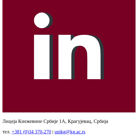
Лицеја Кнежевине Србије 1А, Крагујевац, Србија
тел.
+381 (0)34 370-270
|
unikg@kg.ac.rs