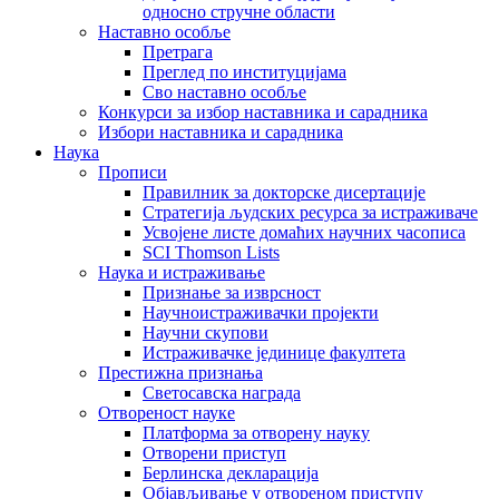
односно стручне области
Наставно особље
Претрага
Преглед по институцијама
Сво наставно особље
Конкурси за избор наставника и сарадника
Избори наставника и сарадника
Наука
Прописи
Правилник за докторске дисертације
Стратегија људских ресурса за истраживаче
Усвојене листе домаћих научних часописа
SCI Thomson Lists
Наука и истраживање
Признање за изврсност
Научноистраживачки пројекти
Научни скупови
Истраживачке јединице факултета
Престижна признања
Светосавска награда
Отвореност науке
Платформа за отворену науку
Отворени приступ
Берлинска декларација
Објављивање у отвореном приступу