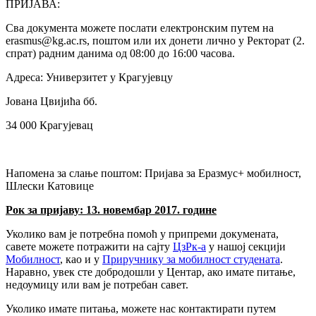
ПРИЈАВА:
Сва документа можете послати електронским путем на
erasmus@kg.ac.rs, поштом или их донети лично у Ректорат (2.
спрат) радним данима од 08:00 до 16:00 часова.
Адреса: Универзитет у Крагујевцу
Јована Цвијића бб.
34 000 Крагујевац
Напомена за слање поштом: Пријава за Еразмус+ мобилност,
Шлески Катовице
Рок за пријаву: 13. новембар 2017. године
Уколико вам је потребна помоћ у припреми докумената,
савете можете потражити на сајту
ЦзРк-а
у нашој секцији
Мобилност
, као и у
Приручнику за мобилност студената
.
Наравно, увек сте добродошли у Центар, ако имате питање,
недоумицу или вам је потребан савет.
Уколико имате питања, можете нас контактирати путем