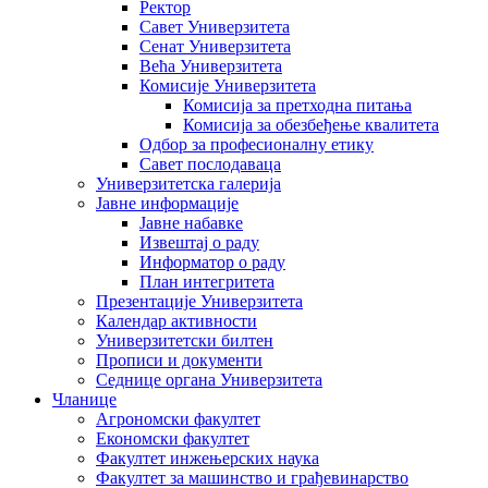
Ректор
Савет Универзитета
Сенат Универзитета
Већа Универзитета
Комисије Универзитета
Комисија за претходна питања
Комисија за обезбеђење квалитета
Одбор за професионалну етику
Савет послодаваца
Универзитетска галерија
Јавне информације
Јавне набавке
Извештај о раду
Информатор о раду
План интегритета
Презентације Универзитета
Календар активности
Универзитетски билтен
Прописи и документи
Седнице органа Универзитета
Чланице
Агрономски факултет
Економски факултет
Факултет инжењерских наука
Факултет за машинство и грађевинарство