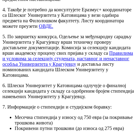
4. Такође је потребно да консултујете Еразмус+ координаторе
са Шлеског Универзитета у Катовицама у вези одабира
предмета на Филолошком факултету. Листу координатора
можете преузети
ОВДЕ.
5. По завршетку конкурса, Одељење за међународну сарадњу
Универзитета у Крагујевцу врши техничку проверу
достављене документације. Комисија за селекцију кандидата
врши академску процену свих пријава у складу са
Правилима
и условима за селекцију студената, наставног и ненаставног
особља Универзитета у Крагујевцу
и доставља листу
номинованих кандидата Шлеском Универзитету у
Катовицама.
6. Шлески Универзитет у Катовицама одлучује о финалној
селекцији кандидата у складу са одобреним бројем стипендија
намењених Универзитету у Крагујевцу.
7. Информације о стипендији и студијском боравку:
Месечна стипендија у износу од 750 евра (за покривање
трошкова живота)
Покривени путни трошкови (до износа од 275 евра)