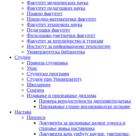
Факултет медицинских наука
Факултет педагошких наука
Правни факултет
Природно-математички факултет
Факултет техничких наука
Педагошки факултет
Филолошко-уметнички факултет
Факултет за хотелијерство и туризам
Институт за информационе технологије
Универзитетска библиотека
Студије
Правила студирања
Упис
Студијски програми
Студије при Универзитету
Школарине
Coursera
Издавање и признавање диплома
Провера веродостојности дипломе/података
Признавање стране високошколске исправе
Настава
Прописи
Документи за заснивање радног односа и
стицање звања наставника
Документи који уређују научне, уметничке,