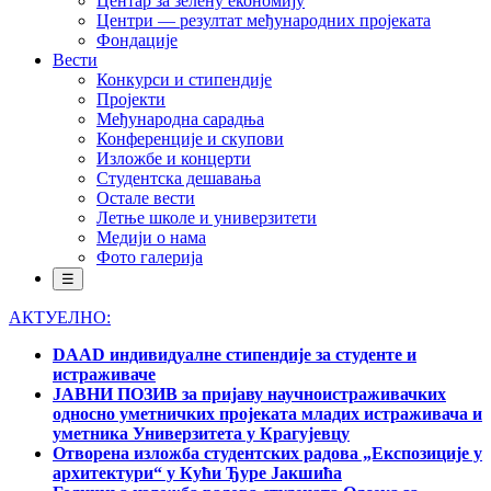
Центар за зелену економију
Центри — резултат међународних пројеката
Фондације
Вести
Конкурси и стипендије
Пројекти
Међународна сарадња
Конференције и скупови
Изложбе и концерти
Студентска дешавања
Остале вести
Летње школе и универзитети
Медији о нама
Фото галерија
☰
АКТУЕЛНО:
DAAD индивидуалне стипендије за студенте и
истраживаче
ЈАВНИ ПОЗИВ за пријаву научноистраживачких
односно уметничких пројеката младих истраживача и
уметника Универзитета у Крагујевцу
Отворена изложба студентских радова „Експозиције у
архитектури“ у Кући Ђуре Јакшића