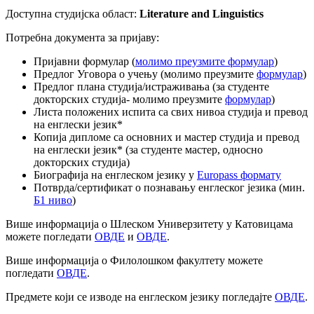
Доступна студијска област:
Literature and Linguistics
Потребна документа за пријаву:
Пријавни формулар (
молимо преузмите формулар
)
Предлог Уговора о учењу (молимо преузмите
формулар
)
Предлог плана студија/истраживања (за студенте
докторских студија- молимо преузмите
формулар
)
Листа положених испита са свих нивоа студија и превод
на енглески језик*
Копија дипломе са основних и мастер студија и превод
на енглески језик* (за студенте мастер, односно
докторских студија)
Биографија на енглеском језику у
Еuropass формату
Потврда/сертификат о познавању енглеског језика (мин.
Б1 ниво
)
Више информација о Шлеском Универзитету у Катовицама
можете погледати
ОВДЕ
и
ОВДЕ
.
Више информација о Филолошком факултету можете
погледати
ОВДЕ
.
Предмете који се изводе на енглеском језику погледајте
ОВДЕ
.