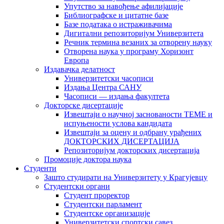
Упутство за навођење афилијације
Библиографске и цитатне базе
Базе података о истраживачима
Дигитални репозиторијум Универзитета
Рeчник термина везаних за отворену науку
Отворена наука у програму Хоризонт
Европа
Издавачка делатност
Универзитетски часописи
Издања Центра САНУ
Часописи — издања факултета
Докторске дисертације
Извештаји о научној заснованости ТЕМЕ и
испуњености услова кандидата
Извештаји за оцену и одбрану урађених
ДОКТОРСКИХ ДИСЕРТАЦИЈА
Репозиторијум докторских дисертација
Промоције доктора наука
Студенти
Зашто студирати на Универзитету у Крагујевцу
Студентски органи
Студент проректор
Студентски парламент
Студентске организације
Универзитетски спортски савез