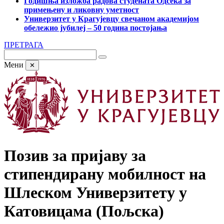
Годишња изложба радова студената Одсека за
примењену и ликовну уметност
Универзитет у Крагујевцу свечаном академијом
обележио јубилеј – 50 година постојања
ПРЕТРАГА
Мени
✕
Позив за пријаву за
стипендирану мобилност на
Шлеском Универзитету у
Катовицама (Пољска)