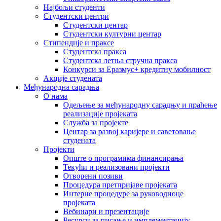
Најбољи студенти
Студентски центри
Студентски центар
Студентски културни центар
Стипендије и праксе
Студентска пракса
Студентска летња стручна пракса
Конкурси за Еразмус+ кредитну мобилност
Акције студената
Међународна сарадња
О нама
Одељење за међународну сарадњу и праћење
реализације пројеката
Служба за пројекте
Центар за развој каријере и саветовање
студената
Пројекти
Опште о програмима финансирања
Текући и реализовани пројекти
Отворени позиви
Процедура претпријаве пројеката
Интерне процедуре за руководиоце
пројеката
Вебинари и презентације
Ресурси за писање и имплементацију