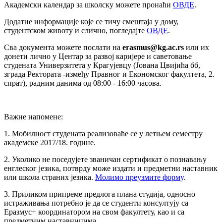
Академски календар за школску можете пронаћи
ОВДЕ
.
Додатне информације које се тичу смештаја у дому,
студентском животу и слично, погледајте
ОВДЕ
.
Сва документа можете послати на
erasmus
@
kg
.
ac
.
rs
или их
донети лично у Центар за развој каријере и саветовање
студената Универзитета у Крагујевцу (Јована Цвијића бб,
зграда Ректората -између Правног и Економског факултета, 2.
спрат), радним данима од 08:00 - 16:00 часова.
Важне напомене:
1. Мобилност студената реализоваће се у летњем семестру
академске 2017/18. године.
2. Уколико не поседујете званичан сертификат о познавању
енглеског језика, потврду може издати и предметни наставник
или школа страних језика.
Молимо преузмите форму
.
3. Приликом припреме предлога плана студија, односно
истраживања потребно је да се студенти консултују са
Еразмус+ координатором на свом факултету, као и са
предметним наставницима.