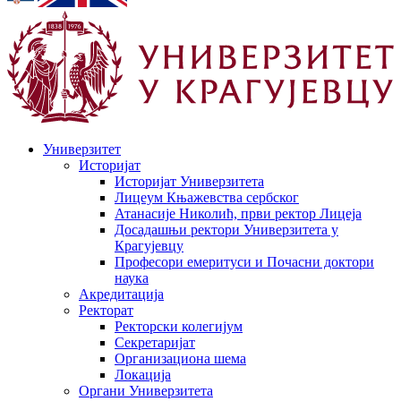
Универзитет
Историјат
Историјат Универзитета
Лицеум Књажевства сербског
Атанасије Николић, први ректор Лицеја
Досадашњи ректори Универзитета у
Крагујевцу
Професори емеритуси и Почасни доктори
наука
Акредитација
Ректорат
Ректорски колегијум
Секретаријат
Организациона шема
Локација
Органи Универзитета