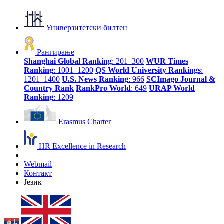
Универзитетски билтен
Рангирање
Shanghai Global Ranking
: 201–300
WUR Times
Ranking
: 1001–1200
QS World University Rankings
:
1201–1400
U.S. News Ranking
: 966
SCImago Journal &
Country Rank
RankPro World
: 649
URAP World
Ranking
: 1209
Erasmus Charter
HR Excellence in Research
Webmail
Контакт
Језик