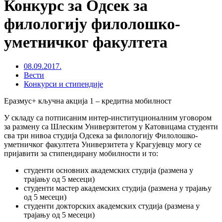
Конкурс за Одсек за
филологију филолошко-
уметничког факултета
08.09.2017.
Вести
Конкурси и стипендије
Еразмус+ кључна акција 1 – кредитна мобилност
У складу са потписаним интер-институционалним уговором
за размену са Шлеским Универзитетом у Катовицама студенти
сва три нивоа студија Одсека за филологију Филолошко-
уметничког факултета Универзитета у Крагујевцу могу се
пријавити за стипендирану мобилности и то:
студенти основних академских студија (размена у
трајању од 5 месеци)
студенти мастер академских студија (размена у трајању
од 5 месеци)
студенти докторских академских студија (размена у
трајању од 5 месеци)