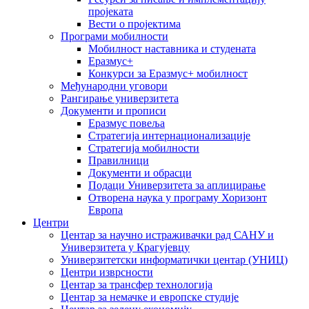
пројеката
Вести о пројектима
Програми мобилности
Мобилност наставника и студената
Еразмус+
Конкурси за Еразмус+ мобилност
Међународни уговори
Рангирање универзитета
Документи и прописи
Еразмус повеља
Стратегија интернационализације
Стратегија мобилности
Правилници
Документи и обрасци
Подаци Универзитета за аплицирање
Отворена наука у програму Хоризонт
Европа
Центри
Центар за научно истраживачки рад САНУ и
Универзитета у Крагујевцу
Универзитетски информатички центар (УНИЦ)
Центри изврсности
Центар за трансфер технологија
Центар за немачке и европске студије