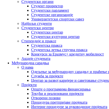
Студентски органи
Студент проректор
Студентски парламент
Студентске организације
Универзитетски спортски савез
Најбољи студенти
Студентски центри
Студентски центар
Студентски културни центар
Стипендије и праксе
Студентска пракса
Студентска летња стручна пракса
Конкурси за Еразмус+ кредитну мобилност
Акције студената
Међународна сарадња
О нама
Одељење за међународну сарадњу и праћење р
Служба за пројекте
Центар за развој каријере и саветовање студен
Пројекти
Опште о програмима финансирања
Текући и реализовани пројекти
Отворени позиви
Процедура претпријаве пројеката
Интерне процедуре за руководиоце пројеката