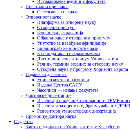
Истраживачке јединице факултета
Престижна признања
Светосавска награда
Отвореност науке
Платформа за отворену науку
Отворени приступ
Берлинска декларација
Објављивање у отвореном приступу
Упутство за навођење афилијације
Библиографске и цитатне базе
Базе података о истраживачима
Дигитални репозиторијум Универзитета
Рeчник термина везаних за отворену науку
Отворена наука у програму Хоризонт Европа
Издавачка делатност
Универзитетски часописи
Издања Центра САНУ
Часописи — издања факултета
Докторске дисертације
Извештаји о научној заснованости ТЕМЕ и ис
Извештаји за оцену и одбрану урађених
Репозиторијум докторских дисертација
Промоције доктора наука
Студенти
Зашто студирати на Универзитету у Крагујевцу