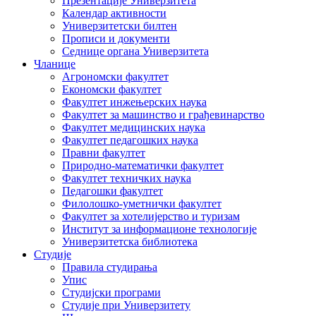
Презентације Универзитета
Календар активности
Универзитетски билтен
Прописи и документи
Седнице органа Универзитета
Чланице
Агрономски факултет
Економски факултет
Факултет инжењерских наука
Факултет за машинство и грађевинарство
Факултет медицинских наука
Факултет педагошких наука
Правни факултет
Природно-математички факултет
Факултет техничких наука
Педагошки факултет
Филолошко-уметнички факултет
Факултет за хотелијерство и туризам
Институт за информационе технологије
Универзитетска библиотека
Студије
Правила студирања
Упис
Студијски програми
Студије при Универзитету