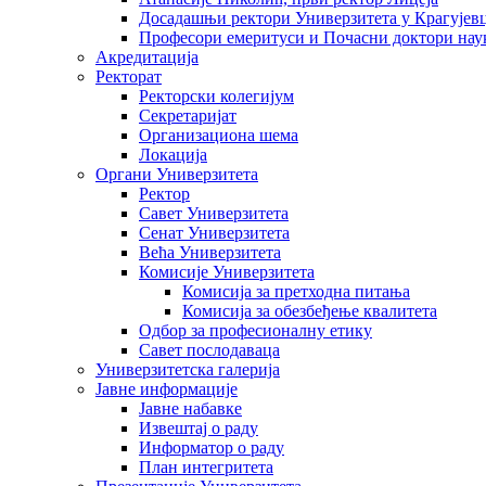
Досадашњи ректори Универзитета у Крагујев
Професори емеритуси и Почасни доктори нау
Акредитација
Ректорат
Ректорски колегијум
Секретаријат
Организациона шема
Локација
Органи Универзитета
Ректор
Савет Универзитета
Сенат Универзитета
Већа Универзитета
Комисије Универзитета
Комисија за претходна питања
Комисија за обезбеђење квалитета
Одбор за професионалну етику
Савет послодаваца
Универзитетска галерија
Јавне информације
Јавне набавке
Извештај о раду
Информатор о раду
План интегритета