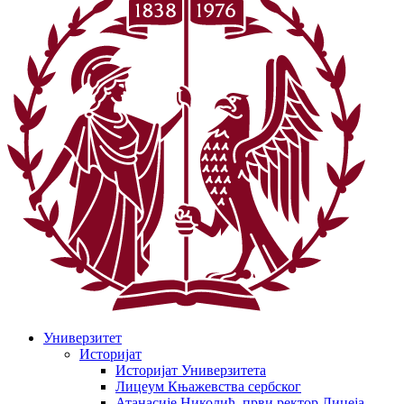
Универзитет
Историјат
Историјат Универзитета
Лицеум Књажевства сербског
Атанасије Николић, први ректор Лицеја