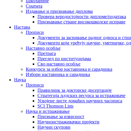
Школарине
Coursera
Издавање и признавање диплома
Провера веродостојности дипломе/података
Признавање стране високошколске исправе
Настава
Прописи
Документи за заснивање радног односа и сти
Документи који уређују научне, уметничке, о
Наставно особље
Претрага
Преглед по институцијама
Сво наставно особље
Конкурси за избор наставника и сарадника
Избори наставника и сарадника
Наука
Прописи
Правилник за докторске дисертације
Стратегија људских ресурса за истраживаче
Усвојене листе домаћих научних часописа
SCI Thomson Lists
Наука и истраживање
Признање за изврсност
Научноистраживачки пројекти
Научни скупови