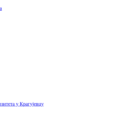
а
зитета у Крагујевцу