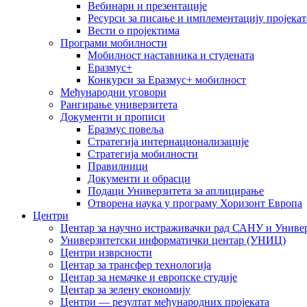
Вебинари и презентације
Ресурси за писање и имплементацију пројекат
Вести о пројектима
Програми мобилности
Мобилност наставника и студената
Еразмус+
Конкурси за Еразмус+ мобилност
Међународни уговори
Рангирање универзитета
Документи и прописи
Еразмус повеља
Стратегија интернационализације
Стратегија мобилности
Правилници
Документи и обрасци
Подаци Универзитета за аплицирање
Отворена наука у програму Хоризонт Европа
Центри
Центар за научно истраживачки рад САНУ и Универ
Универзитетски информатички центар (УНИЦ)
Центри изврсности
Центар за трансфер технологија
Центар за немачке и европске студије
Центар за зелену економију
Центри — резултат међународних пројеката