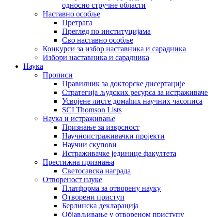
односно стручне области
Наставно особље
Претрага
Преглед по институцијама
Сво наставно особље
Конкурси за избор наставника и сарадника
Избори наставника и сарадника
Наука
Прописи
Правилник за докторске дисертације
Стратегија људских ресурса за истраживаче
Усвојене листе домаћих научних часописа
SCI Thomson Lists
Наука и истраживање
Признање за изврсност
Научноистраживачки пројекти
Научни скупови
Истраживачке јединице факултета
Престижна признања
Светосавска награда
Отвореност науке
Платформа за отворену науку
Отворени приступ
Берлинска декларација
Објављивање у отвореном приступу