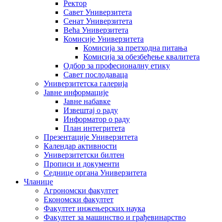
Ректор
Савет Универзитета
Сенат Универзитета
Већа Универзитета
Комисије Универзитета
Комисија за претходна питања
Комисија за обезбеђење квалитета
Одбор за професионалну етику
Савет послодаваца
Универзитетска галерија
Јавне информације
Јавне набавке
Извештај о раду
Информатор о раду
План интегритета
Презентације Универзитета
Календар активности
Универзитетски билтен
Прописи и документи
Седнице органа Универзитета
Чланице
Агрономски факултет
Економски факултет
Факултет инжењерских наука
Факултет за машинство и грађевинарство