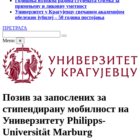
Годишња изложба радова студената Одсека за
примењену и ликовну уметност
Универзитет у Крагујевцу свечаном академијом
обележио јубилеј – 50 година постојања
ПРЕТРАГА
Мени
✕
Позив за запослених за
стипендирану мобилност на
Универзитету Philipps-
Universität Marburg