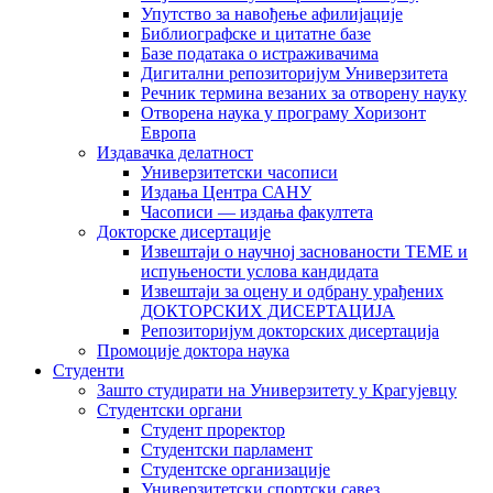
Упутство за навођење афилијације
Библиографске и цитатне базе
Базе података о истраживачима
Дигитални репозиторијум Универзитета
Рeчник термина везаних за отворену науку
Отворена наука у програму Хоризонт
Европа
Издавачка делатност
Универзитетски часописи
Издања Центра САНУ
Часописи — издања факултета
Докторске дисертације
Извештаји о научној заснованости ТЕМЕ и
испуњености услова кандидата
Извештаји за оцену и одбрану урађених
ДОКТОРСКИХ ДИСЕРТАЦИЈА
Репозиторијум докторских дисертација
Промоције доктора наука
Студенти
Зашто студирати на Универзитету у Крагујевцу
Студентски органи
Студент проректор
Студентски парламент
Студентске организације
Универзитетски спортски савез