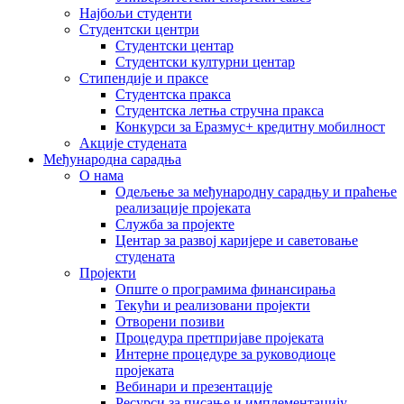
Најбољи студенти
Студентски центри
Студентски центар
Студентски културни центар
Стипендије и праксе
Студентска пракса
Студентска летња стручна пракса
Конкурси за Еразмус+ кредитну мобилност
Акције студената
Међународна сарадња
О нама
Одељење за међународну сарадњу и праћење
реализације пројеката
Служба за пројекте
Центар за развој каријере и саветовање
студената
Пројекти
Опште о програмима финансирања
Текући и реализовани пројекти
Отворени позиви
Процедура претпријаве пројеката
Интерне процедуре за руководиоце
пројеката
Вебинари и презентације
Ресурси за писање и имплементацију