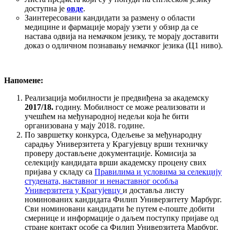
доступна је
овде
.
Заинтересовани кандидати за размену о области
медицине и фармације морају узети у обзир да се
настава одвија на немачком језику, те морају доставити
доказ о одличном познавању немачког језика (Ц1 ниво).
Напомене:
Реализација мобилности је предвиђена за академску
2017/18.
годину. Мобилност се може реализовати и
учешћем на међународној недељи која ће бити
организована у мају 2018. године.
По завршетку конкурса, Одељење за међународну
сарадњу Универзитета у Крагујевцу врши техничку
проверу достављене документације. Комисија за
селекцију кандидата врши академску процену свих
пријава у складу са
Правилима и условима за селекцију
студената, наставног и ненаставног особља
Универзитета у Крагујевцу
и доставља листу
номинованих кандидата Филип Универзитету Марбург.
Сви номиновани кандидати ће путем е-поште добити
смернице и информације о даљем поступку пријаве од
стране контакт особе са Филип Универзитета Марбург.