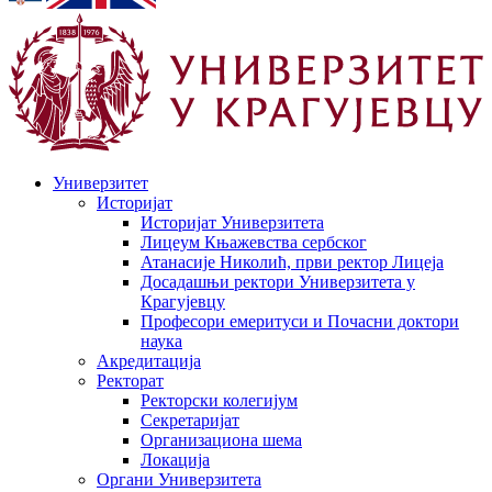
Универзитет
Историјат
Историјат Универзитета
Лицеум Књажевства сербског
Атанасије Николић, први ректор Лицеја
Досадашњи ректори Универзитета у
Крагујевцу
Професори емеритуси и Почасни доктори
наука
Акредитација
Ректорат
Ректорски колегијум
Секретаријат
Организациона шема
Локација
Органи Универзитета