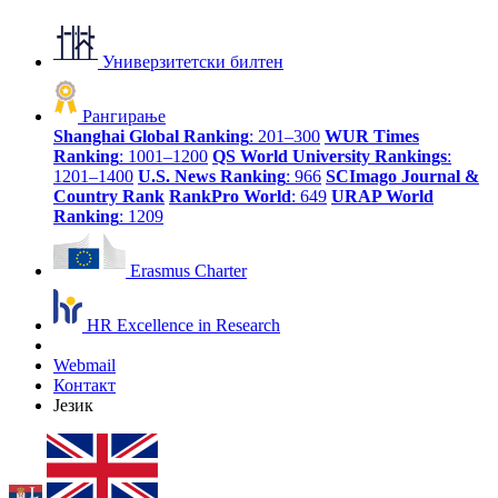
Универзитетски билтен
Рангирање
Shanghai Global Ranking
: 201–300
WUR Times
Ranking
: 1001–1200
QS World University Rankings
:
1201–1400
U.S. News Ranking
: 966
SCImago Journal &
Country Rank
RankPro World
: 649
URAP World
Ranking
: 1209
Erasmus Charter
HR Excellence in Research
Webmail
Контакт
Језик