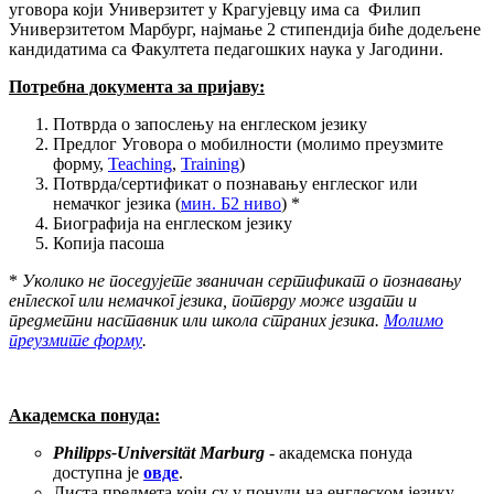
уговора који Универзитет у Крагујевцу има са Филип
Универзитетом Марбург, најмање 2 стипендија биће додељене
кандидатима са Факултета педагошких наука у Јагодини.
Потребна документа за пријаву:
Потврда о запослењу на енглеском језику
Предлог Уговора о мобилности (молимо преузмите
форму,
Teaching
,
Training
)
Потврда/сертификат о познавању енглеског или
немачког језика (
мин. Б2 ниво
) *
Биографија на енглеском језику
Копија пасоша
*
Уколико не поседујете званичан сертификат о познавању
енглеског или немачког језика, потврду може издати и
предметни наставник или школа страних језика.
Молимо
преузмите форму
.
Академска понуда:
Philipps-Universität Marburg
- академска понуда
доступна је
овде
.
Листа предмета који су у понуди на енглеском језику