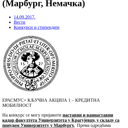
(Марбург, Немачка)
14.09.2017.
Вести
Конкурси и стипендије
ЕРАСМУС+ КЉУЧНА АКЦИЈА 1 – КРЕДИТНА
МОБИЛНОСТ
На конкурс се могу пријавити
наставни и ваннаставни
кадар факултета Универзитета у Крагујевцу, у складу са
понудом Универзитету у Марбургу.
Према одредбама