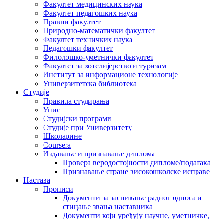
Факултет медицинских наука
Факултет педагошких наука
Правни факултет
Природно-математички факултет
Факултет техничких наука
Педагошки факултет
Филолошко-уметнички факултет
Факултет за хотелијерство и туризам
Институт за информационе технологије
Универзитетска библиотека
Студије
Правила студирања
Упис
Студијски програми
Студије при Универзитету
Школарине
Coursera
Издавање и признавање диплома
Провера веродостојности дипломе/података
Признавање стране високошколске исправе
Настава
Прописи
Документи за заснивање радног односа и
стицање звања наставника
Документи који уређују научне, уметничке,