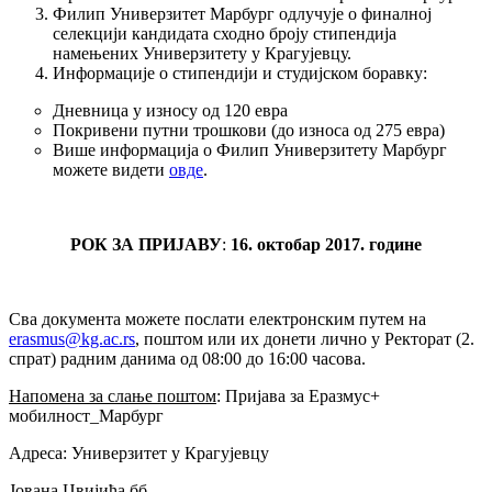
Филип Универзитет Марбург одлучује о финалној
селекцији кандидата сходно броју стипендија
намењених Универзитету у Крагујевцу.
Информације о стипендији и студијском боравку:
Дневница у износу од 120 евра
Покривени путни трошкови (до износа од 275 евра)
Више информација о Филип Универзитету Марбург
можете видети
овде
.
РОК ЗА ПРИЈАВУ
:
16. октобар 2017. године
Сва документа можете послати електронским путем на
erasmus@kg.ac.rs
, поштом или их донети лично у Ректорат (2.
спрат) радним данима од 08:00 до 16:00 часова.
Напомена за слање поштом
: Пријава за Еразмус+
мобилност_Марбург
Адреса: Универзитет у Крагујевцу
Јована Цвијића бб.