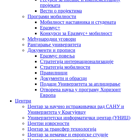
пројеката
Вести о пројектима
Програми мобилности
Мобилност наставника и студената
Еразмус+
Конкурси за Еразмус+ мобилност
Међународни уговори
Рангирање универзитета
Документи и прописи
Еразмус повеља
Стратегија интернационализације
Стратегија мобилности
Правилници
Документи и обрасци
Подаци Универзитета за аплицирање
Отворена наука у програму Хоризонт
Европа
Центри
Центар за научно истраживачки рад САНУ и
Универзитета у Крагујевцу
Универзитетски информатички центар (УНИЦ)
Центри изврсности
Центар за трансфер технологија
Центар за немачке и европске студије