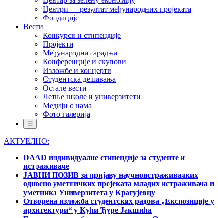
Центар за зелену економију
Центри — резултат међународних пројеката
Фондације
Вести
Конкурси и стипендије
Пројекти
Међународна сарадња
Конференције и скупови
Изложбе и концерти
Студентска дешавања
Остале вести
Летње школе и универзитети
Медији о нама
Фото галерија
☰
АКТУЕЛНО:
DAAD индивидуалне стипендије за студенте и
истраживаче
ЈАВНИ ПОЗИВ за пријаву научноистраживачких
односно уметничких пројеката младих истраживача и
уметника Универзитета у Крагујевцу
Отворена изложба студентских радова „Експозиције у
архитектури“ у Кући Ђуре Јакшића