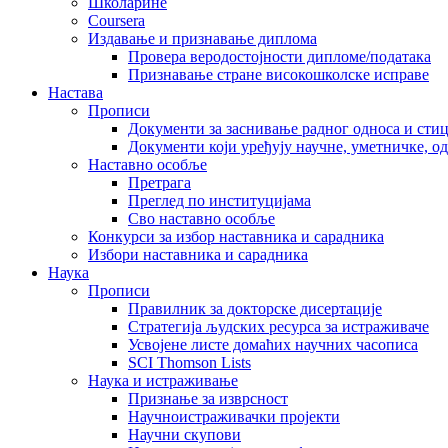
Школарине
Coursera
Издавање и признавање диплома
Провера веродостојности дипломе/података
Признавање стране високошколске исправе
Настава
Прописи
Документи за заснивање радног односа и сти
Документи који уређују научне, уметничке, о
Наставно особље
Претрага
Преглед по институцијама
Сво наставно особље
Конкурси за избор наставника и сарадника
Избори наставника и сарадника
Наука
Прописи
Правилник за докторске дисертације
Стратегија људских ресурса за истраживаче
Усвојене листе домаћих научних часописа
SCI Thomson Lists
Наука и истраживање
Признање за изврсност
Научноистраживачки пројекти
Научни скупови