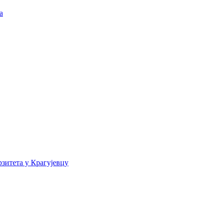
а
зитета у Крагујевцу