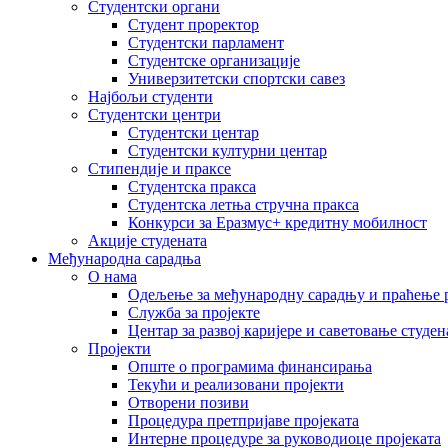
Студентски органи
Студент проректор
Студентски парламент
Студентске организације
Универзитетски спортски савез
Најбољи студенти
Студентски центри
Студентски центар
Студентски културни центар
Стипендије и праксе
Студентска пракса
Студентска летња стручна пракса
Конкурси за Еразмус+ кредитну мобилност
Акције студената
Међународна сарадња
О нама
Одељење за међународну сарадњу и праћење р
Служба за пројекте
Центар за развој каријере и саветовање студен
Пројекти
Опште о програмима финансирања
Текући и реализовани пројекти
Отворени позиви
Процедура претпријаве пројеката
Интерне процедуре за руководиоце пројеката