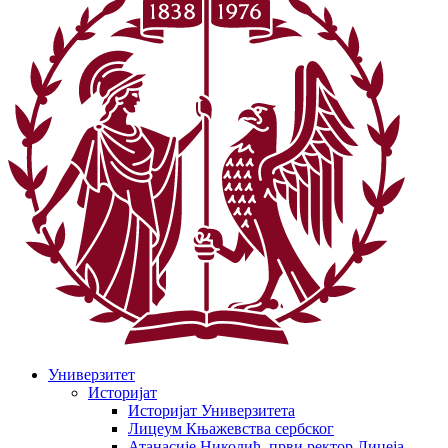
Универзитет
Историјат
Историјат Универзитета
Лицеум Књажевства сербског
Атанасије Николић, први ректор Лицеја