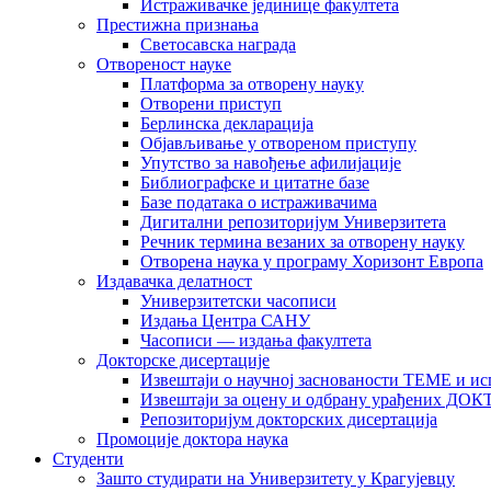
Истраживачке јединице факултета
Престижна признања
Светосавска награда
Отвореност науке
Платформа за отворену науку
Отворени приступ
Берлинска декларација
Објављивање у отвореном приступу
Упутство за навођење афилијације
Библиографске и цитатне базе
Базе података о истраживачима
Дигитални репозиторијум Универзитета
Рeчник термина везаних за отворену науку
Отворена наука у програму Хоризонт Европа
Издавачка делатност
Универзитетски часописи
Издања Центра САНУ
Часописи — издања факултета
Докторске дисертације
Извештаји о научној заснованости ТЕМЕ и ис
Извештаји за оцену и одбрану урађених
Репозиторијум докторских дисертација
Промоције доктора наука
Студенти
Зашто студирати на Универзитету у Крагујевцу