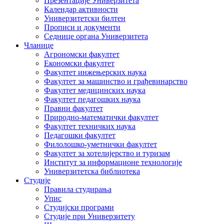
Презентације Универзитета
Календар активности
Универзитетски билтен
Прописи и документи
Седнице органа Универзитета
Чланице
Агрономски факултет
Економски факултет
Факултет инжењерских наука
Факултет за машинство и грађевинарство
Факултет медицинских наука
Факултет педагошких наука
Правни факултет
Природно-математички факултет
Факултет техничких наука
Педагошки факултет
Филолошко-уметнички факултет
Факултет за хотелијерство и туризам
Институт за информационе технологије
Универзитетска библиотека
Студије
Правила студирања
Упис
Студијски програми
Студије при Универзитету