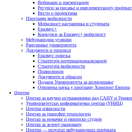
Вебинари и презентације
Ресурси за писање и имплементацију пројекат
Вести о пројектима
Програми мобилности
Мобилност наставника и студената
Еразмус+
Конкурси за Еразмус+ мобилност
Међународни уговори
Рангирање универзитета
Документи и прописи
Еразмус повеља
Стратегија интернационализације
Стратегија мобилности
Правилници
Документи и обрасци
Подаци Универзитета за аплицирање
Отворена наука у програму Хоризонт Европа
Центри
Центар за научно истраживачки рад САНУ и Универ
Универзитетски информатички центар (УНИЦ)
Центри изврсности
Центар за трансфер технологија
Центар за немачке и европске студије
Центар за зелену економију
Центри — резултат међународних пројеката