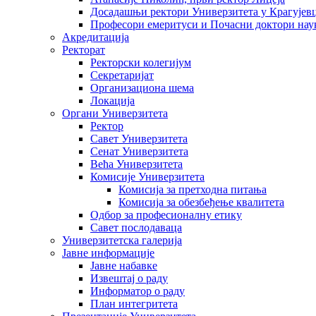
Досадашњи ректори Универзитета у Крагујев
Професори емеритуси и Почасни доктори нау
Акредитација
Ректорат
Ректорски колегијум
Секретаријат
Организациона шема
Локација
Органи Универзитета
Ректор
Савет Универзитета
Сенат Универзитета
Већа Универзитета
Комисије Универзитета
Комисија за претходна питања
Комисија за обезбеђење квалитета
Одбор за професионалну етику
Савет послодаваца
Универзитетска галерија
Јавне информације
Јавне набавке
Извештај о раду
Информатор о раду
План интегритета