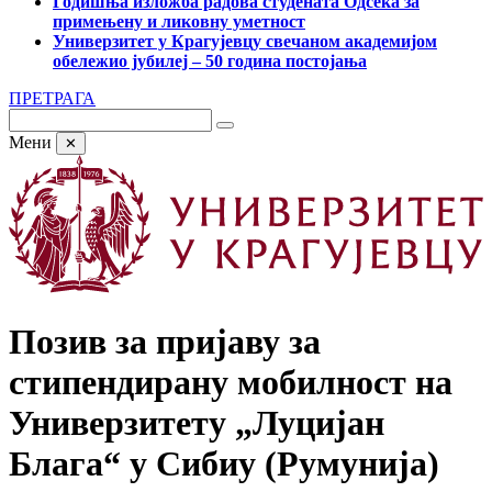
Годишња изложба радова студената Одсека за
примењену и ликовну уметност
Универзитет у Крагујевцу свечаном академијом
обележио јубилеј – 50 година постојања
ПРЕТРАГА
Мени
✕
Позив за пријаву за
стипендирану мобилност на
Универзитету „Луцијан
Блага“ у Сибиу (Румунија)