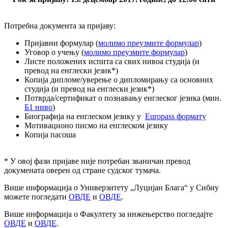
Потребна документа за пријаву:
Пријавни формулар (
молимо преузмите формулар
)
Уговор о учењу (
молимо преузмите формулар
)
Листе положених испита са свих нивоа студија (и
превод на енглески језик*)
Копија дипломе/уверење о дипломирању са основних
студија (и превод на енглески језик*)
Потврда/сертификат о познавању енглеског језика (мин.
Б1 ниво
)
Биографија на енглеском језику у
Europass формату
Мотивационо писмо на енглеском језику
Копија пасоша
* У овој фази пријаве није потребан званичан превод
докумената оверен од стране судског тумача.
Више информација о Универзитету „Луцијан Блага“ у Сибиу
можете погледати
ОВДЕ
и
ОВДЕ
.
Више информација о Факултету за инжењерство погледајте
ОВДЕ
и
ОВДЕ
.