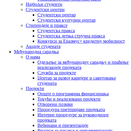
Најбољи студенти
Студентски центри
Студентски центар
Студентски културни центар
Стипендије и праксе
Студентска пракса
Студентска летња стручна пракса
Конкурси за Еразмус+ кредитну мобилност
Акције студената
Међународна сарадња
О нама
Одељење за међународну сарадњу и праћење
реализације пројеката
Служба за пројекте
Центар за развој каријере и саветовање
студената
Пројекти
Опште о програмима финансирања
Текући и реализовани пројекти
Отворени позиви
Процедура претпријаве пројеката
Интерне процедуре за руководиоце
пројеката
Вебинари и презентације
Ресурси за писање и имплементацију