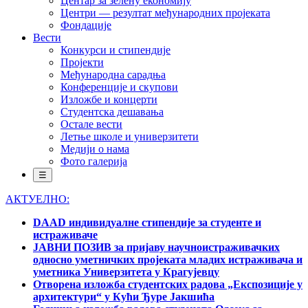
Центар за зелену економију
Центри — резултат међународних пројеката
Фондације
Вести
Конкурси и стипендије
Пројекти
Међународна сарадња
Конференције и скупови
Изложбе и концерти
Студентска дешавања
Остале вести
Летње школе и универзитети
Медији о нама
Фото галерија
☰
АКТУЕЛНО:
DAAD индивидуалне стипендије за студенте и
истраживаче
ЈАВНИ ПОЗИВ за пријаву научноистраживачких
односно уметничких пројеката младих истраживача и
уметника Универзитета у Крагујевцу
Отворена изложба студентских радова „Експозиције у
архитектури“ у Кући Ђуре Јакшића