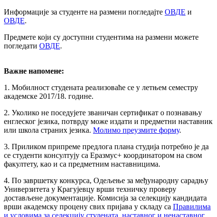
Информације за студенте на размени погледајте
ОВДЕ
и
ОВДЕ
.
Предмете који су доступни студентима на размени можете
погледати
ОВДЕ
.
Важне напомене:
1. Мобилност студената реализоваће се у летњем семестру
академске 2017/18. године.
2. Уколико не поседујете званичан сертификат о познавању
енглеског језика, потврду може издати и предметни наставник
или школа страних језика.
Молимо преузмите форму
.
3. Приликом припреме предлога плана студија потребно је да
се студенти консултују са Еразмус+ координатором на свом
факултету, као и са предметним наставницима.
4. По завршетку конкурса, Одељење за међународну сарадњу
Универзитета у Крагујевцу врши техничку проверу
достављене документације. Комисија за селекцију кандидата
врши академску процену свих пријава у складу са
Правилима
и условима за селекцију студената, наставног и ненаставног