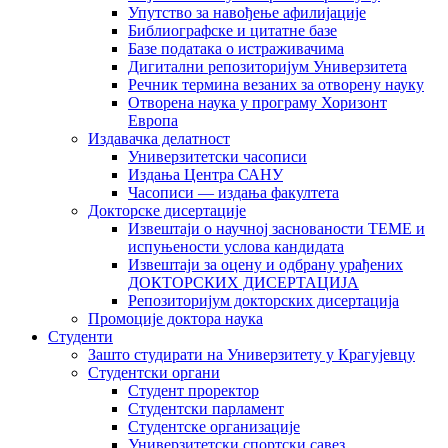
Упутство за навођење афилијације
Библиографске и цитатне базе
Базе података о истраживачима
Дигитални репозиторијум Универзитета
Рeчник термина везаних за отворену науку
Отворена наука у програму Хоризонт
Европа
Издавачка делатност
Универзитетски часописи
Издања Центра САНУ
Часописи — издања факултета
Докторске дисертације
Извештаји о научној заснованости ТЕМЕ и
испуњености услова кандидата
Извештаји за оцену и одбрану урађених
ДОКТОРСКИХ ДИСЕРТАЦИЈА
Репозиторијум докторских дисертација
Промоције доктора наука
Студенти
Зашто студирати на Универзитету у Крагујевцу
Студентски органи
Студент проректор
Студентски парламент
Студентске организације
Универзитетски спортски савез