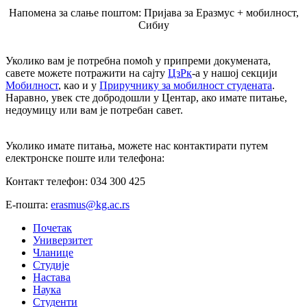
Напомена за слање поштом: Пријава за Еразмус + мобилност,
Сибиу
Уколико вам је потребна помоћ у припреми докумената,
савете можете потражити на сајту
ЦзРк
-а у нашој секцији
Мобилност
, као и у
Приручнику за мобилност студената
.
Наравно, увек сте добродошли у Центар, ако имате питање,
недоумицу или вам је потребан савет.
Уколико имате питања, можете нас контактирати путем
електронске поште или телефона:
Контакт телефон: 034 300 425
Е-пошта:
erasmus@kg.ac.rs
Почетак
Универзитет
Чланице
Студије
Настава
Наука
Студенти