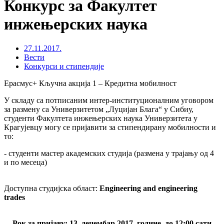
Конкурс за Факултет
инжењерских наука
27.11.2017.
Вести
Конкурси и стипендије
Ерасмус+ Кључна акција 1 – Кредитна мобилност
У складу са потписаним интер-институционалним уговором
за размену са Универзитетом „Луцијан Блага“ у Сибиу,
студенти Факултета инжењерских наука Универзитета у
Крагујевцу могу се пријавити за стипендирану мобилности и
то:
- студенти мастер академских студија (размена у трајању од 4
и по месеца)
Доступна студијска област:
Engineering and engineering
trades
Рок за пријаву: 13. децембар 2017. године, до 12:00 сати