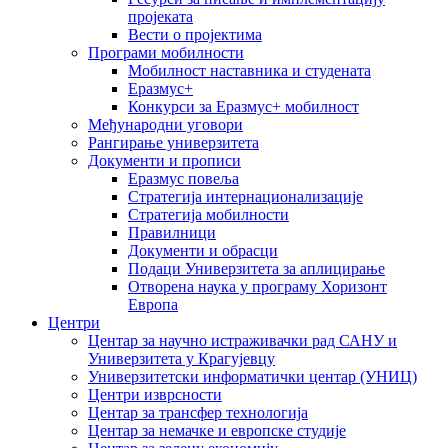
пројеката
Вести о пројектима
Програми мобилности
Мобилност наставника и студената
Еразмус+
Конкурси за Еразмус+ мобилност
Међународни уговори
Рангирање универзитета
Документи и прописи
Еразмус повеља
Стратегија интернационализације
Стратегија мобилности
Правилници
Документи и обрасци
Подаци Универзитета за аплицирање
Отворена наука у програму Хоризонт
Европа
Центри
Центар за научно истраживачки рад САНУ и
Универзитета у Крагујевцу
Универзитетски информатички центар (УНИЦ)
Центри изврсности
Центар за трансфер технологија
Центар за немачке и европске студије