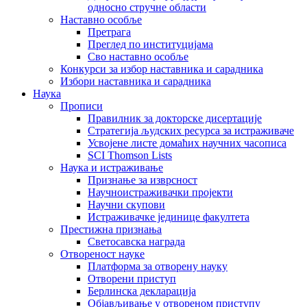
односно стручне области
Наставно особље
Претрага
Преглед по институцијама
Сво наставно особље
Конкурси за избор наставника и сарадника
Избори наставника и сарадника
Наука
Прописи
Правилник за докторске дисертације
Стратегија људских ресурса за истраживаче
Усвојене листе домаћих научних часописа
SCI Thomson Lists
Наука и истраживање
Признање за изврсност
Научноистраживачки пројекти
Научни скупови
Истраживачке јединице факултета
Престижна признања
Светосавска награда
Отвореност науке
Платформа за отворену науку
Отворени приступ
Берлинска декларација
Објављивање у отвореном приступу