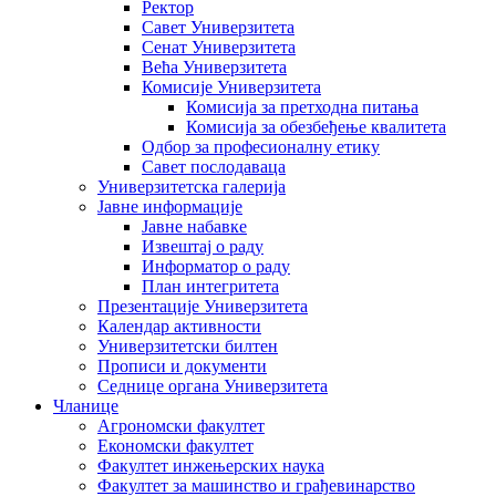
Ректор
Савет Универзитета
Сенат Универзитета
Већа Универзитета
Комисије Универзитета
Комисија за претходна питања
Комисија за обезбеђење квалитета
Одбор за професионалну етику
Савет послодаваца
Универзитетска галерија
Јавне информације
Јавне набавке
Извештај о раду
Информатор о раду
План интегритета
Презентације Универзитета
Календар активности
Универзитетски билтен
Прописи и документи
Седнице органа Универзитета
Чланице
Агрономски факултет
Економски факултет
Факултет инжењерских наука
Факултет за машинство и грађевинарство