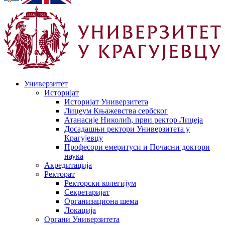
Универзитет
Историјат
Историјат Универзитета
Лицеум Књажевства сербског
Атанасије Николић, први ректор Лицеја
Досадашњи ректори Универзитета у
Крагујевцу
Професори емеритуси и Почасни доктори
наука
Акредитација
Ректорат
Ректорски колегијум
Секретаријат
Организациона шема
Локација
Органи Универзитета