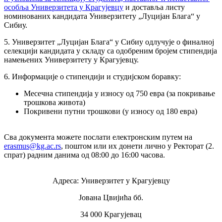
особља Универзитета у Крагујевцу
и доставља листу
номинованих кандидата Универзитету „Луцијан Блага“ у
Сибиу.
5. Универзитет „Луцијан Блага“ у Сибиу одлучује о финалној
селекцији кандидата у складу са одобреним бројем стипендија
намењених Универзитету у Крагујевцу.
6. Информације о стипендији и студијском боравку:
Месечна стипендија у износу од 750 евра (за покривање
трошкова живота)
Покривени путни трошкови (у износу од 180 евра)
Сва документа можете послати електронским путем на
erasmus@kg.ac.rs
, поштом или их донети лично у Ректорат (2.
спрат) радним данима од 08:00 до 16:00 часова.
Адреса: Универзитет у Крагујевцу
Јована Цвијића бб.
34 000 Крагујевац