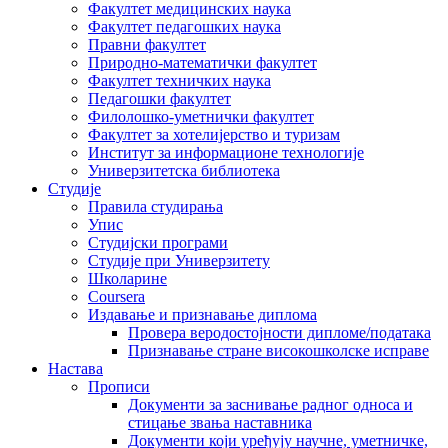
Факултет медицинских наука
Факултет педагошких наука
Правни факултет
Природно-математички факултет
Факултет техничких наука
Педагошки факултет
Филолошко-уметнички факултет
Факултет за хотелијерство и туризам
Институт за информационе технологије
Универзитетска библиотека
Студије
Правила студирања
Упис
Студијски програми
Студије при Универзитету
Школарине
Coursera
Издавање и признавање диплома
Провера веродостојности дипломе/података
Признавање стране високошколске исправе
Настава
Прописи
Документи за заснивање радног односа и
стицање звања наставника
Документи који уређују научне, уметничке,