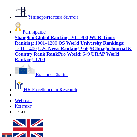
Универзитетски билтен
Рангирање
Shanghai Global Ranking
: 201–300
WUR Times
Ranking
: 1001–1200
QS World University Rankings
:
1201–1400
U.S. News Ranking
: 966
SCImago Journal &
Country Rank
RankPro World
: 649
URAP World
Ranking
: 1209
Erasmus Charter
HR Excellence in Research
Webmail
Контакт
Језик