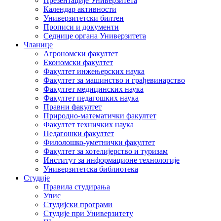
Презентације Универзитета
Календар активности
Универзитетски билтен
Прописи и документи
Седнице органа Универзитета
Чланице
Агрономски факултет
Економски факултет
Факултет инжењерских наука
Факултет за машинство и грађевинарство
Факултет медицинских наука
Факултет педагошких наука
Правни факултет
Природно-математички факултет
Факултет техничких наука
Педагошки факултет
Филолошко-уметнички факултет
Факултет за хотелијерство и туризам
Институт за информационе технологије
Универзитетска библиотека
Студије
Правила студирања
Упис
Студијски програми
Студије при Универзитету