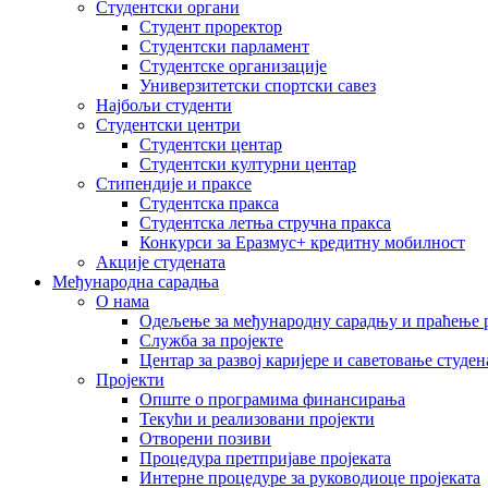
Студентски органи
Студент проректор
Студентски парламент
Студентске организације
Универзитетски спортски савез
Најбољи студенти
Студентски центри
Студентски центар
Студентски културни центар
Стипендије и праксе
Студентска пракса
Студентска летња стручна пракса
Конкурси за Еразмус+ кредитну мобилност
Акције студената
Међународна сарадња
О нама
Одељење за међународну сарадњу и праћење р
Служба за пројекте
Центар за развој каријере и саветовање студен
Пројекти
Опште о програмима финансирања
Текући и реализовани пројекти
Отворени позиви
Процедура претпријаве пројеката
Интерне процедуре за руководиоце пројеката