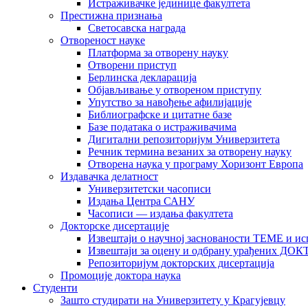
Истраживачке јединице факултета
Престижна признања
Светосавска награда
Отвореност науке
Платформа за отворену науку
Отворени приступ
Берлинска декларација
Објављивање у отвореном приступу
Упутство за навођење афилијације
Библиографске и цитатне базе
Базе података о истраживачима
Дигитални репозиторијум Универзитета
Рeчник термина везаних за отворену науку
Отворена наука у програму Хоризонт Европа
Издавачка делатност
Универзитетски часописи
Издања Центра САНУ
Часописи — издања факултета
Докторске дисертације
Извештаји о научној заснованости ТЕМЕ и ис
Извештаји за оцену и одбрану урађених
Репозиторијум докторских дисертација
Промоције доктора наука
Студенти
Зашто студирати на Универзитету у Крагујевцу