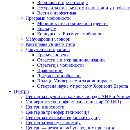
Вебинари и презентације
Ресурси за писање и имплементацију пројекат
Вести о пројектима
Програми мобилности
Мобилност наставника и студената
Еразмус+
Конкурси за Еразмус+ мобилност
Међународни уговори
Рангирање универзитета
Документи и прописи
Еразмус повеља
Стратегија интернационализације
Стратегија мобилности
Правилници
Документи и обрасци
Подаци Универзитета за аплицирање
Отворена наука у програму Хоризонт Европа
Центри
Центар за научно истраживачки рад САНУ и Универ
Универзитетски информатички центар (УНИЦ)
Центри изврсности
Центар за трансфер технологија
Центар за немачке и европске студије
Центар за зелену економију
Центри — резултат међународних пројеката