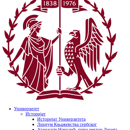
Универзитет
Историјат
Историјат Универзитета
Лицеум Књажевства сербског
Атанасије Николић, први ректор Лицеја