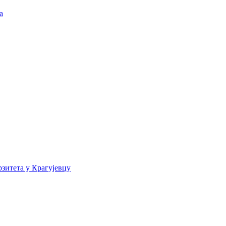
а
зитета у Крагујевцу