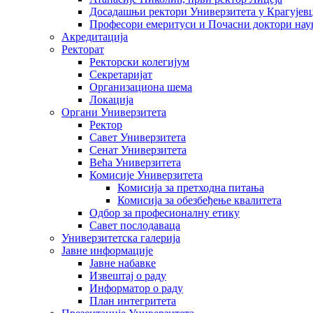
Досадашњи ректори Универзитета у Крагујев
Професори емеритуси и Почасни доктори нау
Акредитација
Ректорат
Ректорски колегијум
Секретаријат
Организациона шема
Локација
Органи Универзитета
Ректор
Савет Универзитета
Сенат Универзитета
Већа Универзитета
Комисије Универзитета
Комисија за претходна питања
Комисија за обезбеђење квалитета
Одбор за професионалну етику
Савет послодаваца
Универзитетска галерија
Јавне информације
Јавне набавке
Извештај о раду
Информатор о раду
План интегритета