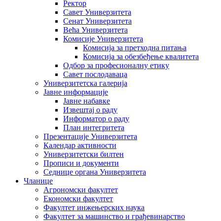
Ректор
Савет Универзитета
Сенат Универзитета
Већа Универзитета
Комисије Универзитета
Комисија за претходна питања
Комисија за обезбеђење квалитета
Одбор за професионалну етику
Савет послодаваца
Универзитетска галерија
Јавне информације
Јавне набавке
Извештај о раду
Информатор о раду
План интегритета
Презентације Универзитета
Календар активности
Универзитетски билтен
Прописи и документи
Седнице органа Универзитета
Чланице
Агрономски факултет
Економски факултет
Факултет инжењерских наука
Факултет за машинство и грађевинарство