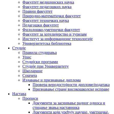
Факултет медицинских наука
Факултет педагошких наука
Правни факултет
Природно-математички факултет
Факултет техничких наука
Педагошки факултет
Филолошко-уметнички факултет
Факултет за хотелијерство и туризам
Институт за информационе технологије
Универзитетска библиотека
Студије
Правила студирања
Упис
Студијски програми
Студије при Универзитету
Школарине
Coursera
Издавање и признавање диплома
Провера веродостојности дипломе/података
Признавање стране високошколске исправе
Настава
Прописи
Документи за заснивање радног односа и
стицање звања наставника
Документи који уређују научне, уметничке,