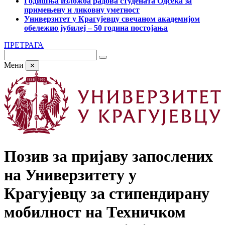
Годишња изложба радова студената Одсека за
примењену и ликовну уметност
Универзитет у Крагујевцу свечаном академијом
обележио јубилеј – 50 година постојања
ПРЕТРАГА
Мени
✕
Позив за пријаву запослених
на Универзитету у
Крагујевцу за стипендирану
мобилност на Техничком