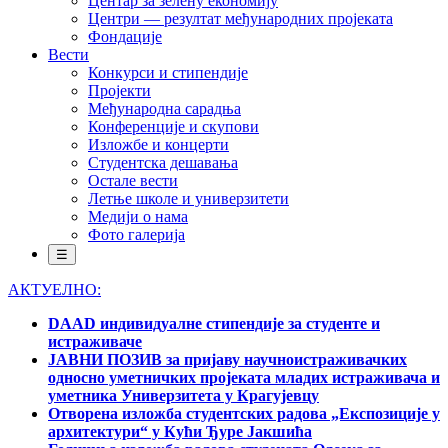
Центар за зелену економију
Центри — резултат међународних пројеката
Фондације
Вести
Конкурси и стипендије
Пројекти
Међународна сарадња
Конференције и скупови
Изложбе и концерти
Студентска дешавања
Остале вести
Летње школе и универзитети
Медији о нама
Фото галерија
☰
АКТУЕЛНО:
DAAD индивидуалне стипендије за студенте и
истраживаче
ЈАВНИ ПОЗИВ за пријаву научноистраживачких
односно уметничких пројеката младих истраживача и
уметника Универзитета у Крагујевцу
Отворена изложба студентских радова „Експозиције у
архитектури“ у Кући Ђуре Јакшића