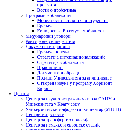
пројеката
Вести о пројектима
Програми мобилности
Мобилност наставника и студената
Еразмус+
Конкурси за Еразмус+ мобилност
Међународни уговори
Рангирање универзитета
Документи и прописи
Еразмус повеља
Стратегија интернационализације
Стратегија мобилности
Правилници
Документи и обрасци
Подаци Универзитета за аплицирање
Отворена наука у програму Хоризонт
Европа
Центри
Центар за научно истраживачки рад САНУ и
Универзитета у Крагујевцу
Универзитетски информатички центар (УНИЦ)
Центри изврсности
Центар за трансфер технологија
Центар за немачке и европске студије