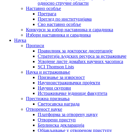
односно стручне области
Наставно особље
Претрага
Преглед по институцијама
Сво наставно особље
Конкурси за избор наставника и сарадника
Избори наставника и сарадника
Наука
Прописи
Правилник за докторске дисертације
Стратегија људских ресурса за истраживаче
Усвојене листе домаћих научних часописа
SCI Thomson Lists
Наука и истраживање
Признање за изврсност
Научноистраживачки пројекти
Научни скупови
Истраживачке јединице факултета
Престижна признања
Светосавска награда
Отвореност науке
Платформа за отворену науку
Отворени приступ
Берлинска декларација
Објављивање у отвореном приступу