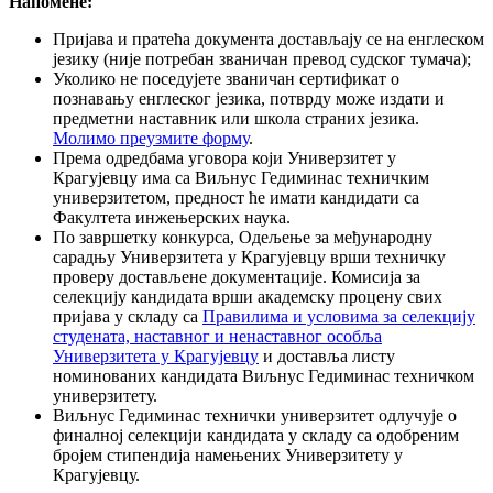
Напомене:
Пријава и пратећа документа достављају се на енглеском
језику (није потребан званичан превод судског тумача);
Уколико не поседујете званичан сертификат о
познавању енглеског језика, потврду може издати и
предметни наставник или школа страних језика.
Молимо преузмите форму
.
Према одредбама уговора који Универзитет у
Крагујевцу има са Виљнус Гедиминас техничким
универзитетом, предност ће имати кандидати са
Факултета инжењерских наука.
По завршетку конкурса, Одељење за међународну
сарадњу Универзитета у Крагујевцу врши техничку
проверу достављене документације. Комисија за
селекцију кандидата врши академску процену свих
пријава у складу са
Правилима и условима за селекцију
студената, наставног и ненаставног особља
Универзитета у Крагујевцу
и доставља листу
номинованих кандидата Виљнус Гедиминас техничком
универзитету.
Виљнус Гедиминас технички универзитет одлучује о
финалној селекцији кандидата у складу са одобреним
бројем стипендија намењених Универзитету у
Крагујевцу.