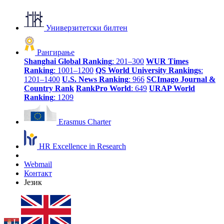
Универзитетски билтен
Рангирање
Shanghai Global Ranking
: 201–300
WUR Times
Ranking
: 1001–1200
QS World University Rankings
:
1201–1400
U.S. News Ranking
: 966
SCImago Journal &
Country Rank
RankPro World
: 649
URAP World
Ranking
: 1209
Erasmus Charter
HR Excellence in Research
Webmail
Контакт
Језик