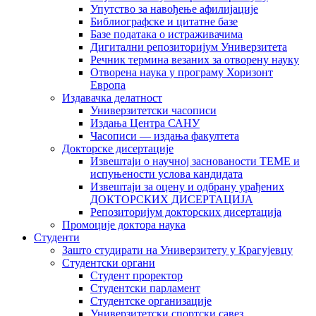
Упутство за навођење афилијације
Библиографске и цитатне базе
Базе података о истраживачима
Дигитални репозиторијум Универзитета
Рeчник термина везаних за отворену науку
Отворена наука у програму Хоризонт
Европа
Издавачка делатност
Универзитетски часописи
Издања Центра САНУ
Часописи — издања факултета
Докторске дисертације
Извештаји о научној заснованости ТЕМЕ и
испуњености услова кандидата
Извештаји за оцену и одбрану урађених
ДОКТОРСКИХ ДИСЕРТАЦИЈА
Репозиторијум докторских дисертација
Промоције доктора наука
Студенти
Зашто студирати на Универзитету у Крагујевцу
Студентски органи
Студент проректор
Студентски парламент
Студентске организације
Универзитетски спортски савез