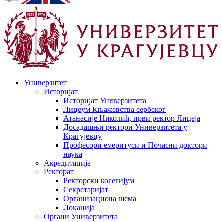
Универзитет
Историјат
Историјат Универзитета
Лицеум Књажевства сербског
Атанасије Николић, први ректор Лицеја
Досадашњи ректори Универзитета у
Крагујевцу
Професори емеритуси и Почасни доктори
наука
Акредитација
Ректорат
Ректорски колегијум
Секретаријат
Организациона шема
Локација
Органи Универзитета