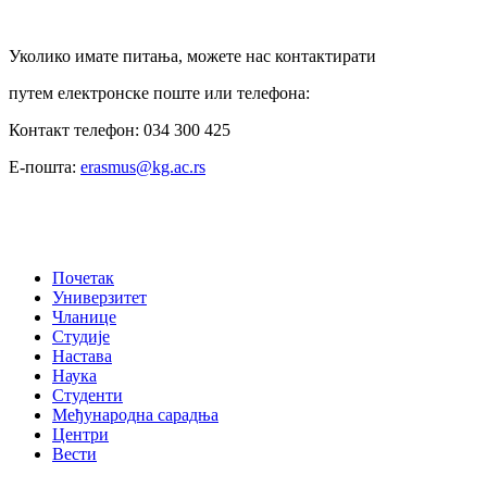
Уколико имате питања, можете нас контактирати
путем електронске поште или телефона:
Контакт телефон: 034 300 425
Е-пошта:
erasmus@kg.ac.rs
Почетак
Универзитет
Чланице
Студије
Настава
Наука
Студенти
Међународна сарадња
Центри
Вести