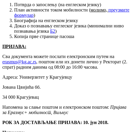
Потврда о запослењу (на енглеском језику)
План активности током мобилности (
молимо,
преузмите
формулар
)
Биографија на енглеском језику
Доказ о познавању енглеског језика (минимални ниво
познавања језика
Б2
)
Копија прве странице пасоша
ПРИЈАВА:
Сва документа можете послати електронским путем на
erasmus@kg.ac.rs
, поштом или их донети лично у Ректорат (2.
спрат) радним данима од 08:00 до 16:00 часова.
Адреса: Универзитет у Крагујевцу
Јована Цвијића бб.
34 000 Крагујевац
Напомена за слање поштом и електронском поштом:
Пријава
за Еразмус+ мобилност, Виљнус
РОК ЗА ДОСТАВЉАЊЕ ПРИЈАВА: 10. јун 2018.