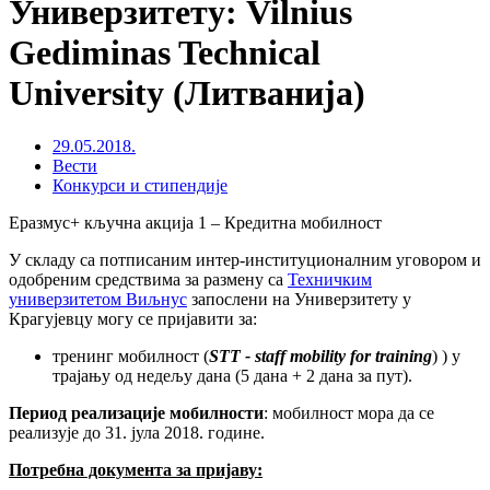
Универзитету: Vilnius
Gediminas Technical
University (Литванија)
29.05.2018.
Вести
Конкурси и стипендије
Еразмус+ кључна акција 1 – Кредитна мобилност
У складу са потписаним интер-институционалним уговором и
одобреним средствима за размену са
Техничким
универзитетом Виљнус
запослени на Универзитету у
Крагујевцу могу се пријавити за:
тренинг мобилност (
STT - staff mobility for training
) ) у
трајању од недељу дана (5 дана + 2 дана за пут).
Период реализације мобилности
: мобилност мора да се
реализује до 31. јула 2018. године.
Потребна документа за пријаву: