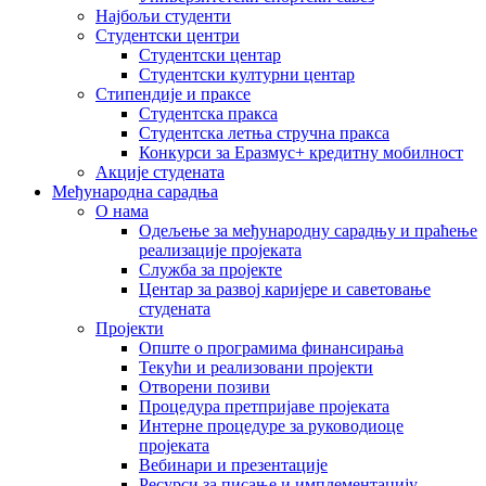
Најбољи студенти
Студентски центри
Студентски центар
Студентски културни центар
Стипендије и праксе
Студентска пракса
Студентска летња стручна пракса
Конкурси за Еразмус+ кредитну мобилност
Акције студената
Међународна сарадња
О нама
Одељење за међународну сарадњу и праћење
реализације пројеката
Служба за пројекте
Центар за развој каријере и саветовање
студената
Пројекти
Опште о програмима финансирања
Текући и реализовани пројекти
Отворени позиви
Процедура претпријаве пројеката
Интерне процедуре за руководиоце
пројеката
Вебинари и презентације
Ресурси за писање и имплементацију