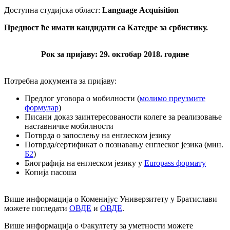
Доступна студијска област:
Language
Acquisition
Предност ће имати кандидати са Катедре за србистику.
Рок за пријаву: 29. октобар 2018. године
Потребна документа за пријаву:
Предлог уговора о мобилности (
молимо преузмите
формулар
)
Писани доказ заинтересованости колеге за реализовање
наставничке мобилности
Потврда о запослењу на енглеском језику
Потврда/сертификат о познавању енглеског језика (мин.
Б2
)
Биографија на енглеском језику у
Europass формату
Копија пасоша
Више информација о Коменијус Универзитету у Братислави
можете погледати
ОВДЕ
и
ОВДЕ
.
Више информација о Факултету за уметности можете