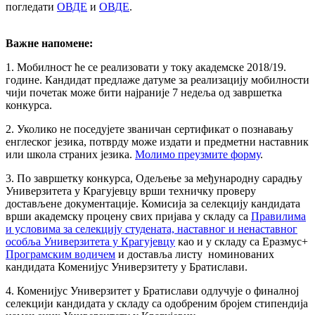
погледати
ОВДЕ
и
ОВДЕ
.
Важне напомене:
1. Мобилност ће се реализовати у току академске 2018/19.
године. Кандидат предлаже датуме за реализацију мобилности
чији почетак може бити најраније 7 недеља од завршетка
конкурса.
2. Уколико не поседујете званичан сертификат о познавању
енглеског језика, потврду може издати и предметни наставник
или школа страних језика.
Молимо преузмите форму
.
3. По завршетку конкурса, Одељење за међународну сарадњу
Универзитета у Крагујевцу врши техничку проверу
достављене документације. Комисија за селекцију кандидата
врши академску процену свих пријава у складу са
Правилима
и условима за селекцију студената, наставног и ненаставног
особља Универзитета у Крагујевцу
као и у складу са Еразмус+
Програмским водичем
и доставља листу номинованих
кандидата Коменијус Универзитету у Братислави.
4. Коменијус Универзитет у Братислави одлучује о финалној
селекцији кандидата у складу са одобреним бројем стипендија