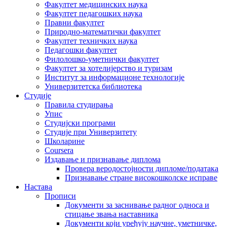
Факултет медицинских наука
Факултет педагошких наука
Правни факултет
Природно-математички факултет
Факултет техничких наука
Педагошки факултет
Филолошко-уметнички факултет
Факултет за хотелијерство и туризам
Институт за информационе технологије
Универзитетска библиотека
Студије
Правила студирања
Упис
Студијски програми
Студије при Универзитету
Школарине
Coursera
Издавање и признавање диплома
Провера веродостојности дипломе/података
Признавање стране високошколске исправе
Настава
Прописи
Документи за заснивање радног односа и
стицање звања наставника
Документи који уређују научне, уметничке,