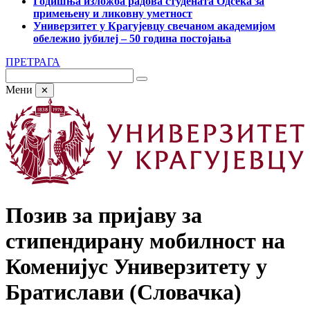
Годишња изложба радова студената Одсека за
примењену и ликовну уметност
Универзитет у Крагујевцу свечаном академијом
обележио јубилеј – 50 година постојања
ПРЕТРАГА
Мени
✕
Позив за пријаву за
стипендирану мобилност на
Коменијус Универзитету у
Братислави (Словачка)