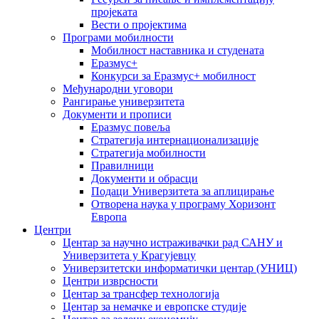
пројеката
Вести о пројектима
Програми мобилности
Мобилност наставника и студената
Еразмус+
Конкурси за Еразмус+ мобилност
Међународни уговори
Рангирање универзитета
Документи и прописи
Еразмус повеља
Стратегија интернационализације
Стратегија мобилности
Правилници
Документи и обрасци
Подаци Универзитета за аплицирање
Отворена наука у програму Хоризонт
Европа
Центри
Центар за научно истраживачки рад САНУ и
Универзитета у Крагујевцу
Универзитетски информатички центар (УНИЦ)
Центри изврсности
Центар за трансфер технологија
Центар за немачке и европске студије