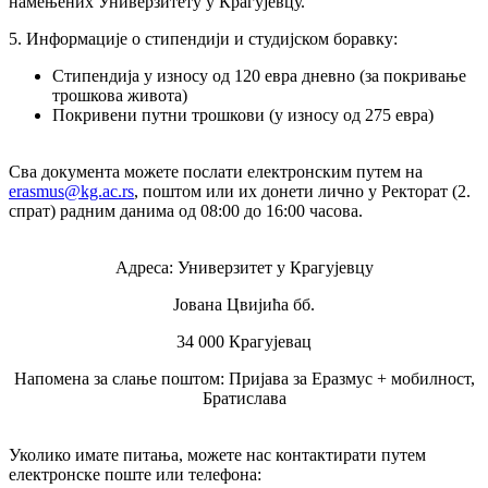
намењених Универзитету у Крагујевцу.
5. Информације о стипендији и студијском боравку:
Стипендија у износу од 120 евра дневно (за покривање
трошкова живота)
Покривени путни трошкови (у износу од 275 евра)
Сва документа можете послати електронским путем на
erasmus@kg.ac.rs
, поштом или их донети лично у Ректорат (2.
спрат) радним данима од 08:00 до 16:00 часова.
Адреса: Универзитет у Крагујевцу
Јована Цвијића бб.
34 000 Крагујевац
Напомена за слање поштом: Пријава за Еразмус + мобилност,
Братислава
Уколико имате питања, можете нас контактирати путем
електронске поште или телефона: