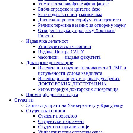
Упутство за навођење афилијације
Библиографске и цитатне базе
Базе података о истраживачима
Дигитални репозиторијум Универзитета
Рeчник термина везаних за отворену науку
Отворена наука у програму Хоризонт
Европа
Издавачка делатност
Универзитетски часописи
Издања Центра САНУ
Часописи — издања факултета
Докторске дисертације
Извештаји о научној заснованости ТЕМЕ и
испуњености услова кандидата
Извештаји за оцену и одбрану урађених
ДОКТОРСКИХ ДИСЕРТАЦИЈА
Репозиторијум докторских дисертација
Промоције доктора наука
Студенти
Зашто студирати на Универзитету у Крагујевцу
Студентски органи
Студент проректор
Студентски парламент
Студентске организације
Универзитетски спортски савез