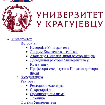
Универзитет
Историјат
Историјат Универзитета
Лицеум Књажевства сербског
Атанасије Николић, први ректор Лицеја
Досадашњи ректори Универзитета у
Крагујевцу
Професори емеритуси и Почасни доктори
наука
Акредитација
Ректорат
Ректорски колегијум
Секретаријат
Организациона шема
Локација
Органи Универзитета