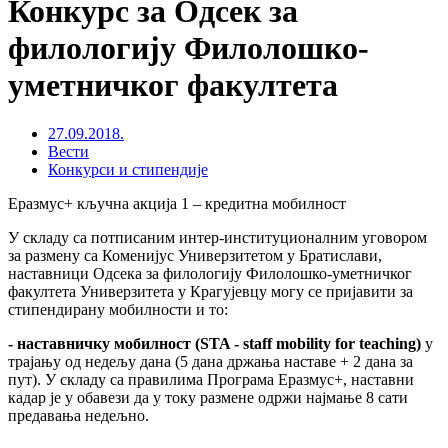
Конкурс за Одсек за
филологију Филолошко-
уметничког факултета
27.09.2018.
Вести
Конкурси и стипендије
Еразмус+ кључна акција 1 – кредитна мобилност
У складу са потписаним интер-институционалним уговором
за размену са Коменијус Универзитетом у Братислави,
наставници Одсека за филологију Филолошко-уметничког
факултета Универзитета у Крагујевцу могу се пријавити за
стипендирану мобилности и то:
-
наставничку мобилност (
STA
-
staff
mobility
for
teaching
)
у
трајању од недељу дана (5 дана држања наставе + 2 дана за
пут). У складу са правилима Програма Еразмус+, наставни
кадар је у обавези да у току размене одржи најмање 8 сати
предавања недељно.