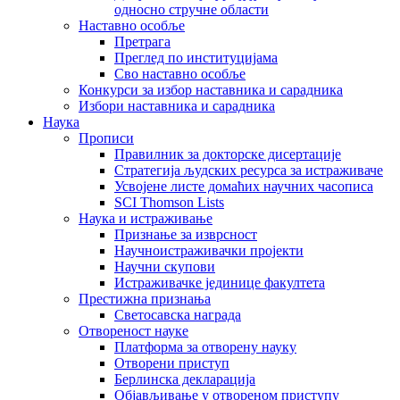
односно стручне области
Наставно особље
Претрага
Преглед по институцијама
Сво наставно особље
Конкурси за избор наставника и сарадника
Избори наставника и сарадника
Наука
Прописи
Правилник за докторске дисертације
Стратегија људских ресурса за истраживаче
Усвојене листе домаћих научних часописа
SCI Thomson Lists
Наука и истраживање
Признање за изврсност
Научноистраживачки пројекти
Научни скупови
Истраживачке јединице факултета
Престижна признања
Светосавска награда
Отвореност науке
Платформа за отворену науку
Отворени приступ
Берлинска декларација
Објављивање у отвореном приступу