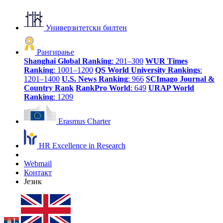
Универзитетски билтен
Рангирање
Shanghai Global Ranking
: 201–300
WUR Times
Ranking
: 1001–1200
QS World University Rankings
:
1201–1400
U.S. News Ranking
: 966
SCImago Journal &
Country Rank
RankPro World
: 649
URAP World
Ranking
: 1209
Erasmus Charter
HR Excellence in Research
Webmail
Контакт
Језик