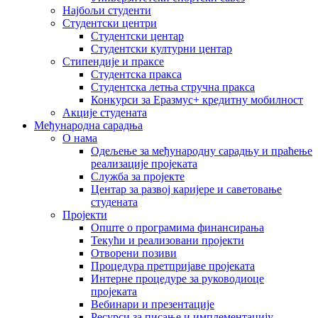
Најбољи студенти
Студентски центри
Студентски центар
Студентски културни центар
Стипендије и праксе
Студентска пракса
Студентска летња стручна пракса
Конкурси за Еразмус+ кредитну мобилност
Акције студената
Међународна сарадња
О нама
Одељење за међународну сарадњу и праћење
реализације пројеката
Служба за пројекте
Центар за развој каријере и саветовање
студената
Пројекти
Опште о програмима финансирања
Текући и реализовани пројекти
Отворени позиви
Процедура претпријаве пројеката
Интерне процедуре за руководиоце
пројеката
Вебинари и презентације
Ресурси за писање и имплементацију