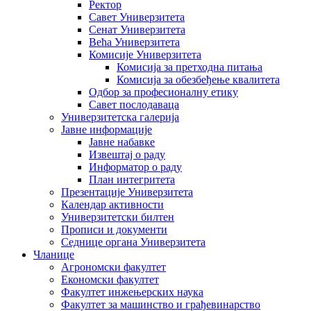
Ректор
Савет Универзитета
Сенат Универзитета
Већа Универзитета
Комисије Универзитета
Комисија за претходна питања
Комисија за обезбеђење квалитета
Одбор за професионалну етику
Савет послодаваца
Универзитетска галерија
Јавне информације
Јавне набавке
Извештај о раду
Информатор о раду
План интегритета
Презентације Универзитета
Календар активности
Универзитетски билтен
Прописи и документи
Седнице органа Универзитета
Чланице
Агрономски факултет
Економски факултет
Факултет инжењерских наука
Факултет за машинство и грађевинарство