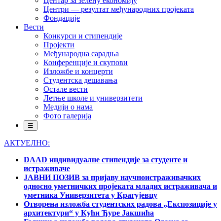
Центар за зелену економију
Центри — резултат међународних пројеката
Фондације
Вести
Конкурси и стипендије
Пројекти
Међународна сарадња
Конференције и скупови
Изложбе и концерти
Студентска дешавања
Остале вести
Летње школе и универзитети
Медији о нама
Фото галерија
☰
АКТУЕЛНО:
DAAD индивидуалне стипендије за студенте и
истраживаче
ЈАВНИ ПОЗИВ за пријаву научноистраживачких
односно уметничких пројеката младих истраживача и
уметника Универзитета у Крагујевцу
Отворена изложба студентских радова „Експозиције у
архитектури“ у Кући Ђуре Јакшића