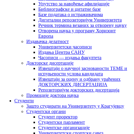
Упутство за навођење афилијације
Библиографске и цитатне базе
Базе података о истраживачима
Дигитални репозиторијум Универзитета
Рeчник термина везаних за отворену науку
Отворена наука у програму Хоризонт
Европа
Издавачка делатност
Универзитетски часописи
Издања Центра САНУ
Часописи — издања факултета
Докторске дисертације
Извештаји о научној заснованости ТЕМЕ и
испуњености услова кандидата
Извештаји за оцену и одбрану урађених
ДОКТОРСКИХ ДИСЕРТАЦИЈА
Репозиторијум докторских дисертација
Промоције доктора наука
Студенти
Зашто студирати на Универзитету у Крагујевцу
Студентски органи
Студент проректор
Студентски парламент
Студентске организације
Универзитетски спортски савез