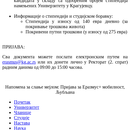
кандидата у складу са одобреним бројем стипендија
намењених Универзитету у Крагујевцу.
Информације о стипендији и студијском боравку:
Стипендија у износу од 140 евра дневно (за
покривање трошкова живота)
Покривени путни трошкови (у износу од 275 евра)
ПРИЈАВА:
Сва документа можете послати електронским путем на
erasmus@kg.ac.rs
или их донети лично у Ректорат (2. спрат)
радним данима од 09:00 до 15:00 часова.
Напомена за слање мејлом: Пријава за Еразмус+ мобилност,
Љубљана
Почетак
Универзитет
Чланице
Студије
Настава
Наука