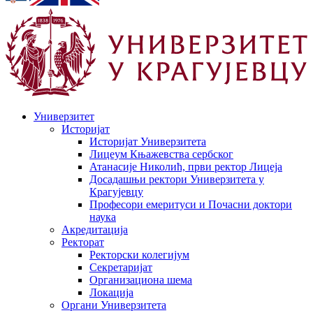
Универзитет
Историјат
Историјат Универзитета
Лицеум Књажевства сербског
Атанасије Николић, први ректор Лицеја
Досадашњи ректори Универзитета у
Крагујевцу
Професори емеритуси и Почасни доктори
наука
Акредитација
Ректорат
Ректорски колегијум
Секретаријат
Организациона шема
Локација
Органи Универзитета