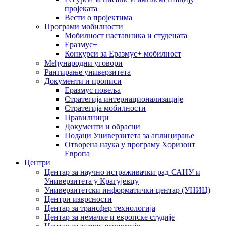
пројеката
Вести о пројектима
Програми мобилности
Мобилност наставника и студената
Еразмус+
Конкурси за Еразмус+ мобилност
Међународни уговори
Рангирање универзитета
Документи и прописи
Еразмус повеља
Стратегија интернационализације
Стратегија мобилности
Правилници
Документи и обрасци
Подаци Универзитета за аплицирање
Отворена наука у програму Хоризонт
Европа
Центри
Центар за научно истраживачки рад САНУ и
Универзитета у Крагујевцу
Универзитетски информатички центар (УНИЦ)
Центри изврсности
Центар за трансфер технологија
Центар за немачке и европске студије