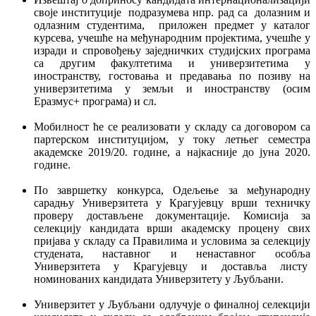
своје институције подразумева нпр. рад са долазним и
одлазним студентима, приложен предмет у каталог
курсева, учешће на међународним пројектима, учешће у
изради и спровођењу заједничких студијских програма
са другим факултетима и универзитетима у
иностранству, гостовања и предавања по позиву на
универзитетима у земљи и иностранству (осим
Еразмус+ програма) и сл.
Мобилност ће се реализовати у складу са договором са
партерском институцијом, у току летњег семестра
академске 2019/20. године, а најкасније до јуна 2020.
године.
По завршетку конкурса, Одељење за међународну
сарадњу Универзитета у Крагујевцу врши техничку
проверу достављене документације. Комисија за
селекцију кандидата врши академску процену свих
пријава у складу са Правилима и условима за селекцију
студената, наставног и ненаставног особља
Универзитета у Крагујевцу и доставља листу
номинованих кандидата Универзитету у Љубљани.
Универзитет у Љубљани одлучује о финалној селекцији