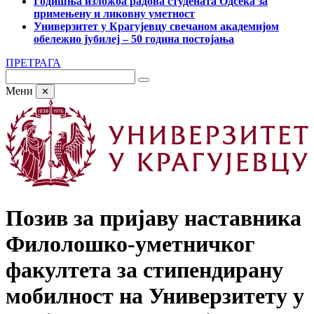
Годишња изложба радова студената Одсека за
примењену и ликовну уметност
Универзитет у Крагујевцу свечаном академијом
обележио јубилеј – 50 година постојања
ПРЕТРАГА
Мени
✕
Позив за пријаву наставника
Филолошко-уметничког
факултета за стипендирану
мобилност на Универзитету у