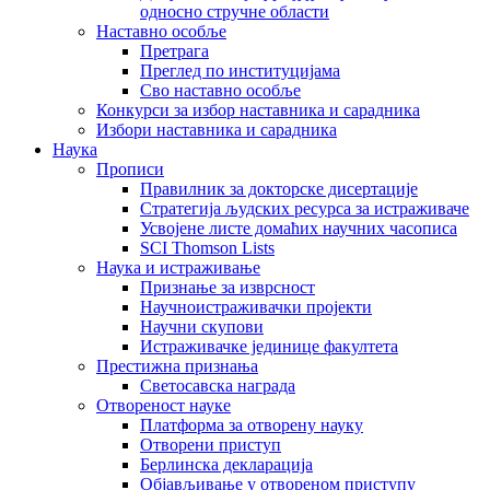
односно стручне области
Наставно особље
Претрага
Преглед по институцијама
Сво наставно особље
Конкурси за избор наставника и сарадника
Избори наставника и сарадника
Наука
Прописи
Правилник за докторске дисертације
Стратегија људских ресурса за истраживаче
Усвојене листе домаћих научних часописа
SCI Thomson Lists
Наука и истраживање
Признање за изврсност
Научноистраживачки пројекти
Научни скупови
Истраживачке јединице факултета
Престижна признања
Светосавска награда
Отвореност науке
Платформа за отворену науку
Отворени приступ
Берлинска декларација
Објављивање у отвореном приступу