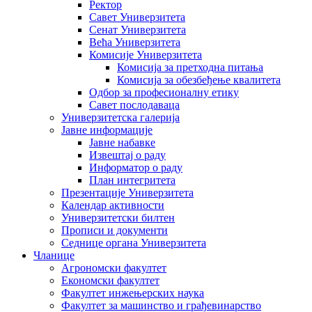
Ректор
Савет Универзитета
Сенат Универзитета
Већа Универзитета
Комисије Универзитета
Комисија за претходна питања
Комисија за обезбеђење квалитета
Одбор за професионалну етику
Савет послодаваца
Универзитетска галерија
Јавне информације
Јавне набавке
Извештај о раду
Информатор о раду
План интегритета
Презентације Универзитета
Календар активности
Универзитетски билтен
Прописи и документи
Седнице органа Универзитета
Чланице
Агрономски факултет
Економски факултет
Факултет инжењерских наука
Факултет за машинство и грађевинарство