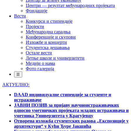
Центар за зелену економију
Центри — резултат међународних пројеката
Фондације
Вести
Конкурси и стипендије
Пројекти
Међународна сарадња
Конференције и скупови
Изложбе и концерти
Студентска дешавања
Остале вести
Летње школе и универзитети
Медији о нама
Фото галерија
☰
АКТУЕЛНО:
DAAD индивидуалне стипендије за студенте и
истраживаче
ЈАВНИ ПОЗИВ за пријаву научноистраживачких
односно уметничких пројеката младих истраживача и
уметника Универзитета у Крагујевцу
Отворена изложба студентских радова „Експозиције у
архитектури“ у Кући Ђуре Јакшића