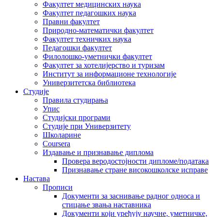
Факултет медицинских наука
Факултет педагошких наука
Правни факултет
Природно-математички факултет
Факултет техничких наука
Педагошки факултет
Филолошко-уметнички факултет
Факултет за хотелијерство и туризам
Институт за информационе технологије
Универзитетска библиотека
Студије
Правила студирања
Упис
Студијски програми
Студије при Универзитету
Школарине
Coursera
Издавање и признавање диплома
Провера веродостојности дипломе/података
Признавање стране високошколске исправе
Настава
Прописи
Документи за заснивање радног односа и
стицање звања наставника
Документи који уређују научне, уметничке,