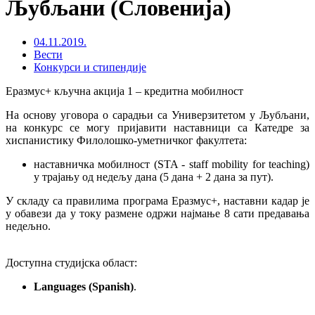
Љубљани (Словенија)
04.11.2019.
Вести
Конкурси и стипендије
Еразмус+ кључна акција 1 – кредитна мобилност
На основу уговора о сарадњи са Универзитетом у Љубљани,
на конкурс се могу пријавити наставници са Катедре за
хиспанистику Филолошко-уметничког факултета:
наставничка мобилност (STA - staff mobility for teaching)
у трајању од недељу дана (5 дана + 2 дана за пут).
У складу са правилима програма Еразмус+, наставни кадар је
у обавези да у току размене одржи најмање 8 сати предавања
недељно.
Доступна студијска област:
Languages (Spanish)
.