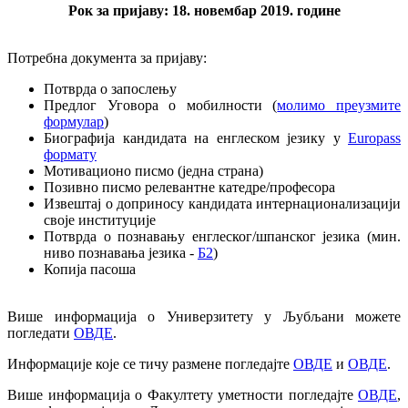
Рок за пријаву: 18. новембар 2019. године
Потребна документа за пријаву:
Потврда о запослењу
Предлог Уговора о мобилности (
молимо преузмите
формулар
)
Биографија кандидата на енглеском језику у
Europass
формату
Мотивационо писмо (једна страна)
Позивно писмо релевантне катедре/професора
Извештај о доприносу кандидата интернационализацији
своје институције
Потврда о познавању енглеског/шпанског језика (мин.
ниво познавања језика -
Б2
)
Копија пасоша
Више информација о Универзитету у Љубљани можете
погледати
ОВДЕ
.
Информације које се тичу размене погледајте
ОВДЕ
и
ОВДЕ
.
Више информација о Факултету уметности погледајте
ОВДЕ
,