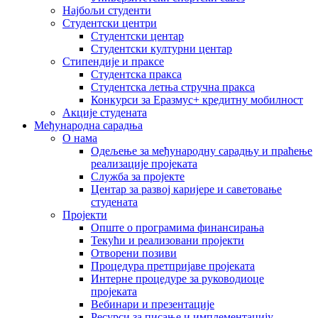
Најбољи студенти
Студентски центри
Студентски центар
Студентски културни центар
Стипендије и праксе
Студентска пракса
Студентска летња стручна пракса
Конкурси за Еразмус+ кредитну мобилност
Акције студената
Међународна сарадња
О нама
Одељење за међународну сарадњу и праћење
реализације пројеката
Служба за пројекте
Центар за развој каријере и саветовање
студената
Пројекти
Опште о програмима финансирања
Текући и реализовани пројекти
Отворени позиви
Процедура претпријаве пројеката
Интерне процедуре за руководиоце
пројеката
Вебинари и презентације
Ресурси за писање и имплементацију