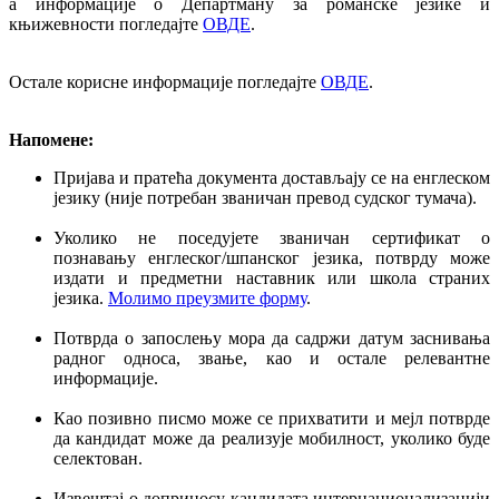
а информације о Департману за романске језике и
књижевности погледајте
ОВДЕ
.
Остале корисне информације погледајте
ОВДЕ
.
Напомене:
Пријава и пратећа документа достављају се на енглеском
језику (није потребан званичан превод судског тумача).
Уколико не поседујете званичан сертификат о
познавању енглеског/шпанског језика, потврду може
издати и предметни наставник или школа страних
језика.
Молимо преузмите форму
.
Потврда о запослењу мора да садржи датум заснивања
радног односа, звање, као и остале релевантне
информације.
Као позивно писмо може се прихватити и мејл потврде
да кандидат може да реализује мобилност, уколико буде
селектован.
Извештај о доприносу кандидата интернационализацији