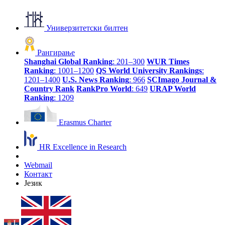
Универзитетски билтен
Рангирање
Shanghai Global Ranking
: 201–300
WUR Times
Ranking
: 1001–1200
QS World University Rankings
:
1201–1400
U.S. News Ranking
: 966
SCImago Journal &
Country Rank
RankPro World
: 649
URAP World
Ranking
: 1209
Erasmus Charter
HR Excellence in Research
Webmail
Контакт
Језик