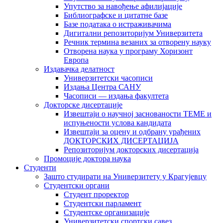
Упутство за навођење афилијације
Библиографске и цитатне базе
Базе података о истраживачима
Дигитални репозиторијум Универзитета
Рeчник термина везаних за отворену науку
Отворена наука у програму Хоризонт
Европа
Издавачка делатност
Универзитетски часописи
Издања Центра САНУ
Часописи — издања факултета
Докторске дисертације
Извештаји о научној заснованости ТЕМЕ и
испуњености услова кандидата
Извештаји за оцену и одбрану урађених
ДОКТОРСКИХ ДИСЕРТАЦИЈА
Репозиторијум докторских дисертација
Промоције доктора наука
Студенти
Зашто студирати на Универзитету у Крагујевцу
Студентски органи
Студент проректор
Студентски парламент
Студентске организације
Универзитетски спортски савез