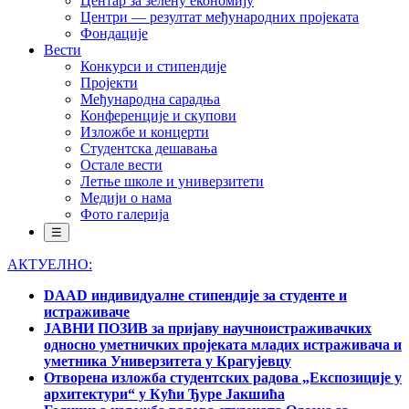
Центар за зелену економију
Центри — резултат међународних пројеката
Фондације
Вести
Конкурси и стипендије
Пројекти
Међународна сарадња
Конференције и скупови
Изложбе и концерти
Студентска дешавања
Остале вести
Летње школе и универзитети
Медији о нама
Фото галерија
☰
АКТУЕЛНО:
DAAD индивидуалне стипендије за студенте и
истраживаче
ЈАВНИ ПОЗИВ за пријаву научноистраживачких
односно уметничких пројеката младих истраживача и
уметника Универзитета у Крагујевцу
Отворена изложба студентских радова „Експозиције у
архитектури“ у Кући Ђуре Јакшића