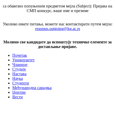
са обавезно попуњеним предметом мејла (Subject): Пријава на
СМП конкурс, ваше име и презиме
Уколико имате питања, можете нас контактирати путем мејла:
erasmus.outgoing@kg.ac.rs
Молимо све кандидате да испоштују техничке елементе за
достављање пријаве.
Почетак
Универзитет
Чланице
Студије
Настава
Наука
Студенти
Међународна сарадња
Центри
Вести