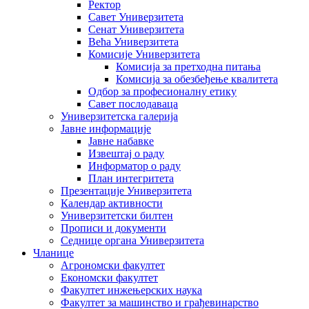
Ректор
Савет Универзитета
Сенат Универзитета
Већа Универзитета
Комисије Универзитета
Комисија за претходна питања
Комисија за обезбеђење квалитета
Одбор за професионалну етику
Савет послодаваца
Универзитетска галерија
Јавне информације
Јавне набавке
Извештај о раду
Информатор о раду
План интегритета
Презентације Универзитета
Календар активности
Универзитетски билтен
Прописи и документи
Седнице органа Универзитета
Чланице
Агрономски факултет
Економски факултет
Факултет инжењерских наука
Факултет за машинство и грађевинарство