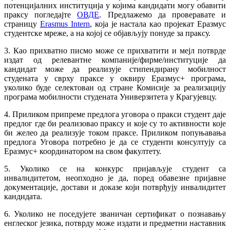
потенцијалних институција у којима кандидати могу обавити
праксу погледајте
ОВДЕ
. Предлажемо да проверавате и
страницу
Erasmus Intern
, која је настала као пројекат Еразмус
студентске мреже, а на којој се објављују понуде за праксу.
3. Као прихватно писмо може се прихватити и мејл потврде
издат од релевантне компаније/фирме/институције да
кандидат може да реализује стипендирану мобилност
студената у сврху праксе у оквиру Еразмус+ програма,
уколико буде селектован од стране Комисије за реализацију
програма мобилности студената Универзитета у Крагујевцу.
4. Приликом припреме предлога уговора о пракси студент даје
предлог где би реализовао праксу и које су то активности које
би желео да реализује током праксе. Приликом попуњавања
предлога Уговора потребно је да се студенти консултују са
Еразмус+ координатором на свом факултету.
5. Уколико се на конкурс пријављује студент са
инвалидитетом, неопходно је да, поред обавезне пријавне
документације, достави и доказе који потврђују инвалидитет
кандидата.
6. Уколико не поседујете званичан сертификат о познавању
енглеског језика, потврду може издати и предметни наставник