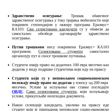
Здравствено осигурање
: Трошак обавезног
здравственог осигурања у току трајања мобилности није
покривен стипендијом у оквиру програма Еразмус+
КА103.
Сви селектовани кандидати
су у обавези да
самостално обезбеде одговарајуће здравствено
осигурање.
Путни трошкови
нису покривени Еразмус+ КА103
програмом.
Селектовани студенти
самостално
организују пут и сносе трошкове путовања.
Студенти имају право на додатних 100 евра месечно као
додатак у виду подршке студентима који иду на праксу
Студенти који су у неповољном социоекономском
положају
имају
право на додатак
у износу од 200 евра
месечно. Услове за испуњење ове ставке погледајте
ОВДЕ
.
Само селектовани студенти
, који испуњавају
услове, прикупљаће неопходна документа.
Након селекције кандидата, уколико на праксу иде
студент који је припадник неповољне социо-економске