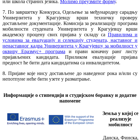
или школа страних језика.
Молимо преузмите форму
.
7. По завршетку Конкурса, Одељење за међународну сарадњу
Универзитета у Крагујевцу врши техничку проверу
достављене документације. Комисија за реализацију програма
мобилности студената Универзитета у Крагујевцу врши
академску процену свих пријава у складу са
Правилима и
условима за евалуацију и селекцију студената, наставног и
ненаставног кадра Универзитета у Крагујевцу за мобилност у
оквиру Еразмус+ програма
и прави коначну ранг листу
пријављених кандидата. Приликом евалуације пријава
предност ће бити дата кандидатима са инвалидитетом.
8. Пријаве које нису достављене до наведеног рока и/или су
непотпуне неће бити узете у разматрање.
Информације о стипендији и студијском боравку и додатне
напомене
Земља у којој се
реализује
мобилност
Данска, Финска,