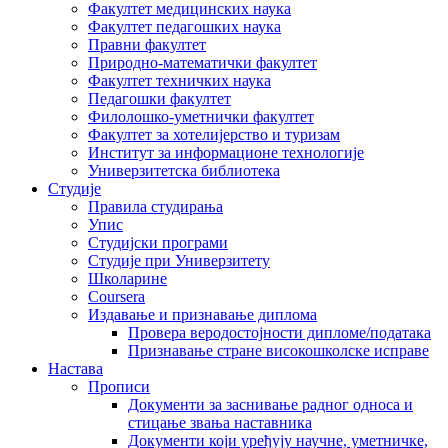
Факултет медицинских наука
Факултет педагошких наука
Правни факултет
Природно-математички факултет
Факултет техничких наука
Педагошки факултет
Филолошко-уметнички факултет
Факултет за хотелијерство и туризам
Институт за информационе технологије
Универзитетска библиотека
Студије
Правила студирања
Упис
Студијски програми
Студије при Универзитету
Школарине
Coursera
Издавање и признавање диплома
Провера веродостојности дипломе/података
Признавање стране високошколске исправе
Настава
Прописи
Документи за заснивање радног односа и
стицање звања наставника
Документи који уређују научне, уметничке,