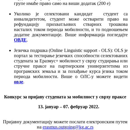
групе имаће право само на виши додатак (200 е)
Уколико је селектовани кандидат студент са
инвалидитетом, студент може остварити право на
рефундацију прихватљивих стварних трошкова
насталих током периода мобилности, и то подношењем
додатне документације. Више информација погледајте
ОВДЕ
.
Jезичка подршка (Online Linguistic support - OLS): OLS је
портал за тестирање језичких способности селектованих
студената за Еразмус+ мобилност у сврху студирања или
стручне праксе на партнерским универзитетима из
програмских земаља и за похађање курса језика током
периода мобилности. Више о ОЛС-у можете видети
овде
.
Конкурс за пријаву студената за мобилност у сврху праксе
13. јануар – 07. фебруар 2022.
Пријавну документацију можете послати електронским путем
на
erasmus.outgoing@kg.ac.rs