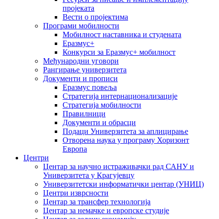
пројеката
Вести о пројектима
Програми мобилности
Мобилност наставника и студената
Еразмус+
Конкурси за Еразмус+ мобилност
Међународни уговори
Рангирање универзитета
Документи и прописи
Еразмус повеља
Стратегија интернационализације
Стратегија мобилности
Правилници
Документи и обрасци
Подаци Универзитета за аплицирање
Отворена наука у програму Хоризонт
Европа
Центри
Центар за научно истраживачки рад САНУ и
Универзитета у Крагујевцу
Универзитетски информатички центар (УНИЦ)
Центри изврсности
Центар за трансфер технологија
Центар за немачке и европске студије