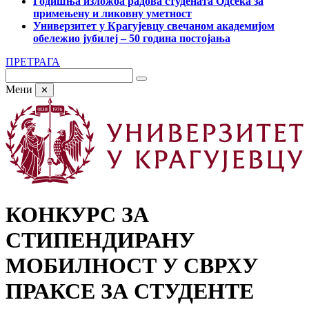
Годишња изложба радова студената Одсека за
примењену и ликовну уметност
Универзитет у Крагујевцу свечаном академијом
обележио јубилеј – 50 година постојања
ПРЕТРАГА
Мени
✕
КОНКУРС ЗА
СТИПЕНДИРАНУ
МОБИЛНОСТ У СВРХУ
ПРАКСЕ ЗА СТУДЕНТЕ