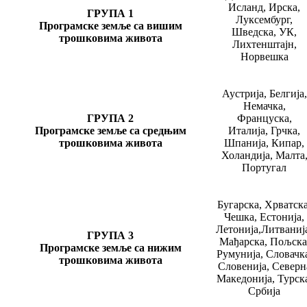
Исланд, Ирска,
ГРУПА 1
Луксембург,
Програмске земље са вишим
Шведска, УК,
трошковима живота
Лихтенштајн,
Норвешка
Аустрија, Белгија,
Немачка,
ГРУПА 2
Француска,
Програмске земље са средњим
Италија, Грчка,
трошковима живота
Шпанија, Кипар,
Холандија, Малта
Португал
Бугарска, Хрватска
Чешка, Естонија,
Летонија,Литваниј
ГРУПА 3
Мађарска, Пољска
Програмске земље са нижим
Румунија, Словачк
трошковима живота
Словенија, Северн
Македонија, Турск
Србија