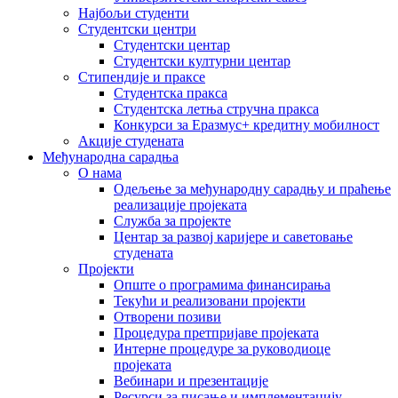
Најбољи студенти
Студентски центри
Студентски центар
Студентски културни центар
Стипендије и праксе
Студентска пракса
Студентска летња стручна пракса
Конкурси за Еразмус+ кредитну мобилност
Акције студената
Међународна сарадња
О нама
Одељење за међународну сарадњу и праћење
реализације пројеката
Служба за пројекте
Центар за развој каријере и саветовање
студената
Пројекти
Опште о програмима финансирања
Текући и реализовани пројекти
Отворени позиви
Процедура претпријаве пројеката
Интерне процедуре за руководиоце
пројеката
Вебинари и презентације
Ресурси за писање и имплементацију