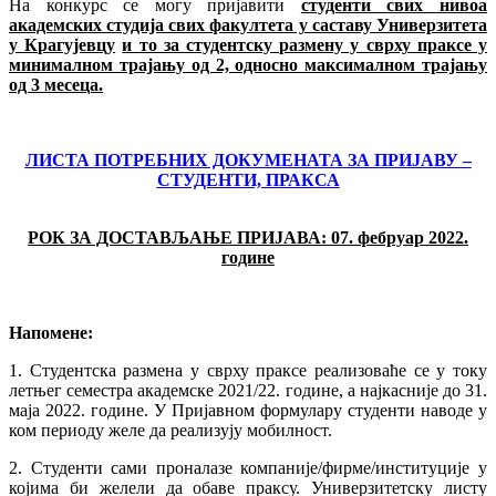
На конкурс се могу пријавити
студенти
свих нивоа
академских студија свих факултета у саставу Универзитета
у Крагујевцу
и то за студентску размену у сврху праксе у
минималном трајању од 2, односно максималном трајању
од 3 месеца.
ЛИСТА ПОТРЕБНИХ ДОКУМЕНАТА ЗА ПРИЈАВУ –
СТУДЕНТИ, ПРАКСА
РОК ЗА ДОСТАВЉАЊЕ ПРИЈАВА: 0
7.
фебруар 2022.
године
Напомене:
1. Студентска размена у сврху праксе реализоваће се у току
летњег семестра академске 2021/22. године, а најкасније до 31.
маја 2022. године. У Пријавном формулару студенти наводе у
ком периоду желе да реализују мобилност.
2. Студенти сами проналазе компаније/фирме/институције у
којима би желели да обаве праксу. Универзитетску листу