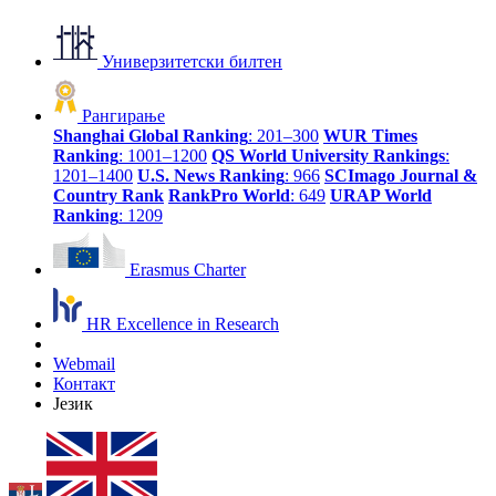
Универзитетски билтен
Рангирање
Shanghai Global Ranking
: 201–300
WUR Times
Ranking
: 1001–1200
QS World University Rankings
:
1201–1400
U.S. News Ranking
: 966
SCImago Journal &
Country Rank
RankPro World
: 649
URAP World
Ranking
: 1209
Erasmus Charter
HR Excellence in Research
Webmail
Контакт
Језик