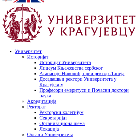
Универзитет
Историјат
Историјат Универзитета
Лицеум Књажевства сербског
Атанасије Николић, први ректор Лицеја
Досадашњи ректори Универзитета у
Крагујевцу
Професори емеритуси и Почасни доктори
наука
Акредитација
Ректорат
Ректорски колегијум
Секретаријат
Организациона шема
Локација
Органи Универзитета