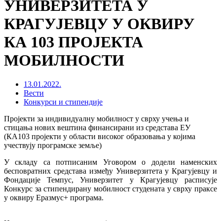
УНИВЕРЗИТЕТА У
КРАГУЈЕВЦУ У ОКВИРУ
КА 103 ПРОЈЕКТА
МОБИЛНОСТИ
13.01.2022.
Вести
Конкурси и стипендије
Пројекти за индивидуалну мобилност у сврху учења и
стицања нових вештина финансирани из средстава ЕУ
(КА103 пројекти у области високог образовања у којима
учествују програмске земље)
У складу са потписаним Уговором о додели наменских
бесповратних средстава између Универзитета у Крагујевцу и
Фондације Темпус, Универзитет у Крагујевцу расписује
Конкурс за стипендирану мобилност студената у сврху праксе
у оквиру Еразмус+ програма.