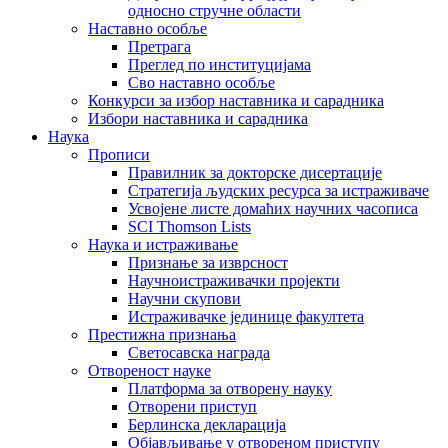
односно стручне области
Наставно особље
Претрага
Преглед по институцијама
Сво наставно особље
Конкурси за избор наставника и сарадника
Избори наставника и сарадника
Наука
Прописи
Правилник за докторске дисертације
Стратегија људских ресурса за истраживаче
Усвојене листе домаћих научних часописа
SCI Thomson Lists
Наука и истраживање
Признање за изврсност
Научноистраживачки пројекти
Научни скупови
Истраживачке јединице факултета
Престижна признања
Светосавска награда
Отвореност науке
Платформа за отворену науку
Отворени приступ
Берлинска декларација
Објављивање у отвореном приступу