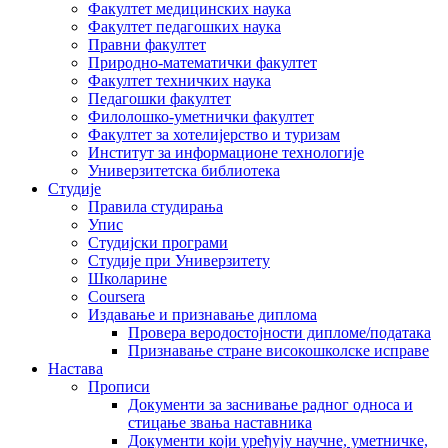
Факултет медицинских наука
Факултет педагошких наука
Правни факултет
Природно-математички факултет
Факултет техничких наука
Педагошки факултет
Филолошко-уметнички факултет
Факултет за хотелијерство и туризам
Институт за информационе технологије
Универзитетска библиотека
Студије
Правила студирања
Упис
Студијски програми
Студије при Универзитету
Школарине
Coursera
Издавање и признавање диплома
Провера веродостојности дипломе/података
Признавање стране високошколске исправе
Настава
Прописи
Документи за заснивање радног односа и
стицање звања наставника
Документи који уређују научне, уметничке,