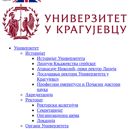
Универзитет
Историјат
Историјат Универзитета
Лицеум Књажевства сербског
Атанасије Николић, први ректор Лицеја
Досадашњи ректори Универзитета у
Крагујевцу
Професори емеритуси и Почасни доктори
наука
Акредитација
Ректорат
Ректорски колегијум
Секретаријат
Организациона шема
Локација
Органи Универзитета