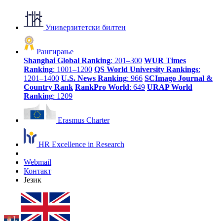
Универзитетски билтен
Рангирање
Shanghai Global Ranking
: 201–300
WUR Times
Ranking
: 1001–1200
QS World University Rankings
:
1201–1400
U.S. News Ranking
: 966
SCImago Journal &
Country Rank
RankPro World
: 649
URAP World
Ranking
: 1209
Erasmus Charter
HR Excellence in Research
Webmail
Контакт
Језик