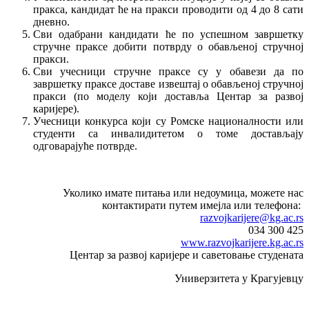
пракса, кандидат ће на пракси проводити од 4 до 8 сати
дневно.
Сви одабрани кандидати ће по успешном завршетку
стручне праксе добити потврду о обављеној стручној
пракси.
Сви учесници стручне праксе су у обавези да по
завршетку праксе доставе извештај о обављеној стручној
пракси (по моделу који доставља Центар за развој
каријере).
Учесници конкурса који су Ромске националности или
студенти са инвалидитетом о томе достављају
одговарајуће потврде.
Уколико имате питања или недоумица, можете нас
контактирати путем имејла или телефона:
razvojkarijere@kg.ac.rs
034 300 425
www.razvojkarijere.kg.ac.rs
Центар за развој каријере и саветовање студената
Универзитета у Крагујевцу