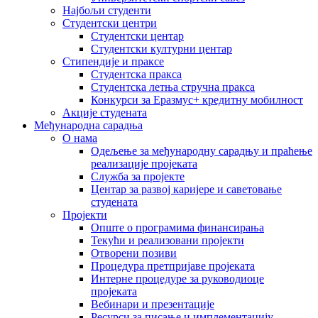
Најбољи студенти
Студентски центри
Студентски центар
Студентски културни центар
Стипендије и праксе
Студентска пракса
Студентска летња стручна пракса
Конкурси за Еразмус+ кредитну мобилност
Акције студената
Међународна сарадња
О нама
Одељење за међународну сарадњу и праћење
реализације пројеката
Служба за пројекте
Центар за развој каријере и саветовање
студената
Пројекти
Опште о програмима финансирања
Текући и реализовани пројекти
Отворени позиви
Процедура претпријаве пројеката
Интерне процедуре за руководиоце
пројеката
Вебинари и презентације
Ресурси за писање и имплементацију