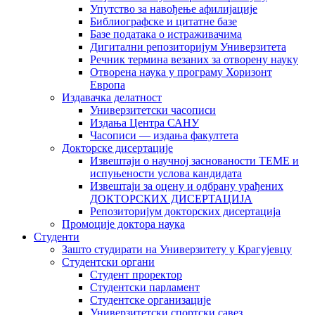
Упутство за навођење афилијације
Библиографске и цитатне базе
Базе података о истраживачима
Дигитални репозиторијум Универзитета
Рeчник термина везаних за отворену науку
Отворена наука у програму Хоризонт
Европа
Издавачка делатност
Универзитетски часописи
Издања Центра САНУ
Часописи — издања факултета
Докторске дисертације
Извештаји о научној заснованости ТЕМЕ и
испуњености услова кандидата
Извештаји за оцену и одбрану урађених
ДОКТОРСКИХ ДИСЕРТАЦИЈА
Репозиторијум докторских дисертација
Промоције доктора наука
Студенти
Зашто студирати на Универзитету у Крагујевцу
Студентски органи
Студент проректор
Студентски парламент
Студентске организације
Универзитетски спортски савез