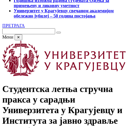
Годишња изложба радова студената Одсека за
примењену и ликовну уметност
Универзитет у Крагујевцу свечаном академијом
обележио јубилеј – 50 година постојања
ПРЕТРАГА
Мени
✕
Студентска летња стручна
пракса у сарадњи
Универзитета у Крагујевцу и
Института за јавно здравље