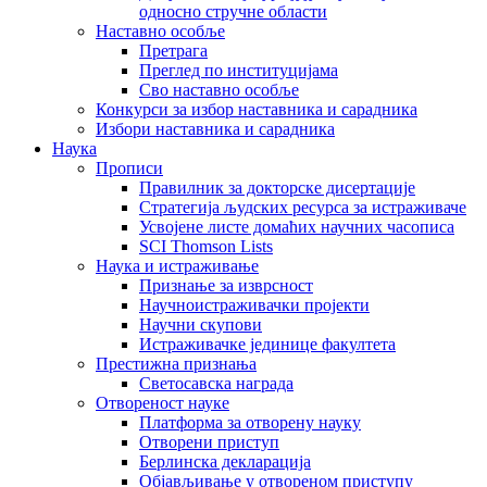
односно стручне области
Наставно особље
Претрага
Преглед по институцијама
Сво наставно особље
Конкурси за избор наставника и сарадника
Избори наставника и сарадника
Наука
Прописи
Правилник за докторске дисертације
Стратегија људских ресурса за истраживаче
Усвојене листе домаћих научних часописа
SCI Thomson Lists
Наука и истраживање
Признање за изврсност
Научноистраживачки пројекти
Научни скупови
Истраживачке јединице факултета
Престижна признања
Светосавска награда
Отвореност науке
Платформа за отворену науку
Отворени приступ
Берлинска декларација
Објављивање у отвореном приступу