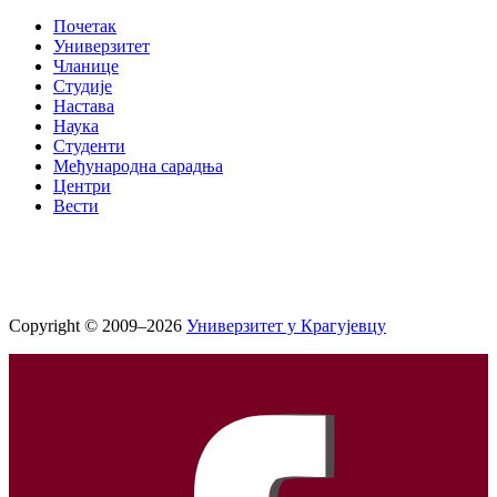
Почетак
Универзитет
Чланице
Студије
Настава
Наука
Студенти
Међународна сарадња
Центри
Вести
Copyright © 2009–2026
Универзитет у Крагујевцу