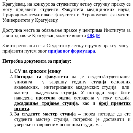
Крагујевац, на конкурс за студентску летњу стручну праксу се
могу пријавити студенти Факултета медицинских наука,
Природно-математичког факултета и Агрономског факултета
Универзитета у Крагујевцу.
Доступна места за обављање праксе у центрима Института за
јавно здравље Крагујевац можете видети
ОВДЕ
.
Заинтересовани се за Студентску летњу стручну праксу могу
пријавити путем овог
пријавног формулара
.
Потребна документа за пријаву:
CV
на српском језику
Потврда са факултета
да је студент/студенткиња
уписан/а у завршну годину студија основних
академских, интегрисаних академских студија или
мастер академских студија. У потврди мора бити
наведена
просечна оцена
остварена у току студија,
досадашње трајање студија
, као и
број пренетих
испита
.
За студенте мастер студија
– поред потврде да сте
студенти мастер студија, потребно је доставити и
уверење о завршеним основним студијама.