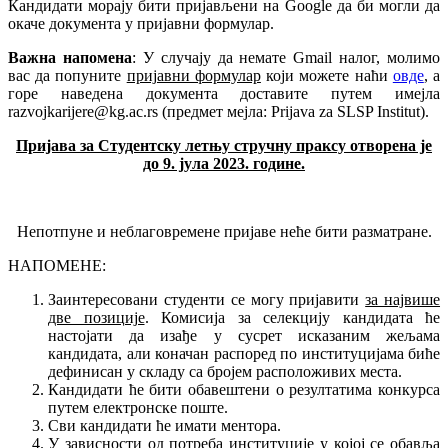
Кандидати морају бити пријављени на Google да би могли да
окаче документа у пријавни формулар.
Важна напомена
: У случају да немате Gmail налог, молимо
вас да попуните
пријавни формулар
који можете наћи
овде
, а
горе наведена документа доставите путем имејла
razvojkarijere@kg.ac.rs (предмет мејла: Prijava za SLSP Institut).
Пријава за Студентску летњу стручну праксу отворена је
до 9. јула 2023. године.
Непотпуне и неблаговремене пријаве неће бити разматране.
НАПОМЕНЕ:
Заинтересовани студенти се могу пријавити
за највише
две позиције
. Комисија за селекцију кандидата ће
настојати да изађе у сусрет исказаним жељама
кандидата, али коначан распоред по институцијама биће
дефинисан у складу са бројем расположивих места.
Кандидати ће бити обавештени о резултатима конкурса
путем електронске поште.
Сви кандидати ће имати ментора.
У зависности од потреба институције у којој се обавља