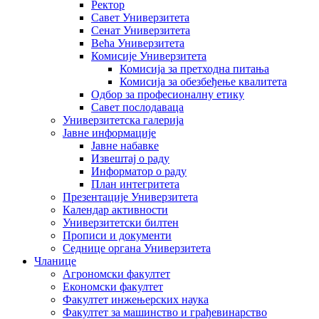
Ректор
Савет Универзитета
Сенат Универзитета
Већа Универзитета
Комисије Универзитета
Комисија за претходна питања
Комисија за обезбеђење квалитета
Одбор за професионалну етику
Савет послодаваца
Универзитетска галерија
Јавне информације
Јавне набавке
Извештај о раду
Информатор о раду
План интегритета
Презентације Универзитета
Календар активности
Универзитетски билтен
Прописи и документи
Седнице органа Универзитета
Чланице
Агрономски факултет
Економски факултет
Факултет инжењерских наука
Факултет за машинство и грађевинарство