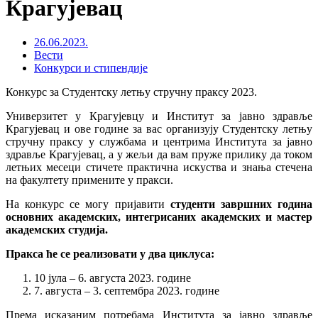
Крагујевац
26.06.2023.
Вести
Конкурси и стипендије
Конкурс за Студентску летњу стручну праксу 2023.
Универзитет у Крагујевцу и Институт за јавно здравље
Крагујевац и ове године за вас организују Студентску летњу
стручну праксу у службама и центрима Института за јавно
здравље Крагујевац, а у жељи да вам пруже прилику да током
летњих месеци стичете практична искуства и знања стечена
на факултету примените у пракси.
На конкурс се могу пријавити
студенти завршних година
основних академских, интегрисаних академских и мастер
академских студија.
Пракса ће се реализовати у два циклуса:
10 јула – 6. августа 2023. године
7. августа – 3. септембра 2023. године
Према исказаним потребама Института за јавно здравље