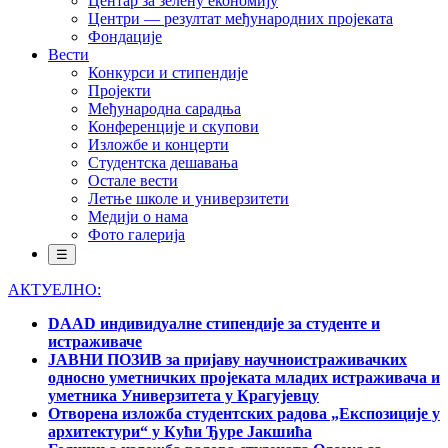
Центар за зелену економију
Центри — резултат међународних пројеката
Фондације
Вести
Конкурси и стипендије
Пројекти
Међународна сарадња
Конференције и скупови
Изложбе и концерти
Студентска дешавања
Остале вести
Летње школе и универзитети
Медији о нама
Фото галерија
☰
АКТУЕЛНО:
DAAD индивидуалне стипендије за студенте и
истраживаче
ЈАВНИ ПОЗИВ за пријаву научноистраживачких
односно уметничких пројеката младих истраживача и
уметника Универзитета у Крагујевцу
Отворена изложба студентских радова „Експозиције у
архитектури“ у Кући Ђуре Јакшића