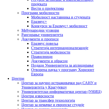
пројеката
Вести о пројектима
Програми мобилности
Мобилност наставника и студената
Еразмус+
Конкурси за Еразмус+ мобилност
Међународни уговори
Рангирање универзитета
Документи и прописи
Еразмус повеља
Стратегија интернационализације
Стратегија мобилности
Правилници
Документи и обрасци
Подаци Универзитета за аплицирање
Отворена наука у програму Хоризонт
Европа
Центри
Центар за научно истраживачки рад САНУ и
Универзитета у Крагујевцу
Универзитетски информатички центар (УНИЦ)
Центри изврсности
Центар за трансфер технологија
Центар за немачке и европске студије