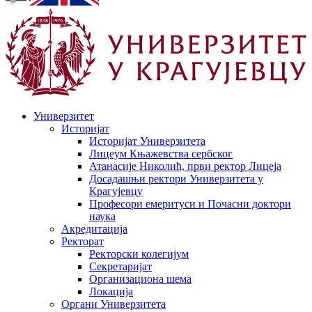
Универзитет
Историјат
Историјат Универзитета
Лицеум Књажевства сербског
Атанасије Николић, први ректор Лицеја
Досадашњи ректори Универзитета у
Крагујевцу
Професори емеритуси и Почасни доктори
наука
Акредитација
Ректорат
Ректорски колегијум
Секретаријат
Организациона шема
Локација
Органи Универзитета