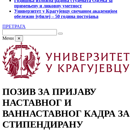
Годишња изложба радова студената Одсека за
примењену и ликовну уметност
Универзитет у Крагујевцу свечаном академијом
обележио јубилеј – 50 година постојања
ПРЕТРАГА
Мени
✕
ПОЗИВ ЗА ПРИЈАВУ
НАСТАВНОГ И
ВАННАСТАВНОГ КАДРА ЗА
СТИПЕНДИРАНУ