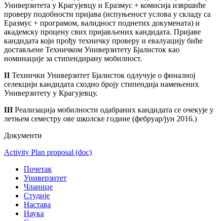
Универзитета у Крагујевцу и Еразмус + комисија извршиће
проверу подобности пријава (испуњеност услова у складу са
Еразмус + програмом, валидност поднетих докумената) и
академску процену свих пријављених кандидата. Пријаве
кандидата који прођу техничку проверу и евалуацију биће
достављене Техничком Универзитету Бјалисток као
номинације за стипендирану мобилност.
II
Технички Универзитет Бјалисток одлучује о финалној
селекцији кандидата сходно броју стипендија намењених
Универзитету у Крагујевцу.
III
Реализација мобилности одабраних кандидата се очекује у
летњем семестру ове школске године (фебруар/јун 2016.)
Документи
Activity Plan proposal
(doc)
Почетак
Универзитет
Чланице
Студије
Настава
Наука