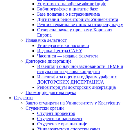
Упутство за навођење афилијације
Библиографске и цитатне базе
Базе података о истраживачима
Дигитални репозиторијум Универзитета
Рeчник термина везаних за отворену науку
Отворена наука у програму Хоризонт
Европа
Издавачка делатност
Универзитетски часописи
Издања Центра САНУ
Часописи — издања факултета
Докторске дисертације
Извештаји о научној заснованости ТЕМЕ и
испуњености услова кандидата
Извештаји за оцену и одбрану урађених
ДОКТОРСКИХ ДИСЕРТАЦИЈА
Репозиторијум докторских дисертација
Промоције доктора наука
Студенти
Зашто студирати на Универзитету у Крагујевцу
Студентски органи
Студент проректор
Студентски парламент
Студентске организације
Универзитетски спортски савез