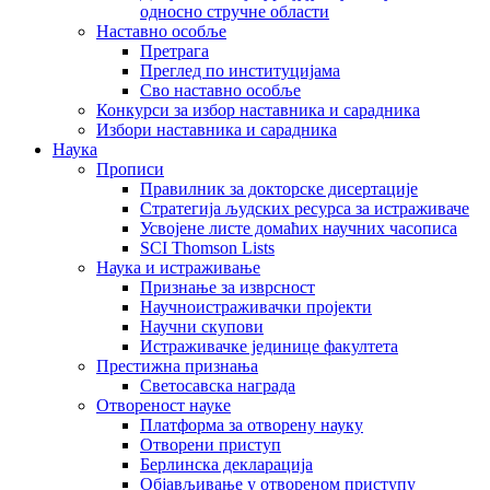
односно стручне области
Наставно особље
Претрага
Преглед по институцијама
Сво наставно особље
Конкурси за избор наставника и сарадника
Избори наставника и сарадника
Наука
Прописи
Правилник за докторске дисертације
Стратегија људских ресурса за истраживаче
Усвојене листе домаћих научних часописа
SCI Thomson Lists
Наука и истраживање
Признање за изврсност
Научноистраживачки пројекти
Научни скупови
Истраживачке јединице факултета
Престижна признања
Светосавска награда
Отвореност науке
Платформа за отворену науку
Отворени приступ
Берлинска декларација
Објављивање у отвореном приступу