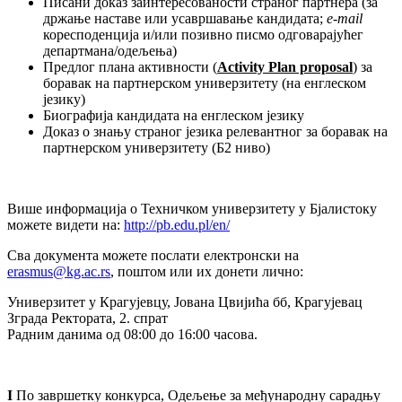
Писaни доказ заинтересованости страног партнера (за
држање наставе или усавршавање кандидата;
e-mail
коресподенција и/или позивно писмо одговарајућег
департмана/одељења)
Предлог плана активности (
Activity Plan proposal
) за
боравак на партнерском универзитету (на енглеском
језику)
Биографија кандидата на енглеском језику
Доказ о знању страног језика релевантног за боравак на
партнерском универзитету (Б2 ниво)
Више информација о Техничком универзитету у Бјалистоку
можете видети на:
http://pb.edu.pl/en/
Сва документа можете послати електронски на
erasmus@kg.ac.rs
, поштом или их донети лично:
Универзитет у Крагујевцу, Јована Цвијића бб, Крагујевац
Зграда Ректората, 2. спрат
Радним данима од 08:00 до 16:00 часова.
I
По завршетку конкурса, Одељење за међународну сарадњу