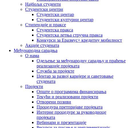
Најбољи студенти
Студентски центри
Студентски центар
Студентски културни центар
Стипендије и праксе
Студентска пракса
Студентска летња стручна пракса
Конкурси за Еразмус+ кредитну мобилност
Акције студената
Међународна сарадња
О нама
Одељење за међународну сарадњу и праћење
реализације пројеката
Служба за пројекте
Центар за развој каријере и саветовање
студената
Пројекти
Опште о програмима финансирања
Текући и реализовани пројекти
Отворени позиви
Процедура претпријаве пројеката
Интерне процедуре за руководиоце
пројеката
Вебинари и презентације
Ресурси за писање и имплементацију