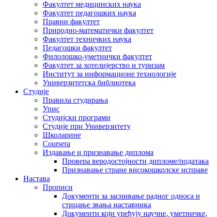
Факултет медицинских наука
Факултет педагошких наука
Правни факултет
Природно-математички факултет
Факултет техничких наука
Педагошки факултет
Филолошко-уметнички факултет
Факултет за хотелијерство и туризам
Институт за информационе технологије
Универзитетска библиотека
Студије
Правила студирања
Упис
Студијски програми
Студије при Универзитету
Школарине
Coursera
Издавање и признавање диплома
Провера веродостојности дипломе/података
Признавање стране високошколске исправе
Настава
Прописи
Документи за заснивање радног односа и
стицање звања наставника
Документи који уређују научне, уметничке,