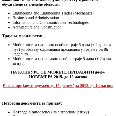
обухваћене су следеће области:
Engineering and Engineering Trades (Mechanics)
Business and Administration
Information and Communication Technologies
Architecture and Construction
Трајање мобилности:
Мобилност за наставно особље траје 5 дана (+ 2 дана за
пут) уз обавезу одржавања предавања у трајању од 8h
недељно.
Мобилност за ненаставно особље траје 5 дана (+ 2 дана
за пут).
НА КОНКУРС СЕ МОЖЕТЕ ПРИЈАВИТИ
до 27.
НОВЕМБРА
2015. до 1
2
часова
Рок за пријаву продужен до 15. децембра 2015. до 14 часова
Потребна документа за пријаву:
Потврда о запослењу (на енглеском језику)