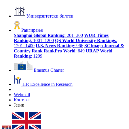
Универзитетски билтен
Рангирање
Shanghai Global Ranking
: 201–300
WUR Times
Ranking
: 1001–1200
QS World University Rankings
:
1201–1400
U.S. News Ranking
: 966
SCImago Journal &
Country Rank
RankPro World
: 649
URAP World
Ranking
: 1209
Erasmus Charter
HR Excellence in Research
Webmail
Контакт
Језик