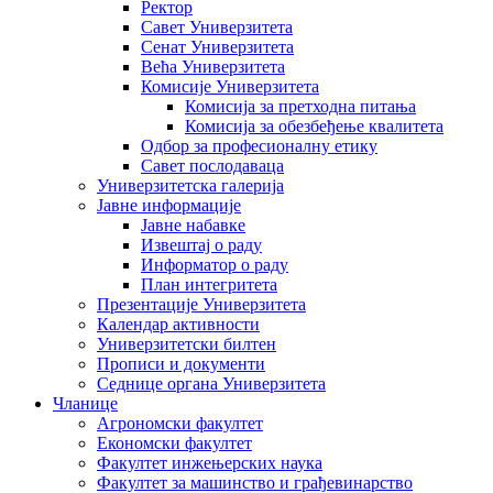
Ректор
Савет Универзитета
Сенат Универзитета
Већа Универзитета
Комисије Универзитета
Комисија за претходна питања
Комисија за обезбеђење квалитета
Одбор за професионалну етику
Савет послодаваца
Универзитетска галерија
Јавне информације
Јавне набавке
Извештај о раду
Информатор о раду
План интегритета
Презентације Универзитета
Календар активности
Универзитетски билтен
Прописи и документи
Седнице органа Универзитета
Чланице
Агрономски факултет
Економски факултет
Факултет инжењерских наука
Факултет за машинство и грађевинарство