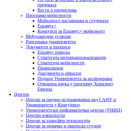
пројеката
Вести о пројектима
Програми мобилности
Мобилност наставника и студената
Еразмус+
Конкурси за Еразмус+ мобилност
Међународни уговори
Рангирање универзитета
Документи и прописи
Еразмус повеља
Стратегија интернационализације
Стратегија мобилности
Правилници
Документи и обрасци
Подаци Универзитета за аплицирање
Отворена наука у програму Хоризонт
Европа
Центри
Центар за научно истраживачки рад САНУ и
Универзитета у Крагујевцу
Универзитетски информатички центар (УНИЦ)
Центри изврсности
Центар за трансфер технологија
Центар за немачке и европске студије