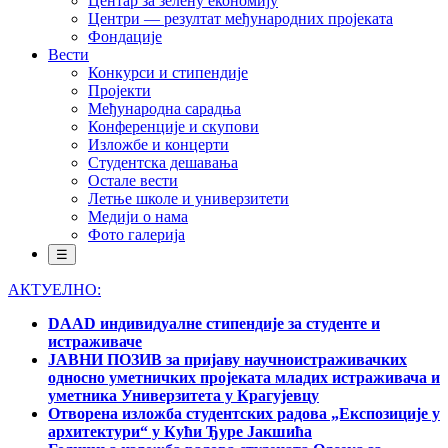
Центар за зелену економију
Центри — резултат међународних пројеката
Фондације
Вести
Конкурси и стипендије
Пројекти
Међународна сарадња
Конференције и скупови
Изложбе и концерти
Студентска дешавања
Остале вести
Летње школе и универзитети
Медији о нама
Фото галерија
☰
АКТУЕЛНО:
DAAD индивидуалне стипендије за студенте и
истраживаче
ЈАВНИ ПОЗИВ за пријаву научноистраживачких
односно уметничких пројеката младих истраживача и
уметника Универзитета у Крагујевцу
Отворена изложба студентских радова „Експозиције у
архитектури“ у Кући Ђуре Јакшића