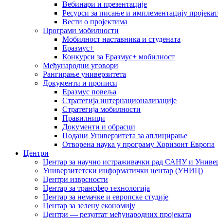
Вебинари и презентације
Ресурси за писање и имплементацију пројекат
Вести о пројектима
Програми мобилности
Мобилност наставника и студената
Еразмус+
Конкурси за Еразмус+ мобилност
Међународни уговори
Рангирање универзитета
Документи и прописи
Еразмус повеља
Стратегија интернационализације
Стратегија мобилности
Правилници
Документи и обрасци
Подаци Универзитета за аплицирање
Отворена наука у програму Хоризонт Европа
Центри
Центар за научно истраживачки рад САНУ и Универ
Универзитетски информатички центар (УНИЦ)
Центри изврсности
Центар за трансфер технологија
Центар за немачке и европске студије
Центар за зелену економију
Центри — резултат међународних пројеката