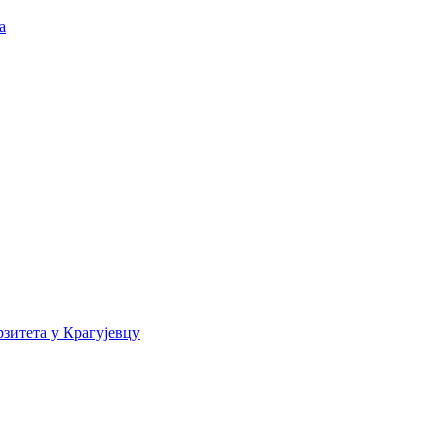
а
зитета у Крагујевцу