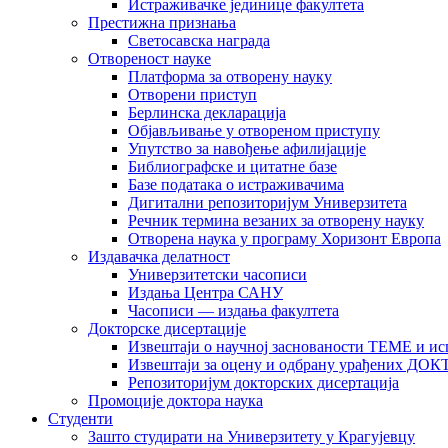
Истраживачке јединице факултета
Престижна признања
Светосавска награда
Отвореност науке
Платформа за отворену науку
Отворени приступ
Берлинска декларација
Објављивање у отвореном приступу
Упутство за навођење афилијације
Библиографске и цитатне базе
Базе података о истраживачима
Дигитални репозиторијум Универзитета
Рeчник термина везаних за отворену науку
Отворена наука у програму Хоризонт Европа
Издавачка делатност
Универзитетски часописи
Издања Центра САНУ
Часописи — издања факултета
Докторске дисертације
Извештаји о научној заснованости ТЕМЕ и ис
Извештаји за оцену и одбрану урађених
Репозиторијум докторских дисертација
Промоције доктора наука
Студенти
Зашто студирати на Универзитету у Крагујевцу