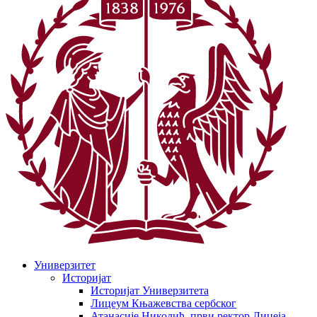
Универзитет
Историјат
Историјат Универзитета
Лицеум Књажевства сербског
Атанасије Николић, први ректор Лицеја