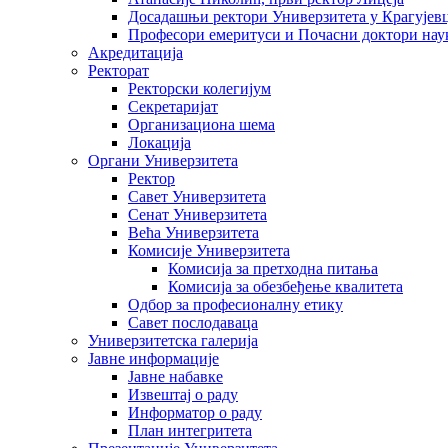
Досадашњи ректори Универзитета у Крагујев
Професори емеритуси и Почасни доктори нау
Акредитација
Ректорат
Ректорски колегијум
Секретаријат
Организациона шема
Локација
Органи Универзитета
Ректор
Савет Универзитета
Сенат Универзитета
Већа Универзитета
Комисије Универзитета
Комисија за претходна питања
Комисија за обезбеђење квалитета
Одбор за професионалну етику
Савет послодаваца
Универзитетска галерија
Јавне информације
Јавне набавке
Извештај о раду
Информатор о раду
План интегритета