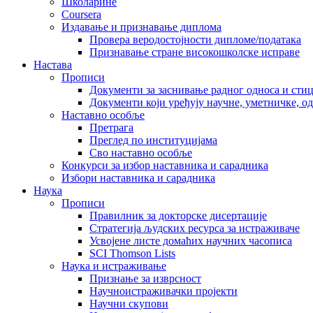
Школарине
Coursera
Издавање и признавање диплома
Провера веродостојности дипломе/података
Признавање стране високошколске исправе
Настава
Прописи
Документи за заснивање радног односа и сти
Документи који уређују научне, уметничке, о
Наставно особље
Претрага
Преглед по институцијама
Сво наставно особље
Конкурси за избор наставника и сарадника
Избори наставника и сарадника
Наука
Прописи
Правилник за докторске дисертације
Стратегија људских ресурса за истраживаче
Усвојене листе домаћих научних часописа
SCI Thomson Lists
Наука и истраживање
Признање за изврсност
Научноистраживачки пројекти
Научни скупови