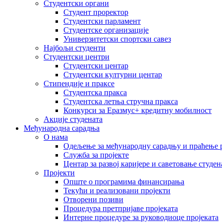
Студентски органи
Студент проректор
Студентски парламент
Студентске организације
Универзитетски спортски савез
Најбољи студенти
Студентски центри
Студентски центар
Студентски културни центар
Стипендије и праксе
Студентска пракса
Студентска летња стручна пракса
Конкурси за Еразмус+ кредитну мобилност
Акције студената
Међународна сарадња
О нама
Одељење за међународну сарадњу и праћење р
Служба за пројекте
Центар за развој каријере и саветовање студен
Пројекти
Опште о програмима финансирања
Текући и реализовани пројекти
Отворени позиви
Процедура претпријаве пројеката
Интерне процедуре за руководиоце пројеката