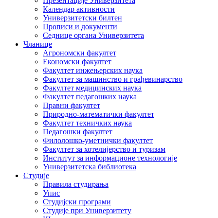
Презентације Универзитета
Календар активности
Универзитетски билтен
Прописи и документи
Седнице органа Универзитета
Чланице
Агрономски факултет
Економски факултет
Факултет инжењерских наука
Факултет за машинство и грађевинарство
Факултет медицинских наука
Факултет педагошких наука
Правни факултет
Природно-математички факултет
Факултет техничких наука
Педагошки факултет
Филолошко-уметнички факултет
Факултет за хотелијерство и туризам
Институт за информационе технологије
Универзитетска библиотека
Студије
Правила студирања
Упис
Студијски програми
Студије при Универзитету