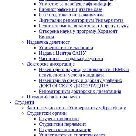
Упутство за навођење афилијације
Библиографске и цитатне базе
Базе података о истраживачима
Дигитални репозиторијум Универзитета
Рeчник термина везаних за отворену науку
Отворена наука у програму Хоризонт
Европа
Издавачка делатност
Универзитетски часописи
Издања Центра САНУ
Часописи — издања факултета
Докторске дисертације
Извештаји о научној заснованости ТЕМЕ и
испуњености услова кандидата
Извештаји за оцену и одбрану урађених
ДОКТОРСКИХ ДИСЕРТАЦИЈА
Репозиторијум докторских дисертација
Промоције доктора наука
Студенти
Зашто студирати на Универзитету у Крагујевцу
Студентски органи
Студент проректор
Студентски парламент
Студентске организације
Универзитетски спортски савез