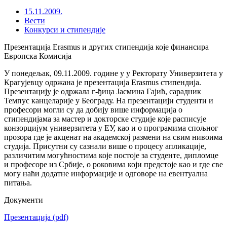
15.11.2009.
Вести
Конкурси и стипендије
Презентација Erasmus и других стипендија које финансира
Европска Комисија
У понедељак, 09.11.2009. године у у Ректорату Универзитета у
Крагујевцу одржана је презентација Erasmus стипендија.
Презентацију је одржала г-ђица Јасмина Гајић, сарадник
Темпус канцеларије у Београду. На презентацији студенти и
професори могли су да добију више информација о
стипендијама за мастер и докторске студије које расписује
конзорцијум универзитета у ЕУ, као и о програмима спољног
прозора где је акценат на академској размени на свим нивоима
студија. Присутни су сазнали више о процесу апликације,
различитим могућностима које постоје за студенте, дипломце
и професоре из Србије, о роковима који предстоје као и где све
могу наћи додатне информације и одговоре на евентуална
питања.
Документи
Презентација
(pdf)