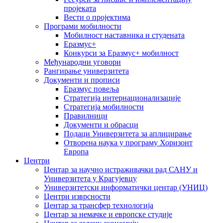
пројеката
Вести о пројектима
Програми мобилности
Мобилност наставника и студената
Еразмус+
Конкурси за Еразмус+ мобилност
Међународни уговори
Рангирање универзитета
Документи и прописи
Еразмус повеља
Стратегија интернационализације
Стратегија мобилности
Правилници
Документи и обрасци
Подаци Универзитета за аплицирање
Отворена наука у програму Хоризонт
Европа
Центри
Центар за научно истраживачки рад САНУ и
Универзитета у Крагујевцу
Универзитетски информатички центар (УНИЦ)
Центри изврсности
Центар за трансфер технологија
Центар за немачке и европске студије