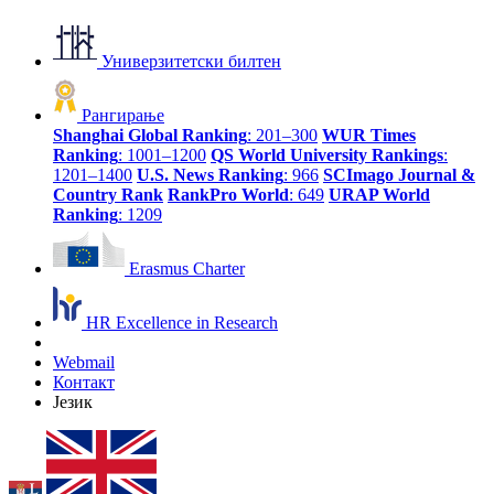
Универзитетски билтен
Рангирање
Shanghai Global Ranking
: 201–300
WUR Times
Ranking
: 1001–1200
QS World University Rankings
:
1201–1400
U.S. News Ranking
: 966
SCImago Journal &
Country Rank
RankPro World
: 649
URAP World
Ranking
: 1209
Erasmus Charter
HR Excellence in Research
Webmail
Контакт
Језик