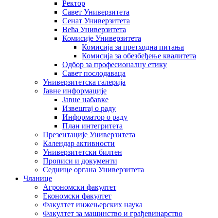
Ректор
Савет Универзитета
Сенат Универзитета
Већа Универзитета
Комисије Универзитета
Комисија за претходна питања
Комисија за обезбеђење квалитета
Одбор за професионалну етику
Савет послодаваца
Универзитетска галерија
Јавне информације
Јавне набавке
Извештај о раду
Информатор о раду
План интегритета
Презентације Универзитета
Календар активности
Универзитетски билтен
Прописи и документи
Седнице органа Универзитета
Чланице
Агрономски факултет
Економски факултет
Факултет инжењерских наука
Факултет за машинство и грађевинарство