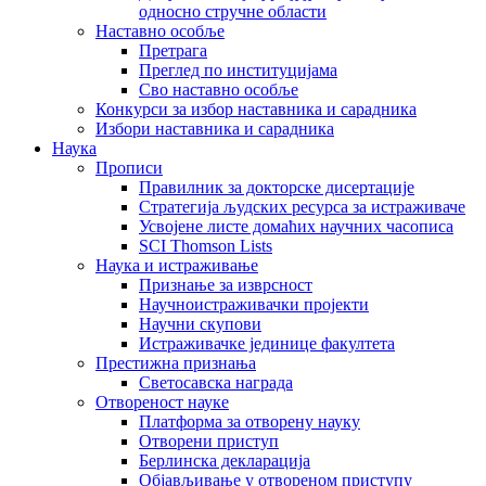
односно стручне области
Наставно особље
Претрага
Преглед по институцијама
Сво наставно особље
Конкурси за избор наставника и сарадника
Избори наставника и сарадника
Наука
Прописи
Правилник за докторске дисертације
Стратегија људских ресурса за истраживаче
Усвојене листе домаћих научних часописа
SCI Thomson Lists
Наука и истраживање
Признање за изврсност
Научноистраживачки пројекти
Научни скупови
Истраживачке јединице факултета
Престижна признања
Светосавска награда
Отвореност науке
Платформа за отворену науку
Отворени приступ
Берлинска декларација
Објављивање у отвореном приступу