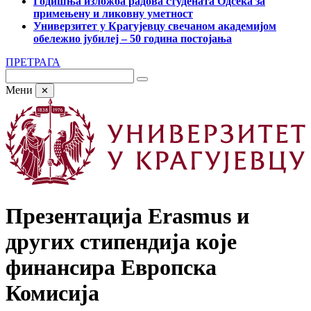
Годишња изложба радова студената Одсека за
примењену и ликовну уметност
Универзитет у Крагујевцу свечаном академијом
обележио јубилеј – 50 година постојања
ПРЕТРАГА
Мени
✕
Презентација Erasmus и
других стипендија које
финансира Европска
Комисија