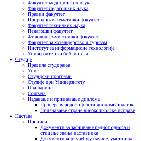
Факултет медицинских наука
Факултет педагошких наука
Правни факултет
Природно-математички факултет
Факултет техничких наука
Педагошки факултет
Филолошко-уметнички факултет
Факултет за хотелијерство и туризам
Институт за информационе технологије
Универзитетска библиотека
Студије
Правила студирања
Упис
Студијски програми
Студије при Универзитету
Школарине
Coursera
Издавање и признавање диплома
Провера веродостојности дипломе/података
Признавање стране високошколске исправе
Настава
Прописи
Документи за заснивање радног односа и
стицање звања наставника
Документи који уређују научне, уметничке,