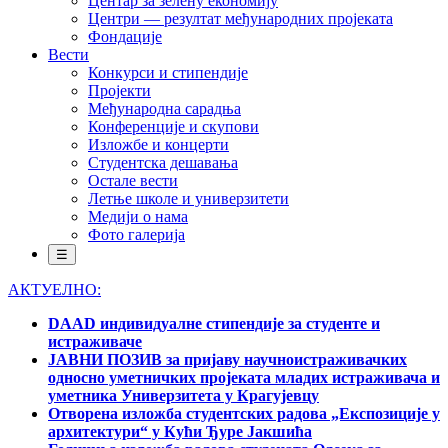
Центар за зелену економију
Центри — резултат међународних пројеката
Фондације
Вести
Конкурси и стипендије
Пројекти
Међународна сарадња
Конференције и скупови
Изложбе и концерти
Студентска дешавања
Остале вести
Летње школе и универзитети
Медији о нама
Фото галерија
☰
АКТУЕЛНО:
DAAD индивидуалне стипендије за студенте и
истраживаче
ЈАВНИ ПОЗИВ за пријаву научноистраживачких
односно уметничких пројеката младих истраживача и
уметника Универзитета у Крагујевцу
Отворена изложба студентских радова „Експозиције у
архитектури“ у Кући Ђуре Јакшића