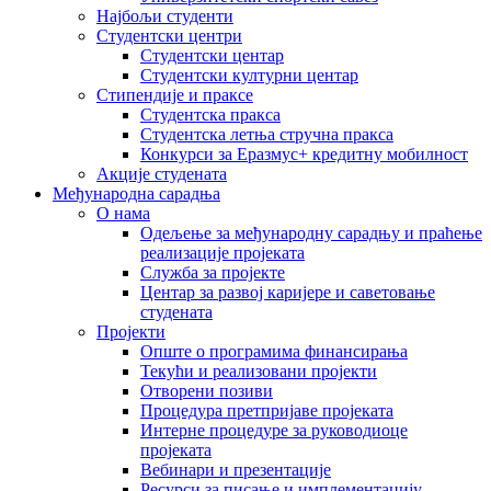
Најбољи студенти
Студентски центри
Студентски центар
Студентски културни центар
Стипендије и праксе
Студентска пракса
Студентска летња стручна пракса
Конкурси за Еразмус+ кредитну мобилност
Акције студената
Међународна сарадња
О нама
Одељење за међународну сарадњу и праћење
реализације пројеката
Служба за пројекте
Центар за развој каријере и саветовање
студената
Пројекти
Опште о програмима финансирања
Текући и реализовани пројекти
Отворени позиви
Процедура претпријаве пројеката
Интерне процедуре за руководиоце
пројеката
Вебинари и презентације
Ресурси за писање и имплементацију