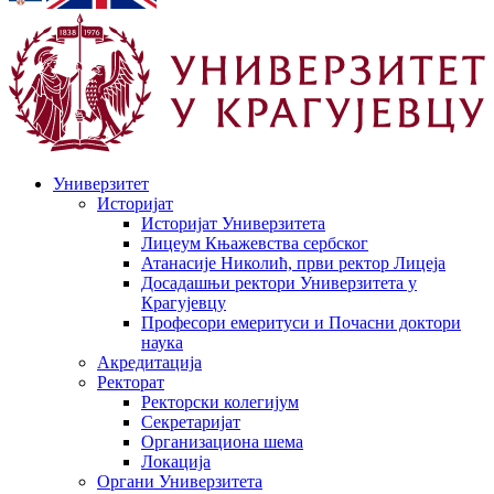
Универзитет
Историјат
Историјат Универзитета
Лицеум Књажевства сербског
Атанасије Николић, први ректор Лицеја
Досадашњи ректори Универзитета у
Крагујевцу
Професори емеритуси и Почасни доктори
наука
Акредитација
Ректорат
Ректорски колегијум
Секретаријат
Организациона шема
Локација
Органи Универзитета