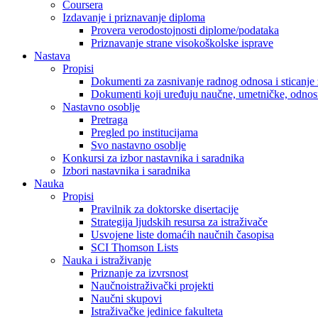
Coursera
Izdavanje i priznavanje diploma
Provera verodostojnosti diplome/podataka
Priznavanje strane visokoškolske isprave
Nastava
Propisi
Dokumenti za zasnivanje radnog odnosa i sticanje 
Dokumenti koji uređuju naučne, umetničke, odnosn
Nastavno osoblje
Pretraga
Pregled po institucijama
Svo nastavno osoblje
Konkursi za izbor nastavnika i saradnika
Izbori nastavnika i saradnika
Nauka
Propisi
Pravilnik za doktorske disertacije
Strategija ljudskih resursa za istraživače
Usvojene liste domaćih naučnih časopisa
SCI Thomson Lists
Nauka i istraživanje
Priznanje za izvrsnost
Naučnoistraživački projekti
Naučni skupovi
Istraživačke jedinice fakulteta