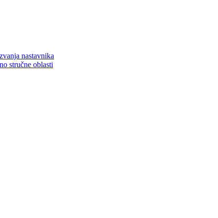
zvanja nastavnika
o stručne oblasti