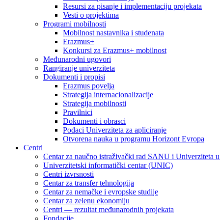
Resursi za pisanje i implementaciju projekata
Vesti o projektima
Programi mobilnosti
Mobilnost nastavnika i studenata
Erazmus+
Konkursi za Erazmus+ mobilnost
Međunarodni ugovori
Rangiranje univerziteta
Dokumenti i propisi
Erazmus povelja
Strategija internacionalizacije
Strategija mobilnosti
Pravilnici
Dokumenti i obrasci
Podaci Univerziteta za apliciranje
Otvorena nauka u programu Horizont Evropa
Centri
Centar za naučno istraživački rad SANU i Univerziteta 
Univerzitetski informatički centar (UNIC)
Centri izvrsnosti
Centar za transfer tehnologija
Centar za nemačke i evropske studije
Centar za zelenu ekonomiju
Centri — rezultat međunarodnih projekata
Fondacije