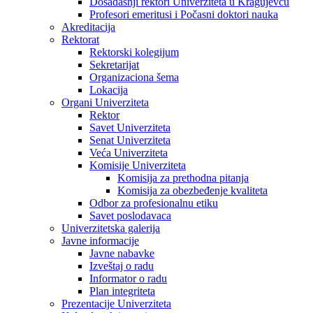
Dosadašnji rektori Univerziteta u Kragujevcu
Profesori emeritusi i Počasni doktori nauka
Akreditacija
Rektorat
Rektorski kolegijum
Sekretarijat
Organizaciona šema
Lokacija
Organi Univerziteta
Rektor
Savet Univerziteta
Senat Univerziteta
Veća Univerziteta
Komisije Univerziteta
Komisija za prethodna pitanja
Komisija za obezbeđenje kvaliteta
Odbor za profesionalnu etiku
Savet poslodavaca
Univerzitetska galerija
Javne informacije
Javne nabavke
Izveštaj o radu
Informator o radu
Plan integriteta
Prezentacije Univerziteta