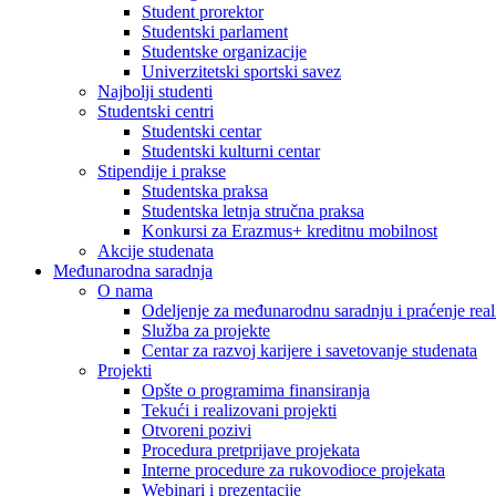
Student prorektor
Studentski parlament
Studentske organizacije
Univerzitetski sportski savez
Najbolji studenti
Studentski centri
Studentski centar
Studentski kulturni centar
Stipendije i prakse
Studentska praksa
Studentska letnja stručna praksa
Konkursi za Erazmus+ kreditnu mobilnost
Akcije studenata
Međunarodna saradnja
O nama
Odeljenje za međunarodnu saradnju i praćenje reali
Služba za projekte
Centar za razvoj karijere i savetovanje studenata
Projekti
Opšte o programima finansiranja
Tekući i realizovani projekti
Otvoreni pozivi
Procedura pretprijave projekata
Interne procedure za rukovodioce projekata
Webinari i prezentacije