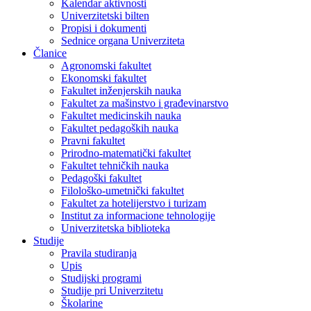
Kalendar aktivnosti
Univerzitetski bilten
Propisi i dokumenti
Sednice organa Univerziteta
Članice
Agronomski fakultet
Ekonomski fakultet
Fakultet inženjerskih nauka
Fakultet za mašinstvo i građevinarstvo
Fakultet medicinskih nauka
Fakultet pedagoških nauka
Pravni fakultet
Prirodno-matematički fakultet
Fakultet tehničkih nauka
Pedagoški fakultet
Filološko-umetnički fakultet
Fakultet za hotelijerstvo i turizam
Institut za informacione tehnologije
Univerzitetska biblioteka
Studije
Pravila studiranja
Upis
Studijski programi
Studije pri Univerzitetu
Školarine