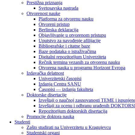
Prestižna priznanja
Svetosavska nagrada
Otvorenost nauke
Platforma za otvorenu nauku
Otvoreni pristup
Berlinska deklaracija
Objavljivanje u otvorenom pristupu
Uputstvo za navođenje afilijacije
Bibliografske i citatne baze
Baze podataka o istraživačima
Digitalni repozitorijum Univerziteta
Rečnik termina vezanih za otvorenu nauku
Otvorena nauka u programu Horizont Evropa
Izdavačka delatnost
Univerzitetski časopisi
Izdanja Centra SANU
Časopisi — izdanja fakulteta
Doktorske disertacije
Izveštaji o naučnoj zasnovanosti TEME i ispunjeno
Izveštaji za ocenu i odbranu urađenih DOKT
Repozitorijum doktorskih disertacija
Promocije doktora nauka
Studenti
Zašto studirati na Univerzitetu u Kragujevcu
Studentski organi