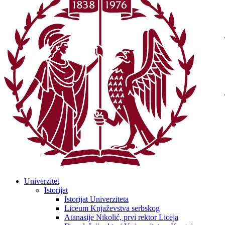
Univerzitet
Istorijat
Istorijat Univerziteta
Liceum Knjaževstva serbskog
Atanasije Nikolić, prvi rektor Liceja