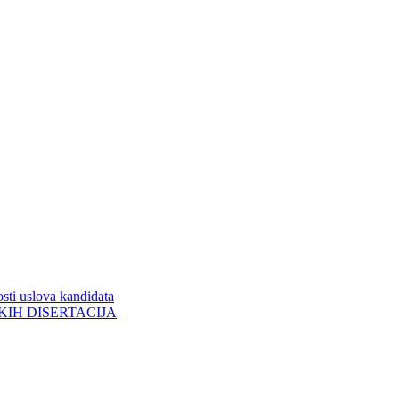
sti uslova kandidata
ORSKIH DISERTACIJA