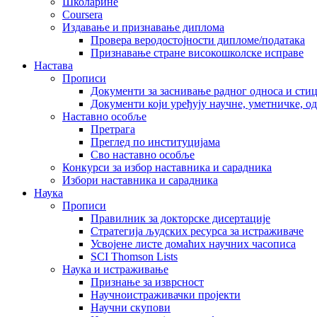
Школарине
Coursera
Издавање и признавање диплома
Провера веродостојности дипломе/података
Признавање стране високошколске исправе
Настава
Прописи
Документи за заснивање радног односа и сти
Документи који уређују научне, уметничке, о
Наставно особље
Претрага
Преглед по институцијама
Сво наставно особље
Конкурси за избор наставника и сарадника
Избори наставника и сарадника
Наука
Прописи
Правилник за докторске дисертације
Стратегија људских ресурса за истраживаче
Усвојене листе домаћих научних часописа
SCI Thomson Lists
Наука и истраживање
Признање за изврсност
Научноистраживачки пројекти
Научни скупови