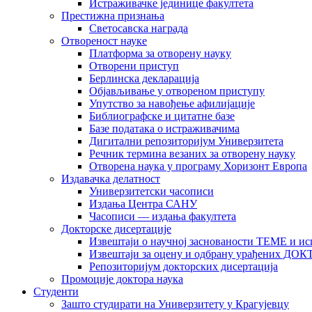
Истраживачке јединице факултета
Престижна признања
Светосавска награда
Отвореност науке
Платформа за отворену науку
Отворени приступ
Берлинска декларација
Објављивање у отвореном приступу
Упутство за навођење афилијације
Библиографске и цитатне базе
Базе података о истраживачима
Дигитални репозиторијум Универзитета
Рeчник термина везаних за отворену науку
Отворена наука у програму Хоризонт Европа
Издавачка делатност
Универзитетски часописи
Издања Центра САНУ
Часописи — издања факултета
Докторске дисертације
Извештаји о научној заснованости ТЕМЕ и ис
Извештаји за оцену и одбрану урађених
Репозиторијум докторских дисертација
Промоције доктора наука
Студенти
Зашто студирати на Универзитету у Крагујевцу