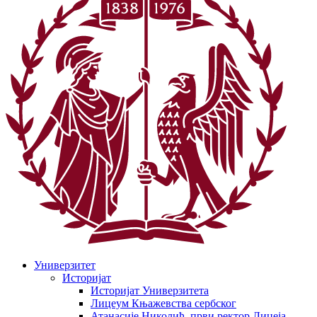
Универзитет
Историјат
Историјат Универзитета
Лицеум Књажевства сербског
Атанасије Николић, први ректор Лицеја