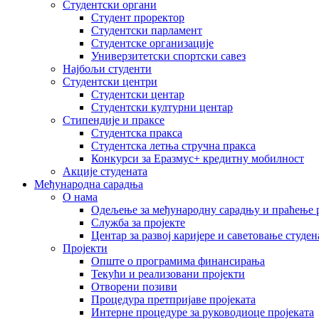
Студентски органи
Студент проректор
Студентски парламент
Студентске организације
Универзитетски спортски савез
Најбољи студенти
Студентски центри
Студентски центар
Студентски културни центар
Стипендије и праксе
Студентска пракса
Студентска летња стручна пракса
Конкурси за Еразмус+ кредитну мобилност
Акције студената
Међународна сарадња
О нама
Одељење за међународну сарадњу и праћење р
Служба за пројекте
Центар за развој каријере и саветовање студен
Пројекти
Опште о програмима финансирања
Текући и реализовани пројекти
Отворени позиви
Процедура претпријаве пројеката
Интерне процедуре за руководиоце пројеката