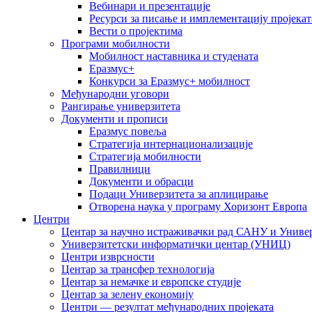
Вебинари и презентације
Ресурси за писање и имплементацију пројекат
Вести о пројектима
Програми мобилности
Мобилност наставника и студената
Еразмус+
Конкурси за Еразмус+ мобилност
Међународни уговори
Рангирање универзитета
Документи и прописи
Еразмус повеља
Стратегија интернационализације
Стратегија мобилности
Правилници
Документи и обрасци
Подаци Универзитета за аплицирање
Отворена наука у програму Хоризонт Европа
Центри
Центар за научно истраживачки рад САНУ и Универ
Универзитетски информатички центар (УНИЦ)
Центри изврсности
Центар за трансфер технологија
Центар за немачке и европске студије
Центар за зелену економију
Центри — резултат међународних пројеката