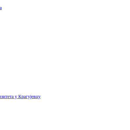
а
зитета у Крагујевцу