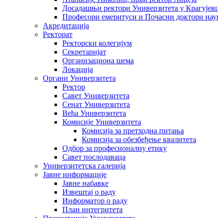
Досадашњи ректори Универзитета у Крагујев
Професори емеритуси и Почасни доктори нау
Акредитација
Ректорат
Ректорски колегијум
Секретаријат
Организациона шема
Локација
Органи Универзитета
Ректор
Савет Универзитета
Сенат Универзитета
Већа Универзитета
Комисије Универзитета
Комисија за претходна питања
Комисија за обезбеђење квалитета
Одбор за професионалну етику
Савет послодаваца
Универзитетска галерија
Јавне информације
Јавне набавке
Извештај о раду
Информатор о раду
План интегритета