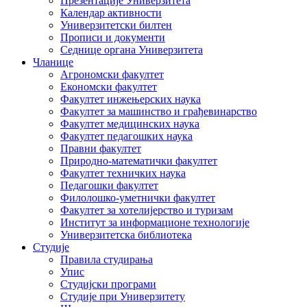
Презентације Универзитета
Календар активности
Универзитетски билтен
Прописи и документи
Седнице органа Универзитета
Чланице
Агрономски факултет
Економски факултет
Факултет инжењерских наука
Факултет за машинство и грађевинарство
Факултет медицинских наука
Факултет педагошких наука
Правни факултет
Природно-математички факултет
Факултет техничких наука
Педагошки факултет
Филолошко-уметнички факултет
Факултет за хотелијерство и туризам
Институт за информационе технологије
Универзитетска библиотека
Студије
Правила студирања
Упис
Студијски програми
Студије при Универзитету