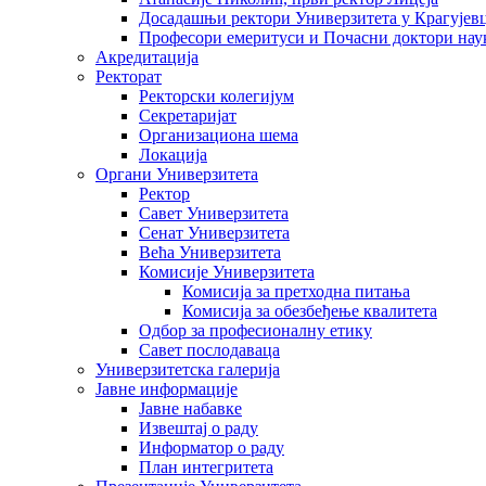
Досадашњи ректори Универзитета у Крагујев
Професори емеритуси и Почасни доктори нау
Акредитација
Ректорат
Ректорски колегијум
Секретаријат
Организациона шема
Локација
Органи Универзитета
Ректор
Савет Универзитета
Сенат Универзитета
Већа Универзитета
Комисије Универзитета
Комисија за претходна питања
Комисија за обезбеђење квалитета
Одбор за професионалну етику
Савет послодаваца
Универзитетска галерија
Јавне информације
Јавне набавке
Извештај о раду
Информатор о раду
План интегритета