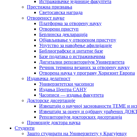
Истраживачке јединице факултета
Престижна признања
Светосавска награда
Отвореност науке
Платформа за отворену науку
Отворени приступ
Берлинска декларација
Објављивање у отвореном приступу
Упутство за навођење афилијације
Библиографске и цитатне базе
Базе података о истраживачима
Дигитални репозиторијум Универзитета
Рeчник термина везаних за отворену науку
Отворена наука у програму Хоризонт Европа
Издавачка делатност
Универзитетски часописи
Издања Центра САНУ
Часописи — издања факултета
Докторске дисертације
Извештаји о научној заснованости ТЕМЕ и ис
Извештаји за оцену и одбрану урађених
Репозиторијум докторских дисертација
Промоције доктора наука
Студенти
Зашто студирати на Универзитету у Крагујевцу