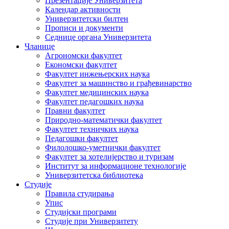
Презентације Универзитета
Календар активности
Универзитетски билтен
Прописи и документи
Седнице органа Универзитета
Чланице
Агрономски факултет
Економски факултет
Факултет инжењерских наука
Факултет за машинство и грађевинарство
Факултет медицинских наука
Факултет педагошких наука
Правни факултет
Природно-математички факултет
Факултет техничких наука
Педагошки факултет
Филолошко-уметнички факултет
Факултет за хотелијерство и туризам
Институт за информационе технологије
Универзитетска библиотека
Студије
Правила студирања
Упис
Студијски програми
Студије при Универзитету