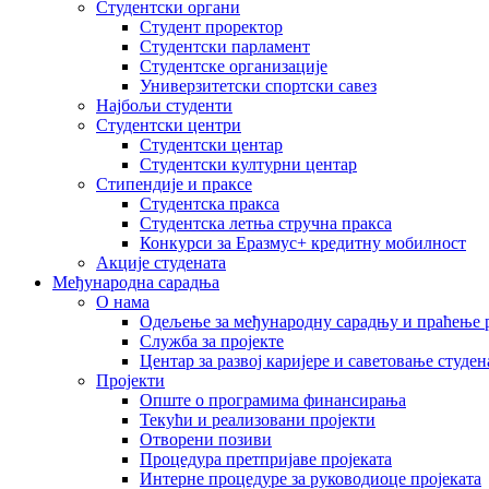
Студентски органи
Студент проректор
Студентски парламент
Студентске организације
Универзитетски спортски савез
Најбољи студенти
Студентски центри
Студентски центар
Студентски културни центар
Стипендије и праксе
Студентска пракса
Студентска летња стручна пракса
Конкурси за Еразмус+ кредитну мобилност
Акције студената
Међународна сарадња
О нама
Одељење за међународну сарадњу и праћење р
Служба за пројекте
Центар за развој каријере и саветовање студен
Пројекти
Опште о програмима финансирања
Текући и реализовани пројекти
Отворени позиви
Процедура претпријаве пројеката
Интерне процедуре за руководиоце пројеката