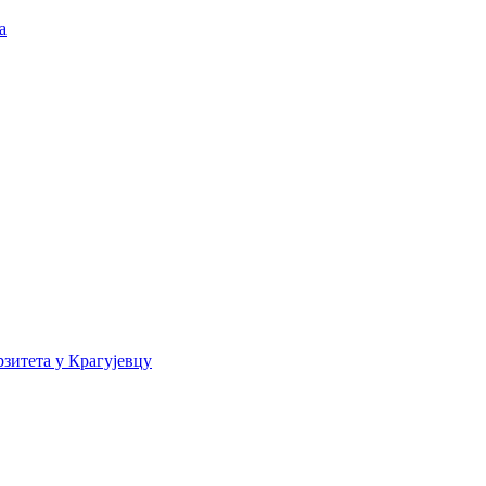
а
зитета у Крагујевцу