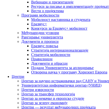
Вебинари и презентације
Ресурси за писање и имплементацију пројекат
Вести о пројектима
Програми мобилности
Мобилност наставника и студената
Еразмус+
Конкурси за Еразмус+ мобилност
Међународни уговори
Рангирање универзитета
Документи и прописи
Еразмус повеља
Стратегија интернационализације
Стратегија мобилности
Правилници
Документи и обрасци
Подаци Универзитета за аплицирање
Отворена наука у програму Хоризонт Европа
Центри
Центар за научно истраживачки рад САНУ и Универ
Универзитетски информатички центар (УНИЦ)
Центри изврсности
Центар за трансфер технологија
Центар за немачке и европске студије
Центар за зелену економију
Центри — резултат међународних пројеката