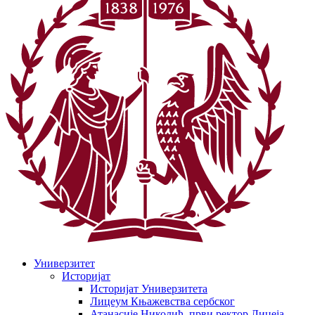
Универзитет
Историјат
Историјат Универзитета
Лицеум Књажевства сербског
Атанасије Николић, први ректор Лицеја