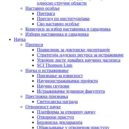
односно стручне области
Наставно особље
Претрага
Преглед по институцијама
Сво наставно особље
Конкурси за избор наставника и сарадника
Избори наставника и сарадника
Наука
Прописи
Правилник за докторске дисертације
Стратегија људских ресурса за истраживаче
Усвојене листе домаћих научних часописа
SCI Thomson Lists
Наука и истраживање
Признање за изврсност
Научноистраживачки пројекти
Научни скупови
Истраживачке јединице факултета
Престижна признања
Светосавска награда
Отвореност науке
Платформа за отворену науку
Отворени приступ
Берлинска декларација
Објављивање у отвореном приступу