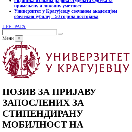
Годишња изложба радова студената Одсека за
примењену и ликовну уметност
Универзитет у Крагујевцу свечаном академијом
обележио јубилеј – 50 година постојања
ПРЕТРАГА
Мени
✕
ПОЗИВ ЗА ПРИЈАВУ
ЗАПОСЛЕНИХ ЗА
СТИПЕНДИРАНУ
МОБИЛНОСТ НА