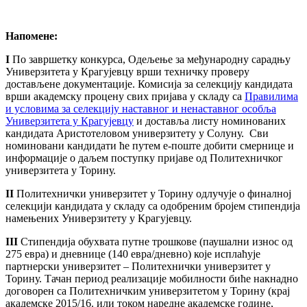
Напомене:
I
По завршетку конкурса, Одељење за међународну сарадњу
Универзитета у Крагујевцу врши техничку проверу
достављене документације. Комисија за селекцију кандидата
врши академску процену свих пријава у складу са
Правилима
и условима за селекцију наставног и ненаставног особља
Универзитета у Крагујевцу
и доставља листу номинованих
кандидата Аристотеловом универзитету у Солуну. Сви
номиновани кандидати ће путем е-поште добити смернице и
информације о даљем поступку пријаве од Политехничког
универзитета у Торину.
II
Политехнички универзитет у Торину одлучује о финалној
селекцији кандидата у складу са одобреним бројем стипендија
намењених Универзитету у Крагујевцу.
III
Стипендија обухвата путне трошкове (паушални износ од
275 евра) и дневнице (140 евра/дневно) које исплаћује
партнерски универзитет – Политехнички универзитет у
Торину. Тачан период реализације мобилности биће накнадно
договорен са Политехничким универзитетом у Торину (крај
академске 2015/16. или током наредне академске године,