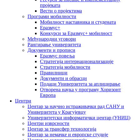
пројеката
Вести о пројектима
Програми мобилности
Мобилност наставника и студената
Еразмус+
Конкурси за Еразмус+ мобилност
Међународни уговори
Рангирање универзитета
Документи и прописи
Еразмус повеља
Стратегија интернационализације
Стратегија мобилности
Правилници
Документи и обрасци
Подаци Универзитета за аплицирање
Отворена наука у програму Хоризонт
Европа
Центри
Центар за научно истраживачки рад САНУ и
Универзитета у Крагујевцу
Универзитетски информатички центар (УНИЦ)
Центри изврсности
Центар за трансфер технологија
Центар за немачке и европске студије