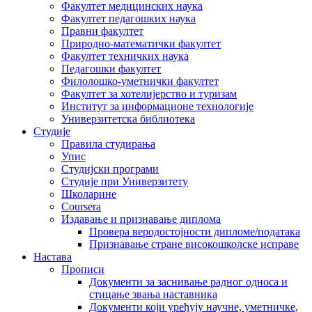
Факултет медицинских наука
Факултет педагошких наука
Правни факултет
Природно-математички факултет
Факултет техничких наука
Педагошки факултет
Филолошко-уметнички факултет
Факултет за хотелијерство и туризам
Институт за информационе технологије
Универзитетска библиотека
Студије
Правила студирања
Упис
Студијски програми
Студије при Универзитету
Школарине
Coursera
Издавање и признавање диплома
Провера веродостојности дипломе/података
Признавање стране високошколске исправе
Настава
Прописи
Документи за заснивање радног односа и
стицање звања наставника
Документи који уређују научне, уметничке,