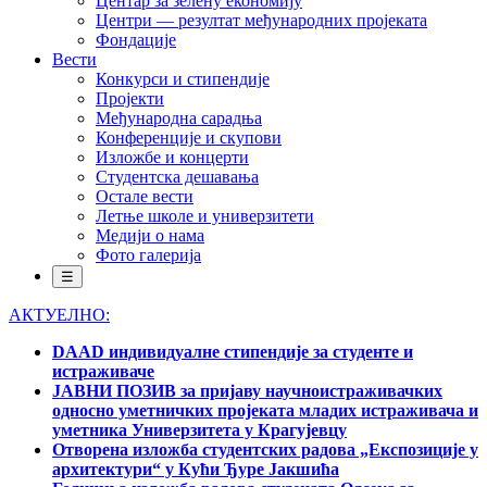
Центар за зелену економију
Центри — резултат међународних пројеката
Фондације
Вести
Конкурси и стипендије
Пројекти
Међународна сарадња
Конференције и скупови
Изложбе и концерти
Студентска дешавања
Остале вести
Летње школе и универзитети
Медији о нама
Фото галерија
☰
АКТУЕЛНО:
DAAD индивидуалне стипендије за студенте и
истраживаче
ЈАВНИ ПОЗИВ за пријаву научноистраживачких
односно уметничких пројеката младих истраживача и
уметника Универзитета у Крагујевцу
Отворена изложба студентских радова „Експозиције у
архитектури“ у Кући Ђуре Јакшића