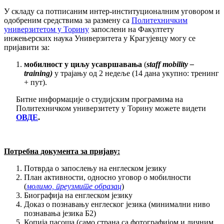
У складу са потписаним интер-институционалним уговором и
одобреним средствима за размену са
Политехничким
универзитетом у Торину
запослени на Факултету
инжењерских наука Универзитета у Крагујевцу могу се
пријавити за:
мобилност у циљу усавршавања
(
staff mobility –
t
raining
)
у трајању од 2 недеље (14 дана укупно: тренинг
+ пут).
Битне информације о студијским програмима на
Политехничком универзитету у Торину можете видети
ОВДЕ
.
Потребна документа за пријаву:
Потврда о запослењу на енглеском језику
План активности, односно уговор о мобилности
(
молимо, преузмите образац
)
Биографија на енглеском језику
Доказ о познавању енглеског језика (минимални ниво
познавања језика Б2)
Копија пасоша (само страна са фотографијом и личним