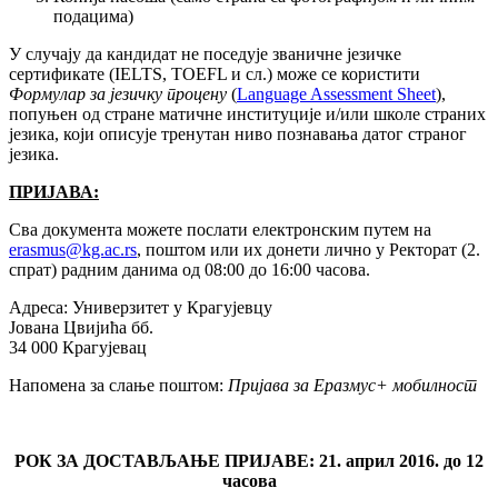
подацима)
У случају да кандидат не поседује званичне језичке
сертификате (IELTS, TOEFL и сл.) може се користити
Формулар за језичку процену
(
Language Assessment Sheet
),
попуњен од стране матичне институције и/или школе страних
језика, који описује тренутан ниво познавања датог страног
језика.
ПРИЈАВА:
Сва документа можете послати електронским путем на
erasmus@kg.ac.rs
, поштом или их донети лично у Ректорат (2.
спрат) радним данима од 08:00 до 16:00 часова.
Адреса: Универзитет у Крагујевцу
Јована Цвијића бб.
34 000 Крагујевац
Напомена за слање поштом:
Пријава за Еразмус+ мобилност
РОК ЗА ДОСТАВЉАЊЕ ПРИЈАВЕ: 21. април 2016. до 12
часова