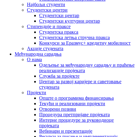
Најбољи студенти
Студентски центри
Студентски центар
Студентски културни центар
Стипендије и праксе
Студентска пракса
Студентска летња стручна пракса
Конкурси за Еразмус+ кредитну мобилност
Акције студената
Међународна сарадња
О нама
Одељење за међународну сарадњу и праћење
реализације пројеката
Служба за пројекте
Центар за развој каријере и саветовање
студената
Пројекти
Опште о програмима финансирања
Текући и реализовани пројекти
Отворени позиви
Процедура претпријаве пројеката
Интерне процедуре за руководиоце
пројеката
Вебинари и презентације
Ресурси за писање и имплементацију