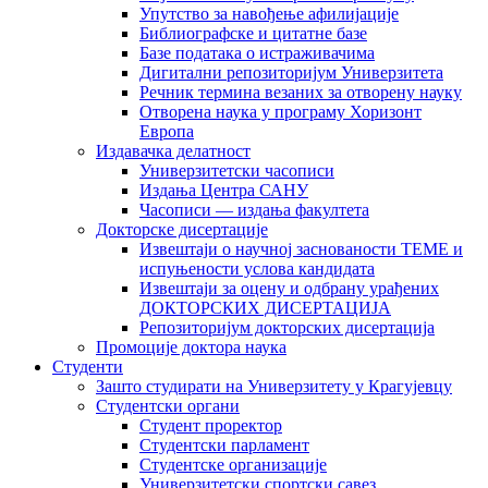
Упутство за навођење афилијације
Библиографске и цитатне базе
Базе података о истраживачима
Дигитални репозиторијум Универзитета
Рeчник термина везаних за отворену науку
Отворена наука у програму Хоризонт
Европа
Издавачка делатност
Универзитетски часописи
Издања Центра САНУ
Часописи — издања факултета
Докторске дисертације
Извештаји о научној заснованости ТЕМЕ и
испуњености услова кандидата
Извештаји за оцену и одбрану урађених
ДОКТОРСКИХ ДИСЕРТАЦИЈА
Репозиторијум докторских дисертација
Промоције доктора наука
Студенти
Зашто студирати на Универзитету у Крагујевцу
Студентски органи
Студент проректор
Студентски парламент
Студентске организације
Универзитетски спортски савез