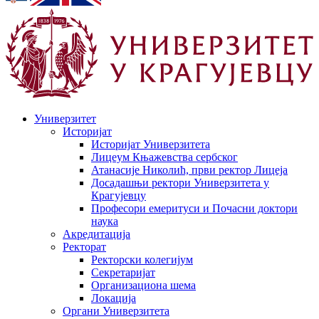
Универзитет
Историјат
Историјат Универзитета
Лицеум Књажевства сербског
Атанасије Николић, први ректор Лицеја
Досадашњи ректори Универзитета у
Крагујевцу
Професори емеритуси и Почасни доктори
наука
Акредитација
Ректорат
Ректорски колегијум
Секретаријат
Организациона шема
Локација
Органи Универзитета