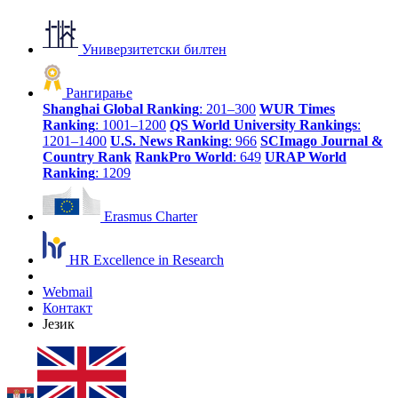
Универзитетски билтен
Рангирање
Shanghai Global Ranking
: 201–300
WUR Times
Ranking
: 1001–1200
QS World University Rankings
:
1201–1400
U.S. News Ranking
: 966
SCImago Journal &
Country Rank
RankPro World
: 649
URAP World
Ranking
: 1209
Erasmus Charter
HR Excellence in Research
Webmail
Контакт
Језик