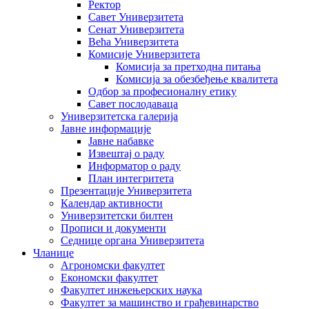
Ректор
Савет Универзитета
Сенат Универзитета
Већа Универзитета
Комисије Универзитета
Комисија за претходна питања
Комисија за обезбеђење квалитета
Одбор за професионалну етику
Савет послодаваца
Универзитетска галерија
Јавне информације
Јавне набавке
Извештај о раду
Информатор о раду
План интегритета
Презентације Универзитета
Календар активности
Универзитетски билтен
Прописи и документи
Седнице органа Универзитета
Чланице
Агрономски факултет
Економски факултет
Факултет инжењерских наука
Факултет за машинство и грађевинарство