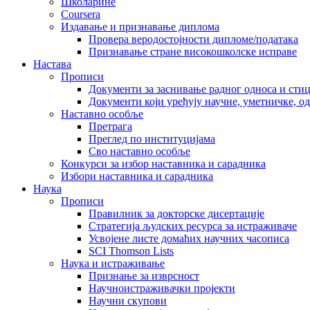
Школарине
Coursera
Издавање и признавање диплома
Провера веродостојности дипломе/података
Признавање стране високошколске исправе
Настава
Прописи
Документи за заснивање радног односа и сти
Документи који уређују научне, уметничке, о
Наставно особље
Претрага
Преглед по институцијама
Сво наставно особље
Конкурси за избор наставника и сарадника
Избори наставника и сарадника
Наука
Прописи
Правилник за докторске дисертације
Стратегија људских ресурса за истраживаче
Усвојене листе домаћих научних часописа
SCI Thomson Lists
Наука и истраживање
Признање за изврсност
Научноистраживачки пројекти
Научни скупови