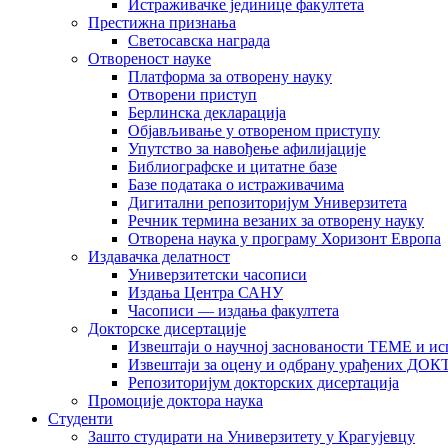
Истраживачке јединице факултета
Престижна признања
Светосавска награда
Отвореност науке
Платформа за отворену науку
Отворени приступ
Берлинска декларација
Објављивање у отвореном приступу
Упутство за навођење афилијације
Библиографске и цитатне базе
Базе података о истраживачима
Дигитални репозиторијум Универзитета
Рeчник термина везаних за отворену науку
Отворена наука у програму Хоризонт Европа
Издавачка делатност
Универзитетски часописи
Издања Центра САНУ
Часописи — издања факултета
Докторске дисертације
Извештаји о научној заснованости ТЕМЕ и ис
Извештаји за оцену и одбрану урађених
Репозиторијум докторских дисертација
Промоције доктора наука
Студенти
Зашто студирати на Универзитету у Крагујевцу