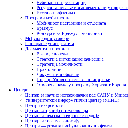
Вебинари и презентације
Ресурси за писање и имплементацију пројекат
Вести о пројектима
Програми мобилности
Мобилност наставника и студената
Еразмус+
Конкурси за Еразмус+ мобилност
Међународни уговори
Рангирање универзитета
Документи и прописи
Еразмус повеља
Стратегија интернационализације
Стратегија мобилности
Правилници
Документи и обрасци
Подаци Универзитета за аплицирање
Отворена наука у програму Хоризонт Европа
Центри
Центар за научно истраживачки рад САНУ и Универ
Универзитетски информатички центар (УНИЦ)
Центри изврсности
Центар за трансфер технологија
Центар за немачке и европске студије
Центар за зелену економију
Центри — резултат међународних пројеката