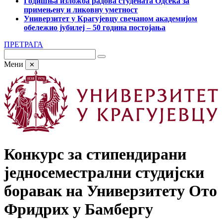
Годишња изложба радова студената Одсека за
примењену и ликовну уметност
Универзитет у Крагујевцу свечаном академијом
обележио јубилеј – 50 година постојања
ПРЕТРАГА
Мени
✕
Конкурс за стипендирани
једносеместрални студијски
боравак на Универзитету Ото
Фридрих у Бамбергу