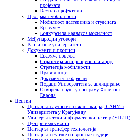
пројеката
Вести о пројектима
Програми мобилности
Мобилност наставника и студената
Еразмус+
Конкурси за Еразмус+ мобилност
Међународни уговори
Рангирање универзитета
Документи и прописи
Еразмус повеља
Стратегија интернационализације
Стратегија мобилности
Правилници
Документи и обрасци
Подаци Универзитета за аплицирање
Отворена наука у програму Хоризонт
Европа
Центри
Центар за научно истраживачки рад САНУ и
Универзитета у Крагујевцу
Универзитетски информатички центар (УНИЦ)
Центри изврсности
Центар за трансфер технологија
Центар за немачке и европске студије