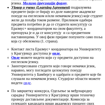
језика.
Молимо преузмите форму
.
Уговор о учењу (Learning Agreement)
подразумева
предмете (који се бирају из доле наведене академске
понуде на енглеском и/или немачком језику) које студент
жели да похађа током размене. Приликом одабира
предмета потребно је да се студенти консултују са
Еразмус+ координатором на свом факултету, а
препорука је и да се консултују и са предметним
наставницима. У овој фази пријаве попунити само поља
која су обележена (1. страна).
Контакт листа Еразмус+ координатора на Универзитету
у Крагујевцу доступна је
овде
.
Овде
можете видети који су предмети доступни на
енглеском језику.
Заинтересовани студенти који говоре немачки језик,
наравно, могу погледати целокупну понуду
Универзитета у Бамбергу и одабрати и предмете које би
слушали на немачком језику. Студијске области можете
видети
овде
.
По завршетку конкурса, Одељење за међународну
сарадњу Универзитета у Крагујевцу врши техничку
проверу достављене документације. Комисија за
селекцију кандидата врши академску процену свих