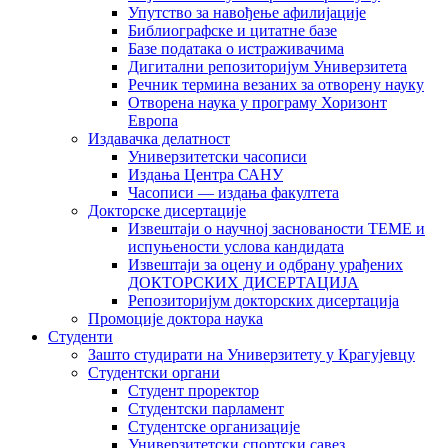
Упутство за навођење афилијације
Библиографске и цитатне базе
Базе података о истраживачима
Дигитални репозиторијум Универзитета
Рeчник термина везаних за отворену науку
Отворена наука у програму Хоризонт
Европа
Издавачка делатност
Универзитетски часописи
Издања Центра САНУ
Часописи — издања факултета
Докторске дисертације
Извештаји о научној заснованости ТЕМЕ и
испуњености услова кандидата
Извештаји за оцену и одбрану урађених
ДОКТОРСКИХ ДИСЕРТАЦИЈА
Репозиторијум докторских дисертација
Промоције доктора наука
Студенти
Зашто студирати на Универзитету у Крагујевцу
Студентски органи
Студент проректор
Студентски парламент
Студентске организације
Универзитетски спортски савез