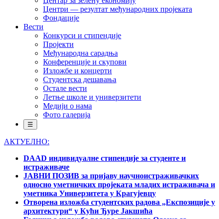
Центар за зелену економију
Центри — резултат међународних пројеката
Фондације
Вести
Конкурси и стипендије
Пројекти
Међународна сарадња
Конференције и скупови
Изложбе и концерти
Студентска дешавања
Остале вести
Летње школе и универзитети
Медији о нама
Фото галерија
☰
АКТУЕЛНО:
DAAD индивидуалне стипендије за студенте и
истраживаче
ЈАВНИ ПОЗИВ за пријаву научноистраживачких
односно уметничких пројеката младих истраживача и
уметника Универзитета у Крагујевцу
Отворена изложба студентских радова „Експозиције у
архитектури“ у Кући Ђуре Јакшића