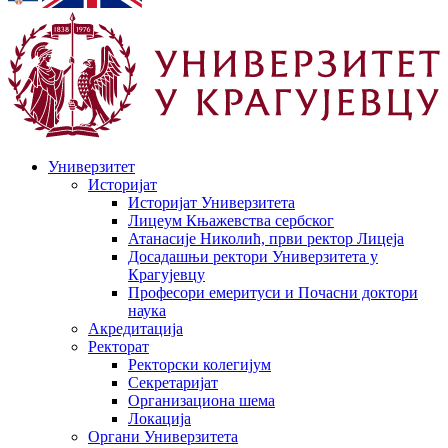
Универзитет
Историјат
Историјат Универзитета
Лицеум Књажевства сербског
Атанасије Николић, први ректор Лицеја
Досадашњи ректори Универзитета у
Крагујевцу
Професори емеритуси и Почасни доктори
наука
Акредитација
Ректорат
Ректорски колегијум
Секретаријат
Организациона шема
Локација
Органи Универзитета