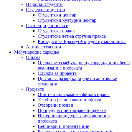
Најбољи студенти
Студентски центри
Студентски центар
Студентски културни центар
Стипендије и праксе
Студентска пракса
Студентска летња стручна пракса
Конкурси за Еразмус+ кредитну мобилност
Акције студената
Међународна сарадња
О нама
Одељење за међународну сарадњу и праћење
реализације пројеката
Служба за пројекте
Центар за развој каријере и саветовање
студената
Пројекти
Опште о програмима финансирања
Текући и реализовани пројекти
Отворени позиви
Процедура претпријаве пројеката
Интерне процедуре за руководиоце
пројеката
Вебинари и презентације
Ресурси за писање и имплементацију