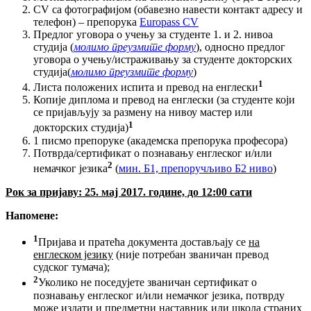
CV са фотографијом (обавезно навести контакт адресу и
телефон) – препорука
Europass CV
Предлог уговора о учењу за студенте 1. и 2. нивоа
студија (
молимо преузмите форму
), односно предлог
уговора о учењу/истраживању за студенте докторских
студија(
молимо преузмите форму
)
1
Листа положених испита и превод на енглески
Копије диплома и превод на енглески (за студенте који
се пријављују за размену на нивоу мастер или
1
докторских студија)
1 писмо препоруке (академска препорука професора)
Потврда/сертификат о познавању енглеског и/или
2
немачког језика
(
мин. Б1, препоручљиво Б2 ниво
)
Рок за пријаву: 25. мај 2017. године, до 12:00 сати
Напомене:
1
Пријава и пратећа документа достављају се
на
енглеском језику
(није потребан званичан превод
судског тумача);
2
Уколико не поседујете званичан сертификат о
познавању енглеског и/или немачког језика, потврду
може издати и предметни наставник или школа страних