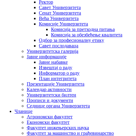
Ректор
Савет Универзитета
Сенат Универзитета
Већа Универзитета
Комисије Универзитета
Комисија за претходна питања
Комисија за обезбеђење квалитета
Одбор за професионалну етику
Савет послодаваца
Универзитетска галерија
Јавне информације
Јавне набавке
Извештај о раду
Информатор о раду
План интегритета
Презентације Универзитета
Календар активности
Универзитетски билтен
Прописи и документи
Седнице органа Универзитета
Чланице
Агрономски факултет
Економски факултет
Факултет инжењерских наука
Факултет за машинство и грађевинарство