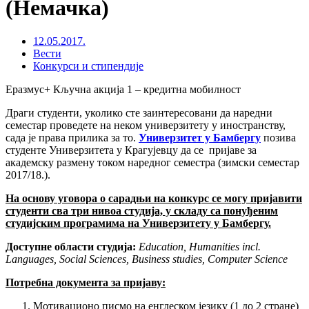
(Немачка)
12.05.2017.
Вести
Конкурси и стипендије
Еразмус+ Кључна акција 1 – кредитна мобилност
Драги студенти, уколико сте заинтересовани да наредни
семестар проведете на неком универзитету у иностранству,
сада је права прилика за то.
Универзитет у Бамбергу
позива
студенте Универзитета у Крагујевцу да се пријаве за
академску размену током наредног семестра (зимски семестар
2017/18.).
На основу уговора о сарадњи на конкурс се могу пријавити
студенти сва три нивоа студија, у складу са понуђеним
студијским програмима на Универзитету у Бамбергу.
Доступне области студија:
Education, Humanities incl.
Languages, Social Sciences, Business studies, Computer Science
Потребна документа за пријаву:
Мотивационо писмо на енглеском језику (1 до 2 стране)