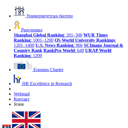
Универзитетски билтен
Рангирање
Shanghai Global Ranking
: 201–300
WUR Times
Ranking
: 1001–1200
QS World University Rankings
:
1201–1400
U.S. News Ranking
: 966
SCImago Journal &
Country Rank
RankPro World
: 649
URAP World
Ranking
: 1209
Erasmus Charter
HR Excellence in Research
Webmail
Контакт
Језик