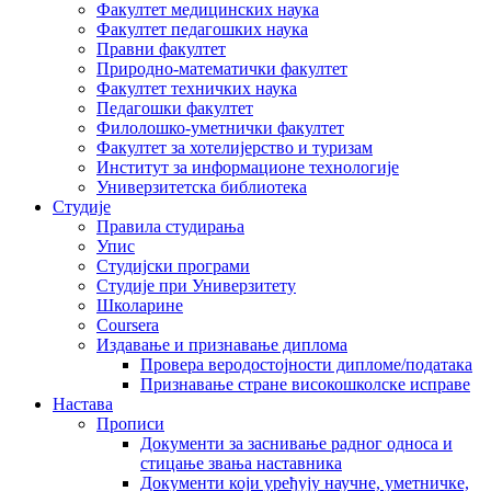
Факултет медицинских наука
Факултет педагошких наука
Правни факултет
Природно-математички факултет
Факултет техничких наука
Педагошки факултет
Филолошко-уметнички факултет
Факултет за хотелијерство и туризам
Институт за информационе технологије
Универзитетска библиотека
Студије
Правила студирања
Упис
Студијски програми
Студије при Универзитету
Школарине
Coursera
Издавање и признавање диплома
Провера веродостојности дипломе/података
Признавање стране високошколске исправе
Настава
Прописи
Документи за заснивање радног односа и
стицање звања наставника
Документи који уређују научне, уметничке,