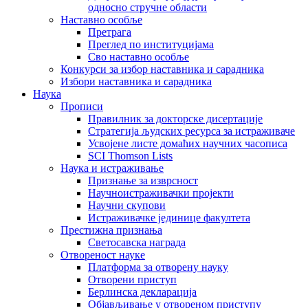
односно стручне области
Наставно особље
Претрага
Преглед по институцијама
Сво наставно особље
Конкурси за избор наставника и сарадника
Избори наставника и сарадника
Наука
Прописи
Правилник за докторске дисертације
Стратегија људских ресурса за истраживаче
Усвојене листе домаћих научних часописа
SCI Thomson Lists
Наука и истраживање
Признање за изврсност
Научноистраживачки пројекти
Научни скупови
Истраживачке јединице факултета
Престижна признања
Светосавска награда
Отвореност науке
Платформа за отворену науку
Отворени приступ
Берлинска декларација
Објављивање у отвореном приступу