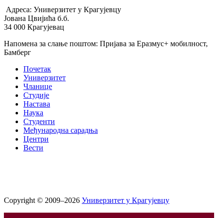
Адреса: Универзитет у Крагујевцу
Јована Цвијића б.б.
34 000 Крагујевац
Напомена за слање поштом: Пријава за Еразмус+ мобилност,
Бамберг
Почетак
Универзитет
Чланице
Студије
Настава
Наука
Студенти
Међународна сарадња
Центри
Вести
Copyright © 2009–2026
Универзитет у Крагујевцу