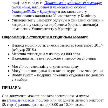
пријава у складу са
Правилима и условима за селекцију
студената, наставног и ненаставног особља
Универзитета у Крагујевцу
и доставља листу
номинованих кандидата Универзитету у Бамбергу.
Универзитет у Бамбергу одлучује о финалној селекцији
кандидата у складу са одобреним бројем стипендија
намењених Универзитету у Крагујевцу.
Информације о стипендији и студијском боравку:
Период мобилности: зимски семестар (септембар 2017-
фебруар 2018.)
Месечна стипендија у износу од 800 евра
Надокнада за путне трошкове у износу од 275 евра
Могућност смештаја у студентском дому
Могућност похађања бесплатног курса немачког језика
Buddy system – подршка локалних студената по доласку
у Бамберг
ПРИЈАВА:
Сва документа можете послати електронским путем
на
erasmus@kg.ac.rs
, поштом или их донети лично у Ректорат
(2. спрат) радним данима од 08:00 до 16:00 часова.