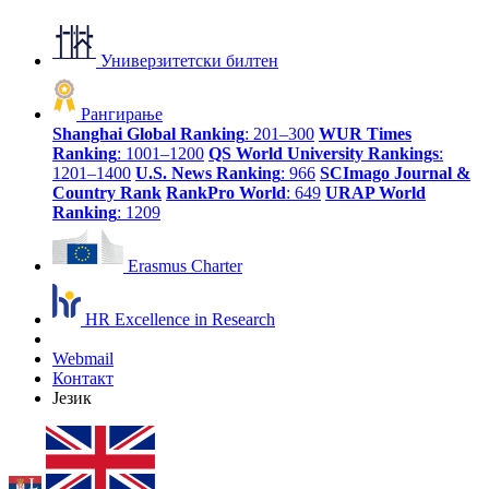
Универзитетски билтен
Рангирање
Shanghai Global Ranking
: 201–300
WUR Times
Ranking
: 1001–1200
QS World University Rankings
:
1201–1400
U.S. News Ranking
: 966
SCImago Journal &
Country Rank
RankPro World
: 649
URAP World
Ranking
: 1209
Erasmus Charter
HR Excellence in Research
Webmail
Контакт
Језик