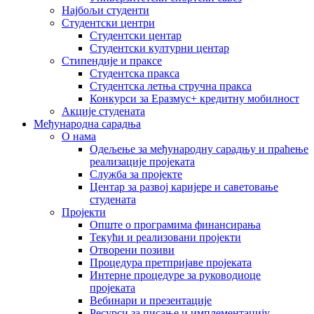
Најбољи студенти
Студентски центри
Студентски центар
Студентски културни центар
Стипендије и праксе
Студентска пракса
Студентска летња стручна пракса
Конкурси за Еразмус+ кредитну мобилност
Акције студената
Међународна сарадња
О нама
Одељење за међународну сарадњу и праћење
реализације пројеката
Служба за пројекте
Центар за развој каријере и саветовање
студената
Пројекти
Опште о програмима финансирања
Текући и реализовани пројекти
Отворени позиви
Процедура претпријаве пројеката
Интерне процедуре за руководиоце
пројеката
Вебинари и презентације
Ресурси за писање и имплементацију