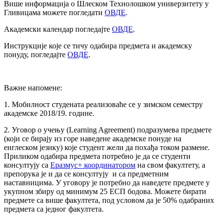
Више информација о Шлеском Технолошком универзитету у
Гливицама можете погледати
ОВДЕ
.
Академски календар погледајте
ОВДЕ
.
Инструкције које се тичу одабира предмета и академску
понуду, погледајте
ОВДЕ
.
Важне напомене:
1. Мобилност студената реализоваће се у зимском семестру
академске 2018/19. године.
2. Уговор о учењу (Learning Agreement) подразумева предмете
(који се бирају из горе наведене академске понуде на
енглеском језику) које студент жели да похађа током размене.
Приликом одабира предмета потребно је да се студенти
консултују са
Еразмус+ координатором
на свом факултету, а
препорука је и да се консултују и са предметним
наставницима. У уговору је потребно да наведете предмете у
укупном збиру од минимум 25 ЕСП бодова. Можете бирати
предмете са више факултета, под условом да је 50% одабраних
предмета са једног факултета.