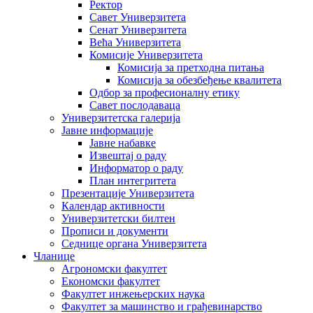
Ректор
Савет Универзитета
Сенат Универзитета
Већа Универзитета
Комисије Универзитета
Комисија за претходна питања
Комисија за обезбеђење квалитета
Одбор за професионалну етику
Савет послодаваца
Универзитетска галерија
Јавне информације
Јавне набавке
Извештај о раду
Информатор о раду
План интегритета
Презентације Универзитета
Календар активности
Универзитетски билтен
Прописи и документи
Седнице органа Универзитета
Чланице
Агрономски факултет
Економски факултет
Факултет инжењерских наука
Факултет за машинство и грађевинарство