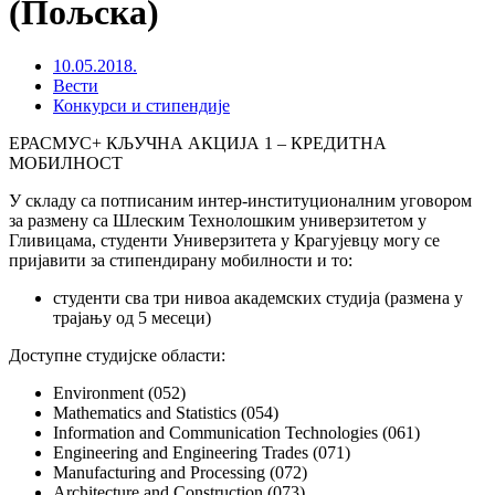
(Пољска)
10.05.2018.
Вести
Конкурси и стипендије
ЕРАСМУС+ КЉУЧНА АКЦИЈА 1 – КРЕДИТНА
МОБИЛНОСТ
У складу са потписаним интер-институционалним уговором
за размену са Шлеским Технолошким универзитетом у
Гливицама, студенти Универзитета у Крагујевцу могу се
пријавити за стипендирану мобилности и то:
студенти сва три нивоа академских студија (размена у
трајању од 5 месеци)
Доступне студијске области:
Environment (052)
Mathematics and Statistics (054)
Information and Communication Technologies (061)
Engineering and Engineering Trades (071)
Manufacturing and Processing (072)
Architecture and Construction (073)