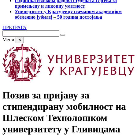
Годишња изложба радова студената Одсека за
примењену и ликовну уметност
Универзитет у Крагујевцу свечаном академијом
обележио јубилеј – 50 година постојања
ПРЕТРАГА
Мени
✕
Позив за пријаву за
стипендирану мобилност на
Шлеском Технолошком
универзитету у Гливицама