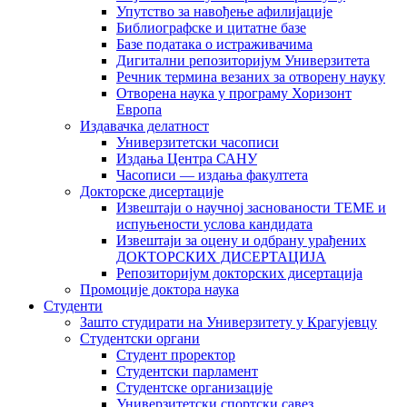
Упутство за навођење афилијације
Библиографске и цитатне базе
Базе података о истраживачима
Дигитални репозиторијум Универзитета
Рeчник термина везаних за отворену науку
Отворена наука у програму Хоризонт
Европа
Издавачка делатност
Универзитетски часописи
Издања Центра САНУ
Часописи — издања факултета
Докторске дисертације
Извештаји о научној заснованости ТЕМЕ и
испуњености услова кандидата
Извештаји за оцену и одбрану урађених
ДОКТОРСКИХ ДИСЕРТАЦИЈА
Репозиторијум докторских дисертација
Промоције доктора наука
Студенти
Зашто студирати на Универзитету у Крагујевцу
Студентски органи
Студент проректор
Студентски парламент
Студентске организације
Универзитетски спортски савез