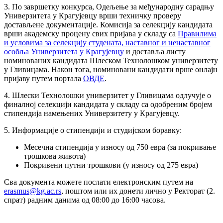
3. По завршетку конкурса, Одељење за међународну сарадњу
Универзитета у Крагујевцу врши техничку проверу
достављене документације. Комисија за селекцију кандидата
врши академску процену свих пријава у складу са
Правилима
и условима за селекцију студената, наставног и ненаставног
особља Универзитета у Крагујевцу
и доставља листу
номинованих кандидата Шлеском Технолошком универзитету
у Гливицама. Након тога, номиновани кандидати врше онлајн
пријаву путем портала
ОВДЕ
.
4. Шлески Технолошки универзитет у Гливицама одлучује о
финалној селекцији кандидата у складу са одобреним бројем
стипендија намењених Универзитету у Крагујевцу.
5. Информације о стипендији и студијском боравку:
Месечна стипендија у износу од 750 евра (за покривање
трошкова живота)
Покривени путни трошкови (у износу од 275 евра)
Сва документа можете послати електронским путем на
erasmus@kg.ac.rs
, поштом или их донети лично у Ректорат (2.
спрат) радним данима од 08:00 до 16:00 часова.