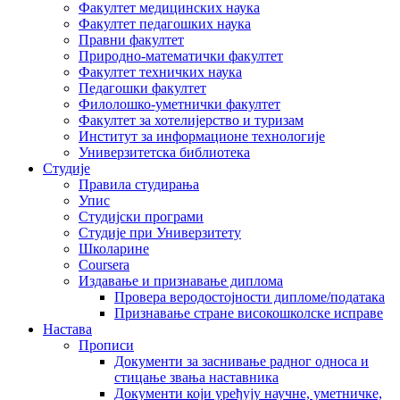
Факултет медицинских наука
Факултет педагошких наука
Правни факултет
Природно-математички факултет
Факултет техничких наука
Педагошки факултет
Филолошко-уметнички факултет
Факултет за хотелијерство и туризам
Институт за информационе технологије
Универзитетска библиотека
Студије
Правила студирања
Упис
Студијски програми
Студије при Универзитету
Школарине
Coursera
Издавање и признавање диплома
Провера веродостојности дипломе/података
Признавање стране високошколске исправе
Настава
Прописи
Документи за заснивање радног односа и
стицање звања наставника
Документи који уређују научне, уметничке,