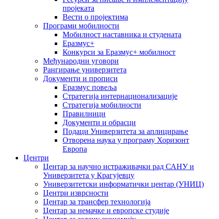
пројеката
Вести о пројектима
Програми мобилности
Мобилност наставника и студената
Еразмус+
Конкурси за Еразмус+ мобилност
Међународни уговори
Рангирање универзитета
Документи и прописи
Еразмус повеља
Стратегија интернационализације
Стратегија мобилности
Правилници
Документи и обрасци
Подаци Универзитета за аплицирање
Отворена наука у програму Хоризонт
Европа
Центри
Центар за научно истраживачки рад САНУ и
Универзитета у Крагујевцу
Универзитетски информатички центар (УНИЦ)
Центри изврсности
Центар за трансфер технологија
Центар за немачке и европске студије