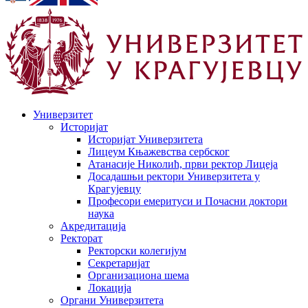
Универзитет
Историјат
Историјат Универзитета
Лицеум Књажевства сербског
Атанасије Николић, први ректор Лицеја
Досадашњи ректори Универзитета у
Крагујевцу
Професори емеритуси и Почасни доктори
наука
Акредитација
Ректорат
Ректорски колегијум
Секретаријат
Организациона шема
Локација
Органи Универзитета