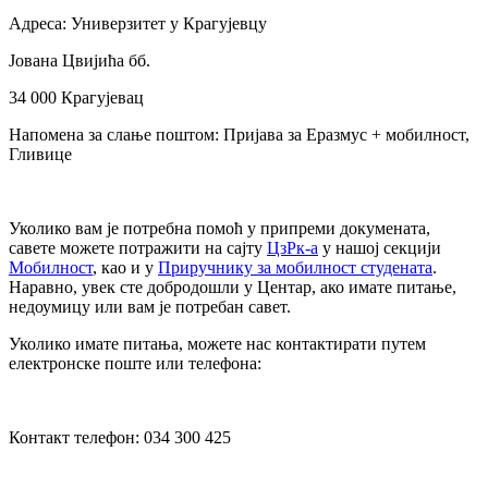
Адреса: Универзитет у Крагујевцу
Јована Цвијића бб.
34 000 Крагујевац
Напомена за слање поштом: Пријава за Еразмус + мобилност,
Гливице
Уколико вам је потребна помоћ у припреми докумената,
савете можете потражити на сајту
ЦзРк-а
у нашој секцији
Мобилност
, као и у
Приручнику за мобилност студената
.
Наравно, увек сте добродошли у Центар, ако имате питање,
недоумицу или вам је потребан савет.
Уколико имате питања, можете нас контактирати путем
електронске поште или телефона:
Контакт телефон: 034 300 425