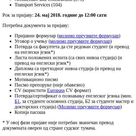
Transport Services (104)
Рок за пријаву:
2
4
. мај 2018. године до 1
2
:00 сати
Потребна документа за пријаву:
Пријавни формулар (
молимо преузмите формулар
)
Уговор о учењу (
молимо преузмите формулар
)
Потврда са факултета да сте редован студент (и превод
на енглески језик*)
Листа положених испита (са свих нивоа студија) (и
превод на енглески језик*)
Диплома са претходног нивоа студија (и превод на
енглески језик*)
Мотивационо писмо
Писмо препоруке (није обавезно)
CV (користити
Europass
CV формат)
Потврда/сертификат о познавању енглеског језика (мин.
Б1
, за студенте основних студија, Б2 за студенте мастер и
докторских студија) (
Молимо преузмите формулар
)
Копија пасоша
* У овој фази пријаве није потребан званичан превод
докумената оверен од стране судског тумача.