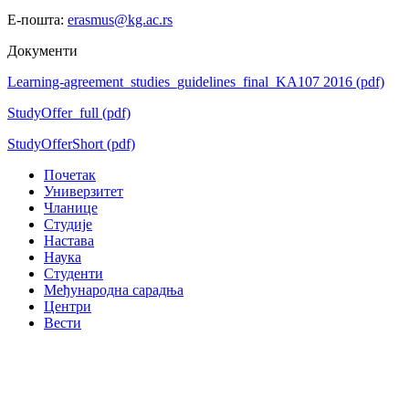
Е-пошта:
erasmus@kg.ac.rs
Документи
Learning-agreement_studies_guidelines_final_KA107 2016
(pdf)
StudyOffer_full
(pdf)
StudyOfferShort
(pdf)
Почетак
Универзитет
Чланице
Студије
Настава
Наука
Студенти
Међународна сарадња
Центри
Вести