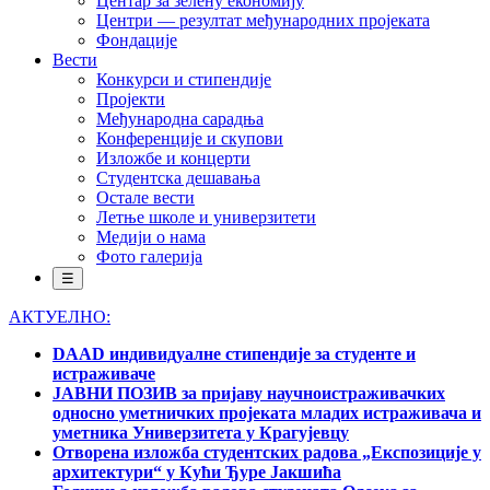
Центар за зелену економију
Центри — резултат међународних пројеката
Фондације
Вести
Конкурси и стипендије
Пројекти
Међународна сарадња
Конференције и скупови
Изложбе и концерти
Студентска дешавања
Остале вести
Летње школе и универзитети
Медији о нама
Фото галерија
☰
АКТУЕЛНО:
DAAD индивидуалне стипендије за студенте и
истраживаче
ЈАВНИ ПОЗИВ за пријаву научноистраживачких
односно уметничких пројеката младих истраживача и
уметника Универзитета у Крагујевцу
Отворена изложба студентских радова „Експозиције у
архитектури“ у Кући Ђуре Јакшића