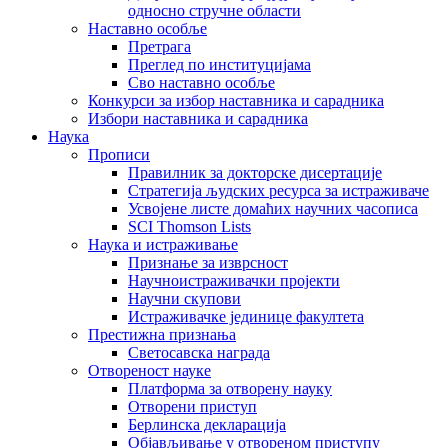
односно стручне области
Наставно особље
Претрага
Преглед по институцијама
Сво наставно особље
Конкурси за избор наставника и сарадника
Избори наставника и сарадника
Наука
Прописи
Правилник за докторске дисертације
Стратегија људских ресурса за истраживаче
Усвојене листе домаћих научних часописа
SCI Thomson Lists
Наука и истраживање
Признање за изврсност
Научноистраживачки пројекти
Научни скупови
Истраживачке јединице факултета
Престижна признања
Светосавска награда
Отвореност науке
Платформа за отворену науку
Отворени приступ
Берлинска декларација
Објављивање у отвореном приступу