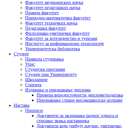
Факултет медицинских наука
Факултет педагошких наука
Правни факултет
Природно-математички факултет
Факултет техничких наука
Педагошки факултет
Филолошко-уметнички факултет
Факултет за хотелијерство и туризам
Институт за информационе технологије
Универзитетска библиотека
Студије
Правила студирања
Упис
Студијски програми
Студије при Универзитету
Школарине
Coursera
Издавање и признавање диплома
Провера веродостојности дипломе/података
Признавање стране високошколске исправе
Настава
Прописи
Документи за заснивање радног односа и
стицање звања наставника
Документи који уређују научне, уметничке,