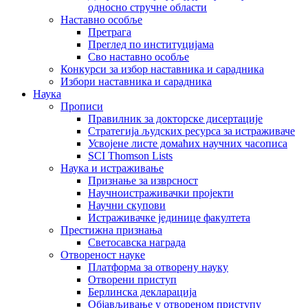
односно стручне области
Наставно особље
Претрага
Преглед по институцијама
Сво наставно особље
Конкурси за избор наставника и сарадника
Избори наставника и сарадника
Наука
Прописи
Правилник за докторске дисертације
Стратегија људских ресурса за истраживаче
Усвојене листе домаћих научних часописа
SCI Thomson Lists
Наука и истраживање
Признање за изврсност
Научноистраживачки пројекти
Научни скупови
Истраживачке јединице факултета
Престижна признања
Светосавска награда
Отвореност науке
Платформа за отворену науку
Отворени приступ
Берлинска декларација
Објављивање у отвореном приступу