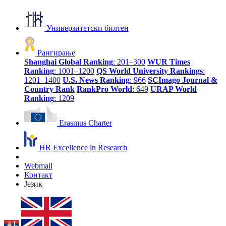
Универзитетски билтен
Рангирање
Shanghai Global Ranking
: 201–300
WUR Times
Ranking
: 1001–1200
QS World University Rankings
:
1201–1400
U.S. News Ranking
: 966
SCImago Journal &
Country Rank
RankPro World
: 649
URAP World
Ranking
: 1209
Erasmus Charter
HR Excellence in Research
Webmail
Контакт
Језик