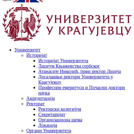
Универзитет
Историјат
Историјат Универзитета
Лицеум Књажевства сербског
Атанасије Николић, први ректор Лицеја
Досадашњи ректори Универзитета у
Крагујевцу
Професори емеритуси и Почасни доктори
наука
Акредитација
Ректорат
Ректорски колегијум
Секретаријат
Организациона шема
Локација
Органи Универзитета