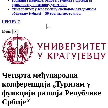
Годишња изложба радова студената Одсека за
примењену и ликовну уметност
Универзитет у Крагујевцу свечаном академијом
обележио јубилеј – 50 година постојања
ПРЕТРАГА
Мени
✕
Четврта међународна
конференција „Туризам у
функцији развоја Републике
Србије“