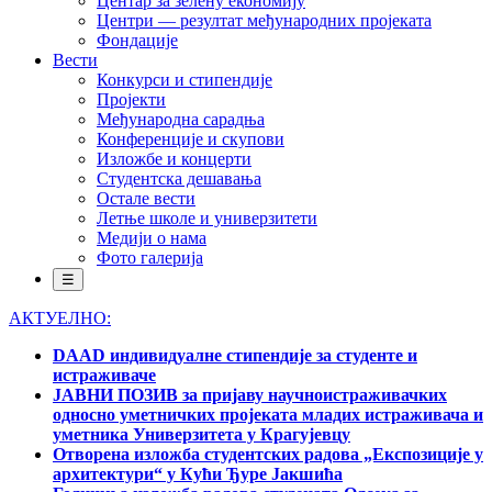
Центар за зелену економију
Центри — резултат међународних пројеката
Фондације
Вести
Конкурси и стипендије
Пројекти
Међународна сарадња
Конференције и скупови
Изложбе и концерти
Студентска дешавања
Остале вести
Летње школе и универзитети
Медији о нама
Фото галерија
☰
АКТУЕЛНО:
DAAD индивидуалне стипендије за студенте и
истраживаче
ЈАВНИ ПОЗИВ за пријаву научноистраживачких
односно уметничких пројеката младих истраживача и
уметника Универзитета у Крагујевцу
Отворена изложба студентских радова „Експозиције у
архитектури“ у Кући Ђуре Јакшића