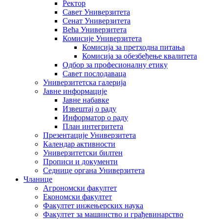
Ректор
Савет Универзитета
Сенат Универзитета
Већа Универзитета
Комисије Универзитета
Комисија за претходна питања
Комисија за обезбеђење квалитета
Одбор за професионалну етику
Савет послодаваца
Универзитетска галерија
Јавне информације
Јавне набавке
Извештај о раду
Информатор о раду
План интегритета
Презентације Универзитета
Календар активности
Универзитетски билтен
Прописи и документи
Седнице органа Универзитета
Чланице
Агрономски факултет
Економски факултет
Факултет инжењерских наука
Факултет за машинство и грађевинарство