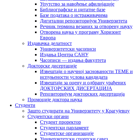
Упутство за навођење афилијације
Библиографске и цитатне базе
Базе података о истраживачима
Дигитални репозиторијум Универзитета
Рeчник термина везаних за отворену науку
Отворена наука у програму Хоризонт
Европа
Издавачка делатност
Универзитетски часописи
Издања Центра САНУ
Часописи — издања факултета
Докторске дисертације
Извештаји о научној заснованости ТЕМЕ и
испуњености услова кандидата
Извештаји за оцену и одбрану урађених
ДОКТОРСКИХ ДИСЕРТАЦИЈА
Репозиторијум докторских дисертација
Промоције доктора наука
Студенти
Зашто студирати на Универзитету у Крагујевцу
Студентски органи
Студент проректор
Студентски парламент
Студентске организације
Универзитетски спортски савез