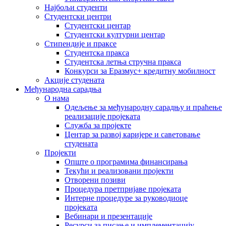
Најбољи студенти
Студентски центри
Студентски центар
Студентски културни центар
Стипендије и праксе
Студентска пракса
Студентска летња стручна пракса
Конкурси за Еразмус+ кредитну мобилност
Акције студената
Међународна сарадња
О нама
Одељење за међународну сарадњу и праћење
реализације пројеката
Служба за пројекте
Центар за развој каријере и саветовање
студената
Пројекти
Опште о програмима финансирања
Текући и реализовани пројекти
Отворени позиви
Процедура претпријаве пројеката
Интерне процедуре за руководиоце
пројеката
Вебинари и презентације
Ресурси за писање и имплементацију