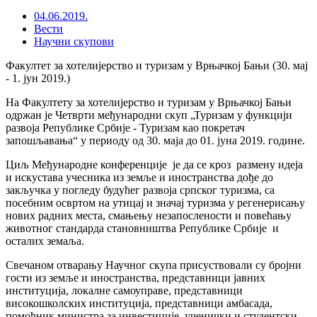
04.06.2019.
Вести
Научни скупови
Факултет за хотелијерство и туризам у Врњачкој Бањи (30. мај
- 1. јун 2019.)
На Факултету за хотелијерство и туризам у Врњачкој Бањи
одржан је Четврти међународни скуп „Туризам у функцији
развоја Републике Србије - Туризам као покретач
запошљавања“ у периоду од 30. маја до 01. јуна 2019. године.
Циљ Међународне конференције је да се кроз размену идеја
и искустава учесника из земље и иностранства дође до
закључка у погледу будућег развоја српског туризма, са
посебним освртом на утицај и значај туризма у регенерисању
нових радних места, смањењу незапослености и повећању
животног стандарда становништва Републике Србије и
осталих земаља.
Свечаном отварању Научног скупа присуствовали су бројни
гости из земље и иностранства, представници јавних
институција, локалне самоуправе, представници
високошколских институција, представници амбасада,
помоћник министра за инвестиције, ученички и студентски