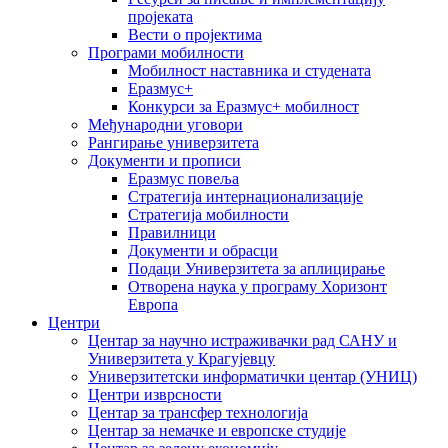
пројеката
Вести о пројектима
Програми мобилности
Мобилност наставника и студената
Еразмус+
Конкурси за Еразмус+ мобилност
Међународни уговори
Рангирање универзитета
Документи и прописи
Еразмус повеља
Стратегија интернационализације
Стратегија мобилности
Правилници
Документи и обрасци
Подаци Универзитета за аплицирање
Отворена наука у програму Хоризонт
Европа
Центри
Центар за научно истраживачки рад САНУ и
Универзитета у Крагујевцу
Универзитетски информатички центар (УНИЦ)
Центри изврсности
Центар за трансфер технологија
Центар за немачке и европске студије