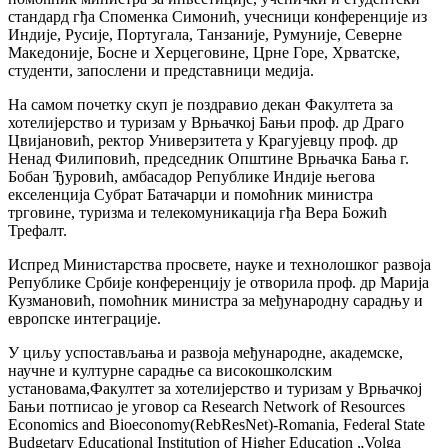
стандард гђа Споменка Симонић, учесници конференције из
Индије, Русије, Португала, Танзаније, Румуније, Северне
Македоније, Босне и Херцеговине, Црне Горе, Хрватске,
студенти, запослени и представници медија.
На самом почетку скуп је поздравио декан Факултета за
хотелијерство и туризам у Врњачкој Бањи проф. др Драго
Цвијановић, ректор Универзитета у Крагујевцу проф. др
Ненад Филиповић, председник Општине Врњачка Бања г.
Бобан Ђуровић, амбасадор Републике Индије његова
екселенција Субрат Батачарџи и помоћник министра
трговине, туризма и телекомуникација гђа Вера Божић
Трефалт.
Испред Министарства просвете, науке и технолошког развоја
Републике Србије конференцију је отворила проф. др Марија
Кузмановић, помоћник министра за међународну сарадњу и
европске интеграције.
У циљу успостављања и развоја међународне, академске,
научне и културне сарадње са високошколским
установама,Факултет за хотелијерство и туризам у Врњачкој
Бањи потписао је уговор са Research Network of Resources
Economics and Bioeconomy(RebResNet)-Romania, Federal State
Budgetary Educational Institution of Higher Education „Volga