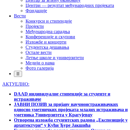
Центар за зелену економију
Центри — резултат међународних пројеката
Фондације
Вести
Конкурси и стипендије
Пројекти
Међународна сарадња
Конференције и скупови
Изложбе и концерти
Студентска дешавања
Остале вести
Летње школе и универзитети
Медији о нама
Фото галерија
☰
АКТУЕЛНО:
DAAD индивидуалне стипендије за студенте и
истраживаче
ЈАВНИ ПОЗИВ за пријаву научноистраживачких
односно уметничких пројеката младих истраживача и
уметника Универзитета у Крагујевцу
Отворена изложба студентских радова „Експозиције у
архитектури“ у Кући Ђуре Јакшића