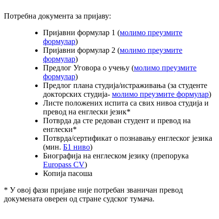
Потребна документа за пријаву:
Пријавни формулар 1 (
молимо преузмите
формулар
)
Пријавни формулар 2 (
молимо преузмите
формулар
)
Предлог Уговора о учењу (
молимо преузмите
формулар
)
Предлог плана студија/истраживања (за студенте
докторских студија-
молимо преузмите формулар
)
Листе положених испита са свих нивоа студија и
превод на енглески језик*
Потврда да сте редован студент и превод на
енглески*
Потврда/сертификат о познавању енглеског језика
(мин.
Б1 ниво
)
Биографија на енглеском језику (препорука
Europass CV
)
Копија пасоша
* У овој фази пријаве није потребан званичан превод
докумената оверен од стране судског тумача.