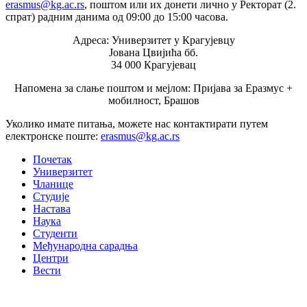
erasmus@kg.ac.rs
, поштом или их донети лично у Ректорат (2.
спрат) радним данима од 09:00 до 15:00 часова.
Адреса: Универзитет у Крагујевцу
Јована Цвијића бб.
34 000 Крагујевац
Напомена за слање поштом и мејлом: Пријава за Еразмус +
мобилност, Брашов
Уколико имате питања, можете нас контактирати путем
електронске поште:
erasmus@kg.ac.rs
Почетак
Универзитет
Чланице
Студије
Настава
Наука
Студенти
Међународна сарадња
Центри
Вести