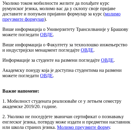
Уколико током мобилности желите да похађате курс
румунског језика, молимо вас да у склопу своје пријаве
доставите и попуњен пријавни формулар за курс (
молимо
преузмите формулар
).
Више информација о Универзитету Трансилваније у Брашову
можете погледати
ОВДЕ
.
Више информација о Факултету за технолошко инжењерство
и индустријски менаџмент погледајте
ОВДЕ
.
Информације за студенте на размени погледајте
ОВДЕ
.
Академску понуду која је доступна студентима на размени
можете погледати
ОВДЕ
.
Важне напомене:
1. Мобилност студената реализоваће се у летњем семестру
академске 2019/20. године.
2. Уколико не поседујете званичан сертификат о познавању
енглеског језика, потврду може издати и предметни наставник
или школа страних језика.
Молимо преузмите форму
.