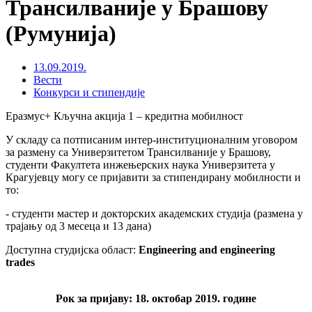
Трансилваније у Брашову
(Румунија)
13.09.2019.
Вести
Конкурси и стипендије
Еразмус+ Кључна акција 1 – кредитна мобилност
У складу са потписаним интер-институционалним уговором
за размену са Универзитетом Трансилваније у Брашову,
студенти Факултета инжењерских наука Универзитета у
Крагујевцу могу се пријавити за стипендирану мобилности и
то:
- студенти мастер и докторских академских студија (размена у
трајању од 3 месеца и 13 дана)
Доступна студијска област:
Engineering and engineering
trades
Рок за пријаву: 18. октобар 2019. године