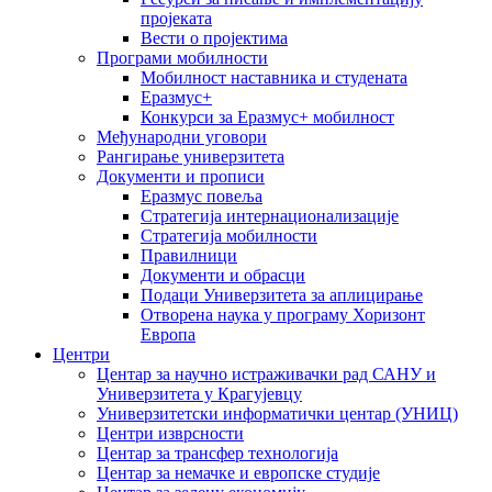
пројеката
Вести о пројектима
Програми мобилности
Мобилност наставника и студената
Еразмус+
Конкурси за Еразмус+ мобилност
Међународни уговори
Рангирање универзитета
Документи и прописи
Еразмус повеља
Стратегија интернационализације
Стратегија мобилности
Правилници
Документи и обрасци
Подаци Универзитета за аплицирање
Отворена наука у програму Хоризонт
Европа
Центри
Центар за научно истраживачки рад САНУ и
Универзитета у Крагујевцу
Универзитетски информатички центар (УНИЦ)
Центри изврсности
Центар за трансфер технологија
Центар за немачке и европске студије