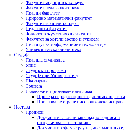
Факултет медицинских наука
Факултет педагошких наука
Правни факултет
Природно-математички факултет
Факултет техничких наука
Педагошки факултет
Филолошко-уметнички факултет
Факултет за хотелијерство и туризам
Институт за информационе технологије
Универзитетска библиотека
Студије
Правила студирања
Упис
Студијски програми
Студије при Универзитету
Школарине
Coursera
Издавање и признавање диплома
Провера веродостојности дипломе/података
Признавање стране високошколске исправе
Настава
Прописи
Документи за заснивање радног односа и
стицање звања наставника
Документи који уређују научне, уметничке,