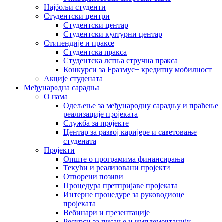
Најбољи студенти
Студентски центри
Студентски центар
Студентски културни центар
Стипендије и праксе
Студентска пракса
Студентска летња стручна пракса
Конкурси за Еразмус+ кредитну мобилност
Акције студената
Међународна сарадња
О нама
Одељење за међународну сарадњу и праћење
реализације пројеката
Служба за пројекте
Центар за развој каријере и саветовање
студената
Пројекти
Опште о програмима финансирања
Текући и реализовани пројекти
Отворени позиви
Процедура претпријаве пројеката
Интерне процедуре за руководиоце
пројеката
Вебинари и презентације
Ресурси за писање и имплементацију