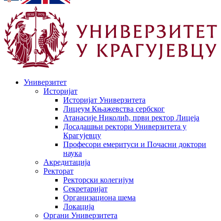
Универзитет
Историјат
Историјат Универзитета
Лицеум Књажевства сербског
Атанасије Николић, први ректор Лицеја
Досадашњи ректори Универзитета у
Крагујевцу
Професори емеритуси и Почасни доктори
наука
Акредитација
Ректорат
Ректорски колегијум
Секретаријат
Организациона шема
Локација
Органи Универзитета