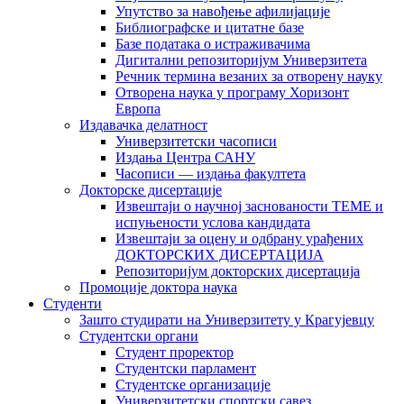
Упутство за навођење афилијације
Библиографске и цитатне базе
Базе података о истраживачима
Дигитални репозиторијум Универзитета
Рeчник термина везаних за отворену науку
Отворена наука у програму Хоризонт
Европа
Издавачка делатност
Универзитетски часописи
Издања Центра САНУ
Часописи — издања факултета
Докторске дисертације
Извештаји о научној заснованости ТЕМЕ и
испуњености услова кандидата
Извештаји за оцену и одбрану урађених
ДОКТОРСКИХ ДИСЕРТАЦИЈА
Репозиторијум докторских дисертација
Промоције доктора наука
Студенти
Зашто студирати на Универзитету у Крагујевцу
Студентски органи
Студент проректор
Студентски парламент
Студентске организације
Универзитетски спортски савез