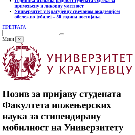
Годишња изложба радова студената Одсека за
примењену и ликовну уметност
Универзитет у Крагујевцу свечаном академијом
обележио јубилеј – 50 година постојања
ПРЕТРАГА
Мени
✕
Позив за пријаву студената
Факултета инжењерских
наука за стипендирану
мобилност на Универзитету