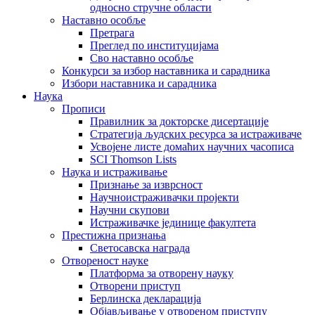
односно стручне области
Наставно особље
Претрага
Преглед по институцијама
Сво наставно особље
Конкурси за избор наставника и сарадника
Избори наставника и сарадника
Наука
Прописи
Правилник за докторске дисертације
Стратегија људских ресурса за истраживаче
Усвојене листе домаћих научних часописа
SCI Thomson Lists
Наука и истраживање
Признање за изврсност
Научноистраживачки пројекти
Научни скупови
Истраживачке јединице факултета
Престижна признања
Светосавска награда
Отвореност науке
Платформа за отворену науку
Отворени приступ
Берлинска декларација
Објављивање у отвореном приступу