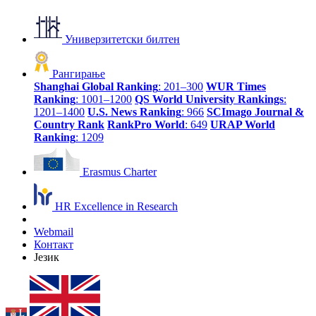
Универзитетски билтен
Рангирање
Shanghai Global Ranking
: 201–300
WUR Times
Ranking
: 1001–1200
QS World University Rankings
:
1201–1400
U.S. News Ranking
: 966
SCImago Journal &
Country Rank
RankPro World
: 649
URAP World
Ranking
: 1209
Erasmus Charter
HR Excellence in Research
Webmail
Контакт
Језик