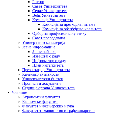
Ректор
Савет Универзитета
Сенат Универзитета
Већа Универзитета
Комисије Универзитета
Комисија за претходна питања
Комисија за обезбеђење квалитета
Одбор за професионалну етику
Савет послодаваца
Универзитетска галерија
Јавне информације
Јавне набавке
Извештај о раду
Информатор о раду
План интегритета
Презентације Универзитета
Календар активности
Универзитетски билтен
Прописи и документи
Седнице органа Универзитета
Чланице
Агрономски факултет
Економски факултет
Факултет инжењерских наука
Факултет за машинство и грађевинарство