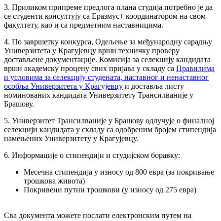
3. Приликом припреме предлога плана студија потребно је да
се студенти консултују са Еразмус+ координатором на свом
факултету, као и са предметним наставницима.
4. По завршетку конкурса, Одељење за међународну сарадњу
Универзитета у Крагујевцу врши техничку проверу
достављене документације. Комисија за селекцију кандидата
врши академску процену свих пријава у складу са
Правилима
и условима за селекцију студената, наставног и ненаставног
особља Универзитета у Крагујевцу
и доставља листу
номинованих кандидата Универзитету Трансилваније у
Брашову.
5. Универзитет Трансилваније у Брашову одлучује о финалној
селекцији кандидата у складу са одобреним бројем стипендија
намењених Универзитету у Крагујевцу.
6. Информације о стипендији и студијском боравку:
Месечна стипендија у износу од 800 евра (за покривање
трошкова живота)
Покривени путни трошкови (у износу од 275 евра)
Сва документа можете послати електронским путем на