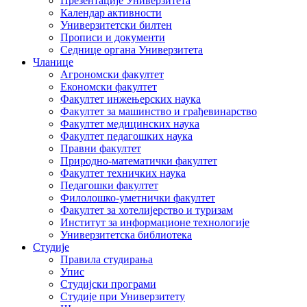
Презентације Универзитета
Календар активности
Универзитетски билтен
Прописи и документи
Седнице органа Универзитета
Чланице
Агрономски факултет
Економски факултет
Факултет инжењерских наука
Факултет за машинство и грађевинарство
Факултет медицинских наука
Факултет педагошких наука
Правни факултет
Природно-математички факултет
Факултет техничких наука
Педагошки факултет
Филолошко-уметнички факултет
Факултет за хотелијерство и туризам
Институт за информационе технологије
Универзитетска библиотека
Студије
Правила студирања
Упис
Студијски програми
Студије при Универзитету