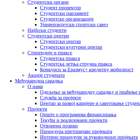
Студентски органи
Студент проректор
Студентски парламент
Студентске организације
Универзитетски спортски савез
Најбољи студенти
Студентски центри
Студентски центар
Студентски културни центар
Стипендије и праксе
Студентска пракса
Студентска летња стручна пракса
Конкурси за Еразмус+ кредитну мобилност
Акције студената
Међународна сарадња
О нама
Одељење за међународну сарадњу и праћење р
Служба за пројекте
Центар за развој каријере и саветовање студен
Пројекти
Опште о програмима финансирања
Текући и реализовани пројекти
Отворени позиви
Процедура претпријаве пројеката
Интерне процедуре за руководиоце пројеката