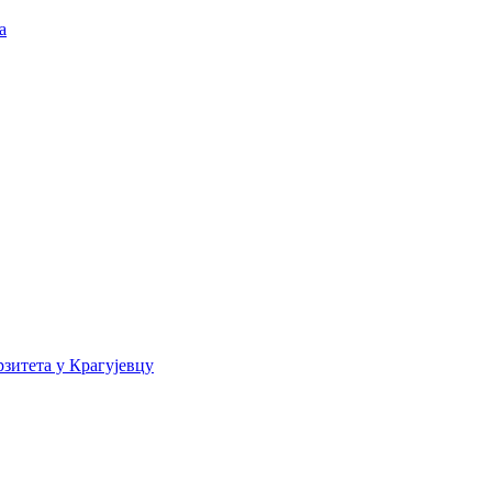
а
зитета у Крагујевцу