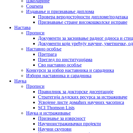
Школарине
Coursera
Издавање и признавање диплома
Провера веродостојности дипломе/података
Признавање стране високошколске исправе
Настава
Прописи
Документи за заснивање радног односа и сти
Документи који уређују научне, уметничке, о
Наставно особље
Претрага
Преглед по институцијама
Сво наставно особље
Конкурси за избор наставника и сарадника
Избори наставника и сарадника
Наука
Прописи
Правилник за докторске дисертације
Стратегија људских ресурса за истраживаче
Усвојене листе домаћих научних часописа
SCI Thomson Lists
Наука и истраживање
Признање за изврсност
Научноистраживачки пројекти
Научни скупови