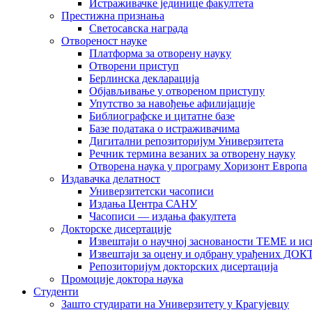
Истраживачке јединице факултета
Престижна признања
Светосавска награда
Отвореност науке
Платформа за отворену науку
Отворени приступ
Берлинска декларација
Објављивање у отвореном приступу
Упутство за навођење афилијације
Библиографске и цитатне базе
Базе података о истраживачима
Дигитални репозиторијум Универзитета
Рeчник термина везаних за отворену науку
Отворена наука у програму Хоризонт Европа
Издавачка делатност
Универзитетски часописи
Издања Центра САНУ
Часописи — издања факултета
Докторске дисертације
Извештаји о научној заснованости ТЕМЕ и ис
Извештаји за оцену и одбрану урађених
Репозиторијум докторских дисертација
Промоције доктора наука
Студенти
Зашто студирати на Универзитету у Крагујевцу