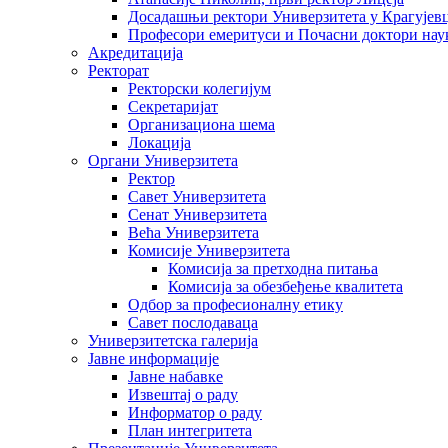
Досадашњи ректори Универзитета у Крагујев
Професори емеритуси и Почасни доктори нау
Акредитација
Ректорат
Ректорски колегијум
Секретаријат
Организациона шема
Локација
Органи Универзитета
Ректор
Савет Универзитета
Сенат Универзитета
Већа Универзитета
Комисије Универзитета
Комисија за претходна питања
Комисија за обезбеђење квалитета
Одбор за професионалну етику
Савет послодаваца
Универзитетска галерија
Јавне информације
Јавне набавке
Извештај о раду
Информатор о раду
План интегритета