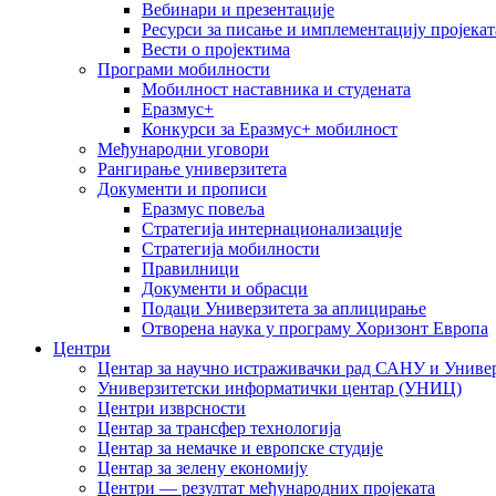
Вебинари и презентације
Ресурси за писање и имплементацију пројекат
Вести о пројектима
Програми мобилности
Мобилност наставника и студената
Еразмус+
Конкурси за Еразмус+ мобилност
Међународни уговори
Рангирање универзитета
Документи и прописи
Еразмус повеља
Стратегија интернационализације
Стратегија мобилности
Правилници
Документи и обрасци
Подаци Универзитета за аплицирање
Отворена наука у програму Хоризонт Европа
Центри
Центар за научно истраживачки рад САНУ и Универ
Универзитетски информатички центар (УНИЦ)
Центри изврсности
Центар за трансфер технологија
Центар за немачке и европске студије
Центар за зелену економију
Центри — резултат међународних пројеката