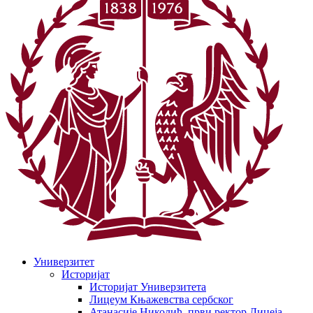
Универзитет
Историјат
Историјат Универзитета
Лицеум Књажевства сербског
Атанасије Николић, први ректор Лицеја