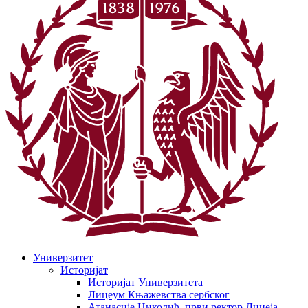
Универзитет
Историјат
Историјат Универзитета
Лицеум Књажевства сербског
Атанасије Николић, први ректор Лицеја