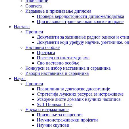
Школарине
Coursera
Издавање и признавање диплома
Провера веродостојности дипломе/података
Признавање стране високошколске исправе
Настава
Прописи
Документи за заснивање радног односа и сти
Документи који уређују научне, уметничке, о
Наставно особље
Претрага
Преглед по институцијама
Сво наставно особље
Конкурси за избор наставника и сарадника
Избори наставника и сарадника
Наука
Прописи
Правилник за докторске дисертације
Стратегија људских ресурса за истраживаче
Усвојене листе домаћих научних часописа
SCI Thomson Lists
Наука и истраживање
Признање за изврсност
Научноистраживачки пројекти
Научни скупови