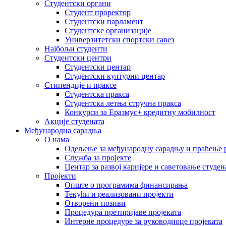
Студентски органи
Студент проректор
Студентски парламент
Студентске организације
Универзитетски спортски савез
Најбољи студенти
Студентски центри
Студентски центар
Студентски културни центар
Стипендије и праксе
Студентска пракса
Студентска летња стручна пракса
Конкурси за Еразмус+ кредитну мобилност
Акције студената
Међународна сарадња
О нама
Одељење за међународну сарадњу и праћење р
Служба за пројекте
Центар за развој каријере и саветовање студен
Пројекти
Опште о програмима финансирања
Текући и реализовани пројекти
Отворени позиви
Процедура претпријаве пројеката
Интерне процедуре за руководиоце пројеката