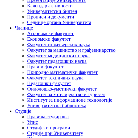
Презентације Универзитета
Календар активности
Универзитетски билтен
Прописи и документи
Седнице органа Универзитета
Чланице
Агрономски факултет
Економски факултет
Факултет инжењерских наука
Факултет за машинство и грађевинарство
Факултет медицинских наука
Факултет педагошких наука
Правни факултет
Природно-математички факултет
Факултет техничких наука
Педагошки факултет
Филолошко-уметнички факултет
Факултет за хотелијерство и туризам
Институт за информационе технологије
Универзитетска библиотека
Студије
Правила студирања
Упис
Студијски програми
Студије при Универзитету