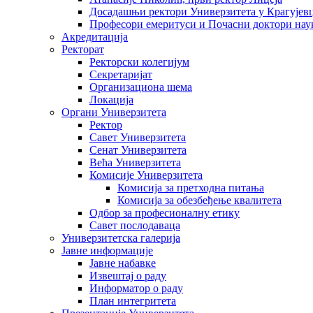
Досадашњи ректори Универзитета у Крагујев
Професори емеритуси и Почасни доктори нау
Акредитација
Ректорат
Ректорски колегијум
Секретаријат
Организациона шема
Локација
Органи Универзитета
Ректор
Савет Универзитета
Сенат Универзитета
Већа Универзитета
Комисије Универзитета
Комисија за претходна питања
Комисија за обезбеђење квалитета
Одбор за професионалну етику
Савет послодаваца
Универзитетска галерија
Јавне информације
Јавне набавке
Извештај о раду
Информатор о раду
План интегритета