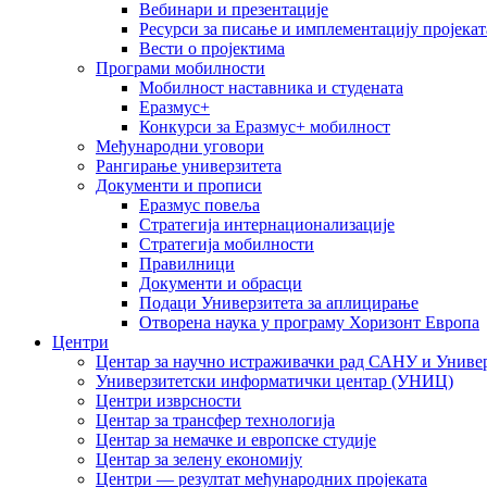
Вебинари и презентације
Ресурси за писање и имплементацију пројекат
Вести о пројектима
Програми мобилности
Мобилност наставника и студената
Еразмус+
Конкурси за Еразмус+ мобилност
Међународни уговори
Рангирање универзитета
Документи и прописи
Еразмус повеља
Стратегија интернационализације
Стратегија мобилности
Правилници
Документи и обрасци
Подаци Универзитета за аплицирање
Отворена наука у програму Хоризонт Европа
Центри
Центар за научно истраживачки рад САНУ и Универ
Универзитетски информатички центар (УНИЦ)
Центри изврсности
Центар за трансфер технологија
Центар за немачке и европске студије
Центар за зелену економију
Центри — резултат међународних пројеката