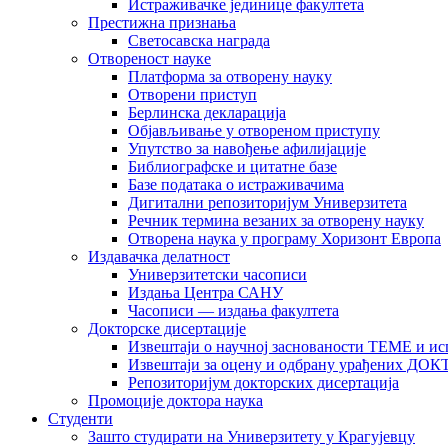
Истраживачке јединице факултета
Престижна признања
Светосавска награда
Отвореност науке
Платформа за отворену науку
Отворени приступ
Берлинска декларација
Објављивање у отвореном приступу
Упутство за навођење афилијације
Библиографске и цитатне базе
Базе података о истраживачима
Дигитални репозиторијум Универзитета
Рeчник термина везаних за отворену науку
Отворена наука у програму Хоризонт Европа
Издавачка делатност
Универзитетски часописи
Издања Центра САНУ
Часописи — издања факултета
Докторске дисертације
Извештаји о научној заснованости ТЕМЕ и ис
Извештаји за оцену и одбрану урађених
Репозиторијум докторских дисертација
Промоције доктора наука
Студенти
Зашто студирати на Универзитету у Крагујевцу