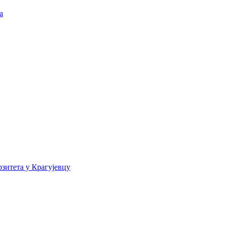
а
зитета у Крагујевцу