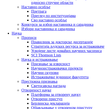
односно стручне области
Наставно особље
Претрага
Преглед по институцијама
Сво наставно особље
Конкурси за избор наставника и сарадника
Избори наставника и сарадника
Наука
Прописи
Правилник за докторске дисертације
Стратегија људских ресурса за истраживаче
Усвојене листе домаћих научних часописа
SCI Thomson Lists
Наука и истраживање
Признање за изврсност
Научноистраживачки пројекти
Научни скупови
Истраживачке јединице факултета
Престижна признања
Светосавска награда
Отвореност науке
Платформа за отворену науку
Отворени приступ
Берлинска декларација
Објављивање у отвореном приступу