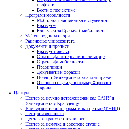
пројеката
Вести о пројектима
Програми мобилности
Мобилност наставника и студената
Еразмус+
Конкурси за Еразмус+ мобилност
Међународни уговори
Рангирање универзитета
Документи и прописи
Еразмус повеља
Стратегија интернационализације
Стратегија мобилности
Правилници
Документи и обрасци
Подаци Универзитета за аплицирање
Отворена наука у програму Хоризонт
Европа
Центри
Центар за научно истраживачки рад САНУ и
Универзитета у Крагујевцу
Универзитетски информатички центар (УНИЦ)
Центри изврсности
Центар за трансфер технологија
Центар за немачке и европске студије