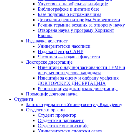
Упутство за навођење афилијације
Библиографске и цитатне базе
Базе података о истраживачима
Дигитални репозиторијум Универзитета
Рeчник термина везаних за отворену науку
Отворена наука у програму Хоризонт
Европа
Издавачка делатност
Универзитетски часописи
Издања Центра САНУ
Часописи — издања факултета
Докторске дисертације
Извештаји о научној заснованости ТЕМЕ и
испуњености услова кандидата
Извештаји за оцену и одбрану урађених
ДОКТОРСКИХ ДИСЕРТАЦИЈА
Репозиторијум докторских дисертација
Промоције доктора наука
Студенти
Зашто студирати на Универзитету у Крагујевцу
Студентски органи
Студент проректор
Студентски парламент
Студентске организације
Универзитетски спортски савез