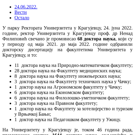
24.06.2022.
Вести
Остало
У парку Ректората Универзитета у Крагујевцу, 24. јуна 2022.
године, ректор Универзитета у Крагујевцу проф. др Ненад
Филиповић свечано је промовисао
68 доктора наука
, који су
у периоду од маја 2021. до маја 2022. године одбранили
докторску дисертацију на факултетима Универзитета у
Крагујевцу, и то:
11 доктора наука на Природно-математичком факултету;
28 доктора наука на Факултету медицинских наука;
8 доктора наука на Факултету инжењерских наука;
3 доктора наука на Факултету техничких наука у Чачку;
1 доктор наука на Агрономском факултету у Чачку;
6 доктора наука на Економском факултету;
6 доктора наука на Филолошко-уметничком факултету;
3 доктора наука на Правном факултету;
1 доктор наука на Факултету за хотелијерство и туризам
у Врњачкој Бањи;
1 доктор наука на Педагошком факултету у Ужицу.
На Универзитету у Крагујевцу је, током 46 година рада,