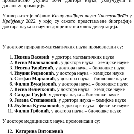
промовисано укупно
1
644
доктора наука, укључујући и
данашњу промоцију.
Универзитет је објавио
Књигу доктора наука Универзитета у
Крагујевцу 2022
, у којој су сажето представљене биографије
доктора наука и научни допринос њихових дисертација.
У докторе природно-математичких наука промовисани су:
Невена Васовић
, у доктора математичких наука
Весна Миловановић
, у доктора наука – хемијске науке
Невена Ђорђевић
, у доктора наука – биолошке науке
Изудин Реџеповић
, у доктора наука – хемијске науке
Стефан Марковић
, у доктора наука – биолошке науке
Филип Вукајловић
, у доктора наука – биолошке науке
Весна Величковић
, у доктора наука – хемијске науке
Сандра Грујић
, у доктора наука – биолошке науке
Јелена Степановић
, у доктора наука – хемијске науке
Љубица Кузмановић
, у доктора наука – физичке науке
Филип Грбовић
, у доктора наука – биолошке науке
У докторе медицинских наука промовисани су:
Катарина Витошевић