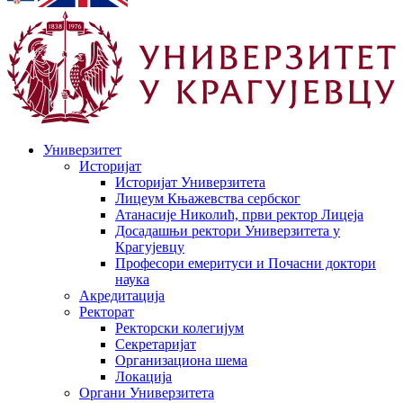
Универзитет
Историјат
Историјат Универзитета
Лицеум Књажевства сербског
Атанасије Николић, први ректор Лицеја
Досадашњи ректори Универзитета у
Крагујевцу
Професори емеритуси и Почасни доктори
наука
Акредитација
Ректорат
Ректорски колегијум
Секретаријат
Организациона шема
Локација
Органи Универзитета