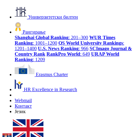
Универзитетски билтен
Рангирање
Shanghai Global Ranking
: 201–300
WUR Times
Ranking
: 1001–1200
QS World University Rankings
:
1201–1400
U.S. News Ranking
: 966
SCImago Journal &
Country Rank
RankPro World
: 649
URAP World
Ranking
: 1209
Erasmus Charter
HR Excellence in Research
Webmail
Контакт
Језик