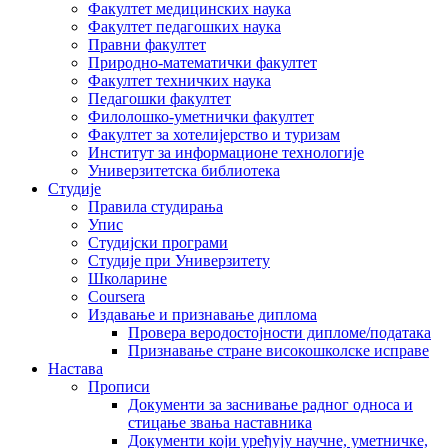
Факултет медицинских наука
Факултет педагошких наука
Правни факултет
Природно-математички факултет
Факултет техничких наука
Педагошки факултет
Филолошко-уметнички факултет
Факултет за хотелијерство и туризам
Институт за информационе технологије
Универзитетска библиотека
Студије
Правила студирања
Упис
Студијски програми
Студије при Универзитету
Школарине
Coursera
Издавање и признавање диплома
Провера веродостојности дипломе/података
Признавање стране високошколске исправе
Настава
Прописи
Документи за заснивање радног односа и
стицање звања наставника
Документи који уређују научне, уметничке,