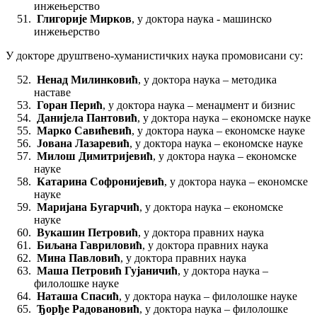
инжењерствo
Глигорије Мирков
, у доктора наука - машинско
инжењерствo
У докторе друштвено-хуманистичких наука промовисани су:
Ненад Милинковић
, у доктора наука – методика
наставе
Горан Перић
, у доктора наука – менаџмент и бизнис
Данијела Пантовић
, у доктора наука – економске науке
Марко Савићевић
, у доктора наука – економске науке
Јована Лазаревић
, у доктора наука – економске науке
Милош Димитријевић
, у доктора наука – економске
науке
Катарина Софронијевић
, у доктора наука – економске
науке
Маријана Бугарчић
, у доктора наука – економске
науке
Вукашин Петровић
, у доктора правних наука
Биљана Гавриловић
, у доктора правних наука
Мина Павловић
, у доктора правних наука
Маша Петровић Гујаничић
, у доктора наука –
филолошке науке
Наташа Спасић
, у доктора наука – филолошке науке
Ђорђе Радовановић
, у доктора наука – филолошке