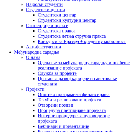
Најбољи студенти
Студентски центри
Студентски центар
Студентски културни центар
Стипендије и праксе
Студентска пракса
Студентска летња стручна пракса
Конкурси за Еразмус+ кредитну мобилност
Акције студената
Међународна сарадња
О нама
Одељење за међународну сарадњу и праћење
реализације пројеката
Служба за пројекте
Центар за развој каријере и саветовање
студената
Пројекти
Опште о програмима финансирања
Текући и реализовани пројекти
Отворени позиви
Процедура претпријаве пројеката
Интерне процедуре за руководиоце
пројеката
Вебинари и презентације
Ресурси за писање и имплементацију