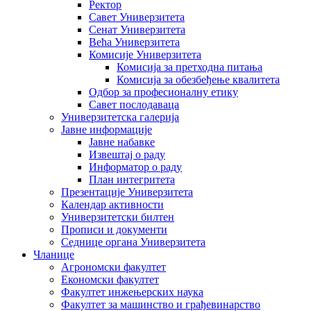
Ректор
Савет Универзитета
Сенат Универзитета
Већа Универзитета
Комисије Универзитета
Комисија за претходна питања
Комисија за обезбеђење квалитета
Одбор за професионалну етику
Савет послодаваца
Универзитетска галерија
Јавне информације
Јавне набавке
Извештај о раду
Информатор о раду
План интегритета
Презентације Универзитета
Календар активности
Универзитетски билтен
Прописи и документи
Седнице органа Универзитета
Чланице
Агрономски факултет
Економски факултет
Факултет инжењерских наука
Факултет за машинство и грађевинарство