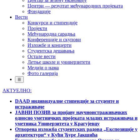
Центар за зелену економију
Центри — резултат међународних пројеката
Фондације
Вести
Конкурси и стипендије
Пројекти
Међународна сарадња
Конференције и скупови
Изложбе и концерти
Студентска дешавања
Остале вести
Летње школе и универзитети
Медији о нама
Фото галерија
☰
АКТУЕЛНО:
DAAD индивидуалне стипендије за студенте и
истраживаче
ЈАВНИ ПОЗИВ за пријаву научноистраживачких
односно уметничких пројеката младих истраживача и
уметника Универзитета у Крагујевцу
Отворена изложба студентских радова „Експозиције у
архитектури“ у Кући Ђуре Јакшића