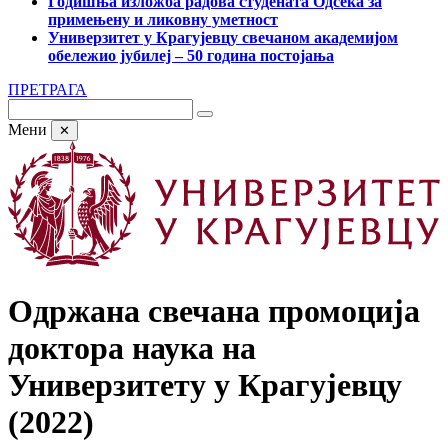
Годишња изложба радова студената Одсека за
примењену и ликовну уметност
Универзитет у Крагујевцу свечаном академијом
обележио јубилеј – 50 година постојања
ПРЕТРАГА
Мени
✕
Одржана свечана промоција
доктора наука на
Универзитету у Крагујевцу
(2022)