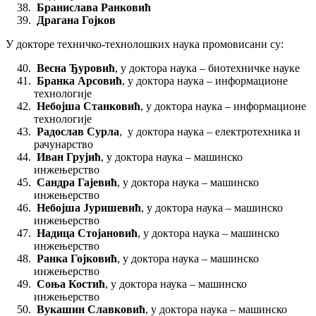
Бранислава Ранковић
Драгана Гојков
У докторе техничко-технолошких наука промовисани су:
Весна Ђуровић
, у доктора наука – биотехничке науке
Бранка Арсовић
, у доктора наука – информационе
технологије
Небојша Станковић
, у доктора наука – информационе
технологије
Радослав Сурла
, у доктора наука – електротехника и
рачунарство
Иван Грујић
, у доктора наука – машинско
инжењерствo
Сандра Гајевић
, у доктора наука – машинско
инжењерствo
Небојша Јуришевић
, у доктора наука – машинско
инжењерствo
Надица Стојановић
, у доктора наука – машинско
инжењерствo
Ранка Гојковић
, у доктора наука – машинско
инжењерствo
Соња Костић
, у доктора наука – машинско
инжењерствo
Вукашин Славковић
, у доктора наука – машинско