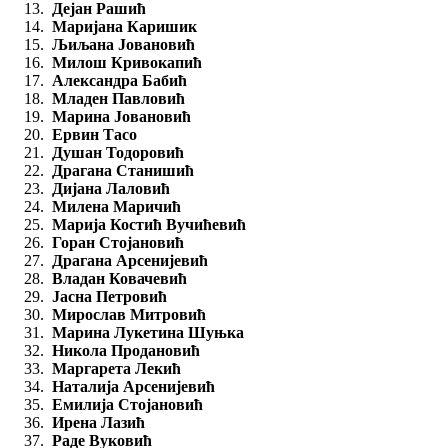
Дејан Рашић
Маријана Каришик
Љиљана Јовановић
Милош Кривокапић
Александра Бабић
Младен Павловић
Марина Јовановић
Ервин Тасо
Душан Тодоровић
Драгана Станишић
Дијана Лаловић
Милена Маричић
Марија Костић Вучићевић
Горан Стојановић
Драгана Арсенијевић
Владан Ковачевић
Јасна Петровић
Мирослав Митровић
Марина Лукетина Шуњка
Никола Продановић
Маргарета Лекић
Наталија Арсенијевић
Емилија Стојановић
Ирена Лазић
Раде Вуковић