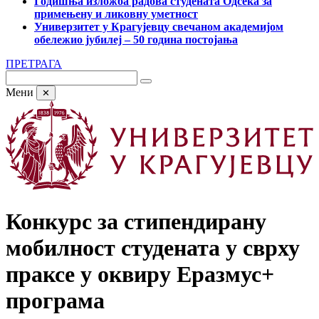
Годишња изложба радова студената Одсека за
примењену и ликовну уметност
Универзитет у Крагујевцу свечаном академијом
обележио јубилеј – 50 година постојања
ПРЕТРАГА
Мени
✕
Конкурс за стипендирану
мобилност студената у сврху
праксе у оквиру Еразмус+
програма