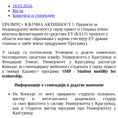
18.03.2024.
Вести
Конкурси и стипендије
ЕРАЗМУС+ КЉУЧНА АКТИВНОСТ 1: Пројекти за
индивидуалну мобилност у сврху праксе и стицања нових
вештина финансирани из средстава ЕУ (КА131 пројекти у
области високог образовања у којима учествују ЕУ државе
чланице и треће земље придружене Програму).
У складу са потписаним Уговором о додели наменских
бесповратних средстава између Универзитета у Крагујевцу и
Фондације Темпус, Универзитет у Крагујевцу расписује
Конкурс за стипендирану мобилност студената у сврху праксе
у оквиру Еразмус+ програма:
SMP
-
Student mobility for
traineeship.
Информације о стипендији и додатне напомене
На Конкурс се могу пријавити студенти основних,
мастер и интегрисаних академских студија
са свих факултета у саставу Универзитета у Крагујевцу,
као и студенти мастер програма при Универзитету у
Крагујевцу.