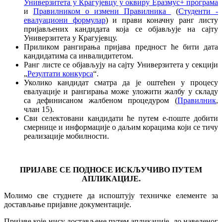
Универзитета у Крагујевцу у оквиру Еразмус+ програма
и
Правилником о измени Правилника
(
Студенти -
евалуациони формулар
) и прави коначну ранг листу
пријављених кандидата која се објављује на сајту
Универзитета у Крагујевцу.
Приликом рангирања пријава предност ће бити дата
кандидатима са инвалидитетом.
Ранг листе се објављују на сајту Универзитета у секцији
„
Резултати конкурса
“.
Уколико кандидат сматра да је оштећен у процесу
евалуације и рангирања може уложити жалбу у складу
са дефинисаном жалбеном процедуром (
Правилник
,
члан 15).
Сви селектовани кандидати ће путем е-поште добити
смернице и информације о даљим корацима који се тичу
реализације мобилности.
ПРИЈАВЕ СЕ ПОДНОСЕ ИСКЉУЧИВО ПУТЕМ
АПЛИКАЦИЈЕ.
Молимо све студнете да испоштују техничке елементе за
достављање пријавне документације.
Пријаве које нису достављене путем апликације, до наведеног