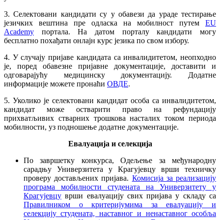
3. Селектовани кандидати су у обавези да ураде тестирање
језичких вештина пре одласка на мобилност путем
EU
Academy
портала. На датом порталу кандидати могу
бесплатно похађати онлајн курс језика по свом избору.
4. У случају пријаве кандидата са инвалидитетом, неопходно
је, поред обавезне пријавне документације, доставити и
одговарајућу медицинску документацију. Додатне
информације можете пронаћи
ОВДЕ
.
5. Уколико је селектовани кандидат особа са инвалидитетом,
кандидат може остварити право на рефундацију
прихватљивих стварних трошкова насталих током периода
мобилности, уз подношење додатне документације.
Евалуација и селекција
По завршетку конкурса, Одељење за међународну
сарадњу Универзитета у Крагујевцу врши техничку
проверу достављених пријава.
Комисија за реализацију
програма мобилности студената на Универзитету у
Крагујевцу
врши евалуацију свих пријава у складу са
Правилником о критеријумима за евалуацију и
селекцију студената, наставног и ненаставног особља