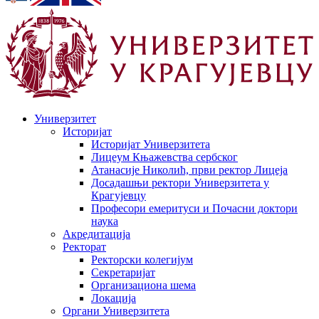
Универзитет
Историјат
Историјат Универзитета
Лицеум Књажевства сербског
Атанасије Николић, први ректор Лицеја
Досадашњи ректори Универзитета у
Крагујевцу
Професори емеритуси и Почасни доктори
наука
Акредитација
Ректорат
Ректорски колегијум
Секретаријат
Организациона шема
Локација
Органи Универзитета