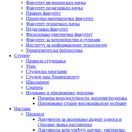
Факултет медицинских наука
Факултет педагошких наука
Правни факултет
Природно-математички факултет
Факултет техничких наука
Педагошки факултет
Филолошко-уметнички факултет
Факултет за хотелијерство и туризам
Институт за информационе технологије
Универзитетска библиотека
Студије
Правила студирања
Упис
Студијски програми
Студије при Универзитету
Школарине
Coursera
Издавање и признавање диплома
Провера веродостојности дипломе/података
Признавање стране високошколске исправе
Настава
Прописи
Документи за заснивање радног односа и
стицање звања наставника
Документи који уређују научне, уметничке,