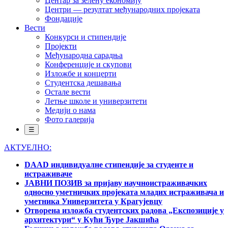
Центар за зелену економију
Центри — резултат међународних пројеката
Фондације
Вести
Конкурси и стипендије
Пројекти
Међународна сарадња
Конференције и скупови
Изложбе и концерти
Студентска дешавања
Остале вести
Летње школе и универзитети
Медији о нама
Фото галерија
☰
АКТУЕЛНО:
DAAD индивидуалне стипендије за студенте и
истраживаче
ЈАВНИ ПОЗИВ за пријаву научноистраживачких
односно уметничких пројеката младих истраживача и
уметника Универзитета у Крагујевцу
Отворена изложба студентских радова „Експозиције у
архитектури“ у Кући Ђуре Јакшића