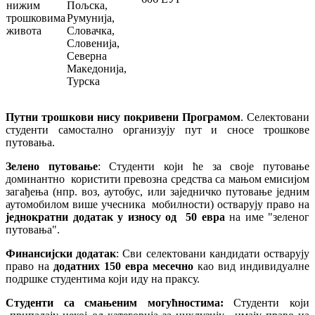
нижим
Пољска,
трошковима
Румунија,
живота
Словачка,
Словенија,
Северна
Македонија,
Турска
Путни трошкови
нису покривени
П
рограмом
. Селектовани
студенти самостално организују пут и сносе трошкове
путовања.
Зелено путовање
: Студенти који ће за своје путовање
доминантно користити превозна средства са мањом емисијом
загађења (нпр. воз, аутобус, или заједничко путовање једним
аутомобилом више учесника мобилности) остварују право на
једнократни додатак у износу од 50 евра
на име "зеленог
путовања".
Финансијски додатак
: Сви селектовани кандидати остварују
право на
додатних 150 евра месечно
као вид индивидуалне
подршке студентима који иду на праксу.
Студенти са смањеним могућностима:
Студенти који