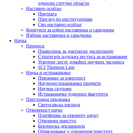
односно стручне области
Наставно особље
Претрага
Преглед по институцијама
Сво наставно особље
Конкурси за избор наставника и сарадника
Избори наставника и сарадника
Наука
Прописи
Правилник за докторске дисертације
Стратегија људских ресурса за истраживаче
Усвојене листе домаћих научних часописа
SCI Thomson Lists
Наука и истраживање
Признање за изврсност
Научноистраживачки пројекти
Научни скупови
Истраживачке јединице факултета
Престижна признања
Светосавска награда
Отвореност науке
Платформа за отворену науку
Отворени приступ
Берлинска декларација
Објављивање у отвореном приступу