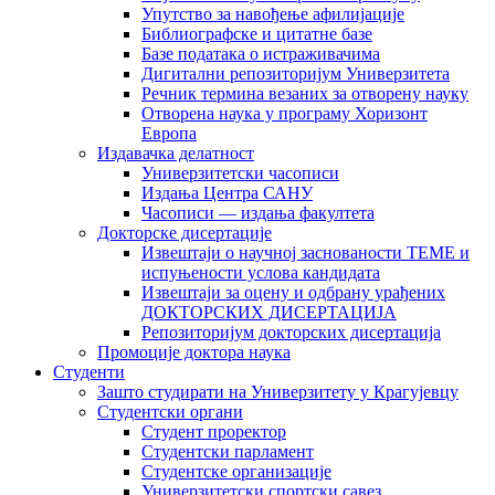
Упутство за навођење афилијације
Библиографске и цитатне базе
Базе података о истраживачима
Дигитални репозиторијум Универзитета
Рeчник термина везаних за отворену науку
Отворена наука у програму Хоризонт
Европа
Издавачка делатност
Универзитетски часописи
Издања Центра САНУ
Часописи — издања факултета
Докторске дисертације
Извештаји о научној заснованости ТЕМЕ и
испуњености услова кандидата
Извештаји за оцену и одбрану урађених
ДОКТОРСКИХ ДИСЕРТАЦИЈА
Репозиторијум докторских дисертација
Промоције доктора наука
Студенти
Зашто студирати на Универзитету у Крагујевцу
Студентски органи
Студент проректор
Студентски парламент
Студентске организације
Универзитетски спортски савез