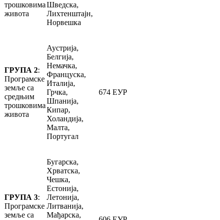
трошковима
Шведска,
живота
Лихтенштајн,
Норвешка
Аустрија,
Белгија,
Немачка,
ГРУПА 2
:
Француска,
Програмске
Италија,
земље са
Грчка,
674 ЕУР
средњим
Шпанија,
трошковима
Кипар,
живота
Холандија,
Малта,
Португал
Бугарска,
Хрватска,
Чешка,
Естонија,
ГРУПА 3
:
Летонија,
Програмске
Литванија,
земље са
Мађарска,
606 ЕУР