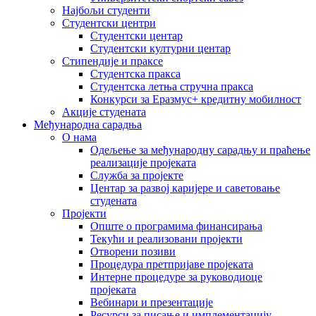
Најбољи студенти
Студентски центри
Студентски центар
Студентски културни центар
Стипендије и праксе
Студентска пракса
Студентска летња стручна пракса
Конкурси за Еразмус+ кредитну мобилност
Акције студената
Међународна сарадња
О нама
Одељење за међународну сарадњу и праћење
реализације пројеката
Служба за пројекте
Центар за развој каријере и саветовање
студената
Пројекти
Опште о програмима финансирања
Текући и реализовани пројекти
Отворени позиви
Процедура претпријаве пројеката
Интерне процедуре за руководиоце
пројеката
Вебинари и презентације
Ресурси за писање и имплементацију