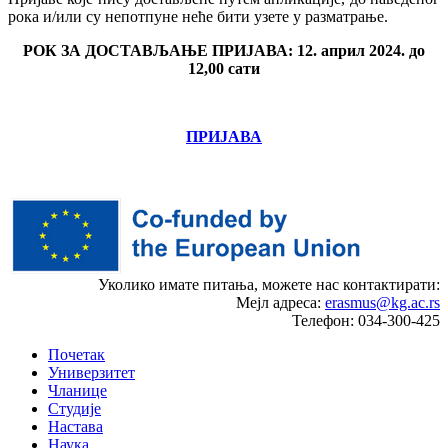
рока и/или су непотпуне неће бити узете у разматрање.
РОК ЗА ДОСТАВЉАЊЕ ПРИЈАВА: 1
2
.
април 2024. до
1
2,00
сати
ПРИЈАВА
Уколико имате питања, можете нас контактирати:
Мејл адреса:
erasmus@kg.ac.rs
Телефон: 034-300-425
Почетак
Универзитет
Чланице
Студије
Настава
Наука