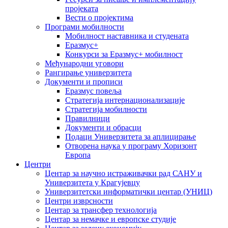
пројеката
Вести о пројектима
Програми мобилности
Мобилност наставника и студената
Еразмус+
Конкурси за Еразмус+ мобилност
Међународни уговори
Рангирање универзитета
Документи и прописи
Еразмус повеља
Стратегија интернационализације
Стратегија мобилности
Правилници
Документи и обрасци
Подаци Универзитета за аплицирање
Отворена наука у програму Хоризонт
Европа
Центри
Центар за научно истраживачки рад САНУ и
Универзитета у Крагујевцу
Универзитетски информатички центар (УНИЦ)
Центри изврсности
Центар за трансфер технологија
Центар за немачке и европске студије