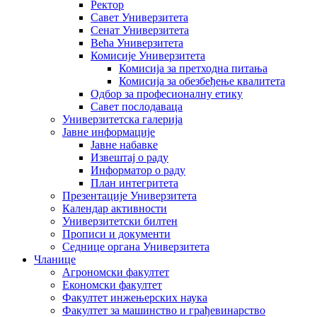
Ректор
Савет Универзитета
Сенат Универзитета
Већа Универзитета
Комисије Универзитета
Комисија за претходна питања
Комисија за обезбеђење квалитета
Одбор за професионалну етику
Савет послодаваца
Универзитетска галерија
Јавне информације
Јавне набавке
Извештај о раду
Информатор о раду
План интегритета
Презентације Универзитета
Календар активности
Универзитетски билтен
Прописи и документи
Седнице органа Универзитета
Чланице
Агрономски факултет
Економски факултет
Факултет инжењерских наука
Факултет за машинство и грађевинарство