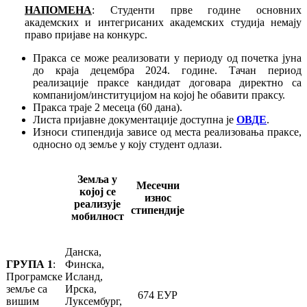
НАПОМЕНА
: Студенти прве године основних
академских и интегрисаних академских студија немају
право пријаве на конкурс.
Пракса се може реализовати у периоду од почетка јуна
до краја децембра 2024. године. Тачан период
реализације праксе кандидат договара директно са
компанијом/институцијом на којој ће обавити праксу.
Пракса траје 2 месеца (60 дана).
Листа пријавне документације доступна је
ОВДЕ
.
Износи стипендија зависе од места реализовања праксе,
односно од земље у коју студент одлази.
Земља у
Месечни
којој се
износ
реализује
стипендије
мобилност
Данска,
ГРУПА 1
:
Финска,
Програмске
Исланд,
земље са
Ирска,
674 ЕУР
вишим
Луксембург,