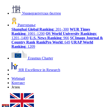
Универзитетски билтен
Рангирање
Shanghai Global Ranking
: 201–300
WUR Times
Ranking
: 1001–1200
QS World University Rankings
:
1201–1400
U.S. News Ranking
: 966
SCImago Journal &
Country Rank
RankPro World
: 649
URAP World
Ranking
: 1209
Erasmus Charter
HR Excellence in Research
Webmail
Контакт
Језик