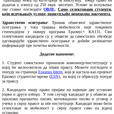
припадају некој од категорија за инклузију, имају право на
додатак у износу од 250 евра месечно. Услове за испуњење
ове ставке погледајте
ОВДЕ
.
Само селектовани студенти,
који испуњавају услове, прикупљаће неопходна документа
.
Здравствено осигурање
: Трошак обавезног здравственог
осигурања у току трајања мобилности није покривен
стипендијом у оквиру програма Еразмус+ КА131. Сви
селектовани кандидати су у обавези да самостално обезбеде
одговарајуће здравствено осигурање и добиће релевантне
информације пре почетка мобилности.
Додатне н
апомене:
1. Студент самостално проналази компанију/институцију у
којој би желео/желела да обави праксу. Можете погледати и
понуду на страници
Erasmus Intern
, која је настала као пројекат
Еразмус студентске мреже (
ESN
), на којој се објављују понуде
за праксу.
2. Кандидати имају право пријаве на највише две установе
(први и други избор). У том случају кандидат је у обавези да
приложи прихватно писмо, мотивационо писмо и уговор о
учењу у сврху праксе за обе институције. Кандидат може бити
селектован за мобилност у сврху праксе само на једној
установи.