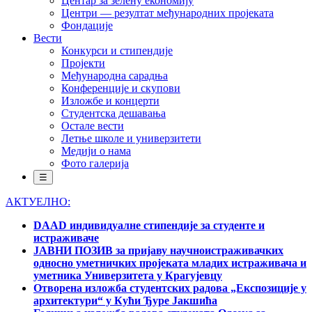
Центар за зелену економију
Центри — резултат међународних пројеката
Фондације
Вести
Конкурси и стипендије
Пројекти
Међународна сарадња
Конференције и скупови
Изложбе и концерти
Студентска дешавања
Остале вести
Летње школе и универзитети
Медији о нама
Фото галерија
☰
АКТУЕЛНО:
DAAD индивидуалне стипендије за студенте и
истраживаче
ЈАВНИ ПОЗИВ за пријаву научноистраживачких
односно уметничких пројеката младих истраживача и
уметника Универзитета у Крагујевцу
Отворена изложба студентских радова „Експозиције у
архитектури“ у Кући Ђуре Јакшића