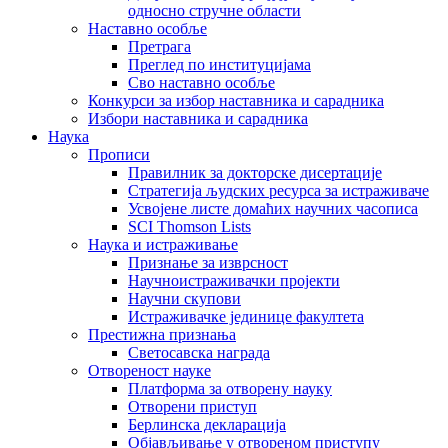
односно стручне области
Наставно особље
Претрага
Преглед по институцијама
Сво наставно особље
Конкурси за избор наставника и сарадника
Избори наставника и сарадника
Наука
Прописи
Правилник за докторске дисертације
Стратегија људских ресурса за истраживаче
Усвојене листе домаћих научних часописа
SCI Thomson Lists
Наука и истраживање
Признање за изврсност
Научноистраживачки пројекти
Научни скупови
Истраживачке јединице факултета
Престижна признања
Светосавска награда
Отвореност науке
Платформа за отворену науку
Отворени приступ
Берлинска декларација
Објављивање у отвореном приступу