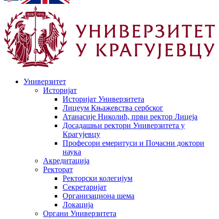
Универзитет
Историјат
Историјат Универзитета
Лицеум Књажевства сербског
Атанасије Николић, први ректор Лицеја
Досадашњи ректори Универзитета у
Крагујевцу
Професори емеритуси и Почасни доктори
наука
Акредитација
Ректорат
Ректорски колегијум
Секретаријат
Организациона шема
Локација
Органи Универзитета