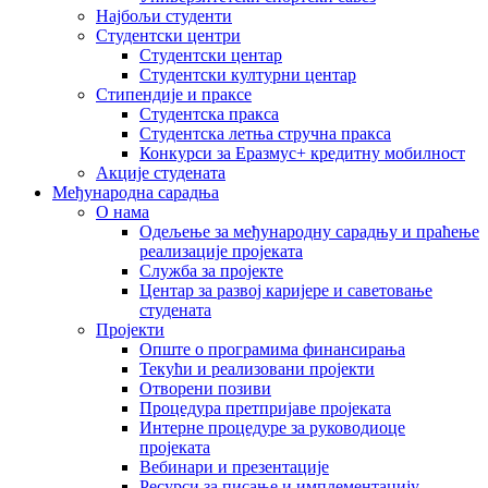
Најбољи студенти
Студентски центри
Студентски центар
Студентски културни центар
Стипендије и праксе
Студентска пракса
Студентска летња стручна пракса
Конкурси за Еразмус+ кредитну мобилност
Акције студената
Међународна сарадња
О нама
Одељење за међународну сарадњу и праћење
реализације пројеката
Служба за пројекте
Центар за развој каријере и саветовање
студената
Пројекти
Опште о програмима финансирања
Текући и реализовани пројекти
Отворени позиви
Процедура претпријаве пројеката
Интерне процедуре за руководиоце
пројеката
Вебинари и презентације
Ресурси за писање и имплементацију