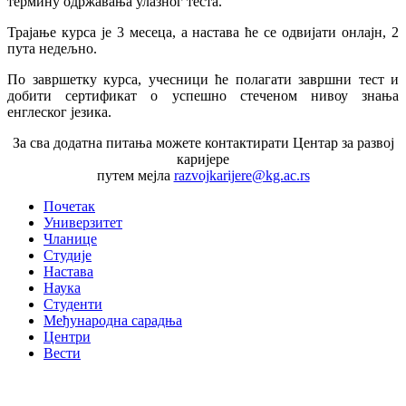
термину одржавања улазног теста.
Трајање курса је 3 месеца, а настава ће се одвијати онлајн, 2
пута недељно.
По завршетку курса, учесници ће полагати завршни тест и
добити сертификат о успешно стеченом нивоу знања
енглеског језика.
За сва додатна питања можете контактирати Центар за развој
каријере
путем мејла
razvojkarijere@kg.ac.rs
Почетак
Универзитет
Чланице
Студије
Настава
Наука
Студенти
Међународна сарадња
Центри
Вести