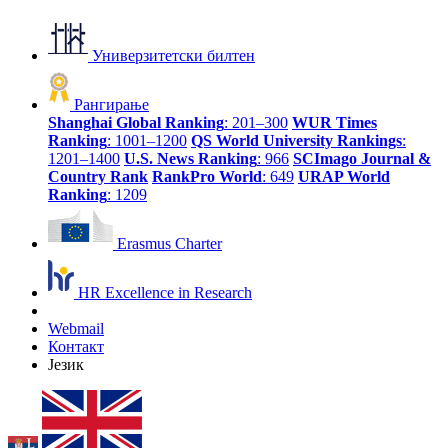
Универзитетски билтен
Рангирање
Shanghai Global Ranking
: 201–300
WUR Times
Ranking
: 1001–1200
QS World University Rankings
:
1201–1400
U.S. News Ranking
: 966
SCImago Journal &
Country Rank
RankPro World
: 649
URAP World
Ranking
: 1209
Erasmus Charter
HR Excellence in Research
Webmail
Контакт
Језик