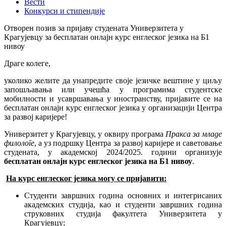
Вести
Конкурси и стипендије
Отворен позив за пријаву студената Универзитета у
Крагујевцу за бесплатан онлајн курс енглеског језика на Б1
нивоу
Драге колеге,
уколико желите да унапредите своје језичке вештине у циљу
запошљавања или учешћа у програмима студентске
мобилности и усавршавања у иностранству, пријавите се на
бесплатан онлајн курс енглеског језика у организацији Центра
за развој каријере!
Универзитет у Крагујевцу, у оквиру програма
Пракса за младе
филологе
, а уз подршку Центра за развој каријере и саветовање
студената, у академској 2024/2025. години организује
бесплатан онлајн курс
енглеског језика на Б1 нивоу
.
На курс енглеског језика могу се пријавити:
Студенти завршних година основних и интегрисаних
академских студија, као и студенти завршних година
струковних студија факултета Универзитета у
Крагујевцу;