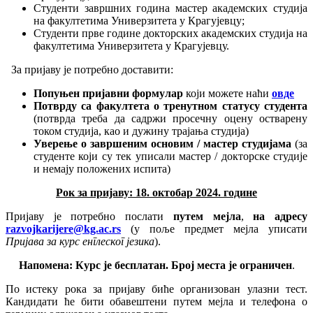
Студенти завршних година мастер академских студија
на факултетима Универзитета у Крагујевцу;
Студенти прве године докторских академских студија на
факултетима Универзитета у Крагујевцу.
За пријаву је потребно доставити:
Попуњен пријавни формулар
који можете наћи
овде
Потврду са факултета о тренутном статусу студента
(потврда треба да садржи просечну оцену остварену
током студија, као и дужину трајања студија)
Уверење о завршеним основим / мастер студијама
(за
студенте који су тек уписали мастер / докторске студије
и немају положених испита)
Рок за пријаву: 18. октобар 2024. године
Пријаву је потребно послати
путем мејла
,
на адресу
razvojkarijere@kg.ac.rs
(у поље предмет мејла уписати
Пријава за курс енглеског језика
).
Напомена: Курс је бесплатан. Број места је ограничен
.
По истеку рока за пријаву биће организован улазни тест.
Кандидати ће бити обавештени путем мејла и телефона о