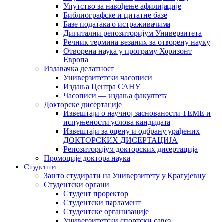
Упутство за навођење афилијације
Библиографске и цитатне базе
Базе података о истраживачима
Дигитални репозиторијум Универзитета
Рeчник термина везаних за отворену науку
Отворена наука у програму Хоризонт
Европа
Издавачка делатност
Универзитетски часописи
Издања Центра САНУ
Часописи — издања факултета
Докторске дисертације
Извештаји о научној заснованости ТЕМЕ и
испуњености услова кандидата
Извештаји за оцену и одбрану урађених
ДОКТОРСКИХ ДИСЕРТАЦИЈА
Репозиторијум докторских дисертација
Промоције доктора наука
Студенти
Зашто студирати на Универзитету у Крагујевцу
Студентски органи
Студент проректор
Студентски парламент
Студентске организације
Универзитетски спортски савез