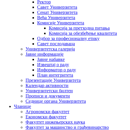
Ректор
Савет Универзитета
Сенат Универзитета
Већа Универзитета
Комисије Универзитета
Комисија за претходна питања
Комисија за обезбеђење квалитета
Одбор за професионалну етику
Савет послодаваца
Универзитетска галерија
Јавне информације
Јавне набавке
Извештај о раду
Информатор о раду
План интегритета
Презентације Универзитета
Календар активности
Универзитетски билтен
Прописи и документи
Седнице органа Универзитета
Чланице
Агрономски факултет
Економски факултет
Факултет инжењерских наука
Факултет за машинство и грађевинарство