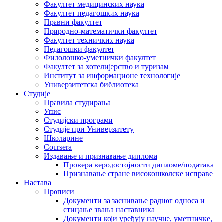
Факултет медицинских наука
Факултет педагошких наука
Правни факултет
Природно-математички факултет
Факултет техничких наука
Педагошки факултет
Филолошко-уметнички факултет
Факултет за хотелијерство и туризам
Институт за информационе технологије
Универзитетска библиотека
Студије
Правила студирања
Упис
Студијски програми
Студије при Универзитету
Школарине
Coursera
Издавање и признавање диплома
Провера веродостојности дипломе/података
Признавање стране високошколске исправе
Настава
Прописи
Документи за заснивање радног односа и
стицање звања наставника
Документи који уређују научне, уметничке,