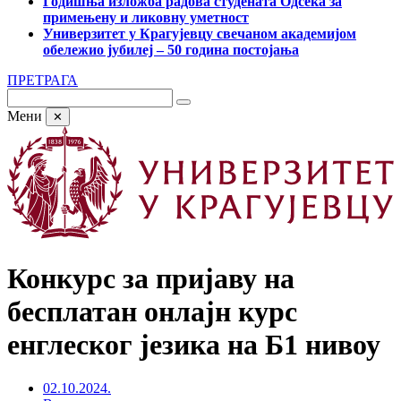
Годишња изложба радова студената Одсека за
примењену и ликовну уметност
Универзитет у Крагујевцу свечаном академијом
обележио јубилеј – 50 година постојања
ПРЕТРАГА
Мени
✕
Конкурс за пријаву на
бесплатан онлајн курс
енглеског језика на Б1 нивоу
02.10.2024.