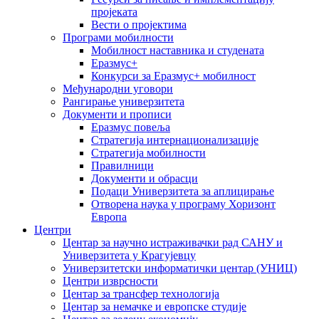
пројеката
Вести о пројектима
Програми мобилности
Мобилност наставника и студената
Еразмус+
Конкурси за Еразмус+ мобилност
Међународни уговори
Рангирање универзитета
Документи и прописи
Еразмус повеља
Стратегија интернационализације
Стратегија мобилности
Правилници
Документи и обрасци
Подаци Универзитета за аплицирање
Отворена наука у програму Хоризонт
Европа
Центри
Центар за научно истраживачки рад САНУ и
Универзитета у Крагујевцу
Универзитетски информатички центар (УНИЦ)
Центри изврсности
Центар за трансфер технологија
Центар за немачке и европске студије