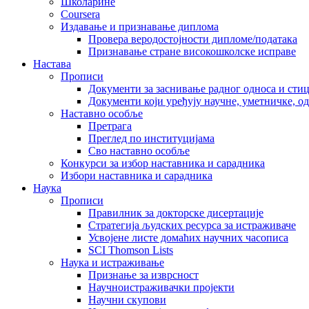
Школарине
Coursera
Издавање и признавање диплома
Провера веродостојности дипломе/података
Признавање стране високошколске исправе
Настава
Прописи
Документи за заснивање радног односа и сти
Документи који уређују научне, уметничке, о
Наставно особље
Претрага
Преглед по институцијама
Сво наставно особље
Конкурси за избор наставника и сарадника
Избори наставника и сарадника
Наука
Прописи
Правилник за докторске дисертације
Стратегија људских ресурса за истраживаче
Усвојене листе домаћих научних часописа
SCI Thomson Lists
Наука и истраживање
Признање за изврсност
Научноистраживачки пројекти
Научни скупови