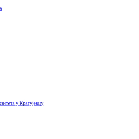
а
зитета у Крагујевцу