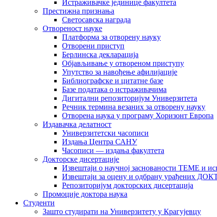
Истраживачке јединице факултета
Престижна признања
Светосавска награда
Отвореност науке
Платформа за отворену науку
Отворени приступ
Берлинска декларација
Објављивање у отвореном приступу
Упутство за навођење афилијације
Библиографске и цитатне базе
Базе података о истраживачима
Дигитални репозиторијум Универзитета
Рeчник термина везаних за отворену науку
Отворена наука у програму Хоризонт Европа
Издавачка делатност
Универзитетски часописи
Издања Центра САНУ
Часописи — издања факултета
Докторске дисертације
Извештаји о научној заснованости ТЕМЕ и ис
Извештаји за оцену и одбрану урађених
Репозиторијум докторских дисертација
Промоције доктора наука
Студенти
Зашто студирати на Универзитету у Крагујевцу