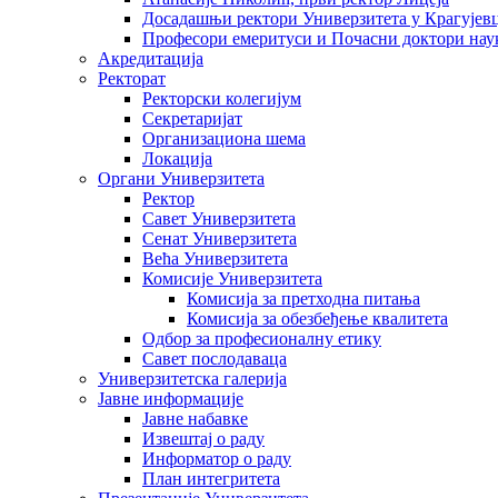
Досадашњи ректори Универзитета у Крагујев
Професори емеритуси и Почасни доктори нау
Акредитација
Ректорат
Ректорски колегијум
Секретаријат
Организациона шема
Локација
Органи Универзитета
Ректор
Савет Универзитета
Сенат Универзитета
Већа Универзитета
Комисије Универзитета
Комисија за претходна питања
Комисија за обезбеђење квалитета
Одбор за професионалну етику
Савет послодаваца
Универзитетска галерија
Јавне информације
Јавне набавке
Извештај о раду
Информатор о раду
План интегритета