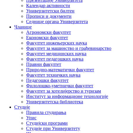
Презентације Универзитета
Календар активности
Универзитетски билтен
Прописи и документи
Седнице органа Универзитета
Чланице
Агрономски факултет
Економски факултет
Факултет инжењерских наука
Факултет за машинство и грађевинарство
Факултет медицинских наука
Факултет педагошких наука
Правни факултет
Природно-математички факултет
Факултет техничких наука
Педагошки факултет
Филолошко-уметнички факултет
Факултет за хотелијерство и туризам
Институт за информационе технологије
Универзитетска библиотека
Студије
Правила студирања
Упис
Студијски програми
Студије при Универзитету