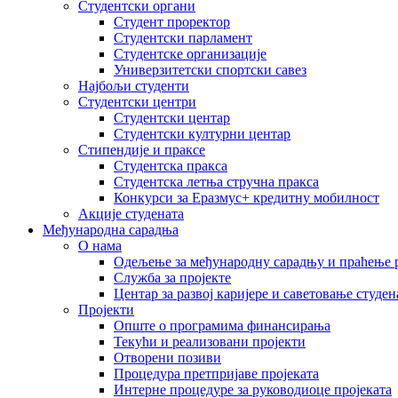
Студентски органи
Студент проректор
Студентски парламент
Студентске организације
Универзитетски спортски савез
Најбољи студенти
Студентски центри
Студентски центар
Студентски културни центар
Стипендије и праксе
Студентска пракса
Студентска летња стручна пракса
Конкурси за Еразмус+ кредитну мобилност
Акције студената
Међународна сарадња
О нама
Одељење за међународну сарадњу и праћење р
Служба за пројекте
Центар за развој каријере и саветовање студен
Пројекти
Опште о програмима финансирања
Текући и реализовани пројекти
Отворени позиви
Процедура претпријаве пројеката
Интерне процедуре за руководиоце пројеката