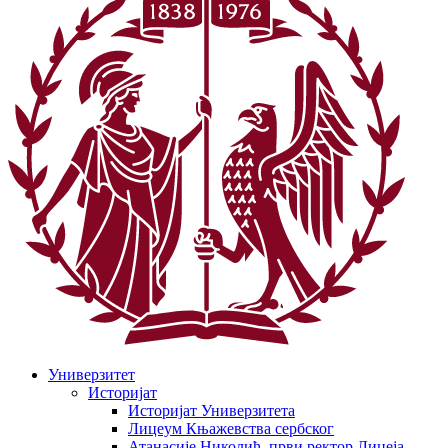
Универзитет
Историјат
Историјат Универзитета
Лицеум Књажевства сербског
Атанасије Николић, први ректор Лицеја