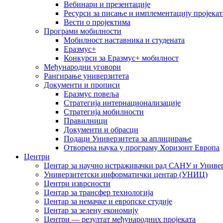
Вебинари и презентације
Ресурси за писање и имплементацију пројекат
Вести о пројектима
Програми мобилности
Мобилност наставника и студената
Еразмус+
Конкурси за Еразмус+ мобилност
Међународни уговори
Рангирање универзитета
Документи и прописи
Еразмус повеља
Стратегија интернационализације
Стратегија мобилности
Правилници
Документи и обрасци
Подаци Универзитета за аплицирање
Отворена наука у програму Хоризонт Европа
Центри
Центар за научно истраживачки рад САНУ и Универ
Универзитетски информатички центар (УНИЦ)
Центри изврсности
Центар за трансфер технологија
Центар за немачке и европске студије
Центар за зелену економију
Центри — резултат међународних пројеката