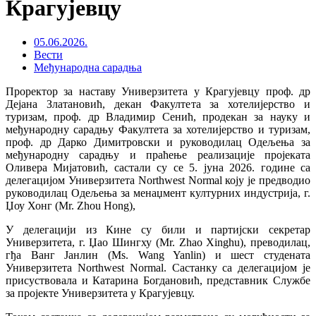
Крагујевцу
05.06.2026.
Вести
Међународна сарадња
Проректор за наставу Универзитета у Крагујевцу проф. др
Дејана Златановић, декан Факултета за хотелијерство и
туризам, проф. др Владимир Сенић, продекан за науку и
међународну сарадњу Факултета за хотелијерство и туризам,
проф. др Дарко Димитровски и руководилац Одељења за
међународну сарадњу и праћење реализације пројеката
Оливера Мијатовић, састали су се 5. јуна 2026. године са
делегацијом Универзитета Northwest Normal коју је предводио
руководилац Одељења за менаџмент културних индустрија, г.
Џоу Хонг (Mr. Zhou Hong),
У делегацији из Кине су били и партијски секретар
Универзитета, г. Џао Шингху (Mr. Zhao Xinghu), преводилац,
гђа Ванг Јанлин (Ms. Wang Yanlin) и шест студената
Универзитета Northwest Normal. Састанку са делегацијом је
присуствовала и Катарина Богдановић, представник Службе
за пројекте Универзитета у Крагујевцу.