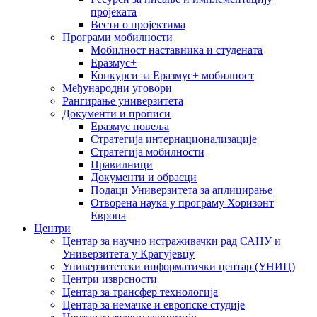
пројеката
Вести о пројектима
Програми мобилности
Мобилност наставника и студената
Еразмус+
Конкурси за Еразмус+ мобилност
Међународни уговори
Рангирање универзитета
Документи и прописи
Еразмус повеља
Стратегија интернационализације
Стратегија мобилности
Правилници
Документи и обрасци
Подаци Универзитета за аплицирање
Отворена наука у програму Хоризонт
Европа
Центри
Центар за научно истраживачки рад САНУ и
Универзитета у Крагујевцу
Универзитетски информатички центар (УНИЦ)
Центри изврсности
Центар за трансфер технологија
Центар за немачке и европске студије