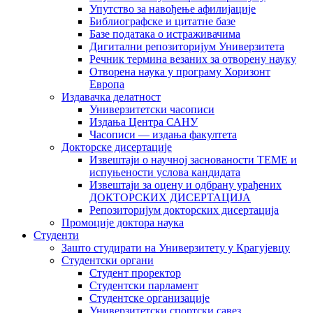
Упутство за навођење афилијације
Библиографске и цитатне базе
Базе података о истраживачима
Дигитални репозиторијум Универзитета
Рeчник термина везаних за отворену науку
Отворена наука у програму Хоризонт
Европа
Издавачка делатност
Универзитетски часописи
Издања Центра САНУ
Часописи — издања факултета
Докторске дисертације
Извештаји о научној заснованости ТЕМЕ и
испуњености услова кандидата
Извештаји за оцену и одбрану урађених
ДОКТОРСКИХ ДИСЕРТАЦИЈА
Репозиторијум докторских дисертација
Промоције доктора наука
Студенти
Зашто студирати на Универзитету у Крагујевцу
Студентски органи
Студент проректор
Студентски парламент
Студентске организације
Универзитетски спортски савез