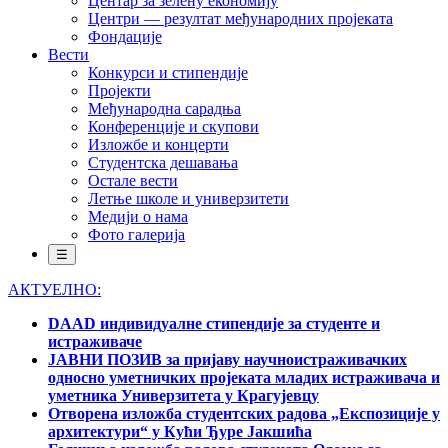
Центар за зелену економију
Центри — резултат међународних пројеката
Фондације
Вести
Конкурси и стипендије
Пројекти
Међународна сарадња
Конференције и скупови
Изложбе и концерти
Студентска дешавања
Остале вести
Летње школе и универзитети
Медији о нама
Фото галерија
☰
АКТУЕЛНО:
DAAD индивидуалне стипендије за студенте и
истраживаче
ЈАВНИ ПОЗИВ за пријаву научноистраживачких
односно уметничких пројеката младих истраживача и
уметника Универзитета у Крагујевцу
Отворена изложба студентских радова „Експозиције у
архитектури“ у Кући Ђуре Јакшића