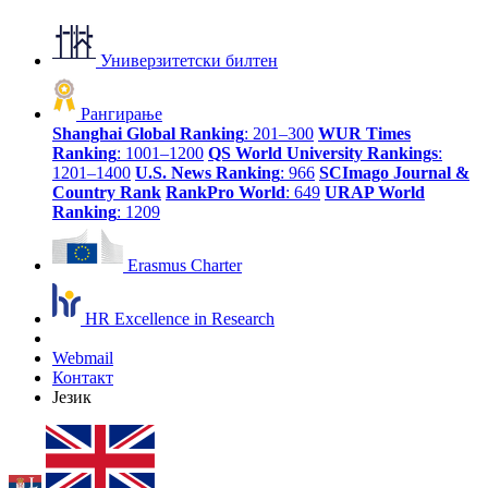
Универзитетски билтен
Рангирање
Shanghai Global Ranking
: 201–300
WUR Times
Ranking
: 1001–1200
QS World University Rankings
:
1201–1400
U.S. News Ranking
: 966
SCImago Journal &
Country Rank
RankPro World
: 649
URAP World
Ranking
: 1209
Erasmus Charter
HR Excellence in Research
Webmail
Контакт
Језик