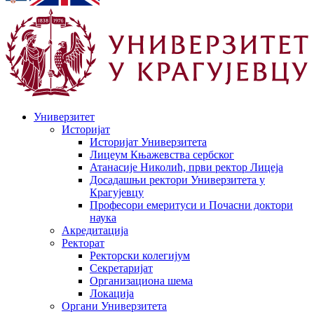
Универзитет
Историјат
Историјат Универзитета
Лицеум Књажевства сербског
Атанасије Николић, први ректор Лицеја
Досадашњи ректори Универзитета у
Крагујевцу
Професори емеритуси и Почасни доктори
наука
Акредитација
Ректорат
Ректорски колегијум
Секретаријат
Организациона шема
Локација
Органи Универзитета