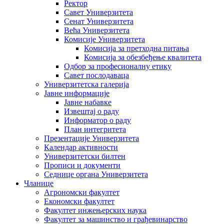
Ректор
Савет Универзитета
Сенат Универзитета
Већа Универзитета
Комисије Универзитета
Комисија за претходна питања
Комисија за обезбеђење квалитета
Одбор за професионалну етику
Савет послодаваца
Универзитетска галерија
Јавне информације
Јавне набавке
Извештај о раду
Информатор о раду
План интегритета
Презентације Универзитета
Календар активности
Универзитетски билтен
Прописи и документи
Седнице органа Универзитета
Чланице
Агрономски факултет
Економски факултет
Факултет инжењерских наука
Факултет за машинство и грађевинарство