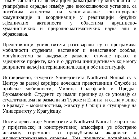
Током састанка са делегацијом разматране су могућности за
унапређење сарадње између две високошколске установе, са
посебним акцентом на успостављање континуиране
комуникације и координације у реализацији будућих
заједничких активности у областима друштвено-
хуманистичких и природно-математичких наука али и
образовања.
Представници универзитета разговарали су о програмима
мобилности студената, наставног и ненаставног особља,
могућностима за академске размене, стручне праксе и
заједничке пројекте, као и о другим иницијативама које могу
допринети даљој интернационализацији обе институције.
Истовремено, студенте Универзитета Northwest Normal су у
Центру за развој каријере дочекали представници Службе за
праћење мобилности, Милица Спасојевић и Предраг
Вукомановић. Студенти су имали прилику да се упознају са
студенткињама на размени из Турске и Египта, и сазнају више
о Еразмус + мобилностима, животу у Србији и студирању на
Универзитету у Крагујевцу.
Посета делегације Универзитета Northwest Normal је протекла
у пријатељској и конструктивној атмосфери, уз обострано
исказану спремност за продубљивање академске и
научноистраживачке сарадње. Том приликом потврђено је