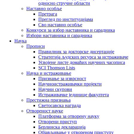
односно стручне области
Наставно особље
Претрага
Преглед по институцијама
Сво наставно особље
Конкурси за избор наставника и сарадника
Избори наставника и сарадника
Наука
Прописи
Правилник за докторске дисертације
Стратегија људских ресурса за истраживаче
Усвојене листе домаћих научних часописа
SCI Thomson Lists
Наука и истраживање
Признање за изврсност
Научноистраживачки пројекти
Научни скупови
Истраживачке јединице факултета
Престижна признања
Светосавска награда
Отвореност науке
Платформа за отворену науку
Отворени приступ
Берлинска декларација
Објављивање у отвореном приступу