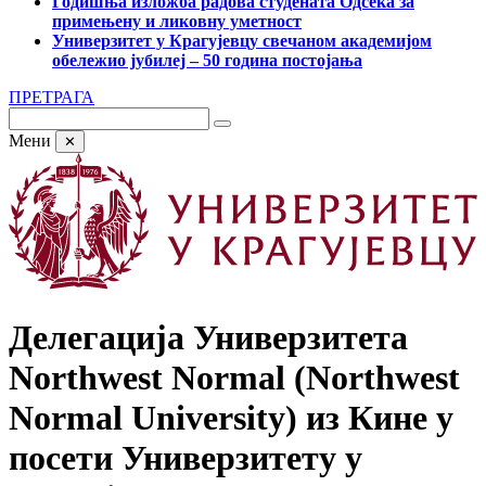
Годишња изложба радова студената Одсека за
примењену и ликовну уметност
Универзитет у Крагујевцу свечаном академијом
обележио јубилеј – 50 година постојања
ПРЕТРАГА
Мени
✕
Делегација Универзитета
Northwest Normal (Northwest
Normal University) из Кине у
посети Универзитету у