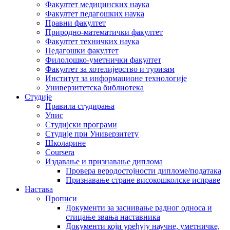
Факултет медицинских наука
Факултет педагошких наука
Правни факултет
Природно-математички факултет
Факултет техничких наука
Педагошки факултет
Филолошко-уметнички факултет
Факултет за хотелијерство и туризам
Институт за информационе технологије
Универзитетска библиотека
Студије
Правила студирања
Упис
Студијски програми
Студије при Универзитету
Школарине
Coursera
Издавање и признавање диплома
Провера веродостојности дипломе/података
Признавање стране високошколске исправе
Настава
Прописи
Документи за заснивање радног односа и
стицање звања наставника
Документи који уређују научне, уметничке,