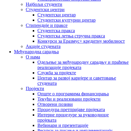
Најбољи студенти
Студентски центри
Студентски центар
Студентски културни центар
Стипендије и праксе
Студентска пракса
Студентска летња стручна пракса
Конкурси за Еразмус+ кредитну мобилност
Акције студената
Међународна сарадња
О нама
Одељење за међународну сарадњу и праћење
реализације пројеката
Служба за пројекте
Центар за развој каријере и саветовање
студената
Пројекти
Опште о програмима финансирања
Текући и реализовани пројекти
Отворени позиви
Процедура претпријаве пројеката
Интерне процедуре за руководиоце
пројеката
Вебинари и презентације
Ресурси за писање и имплементацију