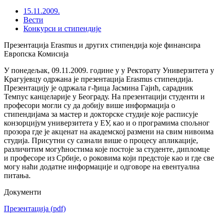
15.11.2009.
Вести
Конкурси и стипендије
Презентација Erasmus и других стипендија које финансира
Европска Комисија
У понедељак, 09.11.2009. године у у Ректорату Универзитета у
Крагујевцу одржана је презентација Erasmus стипендија.
Презентацију је одржала г-ђица Јасмина Гајић, сарадник
Темпус канцеларије у Београду. На презентацији студенти и
професори могли су да добију више информација о
стипендијама за мастер и докторске студије које расписује
конзорцијум универзитета у ЕУ, као и о програмима спољног
прозора где је акценат на академској размени на свим нивоима
студија. Присутни су сазнали више о процесу апликације,
различитим могућностима које постоје за студенте, дипломце
и професоре из Србије, о роковима који предстоје као и где све
могу наћи додатне информације и одговоре на евентуална
питања.
Документи
Презентација
(pdf)