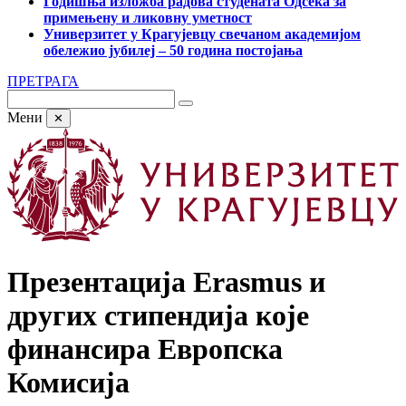
Годишња изложба радова студената Одсека за
примењену и ликовну уметност
Универзитет у Крагујевцу свечаном академијом
обележио јубилеј – 50 година постојања
ПРЕТРАГА
Мени
✕
Презентација Erasmus и
других стипендија које
финансира Европска
Комисија