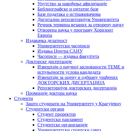
Упутство за навођење афилијације
Библиографске и цитатне базе
Базе података о истраживачима
Дигитални репозиторијум Универзитета
Рeчник термина везаних за отворену науку
Отворена наука у програму Хоризонт
Европа
Издавачка делатност
Универзитетски часописи
Издања Центра САНУ
Часописи — издања факултета
Докторске дисертације
Извештаји о научној заснованости ТЕМЕ и
испуњености услова кандидата
Извештаји за оцену и одбрану урађених
ДОКТОРСКИХ ДИСЕРТАЦИЈА
Репозиторијум докторских дисертација
Промоције доктора наука
Студенти
Зашто студирати на Универзитету у Крагујевцу
Студентски органи
Студент проректор
Студентски парламент
Студентске организације
Универзитетски спортски савез