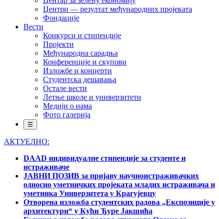
Центар за зелену економију
Центри — резултат међународних пројеката
Фондације
Вести
Конкурси и стипендије
Пројекти
Међународна сарадња
Конференције и скупови
Изложбе и концерти
Студентска дешавања
Остале вести
Летње школе и универзитети
Медији о нама
Фото галерија
☰
АКТУЕЛНО:
DAAD индивидуалне стипендије за студенте и
истраживаче
ЈАВНИ ПОЗИВ за пријаву научноистраживачких
односно уметничких пројеката младих истраживача и
уметника Универзитета у Крагујевцу
Отворена изложба студентских радова „Експозиције у
архитектури“ у Кући Ђуре Јакшића