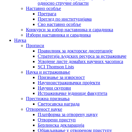
односно стручне области
Наставно особље
Претрага
Преглед по институцијама
Сво наставно особље
Конкурси за избор наставника и сарадника
Избори наставника и сарадника
Наука
Прописи
Правилник за докторске дисертације
Стратегија људских ресурса за истраживаче
Усвојене листе домаћих научних часописа
SCI Thomson Lists
Наука и истраживање
Признање за изврсност
Научноистраживачки пројекти
Научни скупови
Истраживачке јединице факултета
Престижна признања
Светосавска награда
Отвореност науке
Платформа за отворену науку
Отворени приступ
Берлинска декларација
Објављивање у отвореном приступу