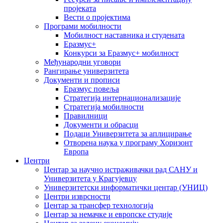
пројеката
Вести о пројектима
Програми мобилности
Мобилност наставника и студената
Еразмус+
Конкурси за Еразмус+ мобилност
Међународни уговори
Рангирање универзитета
Документи и прописи
Еразмус повеља
Стратегија интернационализације
Стратегија мобилности
Правилници
Документи и обрасци
Подаци Универзитета за аплицирање
Отворена наука у програму Хоризонт
Европа
Центри
Центар за научно истраживачки рад САНУ и
Универзитета у Крагујевцу
Универзитетски информатички центар (УНИЦ)
Центри изврсности
Центар за трансфер технологија
Центар за немачке и европске студије