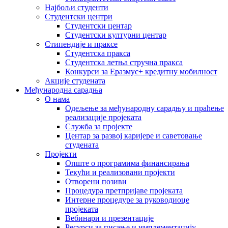
Најбољи студенти
Студентски центри
Студентски центар
Студентски културни центар
Стипендије и праксе
Студентска пракса
Студентска летња стручна пракса
Конкурси за Еразмус+ кредитну мобилност
Акције студената
Међународна сарадња
О нама
Одељење за међународну сарадњу и праћење
реализације пројеката
Служба за пројекте
Центар за развој каријере и саветовање
студената
Пројекти
Опште о програмима финансирања
Текући и реализовани пројекти
Отворени позиви
Процедура претпријаве пројеката
Интерне процедуре за руководиоце
пројеката
Вебинари и презентације
Ресурси за писање и имплементацију