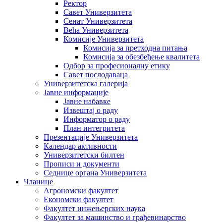
Ректор
Савет Универзитета
Сенат Универзитета
Већа Универзитета
Комисије Универзитета
Комисија за претходна питања
Комисија за обезбеђење квалитета
Одбор за професионалну етику
Савет послодаваца
Универзитетска галерија
Јавне информације
Јавне набавке
Извештај о раду
Информатор о раду
План интегритета
Презентације Универзитета
Календар активности
Универзитетски билтен
Прописи и документи
Седнице органа Универзитета
Чланице
Агрономски факултет
Економски факултет
Факултет инжењерских наука
Факултет за машинство и грађевинарство