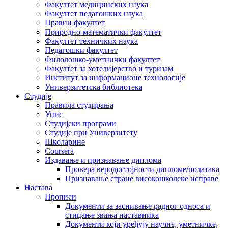
Факултет медицинских наука
Факултет педагошких наука
Правни факултет
Природно-математички факултет
Факултет техничких наука
Педагошки факултет
Филолошко-уметнички факултет
Факултет за хотелијерство и туризам
Институт за информационе технологије
Универзитетска библиотека
Студије
Правила студирања
Упис
Студијски програми
Студије при Универзитету
Школарине
Coursera
Издавање и признавање диплома
Провера веродостојности дипломе/података
Признавање стране високошколске исправе
Настава
Прописи
Документи за заснивање радног односа и
стицање звања наставника
Документи који уређују научне, уметничке,