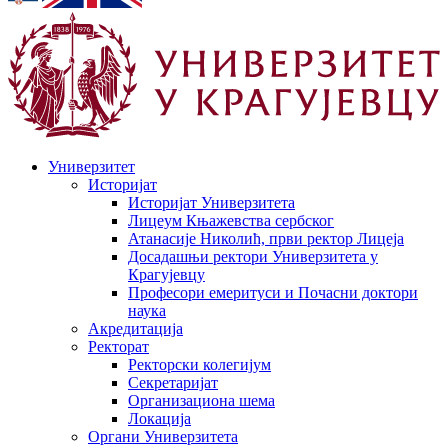
Универзитет
Историјат
Историјат Универзитета
Лицеум Књажевства сербског
Атанасије Николић, први ректор Лицеја
Досадашњи ректори Универзитета у
Крагујевцу
Професори емеритуси и Почасни доктори
наука
Акредитација
Ректорат
Ректорски колегијум
Секретаријат
Организациона шема
Локација
Органи Универзитета