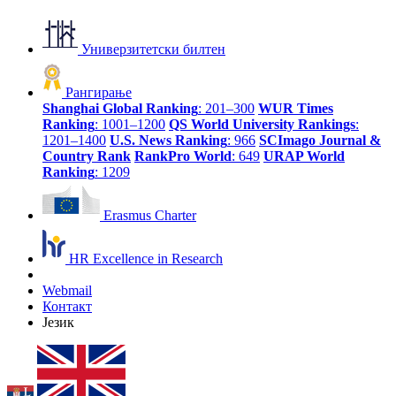
Универзитетски билтен
Рангирање
Shanghai Global Ranking
: 201–300
WUR Times
Ranking
: 1001–1200
QS World University Rankings
:
1201–1400
U.S. News Ranking
: 966
SCImago Journal &
Country Rank
RankPro World
: 649
URAP World
Ranking
: 1209
Erasmus Charter
HR Excellence in Research
Webmail
Контакт
Језик