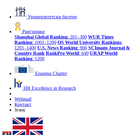
Универзитетски билтен
Рангирање
Shanghai Global Ranking
: 201–300
WUR Times
Ranking
: 1001–1200
QS World University Rankings
:
1201–1400
U.S. News Ranking
: 966
SCImago Journal &
Country Rank
RankPro World
: 649
URAP World
Ranking
: 1209
Erasmus Charter
HR Excellence in Research
Webmail
Контакт
Језик