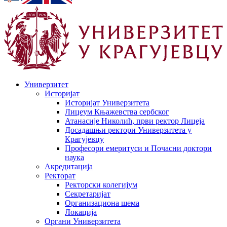
Универзитет
Историјат
Историјат Универзитета
Лицеум Књажевства сербског
Атанасије Николић, први ректор Лицеја
Досадашњи ректори Универзитета у
Крагујевцу
Професори емеритуси и Почасни доктори
наука
Акредитација
Ректорат
Ректорски колегијум
Секретаријат
Организациона шема
Локација
Органи Универзитета