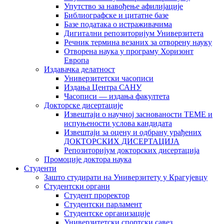
Упутство за навођење афилијације
Библиографске и цитатне базе
Базе података о истраживачима
Дигитални репозиторијум Универзитета
Рeчник термина везаних за отворену науку
Отворена наука у програму Хоризонт
Европа
Издавачка делатност
Универзитетски часописи
Издања Центра САНУ
Часописи — издања факултета
Докторске дисертације
Извештаји о научној заснованости ТЕМЕ и
испуњености услова кандидата
Извештаји за оцену и одбрану урађених
ДОКТОРСКИХ ДИСЕРТАЦИЈА
Репозиторијум докторских дисертација
Промоције доктора наука
Студенти
Зашто студирати на Универзитету у Крагујевцу
Студентски органи
Студент проректор
Студентски парламент
Студентске организације
Универзитетски спортски савез