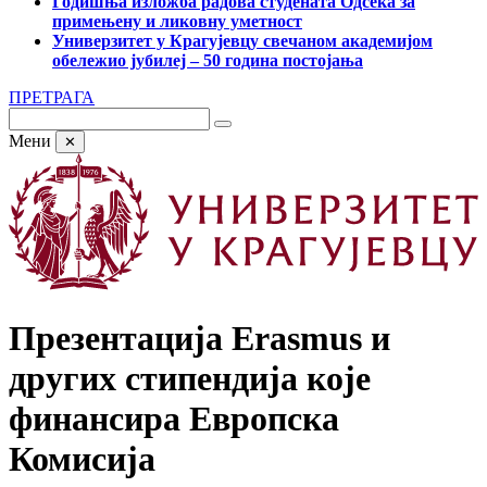
Годишња изложба радова студената Одсека за
примењену и ликовну уметност
Универзитет у Крагујевцу свечаном академијом
обележио јубилеј – 50 година постојања
ПРЕТРАГА
Мени
✕
Презентација Erasmus и
других стипендија које
финансира Европска
Комисија