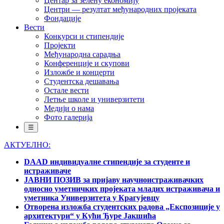
Центар за зелену економију
Центри — резултат међународних пројеката
Фондације
Вести
Конкурси и стипендије
Пројекти
Међународна сарадња
Конференције и скупови
Изложбе и концерти
Студентска дешавања
Остале вести
Летње школе и универзитети
Медији о нама
Фото галерија
☰
АКТУЕЛНО:
DAAD индивидуалне стипендије за студенте и
истраживаче
ЈАВНИ ПОЗИВ за пријаву научноистраживачких
односно уметничких пројеката младих истраживача и
уметника Универзитета у Крагујевцу
Отворена изложба студентских радова „Експозиције у
архитектури“ у Кући Ђуре Јакшића