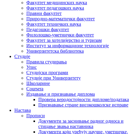
Факултет медицинских наука
Факултет педагошких наука
Правни факултет
Природно-математички факултет
Факултет техничких наука
Педагошки факултет
Филолошко-уметнички факултет
Факултет за хотелијерство и туризам
Институт за информационе технологије
Универзитетска библиотека
Студије
Правила студирања
Упис
Студијски програми
Студије при Универзитету
Школарине
Coursera
Издавање и признавање диплома
Провера веродостојности дипломе/података
Признавање стране високошколске исправе
Настава
Прописи
Документи за заснивање радног односа и
стицање звања наставника
Документи који уређују научне, уметничке,