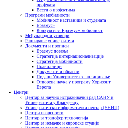
пројеката
Вести о пројектима
Програми мобилности
Мобилност наставника и студената
Еразмус+
Конкурси за Еразмус+ мобилност
Међународни уговори
Рангирање универзитета
Документи и прописи
Еразмус повеља
Стратегија интернационализације
Стратегија мобилности
Правилници
Документи и обрасци
Подаци Универзитета за аплицирање
Отворена наука у програму Хоризонт
Европа
Центри
Центар за научно истраживачки рад САНУ и
Универзитета у Крагујевцу
Универзитетски информатички центар (УНИЦ)
Центри изврсности
Центар за трансфер технологија
Центар за немачке и европске студије