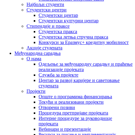
Најбољи студенти
Студентски центри
Студентски центар
Студентски културни центар
Стипендије и праксе
Студентска пракса
Студентска летња стручна пракса
Конкурси за Еразмус+ кредитну мобилност
Акције студената
Међународна сарадња
О нама
Одељење за међународну сарадњу и праћење
реализације пројеката
Служба за пројекте
Центар за развој каријере и саветовање
студената
Пројекти
Опште о програмима финансирања
Текући и реализовани пројекти
Отворени позиви
Процедура претпријаве пројеката
Интерне процедуре за руководиоце
пројеката
Вебинари и презентације
Ресурси за писање и имплементацију