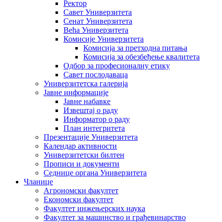
Ректор
Савет Универзитета
Сенат Универзитета
Већа Универзитета
Комисије Универзитета
Комисија за претходна питања
Комисија за обезбеђење квалитета
Одбор за професионалну етику
Савет послодаваца
Универзитетска галерија
Јавне информације
Јавне набавке
Извештај о раду
Информатор о раду
План интегритета
Презентације Универзитета
Календар активности
Универзитетски билтен
Прописи и документи
Седнице органа Универзитета
Чланице
Агрономски факултет
Економски факултет
Факултет инжењерских наука
Факултет за машинство и грађевинарство