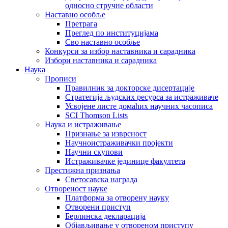
односно стручне области
Наставно особље
Претрага
Преглед по институцијама
Сво наставно особље
Конкурси за избор наставника и сарадника
Избори наставника и сарадника
Наука
Прописи
Правилник за докторске дисертације
Стратегија људских ресурса за истраживаче
Усвојене листе домаћих научних часописа
SCI Thomson Lists
Наука и истраживање
Признање за изврсност
Научноистраживачки пројекти
Научни скупови
Истраживачке јединице факултета
Престижна признања
Светосавска награда
Отвореност науке
Платформа за отворену науку
Отворени приступ
Берлинска декларација
Објављивање у отвореном приступу