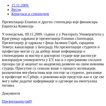
15.11.2009.
Вести
Конкурси и стипендије
Презентација Erasmus и других стипендија које финансира
Европска Комисија
У понедељак, 09.11.2009. године у у Ректорату Универзитета у
Крагујевцу одржана је презентација Erasmus стипендија.
Презентацију је одржала г-ђица Јасмина Гајић, сарадник
Темпус канцеларије у Београду. На презентацији студенти и
професори могли су да добију више информација о
стипендијама за мастер и докторске студије које расписује
конзорцијум универзитета у ЕУ, као и о програмима спољног
прозора где је акценат на академској размени на свим нивоима
студија. Присутни су сазнали више о процесу апликације,
различитим могућностима које постоје за студенте, дипломце
и професоре из Србије, о роковима који предстоје као и где све
могу наћи додатне информације и одговоре на евентуална
питања.
Документи
Презентација
(pdf)