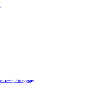
а
зитета у Крагујевцу