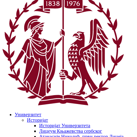
Универзитет
Историјат
Историјат Универзитета
Лицеум Књажевства сербског
Атанасије Николић, први ректор Лицеја