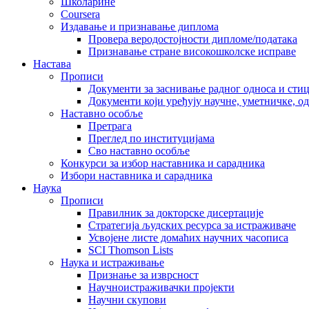
Школарине
Coursera
Издавање и признавање диплома
Провера веродостојности дипломе/података
Признавање стране високошколске исправе
Настава
Прописи
Документи за заснивање радног односа и сти
Документи који уређују научне, уметничке, о
Наставно особље
Претрага
Преглед по институцијама
Сво наставно особље
Конкурси за избор наставника и сарадника
Избори наставника и сарадника
Наука
Прописи
Правилник за докторске дисертације
Стратегија људских ресурса за истраживаче
Усвојене листе домаћих научних часописа
SCI Thomson Lists
Наука и истраживање
Признање за изврсност
Научноистраживачки пројекти
Научни скупови