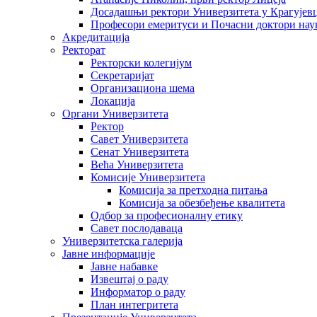
Досадашњи ректори Универзитета у Крагујев
Професори емеритуси и Почасни доктори нау
Акредитација
Ректорат
Ректорски колегијум
Секретаријат
Организациона шема
Локација
Органи Универзитета
Ректор
Савет Универзитета
Сенат Универзитета
Већа Универзитета
Комисије Универзитета
Комисија за претходна питања
Комисија за обезбеђење квалитета
Одбор за професионалну етику
Савет послодаваца
Универзитетска галерија
Јавне информације
Јавне набавке
Извештај о раду
Информатор о раду
План интегритета