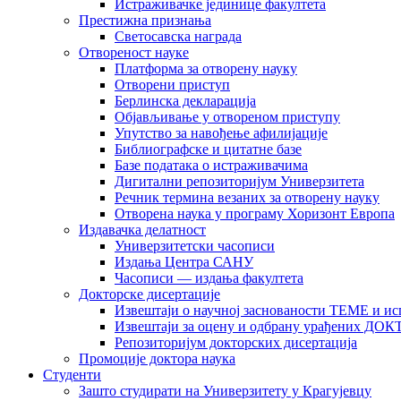
Истраживачке јединице факултета
Престижна признања
Светосавска награда
Отвореност науке
Платформа за отворену науку
Отворени приступ
Берлинска декларација
Објављивање у отвореном приступу
Упутство за навођење афилијације
Библиографске и цитатне базе
Базе података о истраживачима
Дигитални репозиторијум Универзитета
Рeчник термина везаних за отворену науку
Отворена наука у програму Хоризонт Европа
Издавачка делатност
Универзитетски часописи
Издања Центра САНУ
Часописи — издања факултета
Докторске дисертације
Извештаји о научној заснованости ТЕМЕ и ис
Извештаји за оцену и одбрану урађених
Репозиторијум докторских дисертација
Промоције доктора наука
Студенти
Зашто студирати на Универзитету у Крагујевцу