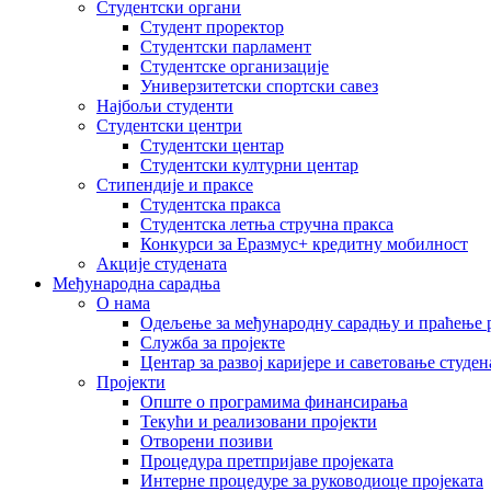
Студентски органи
Студент проректор
Студентски парламент
Студентске организације
Универзитетски спортски савез
Најбољи студенти
Студентски центри
Студентски центар
Студентски културни центар
Стипендије и праксе
Студентска пракса
Студентска летња стручна пракса
Конкурси за Еразмус+ кредитну мобилност
Акције студената
Међународна сарадња
О нама
Одељење за међународну сарадњу и праћење р
Служба за пројекте
Центар за развој каријере и саветовање студен
Пројекти
Опште о програмима финансирања
Текући и реализовани пројекти
Отворени позиви
Процедура претпријаве пројеката
Интерне процедуре за руководиоце пројеката