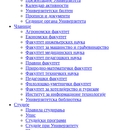
Презентације Универзитета
Календар активности
Универзитетски билтен
Прописи и документи
Седнице органа Универзитета
Чланице
Агрономски факултет
Економски факултет
Факултет инжењерских наука
Факултет за машинство и грађевинарство
Факултет медицинских наука
Факултет педагошких наука
Правни факултет
Природно-математички факултет
Факултет техничких наука
Педагошки факултет
Филолошко-уметнички факултет
Факултет за хотелијерство и туризам
Институт за информационе технологије
Универзитетска библиотека
Студије
Правила студирања
Упис
Студијски програми
Студије при Универзитету