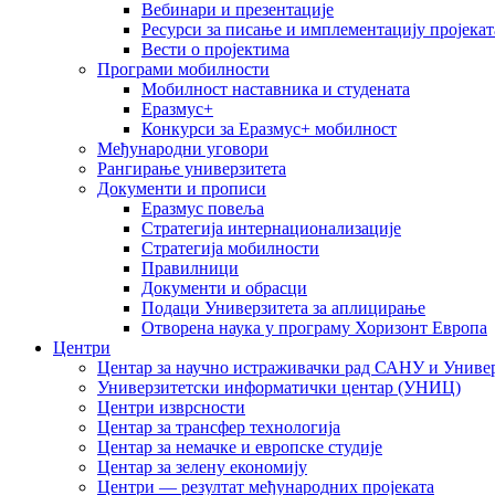
Вебинари и презентације
Ресурси за писање и имплементацију пројекат
Вести о пројектима
Програми мобилности
Мобилност наставника и студената
Еразмус+
Конкурси за Еразмус+ мобилност
Међународни уговори
Рангирање универзитета
Документи и прописи
Еразмус повеља
Стратегија интернационализације
Стратегија мобилности
Правилници
Документи и обрасци
Подаци Универзитета за аплицирање
Отворена наука у програму Хоризонт Европа
Центри
Центар за научно истраживачки рад САНУ и Универ
Универзитетски информатички центар (УНИЦ)
Центри изврсности
Центар за трансфер технологија
Центар за немачке и европске студије
Центар за зелену економију
Центри — резултат међународних пројеката