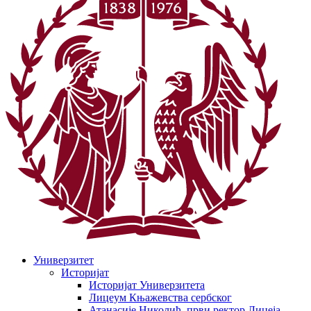
Универзитет
Историјат
Историјат Универзитета
Лицеум Књажевства сербског
Атанасије Николић, први ректор Лицеја