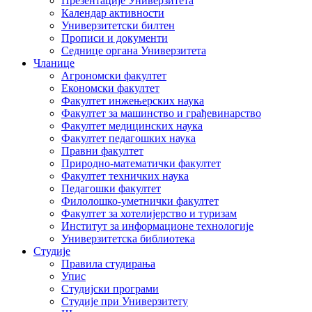
Презентације Универзитета
Календар активности
Универзитетски билтен
Прописи и документи
Седнице органа Универзитета
Чланице
Агрономски факултет
Економски факултет
Факултет инжењерских наука
Факултет за машинство и грађевинарство
Факултет медицинских наука
Факултет педагошких наука
Правни факултет
Природно-математички факултет
Факултет техничких наука
Педагошки факултет
Филолошко-уметнички факултет
Факултет за хотелијерство и туризам
Институт за информационе технологије
Универзитетска библиотека
Студије
Правила студирања
Упис
Студијски програми
Студије при Универзитету