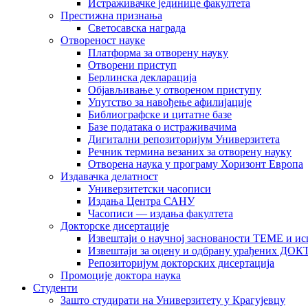
Истраживачке јединице факултета
Престижна признања
Светосавска награда
Отвореност науке
Платформа за отворену науку
Отворени приступ
Берлинска декларација
Објављивање у отвореном приступу
Упутство за навођење афилијације
Библиографске и цитатне базе
Базе података о истраживачима
Дигитални репозиторијум Универзитета
Рeчник термина везаних за отворену науку
Отворена наука у програму Хоризонт Европа
Издавачка делатност
Универзитетски часописи
Издања Центра САНУ
Часописи — издања факултета
Докторске дисертације
Извештаји о научној заснованости ТЕМЕ и ис
Извештаји за оцену и одбрану урађених
Репозиторијум докторских дисертација
Промоције доктора наука
Студенти
Зашто студирати на Универзитету у Крагујевцу