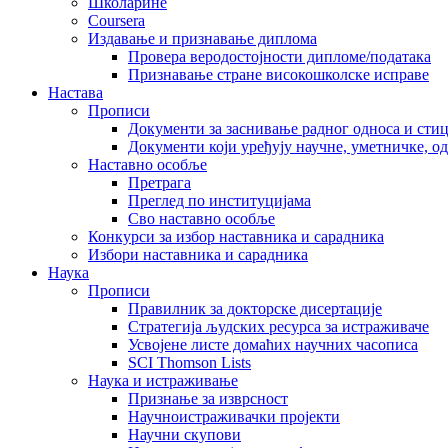
Школарине
Coursera
Издавање и признавање диплома
Провера веродостојности дипломе/података
Признавање стране високошколске исправе
Настава
Прописи
Документи за заснивање радног односа и сти
Документи који уређују научне, уметничке, о
Наставно особље
Претрага
Преглед по институцијама
Сво наставно особље
Конкурси за избор наставника и сарадника
Избори наставника и сарадника
Наука
Прописи
Правилник за докторске дисертације
Стратегија људских ресурса за истраживаче
Усвојене листе домаћих научних часописа
SCI Thomson Lists
Наука и истраживање
Признање за изврсност
Научноистраживачки пројекти
Научни скупови