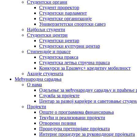
Студентски органи
Студент проректор
Студентски парламент
Студентске организације
Универзитетски спортски савез
Најбољи студенти
Студентски центри
Студентски центар
Студентски културни центар
Стипендије и праксе
Студентска пракса
Студентска летња стручна пракса
Конкурси за Еразмус+ кредитну мобилност
Акције студената
Међународна сарадња
О нама
Одељење за међународну сарадњу и праћење р
Служба за пројекте
Центар за развој каријере и саветовање студен
Пројекти
Опште о програмима финансирања
Текући и реализовани пројекти
Отворени позиви
Процедура претпријаве пројеката
Интерне процедуре за руководиоце пројеката