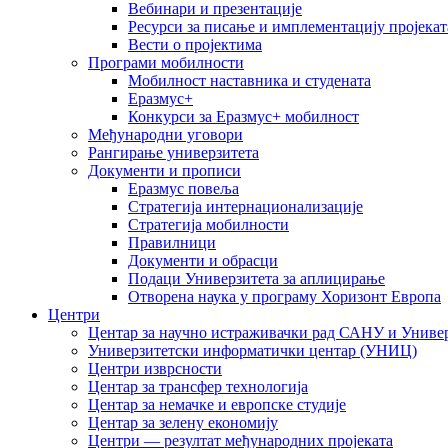
Вебинари и презентације
Ресурси за писање и имплементацију пројекат
Вести о пројектима
Програми мобилности
Мобилност наставника и студената
Еразмус+
Конкурси за Еразмус+ мобилност
Међународни уговори
Рангирање универзитета
Документи и прописи
Еразмус повеља
Стратегија интернационализације
Стратегија мобилности
Правилници
Документи и обрасци
Подаци Универзитета за аплицирање
Отворена наука у програму Хоризонт Европа
Центри
Центар за научно истраживачки рад САНУ и Универ
Универзитетски информатички центар (УНИЦ)
Центри изврсности
Центар за трансфер технологија
Центар за немачке и европске студије
Центар за зелену економију
Центри — резултат међународних пројеката