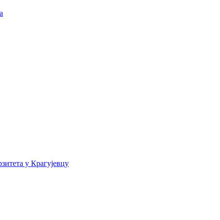
а
зитета у Крагујевцу