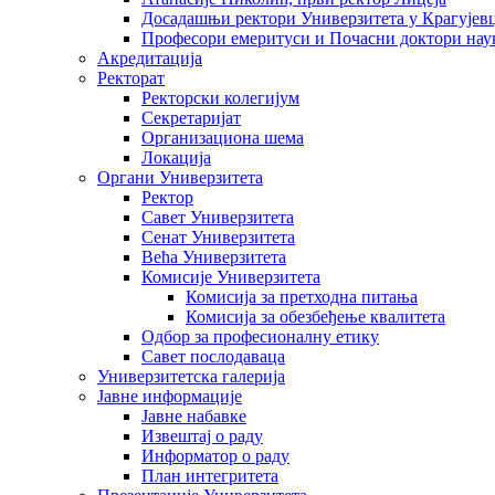
Досадашњи ректори Универзитета у Крагујев
Професори емеритуси и Почасни доктори нау
Акредитација
Ректорат
Ректорски колегијум
Секретаријат
Организациона шема
Локација
Органи Универзитета
Ректор
Савет Универзитета
Сенат Универзитета
Већа Универзитета
Комисије Универзитета
Комисија за претходна питања
Комисија за обезбеђење квалитета
Одбор за професионалну етику
Савет послодаваца
Универзитетска галерија
Јавне информације
Јавне набавке
Извештај о раду
Информатор о раду
План интегритета