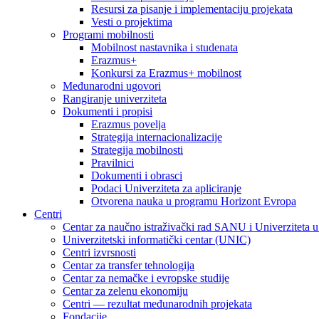
Resursi za pisanje i implementaciju projekata
Vesti o projektima
Programi mobilnosti
Mobilnost nastavnika i studenata
Erazmus+
Konkursi za Erazmus+ mobilnost
Međunarodni ugovori
Rangiranje univerziteta
Dokumenti i propisi
Erazmus povelja
Strategija internacionalizacije
Strategija mobilnosti
Pravilnici
Dokumenti i obrasci
Podaci Univerziteta za apliciranje
Otvorena nauka u programu Horizont Evropa
Centri
Centar za naučno istraživački rad SANU i Univerziteta 
Univerzitetski informatički centar (UNIC)
Centri izvrsnosti
Centar za transfer tehnologija
Centar za nemačke i evropske studije
Centar za zelenu ekonomiju
Centri — rezultat međunarodnih projekata
Fondacije