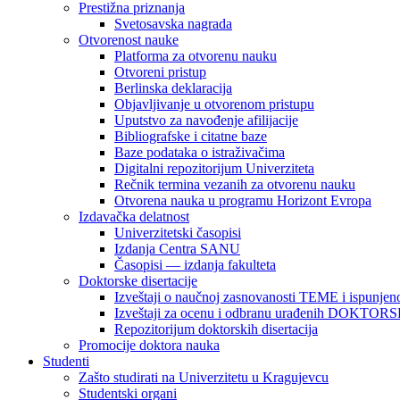
Prestižna priznanja
Svetosavska nagrada
Otvorenost nauke
Platforma za otvorenu nauku
Otvoreni pristup
Berlinska deklaracija
Objavljivanje u otvorenom pristupu
Uputstvo za navođenje afilijacije
Bibliografske i citatne baze
Baze podataka o istraživačima
Digitalni repozitorijum Univerziteta
Rečnik termina vezanih za otvorenu nauku
Otvorena nauka u programu Horizont Evropa
Izdavačka delatnost
Univerzitetski časopisi
Izdanja Centra SANU
Časopisi — izdanja fakulteta
Doktorske disertacije
Izveštaji o naučnoj zasnovanosti TEME i ispunjeno
Izveštaji za ocenu i odbranu urađenih DOKT
Repozitorijum doktorskih disertacija
Promocije doktora nauka
Studenti
Zašto studirati na Univerzitetu u Kragujevcu
Studentski organi