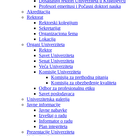
Dosadašnji rektori Univerziteta u Kragujevcu
Profesori emeritusi i Počasni doktori nauka
Akreditacija
Rektorat
Rektorski kolegijum
Sekretarijat
Organizaciona šema
Lokacija
Organi Univerziteta
Rektor
Savet Univerziteta
Senat Univerziteta
Veća Univerziteta
Komisije Univerziteta
Komisija za prethodna pitanja
Komisija za obezbeđenje kvaliteta
Odbor za profesionalnu etiku
Savet poslodavaca
Univerzitetska galerija
Javne informacije
Javne nabavke
Izveštaj o radu
Informator o radu
Plan integriteta
Prezentacije Univerziteta