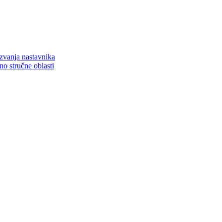
zvanja nastavnika
o stručne oblasti