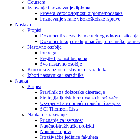
Coursera
Izdavanje i priznavanje diploma
Provera verodostojnosti diplome/podataka
Priznavanje strane visokoškolske isprave
Nastava
Propisi
Dokumenti za zasnivanje radnog odnosa i sticanje 
Dokumenti koji uređuju naučne, umetničke, odnosn
Nastavno osoblje
Pretraga
Pregled po institucijama
Svo nastavno osoblje
Konkursi za izbor nastavnika i saradnika
Izbori nastavnika i saradnika
Nauka
Propisi
Pravilnik za doktorske disertacije
Strategija ljudskih resursa za istraživače
Usvojene liste domaćih naučnih časopisa
SCI Thomson Lists
Nauka i istraživanje
Priznanje za izvrsnost
Naučnoistraživački projekti
Naučni skupovi
Istraživačke jedinice fakulteta