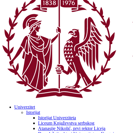
Univerzitet
Istorijat
Istorijat Univerziteta
Liceum Knjaževstva serbskog
Atanasije Nikolić, prvi rektor Liceja