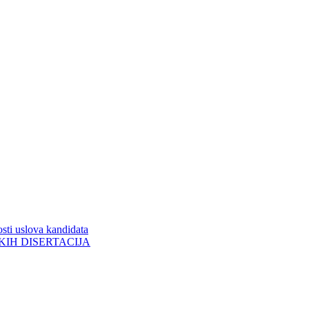
sti uslova kandidata
ORSKIH DISERTACIJA