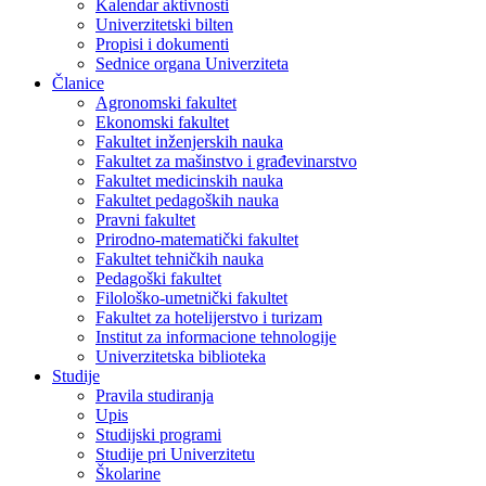
Kalendar aktivnosti
Univerzitetski bilten
Propisi i dokumenti
Sednice organa Univerziteta
Članice
Agronomski fakultet
Ekonomski fakultet
Fakultet inženjerskih nauka
Fakultet za mašinstvo i građevinarstvo
Fakultet medicinskih nauka
Fakultet pedagoških nauka
Pravni fakultet
Prirodno-matematički fakultet
Fakultet tehničkih nauka
Pedagoški fakultet
Filološko-umetnički fakultet
Fakultet za hotelijerstvo i turizam
Institut za informacione tehnologije
Univerzitetska biblioteka
Studije
Pravila studiranja
Upis
Studijski programi
Studije pri Univerzitetu
Školarine