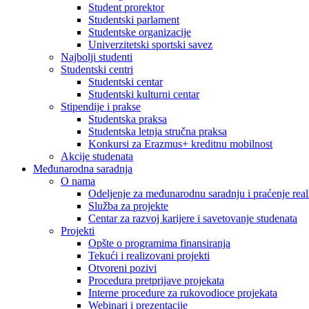
Student prorektor
Studentski parlament
Studentske organizacije
Univerzitetski sportski savez
Najbolji studenti
Studentski centri
Studentski centar
Studentski kulturni centar
Stipendije i prakse
Studentska praksa
Studentska letnja stručna praksa
Konkursi za Erazmus+ kreditnu mobilnost
Akcije studenata
Međunarodna saradnja
O nama
Odeljenje za međunarodnu saradnju i praćenje reali
Služba za projekte
Centar za razvoj karijere i savetovanje studenata
Projekti
Opšte o programima finansiranja
Tekući i realizovani projekti
Otvoreni pozivi
Procedura pretprijave projekata
Interne procedure za rukovodioce projekata
Webinari i prezentacije