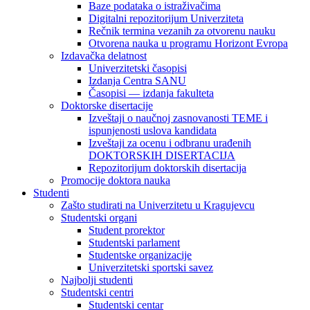
Baze podataka o istraživačima
Digitalni repozitorijum Univerziteta
Rečnik termina vezanih za otvorenu nauku
Otvorena nauka u programu Horizont Evropa
Izdavačka delatnost
Univerzitetski časopisi
Izdanja Centra SANU
Časopisi — izdanja fakulteta
Doktorske disertacije
Izveštaji o naučnoj zasnovanosti TEME i
ispunjenosti uslova kandidata
Izveštaji za ocenu i odbranu urađenih
DOKTORSKIH DISERTACIJA
Repozitorijum doktorskih disertacija
Promocije doktora nauka
Studenti
Zašto studirati na Univerzitetu u Kragujevcu
Studentski organi
Student prorektor
Studentski parlament
Studentske organizacije
Univerzitetski sportski savez
Najbolji studenti
Studentski centri
Studentski centar