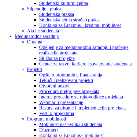
Studentski kulturni centar
Stipendije i prakse
Studentska praksa
Studentska letnja stručna praksa
Konkursi za Erazmus+ kreditnu mobilnost
Akcije studenata
Međunarodna saradnja
O nama
Odeljenje za međunarodnu saradnju i praćenje
realizacije projekata
Služba za projekte
Centar za razvoj karijere i savetovanje studenata
Projekti
Opšte o programima finansiranja
Tekući i realizovani projekti
Otvoreni pozivi
Procedura pretprijave projekata
Interne procedure za rukovodioce projekata
Webinari i prezentacije
Resursi za pisanje i implementaciju projekata
Vesti o projektima
Programi mobilnosti
Mobilnost nastavnika i studenata
Erazmus+
Konkursi za Erazmus+ mobilnost