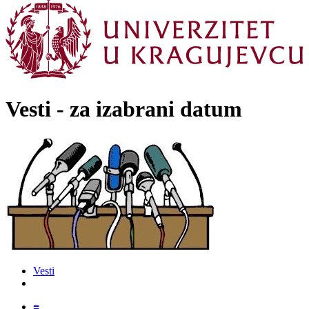
Vesti - za izabrani datum
Vesti
≡