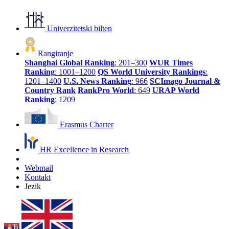
Univerzitetski bilten
Rangiranje
Shanghai Global Ranking
: 201–300
WUR Times
Ranking
: 1001–1200
QS World University Rankings
:
1201–1400
U.S. News Ranking
: 966
SCImago Journal &
Country Rank
RankPro World
: 649
URAP World
Ranking
: 1209
Erasmus Charter
HR Excellence in Research
Webmail
Kontakt
Jezik