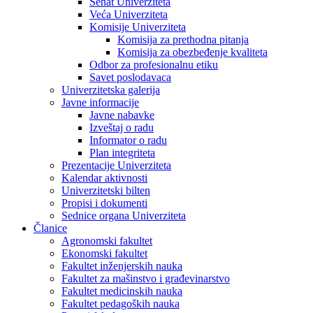
Senat Univerziteta
Veća Univerziteta
Komisije Univerziteta
Komisija za prethodna pitanja
Komisija za obezbeđenje kvaliteta
Odbor za profesionalnu etiku
Savet poslodavaca
Univerzitetska galerija
Javne informacije
Javne nabavke
Izveštaj o radu
Informator o radu
Plan integriteta
Prezentacije Univerziteta
Kalendar aktivnosti
Univerzitetski bilten
Propisi i dokumenti
Sednice organa Univerziteta
Članice
Agronomski fakultet
Ekonomski fakultet
Fakultet inženjerskih nauka
Fakultet za mašinstvo i građevinarstvo
Fakultet medicinskih nauka
Fakultet pedagoških nauka