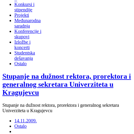
Konkursi i
stipendije
Projekti
Međunarodna
saradnja
Konferencije i
skupovi
Izložbe i
koncerti
Studentska
dešavanja
Ostalo
Stupanje na dužnost rektora, prorektora i
generalnog sekretara Univerziteta u
Kragujevcu
Stupanje na dužnost rektora, prorektora i generalnog sekretara
Univerziteta u Kragujevcu
14.11.2009.
Ostalo