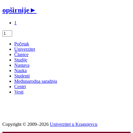
opširnije
►
1
Početak
Univerzitet
Članice
Studije
Nastava
Nauka
Studenti
Međunarodna saradnja
Centri
Vesti
Copyright © 2009–2026
Univerzitet u Kragujevcu