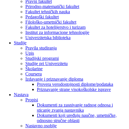
Pravni fakultet
Prirodno-matematički fakultet
Fakultet tehničkih nauka
Pedagoški fakultet
Filološko-umetnički fakultet
Fakultet za hotelijerstvo i turizam
Institut za informacione tehnologije
Univerzitetska biblioteka
Studije
Pravila studiranja
Upis
Studijski programi
Studije pri Univerzitetu
Školarine
Coursera
Izdavanje i priznavanje diploma
Provera verodostojnosti diplome/podataka
Priznavanje strane visokoškolske isprave
Nastava
Propisi
Dokumenti za zasnivanje radnog odnosa i
sticanje zvanja nastavnika
Dokumenti koji uređuju naučne, umetničke,
odnosno stručne oblasti
Nastavno osoblje