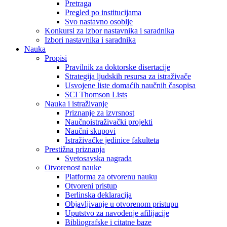
Pretraga
Pregled po institucijama
Svo nastavno osoblje
Konkursi za izbor nastavnika i saradnika
Izbori nastavnika i saradnika
Nauka
Propisi
Pravilnik za doktorske disertacije
Strategija ljudskih resursa za istraživače
Usvojene liste domaćih naučnih časopisa
SCI Thomson Lists
Nauka i istraživanje
Priznanje za izvrsnost
Naučnoistraživački projekti
Naučni skupovi
Istraživačke jedinice fakulteta
Prestižna priznanja
Svetosavska nagrada
Otvorenost nauke
Platforma za otvorenu nauku
Otvoreni pristup
Berlinska deklaracija
Objavljivanje u otvorenom pristupu
Uputstvo za navođenje afilijacije
Bibliografske i citatne baze