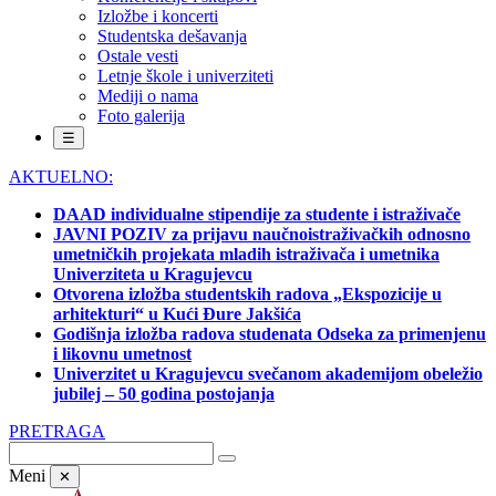
Izložbe i koncerti
Studentska dešavanja
Ostale vesti
Letnje škole i univerziteti
Mediji o nama
Foto galerija
☰
AKTUELNO:
DAAD individualne stipendije za studente i istraživače
JAVNI POZIV za prijavu naučnoistraživačkih odnosno
umetničkih projekata mladih istraživača i umetnika
Univerziteta u Kragujevcu
Otvorena izložba studentskih radova „Ekspozicije u
arhitekturi“ u Kući Đure Jakšića
Godišnja izložba radova studenata Odseka za primenjenu
i likovnu umetnost
Univerzitet u Kragujevcu svečanom akademijom obeležio
jubilej – 50 godina postojanja
PRETRAGA
Meni
✕