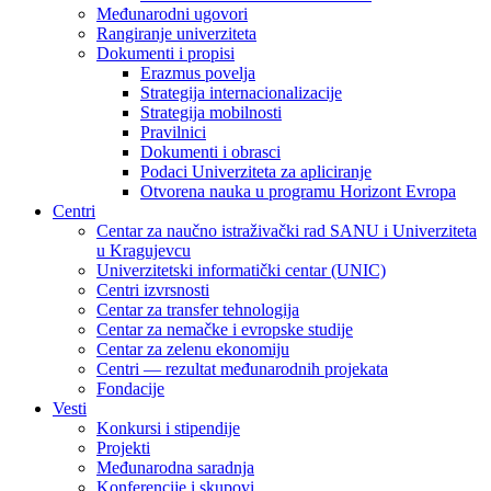
Međunarodni ugovori
Rangiranje univerziteta
Dokumenti i propisi
Erazmus povelja
Strategija internacionalizacije
Strategija mobilnosti
Pravilnici
Dokumenti i obrasci
Podaci Univerziteta za apliciranje
Otvorena nauka u programu Horizont Evropa
Centri
Centar za naučno istraživački rad SANU i Univerziteta
u Kragujevcu
Univerzitetski informatički centar (UNIC)
Centri izvrsnosti
Centar za transfer tehnologija
Centar za nemačke i evropske studije
Centar za zelenu ekonomiju
Centri — rezultat međunarodnih projekata
Fondacije
Vesti
Konkursi i stipendije
Projekti
Međunarodna saradnja
Konferencije i skupovi