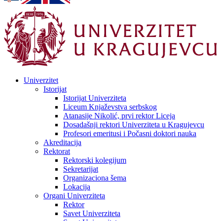
Univerzitet
Istorijat
Istorijat Univerziteta
Liceum Knjaževstva serbskog
Atanasije Nikolić, prvi rektor Liceja
Dosadašnji rektori Univerziteta u Kragujevcu
Profesori emeritusi i Počasni doktori nauka
Akreditacija
Rektorat
Rektorski kolegijum
Sekretarijat
Organizaciona šema
Lokacija
Organi Univerziteta
Rektor
Savet Univerziteta